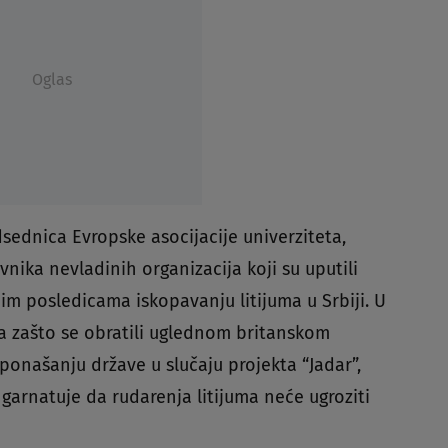
Oglas
dsednica Evropske asocijacije univerziteta,
vnika nevladinih organizacija koji su uputili
m posledicama iskopavanju litijuma u Srbiji. U
va zašto se obratili uglednom britanskom
 ponašanju države u slučaju projekta “Jadar”,
garnatuje da rudarenja litijuma neće ugroziti