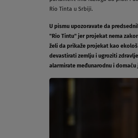
Rio Tinta u Srbiji.
U pismu upozoravate da predsednik
"Rio Tintu" jer projekat nema zakon
želi da prikaže projekat kao ekološ
devastirati zemlju i ugroziti zdravlj
alarmirate međunarodnu i domaću 