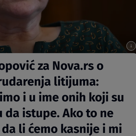
opović za Nova.rs o
rudarenja litijuma:
o i u ime onih koji su
u da istupe. Ako to ne
 da li ćemo kasnije i mi