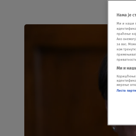
Нама је с
Ми и наши 
идентификат
праћење кој
Ако онемогу
за вас. Мож
ком тренутк
примењивати
приватност
Ми и наш
Коришћење п
идентификац
мерење огла
Листа парт