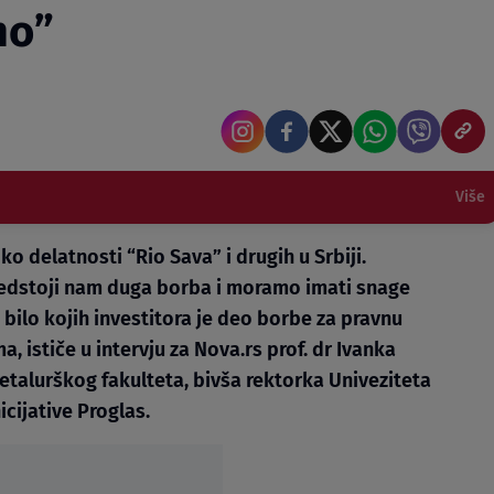
mo”
Više
ko delatnosti “Rio Sava” i drugih u Srbiji.
redstoji nam duga borba i moramo imati snage
bilo kojih investitora je deo borbe za pravnu
ma, ističe u intervju za Nova.rs prof. dr Ivanka
talurškog fakulteta, bivša rektorka Univeziteta
cijative Proglas.