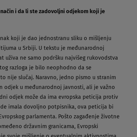
način i da li ste zadovoljni odjekom koji je
anak koji je dao jednostranu sliku o mišljenju
litijuma u Srbiji. U tekstu je međunarodnoj
at uživa ne samo podršku najvišeg rukovodstva
z tog razloga je bilo neophodno da se
o nije slučaj. Naravno, jedno pismo u stranim
 odjek u međunarodnoj javnosti, ali je važno
dni odjek može da ima evropska peticija protiv
ude imala dovoljno potpisnika, ova peticija bi
vropskog parlamenta. Pošto zagađenje životne
 omeđeno državnim granicama, Evropski
aje svoje mišljenje o eventualnim aktivnostima