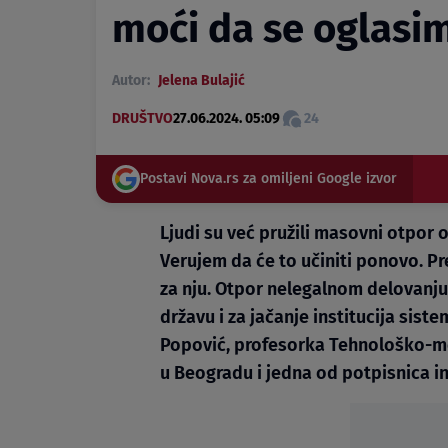
moći da se oglasi
Autor:
Jelena Bulajić
DRUŠTVO
27.06.2024. 05:09
24
Postavi Nova.rs za omiljeni Google izvor
Ljudi su već pružili masovni otpor o
Verujem da će to učiniti ponovo. P
za nju. Otpor nelegalnom delovanju 
državu i za jačanje institucija siste
Popović, profesorka Tehnološko-me
u Beogradu i jedna od potpisnica ini