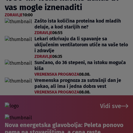
vas mogle iznenaditi
ZDRAVLJE
10:00
Zašto ista količina proteina kod mladih
deluje, a kod starijih ne?
ZDRAVLJE
06:55
Lekari otkrivaju da li spavanje sa
uključenim ventilatorom utiče na vaše telo
i zdravlje
ZDRAVLJE
06:35
Sunčano, do 36 stepeni, na istoku moguća
kiša
VREMENSKA PROGNOZA
08.08.
Vremenska prognoza za sutrašnji dan je
pakao, ali ima i jedna dobra vest
VREMENSKA PROGNOZA
08.08.
Vidi sve
Nova energetska glavobolja: Peleta ponovo
nema na stovarištima, a cena raste