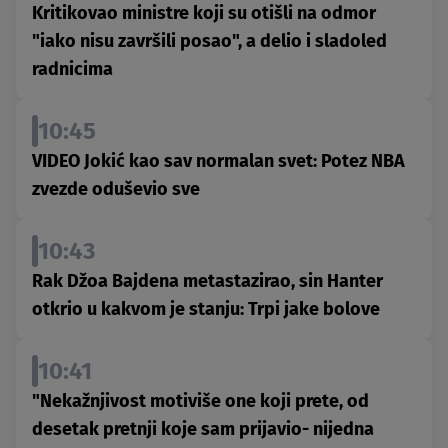
Kritikovao ministre koji su otišli na odmor
"iako nisu završili posao", a delio i sladoled
radnicima
10:45
VIDEO Jokić kao sav normalan svet: Potez NBA
zvezde oduševio sve
10:43
Rak Džoa Bajdena metastazirao, sin Hanter
otkrio u kakvom je stanju: Trpi jake bolove
10:41
"Nekažnjivost motiviše one koji prete, od
desetak pretnji koje sam prijavio- nijedna