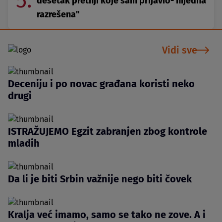
5.
desetak pretnji koje sam prijavio- nijedna
razrešena"
Vidi sve
Deceniju i po novac građana koristi neko
drugi
ISTRAŽUJEMO Egzit zabranjen zbog kontrole
mladih
Da li je biti Srbin važnije nego biti čovek
Kralja već imamo, samo se tako ne zove. A i