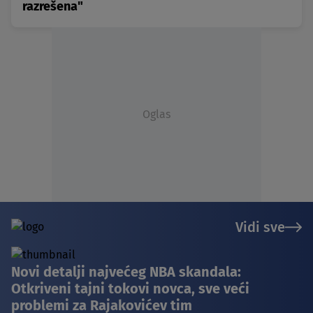
razrešena"
Oglas
Vidi sve
Novi detalji najvećeg NBA skandala:
Otkriveni tajni tokovi novca, sve veći
problemi za Rajakovićev tim