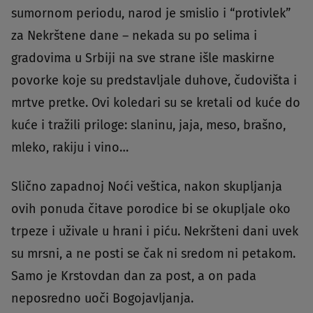
sumornom periodu, narod je smislio i “protivlek”
za Nekrštene dane – nekada su po selima i
gradovima u Srbiji na sve strane išle maskirne
povorke koje su predstavljale duhove, čudovišta i
mrtve pretke. Ovi koledari su se kretali od kuće do
kuće i tražili priloge: slaninu, jaja, meso, brašno,
mleko, rakiju i vino…
Slično zapadnoj Noći veštica, nakon skupljanja
ovih ponuda čitave porodice bi se okupljale oko
trpeze i uživale u hrani i piću. Nekršteni dani uvek
su mrsni, a ne posti se čak ni sredom ni petakom.
Samo je Krstovdan dan za post, a on pada
neposredno uoči Bogojavljanja.