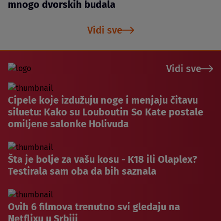
mnogo dvorskih budala
Vidi sve
Vidi sve
Cipele koje izdužuju noge i menjaju čitavu
siluetu: Kako su Louboutin So Kate postale
omiljene salonke Holivuda
Šta je bolje za vašu kosu - K18 ili Olaplex?
Testirala sam oba da bih saznala
Ovih 6 filmova trenutno svi gledaju na
Netflixu u Srbiji