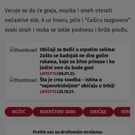
Veruje se da će graja, muzika i smeh oterati
nečastive sile. A uz hranu, piće i “čašicu razgovora”
svaki strah i muka se lakše podnesu i briže prođu.
Običaji za Božić u srpskim selima:
Zašto se badnjak ne dira golim
rukama, koje se žrtve prinose i ko
jedini sme da bude gost
LIFESTYLE
06.01.23.
Šta je crna svadba - istina o
"najmorbidnijem" običaju u Srbiji
LIFESTYLE
25.10.21.
BOŽIĆ
NEKRŠTENI DANI
OBIČAJI
VEROV
Pratite nas na društvenim mrežama: