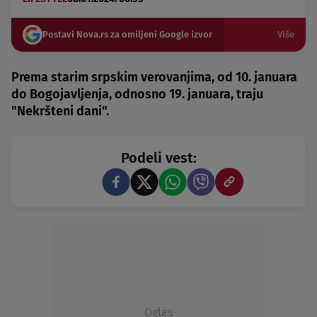
Postavi Nova.rs za omiljeni Google izvor
Više
Prema starim srpskim verovanjima, od 10. januara
do Bogojavljenja, odnosno 19. januara, traju
"Nekršteni dani".
Podeli vest:
Oglas