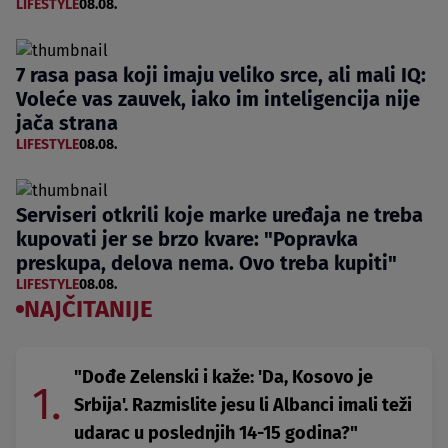
LIFESTYLE
08.08.
7 rasa pasa koji imaju veliko srce, ali mali IQ:
Voleće vas zauvek, iako im inteligencija nije
jača strana
LIFESTYLE
08.08.
Serviseri otkrili koje marke uređaja ne treba
kupovati jer se brzo kvare: "Popravka
preskupa, delova nema. Ovo treba kupiti"
LIFESTYLE
08.08.
NAJČITANIJE
"Dođe Zelenski i kaže: 'Da, Kosovo je
1.
Srbija'. Razmislite jesu li Albanci imali teži
udarac u poslednjih 14-15 godina?"