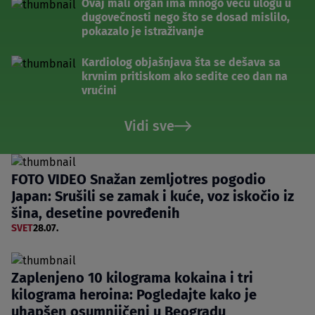
Ovaj mali organ ima mnogo veću ulogu u
dugovečnosti nego što se dosad mislilo,
pokazalo je istraživanje
Kardiolog objašnjava šta se dešava sa
krvnim pritiskom ako sedite ceo dan na
vrućini
Vidi sve
FOTO VIDEO Snažan zemljotres pogodio
Japan: Srušili se zamak i kuće, voz iskočio iz
šina, desetine povređenih
SVET
28.07.
Zaplenjeno 10 kilograma kokaina i tri
kilograma heroina: Pogledajte kako je
uhapšen osumnjičeni u Beogradu