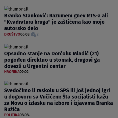
Branko Stanković: Razumem gnev RTS-a ali
"Kvadratura kruga" je zaštićena kao moje
autorsko delo
DRUŠTVO
06.08.
2
Opsadno stanje na Dorćolu: Mladić (21)
pogođen direktno u stomak, drugovi ga
dovezli u Urgentni centar
HRONIKA
09:02
Svedočimo li raskolu u SPS ili još jednoj igri
u dogovoru sa Vučićem: Šta socijalisti kažu
za Novu o izlasku na izbore i izjavama Branka
Ružića
POLITIKA
08.08.