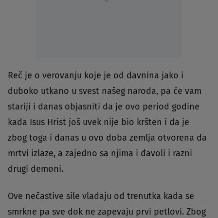
Reč je o verovanju koje je od davnina jako i
duboko utkano u svest našeg naroda, pa će vam
stariji i danas objasniti da je ovo period godine
kada Isus Hrist još uvek nije bio kršten i da je
zbog toga i danas u ovo doba zemlja otvorena da
mrtvi izlaze, a zajedno sa njima i đavoli i razni
drugi demoni.
Ove nečastive sile vladaju od trenutka kada se
smrkne pa sve dok ne zapevaju prvi petlovi. Zbog