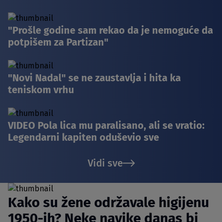
"Prošle godine sam rekao da je nemoguće da
potpišem za Partizan"
"Novi Nadal" se ne zaustavlja i hita ka
teniskom vrhu
VIDEO Pola lica mu paralisano, ali se vratio:
Legendarni kapiten oduševio sve
Vidi sve
Kako su žene održavale higijenu
1950-ih? Neke navike danas bi