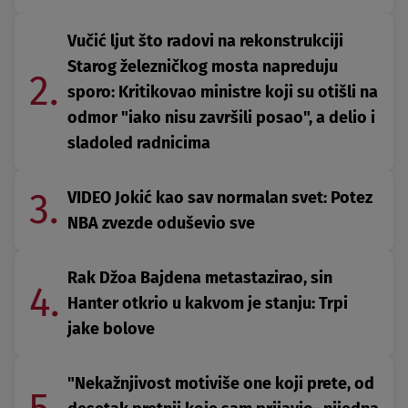
Vučić ljut što radovi na rekonstrukciji
Starog železničkog mosta napreduju
2.
sporo: Kritikovao ministre koji su otišli na
odmor "iako nisu završili posao", a delio i
sladoled radnicima
3.
VIDEO Jokić kao sav normalan svet: Potez
NBA zvezde oduševio sve
Rak Džoa Bajdena metastazirao, sin
4.
Hanter otkrio u kakvom je stanju: Trpi
jake bolove
"Nekažnjivost motiviše one koji prete, od