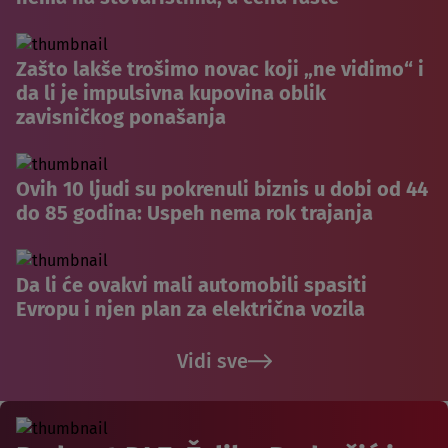
Zašto lakše trošimo novac koji „ne vidimo“ i
da li je impulsivna kupovina oblik
zavisničkog ponašanja
Ovih 10 ljudi su pokrenuli biznis u dobi od 44
do 85 godina: Uspeh nema rok trajanja
Da li će ovakvi mali automobili spasiti
Evropu i njen plan za električna vozila
Vidi sve