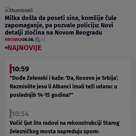
Milka došla da poseti sina, komšije čule
zapomaganje, pa pozvale policiju: Novi
detalji zločina na Novom Beogradu
HRONIKA
06.08.
12
NAJNOVIJE
10:59
"Dođe Zelenski i kaže: 'Da, Kosovo je Srbija'.
Razmislite jesu li Albanci imali teži udarac u
poslednjih 14-15 godina?"
10:54
Vučić ljut što radovi na rekonstrukciji Starog
železničkog mosta napreduju sporo: