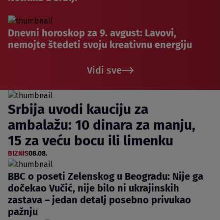
Dnevni horoskop za 9. avgust: Lavovi,
nemojte štedeti svoju kreativnu energiju
Vidi sve
Srbija uvodi kauciju za
ambalažu: 10 dinara za manju,
15 za veću bocu ili limenku
BIZNIS
08.08.
BBC o poseti Zelenskog u Beogradu: Nije ga
dočekao Vučić, nije bilo ni ukrajinskih
zastava – jedan detalj posebno privukao
pažnju