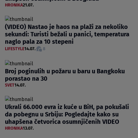
HRONIKA
21.07.
(VIDEO) Nastao je haos na plaži za nekoliko
sekundi: Turisti bežali u panici, temperatura
naglo pala za 10 stepeni
LIFESTYLE
14.07.
8
Broj poginulih u požaru u baru u Bangkoku
porastao na 30
SVET
14.07.
Ukrali 66.000 evra iz kuće u BiH, pa pokušali
da pobegnu u Srbiju: Pogledajte kako su
uhapšena četvorica osumnjičenih VIDEO
HRONIKA
13.07.