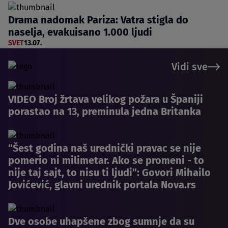
Drama nadomak Pariza: Vatra stigla do
naselja, evakuisano 1.000 ljudi
SVET
13.07.
Vidi sve
VIDEO Broj žrtava velikog požara u Španiji
porastao na 13, preminula jedna Britanka
“Šest godina naš urednički pravac se nije
pomerio ni milimetar. Ako se promeni - to
nije taj sajt, to nisu ti ljudi”: Govori Mihailo
Jovićević, glavni urednik portala Nova.rs
Dve osobe uhapšene zbog sumnje da su