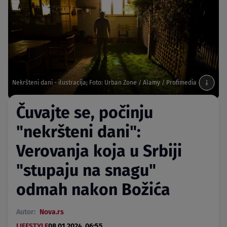
Nekršteni dani - ilustracija; Foto: Urban Zone / Alamy / Profimedia
Čuvajte se, počinju
"nekršteni dani":
Verovanja koja u Srbiji
"stupaju na snagu"
odmah nakon Božića
Autor:
Nova.rs
LIFESTYLE
08.01.2024. 06:55