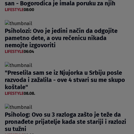
san - Bogorodica je imala poruku za njih
LIFESTYLE
08:00
Psiholozi: Ovo je jedini način da odgojite
pametno dete, a ovu rečenicu nikada
nemojte izgovoriti
LIFESTYLE
06:04
"Preselila sam se iz Njujorka u Srbiju posle
razvoda i zažalila - ove 4 stvari su me skupo
koštale"
LIFESTYLE
08.08.
Psiholog: Ovo su 3 razloga zašto je teže da
pronađete prijatelje kada ste stariji i razlozi
su tužni