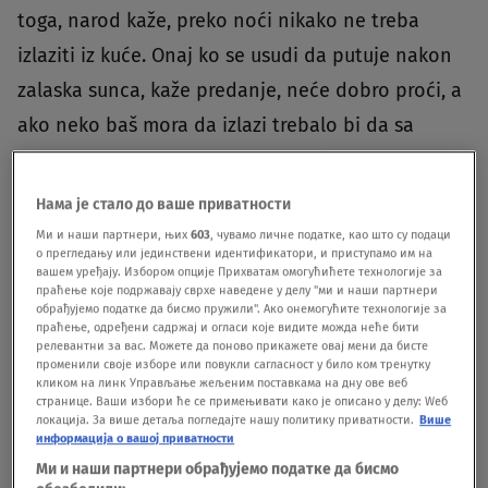
toga, narod kaže, preko noći nikako ne treba
izlaziti iz kuće. Onaj ko se usudi da putuje nakon
zalaska sunca, kaže predanje, neće dobro proći, a
ako neko baš mora da izlazi trebalo bi da sa
sobom nosi beli luk, krst ili neki oštar metalni
predmet, piše
Istorijski zabavnik.
Нама је стало до ваше приватности
Ми и наши партнери, њих
603
, чувамо личне податке, као што су подаци
Slično, u nekim krajevima Srbije još se i danas
о прегледању или јединствени идентификатори, и приступамо им на
вашем уређају. Избором опције Прихватам омогућићете технологије за
pažljivo pazi da u Nekrštene dane žene nikako ne
праћење које подржавају сврхе наведене у делу "ми и наши партнери
обрађујемо податке да бисмо пружили". Ако онемогућите технологије за
predu, ne tkaju i ne peru. Napolju se ne ostavlja
праћење, одређени садржај и огласи које видите можда неће бити
релевантни за вас. Можете да поново прикажете овај мени да бисте
ništa belo, a naročito se brine da van ne ostane
променили своје изборе или повукли сагласност у било ком тренутку
кликом на линк Управљање жељеним поставкама на дну ове веб
dečja odeća jer bi zle sile bajalicama i urocima
странице. Ваши избори ће се примењивати како је описано у делу: Wеб
локација. За више детаља погледајте нашу политику приватности.
Више
mogle preko stvari da naškode deci.
информација о вашој приватности
Ми и наши партнери обрађујемо податке да бисмо