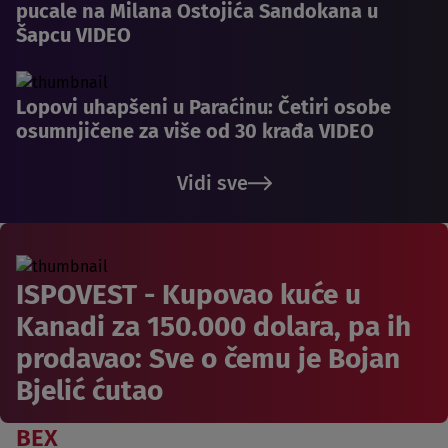
pucale na Milana Ostojića Sandokana u
Šapcu VIDEO
Lopovi uhapšeni u Paraćinu: Četiri osobe
osumnjičene za više od 30 krađa VIDEO
Vidi sve
ISPOVEST - Kupovao kuće u
Kanadi za 150.000 dolara, pa ih
prodavao: Sve o čemu je Bojan
Bjelić ćutao
BEX