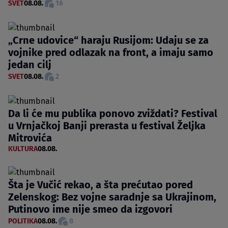
SVET
08.08.
16
„Crne udovice“ haraju Rusijom: Udaju se za
vojnike pred odlazak na front, a imaju samo
jedan cilj
SVET
08.08.
2
Da li će mu publika ponovo zviždati? Festival
u Vrnjačkoj Banji prerasta u festival Željka
Mitrovića
KULTURA
08.08.
Šta je Vučić rekao, a šta prećutao pored
Zelenskog: Bez vojne saradnje sa Ukrajinom,
Putinovo ime nije smeo da izgovori
POLITIKA
08.08.
8