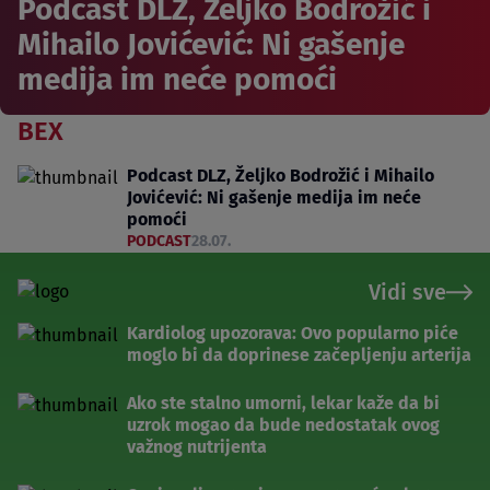
Podcast DLZ, Željko Bodrožić i
Mihailo Jovićević: Ni gašenje
medija im neće pomoći
BEX
Podcast DLZ, Željko Bodrožić i Mihailo
Jovićević: Ni gašenje medija im neće
pomoći
PODCAST
28.07.
Vidi sve
Kardiolog upozorava: Ovo popularno piće
moglo bi da doprinese začepljenju arterija
Ako ste stalno umorni, lekar kaže da bi
uzrok mogao da bude nedostatak ovog
važnog nutrijenta