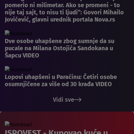
pomerio ni milimetar. Ako se promeni - to
nije taj sajt, to nisu ti ljudi”: Govori Mihailo
Jovićević, glavni urednik portala Nova.rs
Dve osobe uhapšene zbog sumnje da su
pucale na Milana Ostojića Sandokana u
Šapcu VIDEO
Lopovi uhapšeni u Paraćinu: Četiri osobe
osumnjičene za više od 30 krađa VIDEO
Vidi sve
ISPOVEST - Kupovao kuće u