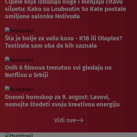
Cipele koje izdužuju noge i menjaju čitavu
siluetu: Kako su Louboutin So Kate postale
omiljene salonke Holivuda
Šta je bolje za vašu kosu - K18 ili Olaplex?
Testirala sam oba da bih saznala
Ovih 6 filmova trenutno svi gledaju na
Netflixu u Srbiji
Dnevni horoskop za 9. avgust: Lavovi,
nemojte štedeti svoju kreativnu energiju
Vidi sve