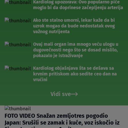
Kardiolog upozorava: Ovo popularno piće
moglo bi da doprinese začepljenju arterija
Ako ste stalno umorni, lekar kaže da bi
uzrok mogao da bude nedostatak ovog
važnog nutrijenta
Ovaj mali organ ima mnogo veću ulogu u
dugovečnosti nego što se dosad mislilo,
pokazalo je istraživanje
Kardiolog objašnjava šta se dešava sa
krvnim pritiskom ako sedite ceo dan na
vrućini
Vidi sve
FOTO VIDEO Snažan zemljotres pogodio
Japan: Srušili se zamak i kuće, voz iskočio iz