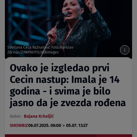
Svetlana Ceca Ražnatović Foto:Borislav
Zdrinja/ZIPAPHOTO/ATAImages
Ovako je izgledao prvi
Cecin nastup: Imala je 14
godina - i svima je bilo
jasno da je zvezda rođena
Autor:
Bojana Krkeljić
>
SHOWBIZ
06.07.2025. 06:00
05.07. 13:27