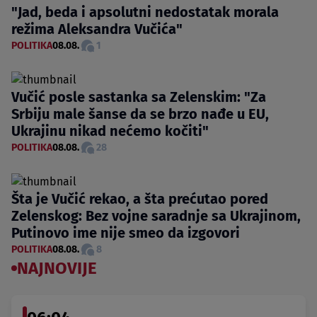
"Jad, beda i apsolutni nedostatak morala
režima Aleksandra Vučića"
POLITIKA
08.08.
1
Vučić posle sastanka sa Zelenskim: "Za
Srbiju male šanse da se brzo nađe u EU,
Ukrajinu nikad nećemo kočiti"
POLITIKA
08.08.
28
Šta je Vučić rekao, a šta prećutao pored
Zelenskog: Bez vojne saradnje sa Ukrajinom,
Putinovo ime nije smeo da izgovori
POLITIKA
08.08.
8
NAJNOVIJE