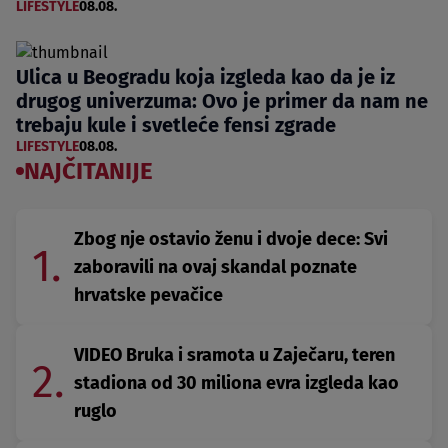
LIFESTYLE
08.08.
Ulica u Beogradu koja izgleda kao da je iz
drugog univerzuma: Ovo je primer da nam ne
trebaju kule i svetleće fensi zgrade
LIFESTYLE
08.08.
NAJČITANIJE
Zbog nje ostavio ženu i dvoje dece: Svi
1.
zaboravili na ovaj skandal poznate
hrvatske pevačice
VIDEO Bruka i sramota u Zaječaru, teren
2.
stadiona od 30 miliona evra izgleda kao
ruglo