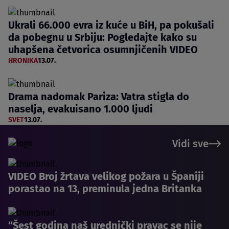
Ukrali 66.000 evra iz kuće u BiH, pa pokušali
da pobegnu u Srbiju: Pogledajte kako su
uhapšena četvorica osumnjičenih VIDEO
HRONIKA
13.07.
Drama nadomak Pariza: Vatra stigla do
naselja, evakuisano 1.000 ljudi
SVET
13.07.
Vidi sve
VIDEO Broj žrtava velikog požara u Španiji
porastao na 13, preminula jedna Britanka
“Šest godina naš urednički pravac se nije