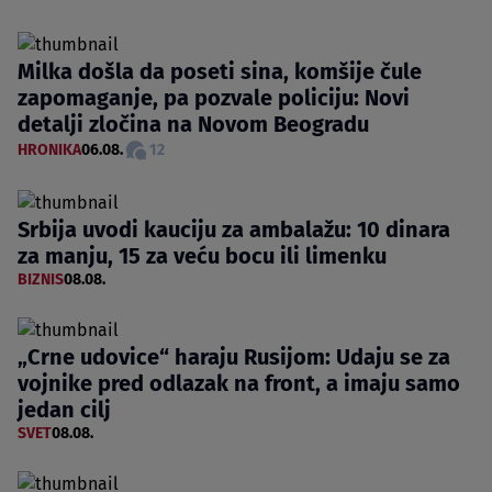
Milka došla da poseti sina, komšije čule
zapomaganje, pa pozvale policiju: Novi
detalji zločina na Novom Beogradu
HRONIKA
06.08.
12
Srbija uvodi kauciju za ambalažu: 10 dinara
za manju, 15 za veću bocu ili limenku
BIZNIS
08.08.
„Crne udovice“ haraju Rusijom: Udaju se za
vojnike pred odlazak na front, a imaju samo
jedan cilj
SVET
08.08.