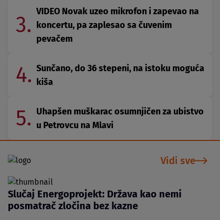
VIDEO Novak uzeo mikrofon i zapevao na
3.
koncertu, pa zaplesao sa čuvenim
pevačem
4.
Sunčano, do 36 stepeni, na istoku moguća
kiša
5.
Uhapšen muškarac osumnjičen za ubistvo
u Petrovcu na Mlavi
Vidi sve
Slučaj Energoprojekt: Država kao nemi
posmatrač zločina bez kazne