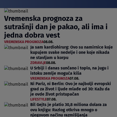
Vremenska prognoza za
sutrašnji dan je pakao, ali ima i
jedna dobra vest
VREMENSKA PROGNOZA
08.08.
Ja sam kardiohirurg: Ovo su namirnice koje
kupujem svake nedelje i one koje nikada
ne stavljam u korpu
ZDRAVLJE
08.08.
U Srbiji i danas sunčano i toplo, na jugu i
istoku zemlje moguća kiša
VREMENSKA PROGNOZA
07.08.
Ni Pariz, ni Berlin: Ovo je najbolji evropski
grad za život i ljude mlađe od 30: Kažu da
je ovde život pristupačan
LIFESTYLE
07.08.
Bil Gejts je platio 30,8 miliona dolara za
ovu knjigu: Razlog otkriva mnogo o
njegovom načinu razmišljanja