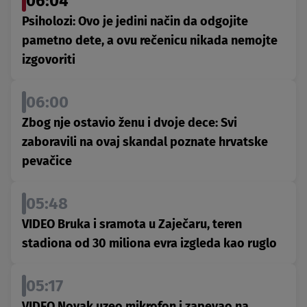
06:04
Psiholozi: Ovo je jedini način da odgojite
pametno dete, a ovu rečenicu nikada nemojte
izgovoriti
06:00
Zbog nje ostavio ženu i dvoje dece: Svi
zaboravili na ovaj skandal poznate hrvatske
pevačice
05:48
VIDEO Bruka i sramota u Zaječaru, teren
stadiona od 30 miliona evra izgleda kao ruglo
05:17
VIDEO Novak uzeo mikrofon i zapevao na