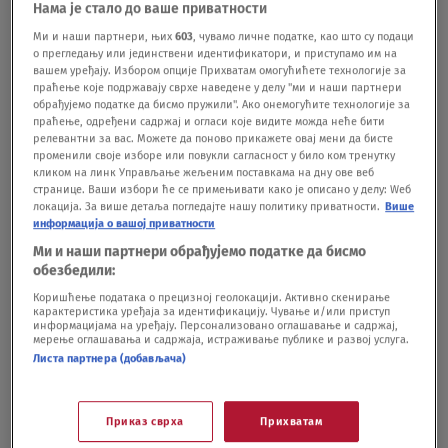
Нама је стало до ваше приватности
Granda", a jedna takmičarka predstavila se upravo
Ми и наши партнери, њих
603
, чувамо личне податке, као што су подаци
ovom numerom. Kako je pevačica tom prilikom
о прегледању или јединствени идентификатори, и приступамо им на
вашем уређају. Избором опције Прихватам омогућићете технологије за
rekla, pesmu "Cvetak zanovetak" više ne peva na
праћење које подржавају сврхе наведене у делу "ми и наши партнери
обрађујемо податке да бисмо пружили". Ако онемогућите технологије за
svojim nastupila jer smatra da nije primerena
праћење, одређени садржај и огласи које видите можда неће бити
релевантни за вас. Можете да поново прикажете овај мени да бисте
njenim godinama.
променили своје изборе или повукли сагласност у било ком тренутку
кликом на линк Управљање жељеним поставкама на дну ове веб
странице. Ваши избори ће се примењивати како је описано у делу: Wеб
BONUS VIDEO: Cecin nastup - 4.7.2022.
локација. За више детаља погледајте нашу политику приватности.
Више
информација о вашој приватности
Ми и наши партнери обрађујемо податке да бисмо
video-cdn src="https://best-
обезбедили:
vod.umn.cdn.united.cloud/stream?
Коришћење података о прецизној геолокацији. Активно скенирање
карактеристика уређаја за идентификацију. Чување и/или приступ
asset=svetalanaraznatoviccecanastup04jul2022ik-
информацијама на уређају. Персонализовано оглашавање и садржај,
мерење оглашавања и садржаја, истраживање публике и развој услуга.
novas-
Листа партнера (добављача)
worldwide&stream=hp3500&t=0&player=m3u8v&s
p=novas&u=novas&p=n0v43!23t001" video-
Приказ сврха
Прихватам