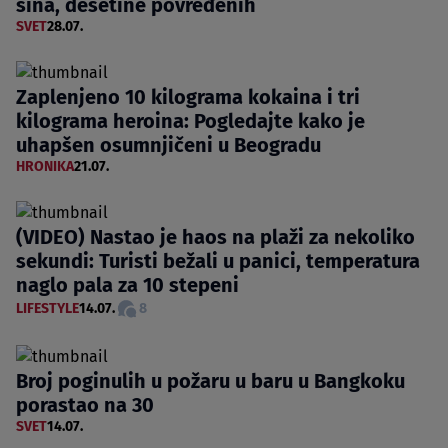
šina, desetine povređenih
SVET
28.07.
Zaplenjeno 10 kilograma kokaina i tri
kilograma heroina: Pogledajte kako je
uhapšen osumnjičeni u Beogradu
HRONIKA
21.07.
(VIDEO) Nastao je haos na plaži za nekoliko
sekundi: Turisti bežali u panici, temperatura
naglo pala za 10 stepeni
LIFESTYLE
14.07.
8
Broj poginulih u požaru u baru u Bangkoku
porastao na 30
SVET
14.07.