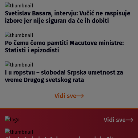
Svetislav Basara, intervju: Vučić ne raspisuje
izbore jer nije siguran da će ih dobiti
Po čemu ćemo pamtiti Macutove ministre:
Statisti i epizodisti
I u ropstvu – sloboda! Srpska umetnost za
vreme Drugog svetskog rata
Vidi sve
Vidi sve