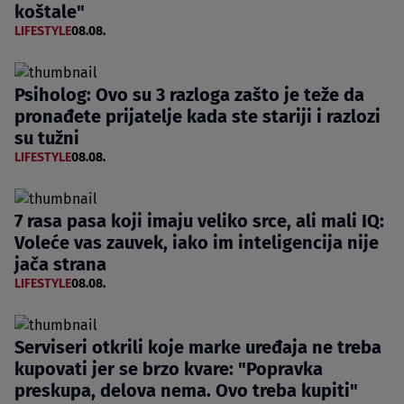
koštale"
LIFESTYLE
08.08.
Psiholog: Ovo su 3 razloga zašto je teže da
pronađete prijatelje kada ste stariji i razlozi
su tužni
LIFESTYLE
08.08.
7 rasa pasa koji imaju veliko srce, ali mali IQ:
Voleće vas zauvek, iako im inteligencija nije
jača strana
LIFESTYLE
08.08.
Serviseri otkrili koje marke uređaja ne treba
kupovati jer se brzo kvare: "Popravka
preskupa, delova nema. Ovo treba kupiti"