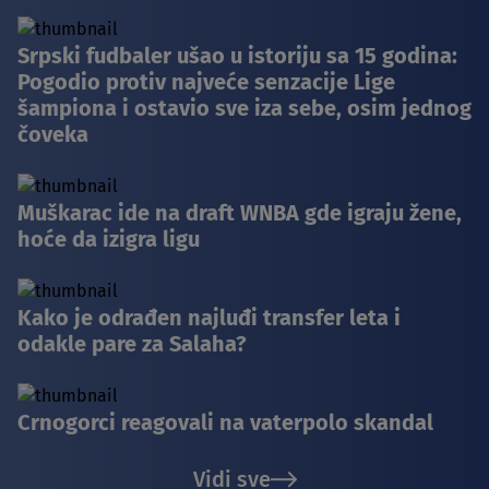
Srpski fudbaler ušao u istoriju sa 15 godina:
Pogodio protiv najveće senzacije Lige
šampiona i ostavio sve iza sebe, osim jednog
čoveka
Muškarac ide na draft WNBA gde igraju žene,
hoće da izigra ligu
Kako je odrađen najluđi transfer leta i
odakle pare za Salaha?
Crnogorci reagovali na vaterpolo skandal
Vidi sve