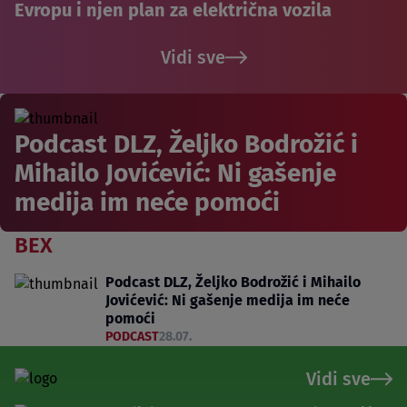
Evropu i njen plan za električna vozila
Vidi sve
Podcast DLZ, Željko Bodrožić i
Mihailo Jovićević: Ni gašenje
medija im neće pomoći
BEX
Podcast DLZ, Željko Bodrožić i Mihailo
Jovićević: Ni gašenje medija im neće
pomoći
PODCAST
28.07.
Vidi sve