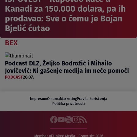
Kanadi za 150.000 dolara, pa ih
prodavao: Sve o čemu je Bojan
Bjelić ćutao
BEX
Podcast DLZ, Željko Bodrožić i Mihailo
Jovićević: Ni gašenje medija im neće pomoći
PODCAST
28.07.
Impresum
O nama
Marketing
Pravila korišćenja
Politika privatnosti
Member of United Media - Copyright 2026