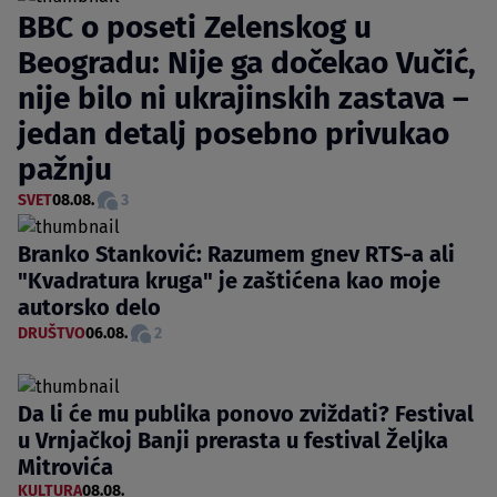
BBC o poseti Zelenskog u
Beogradu: Nije ga dočekao Vučić,
nije bilo ni ukrajinskih zastava –
jedan detalj posebno privukao
pažnju
SVET
08.08.
3
Branko Stanković: Razumem gnev RTS-a ali
"Kvadratura kruga" je zaštićena kao moje
autorsko delo
DRUŠTVO
06.08.
2
Da li će mu publika ponovo zviždati? Festival
u Vrnjačkoj Banji prerasta u festival Željka
Mitrovića
KULTURA
08.08.