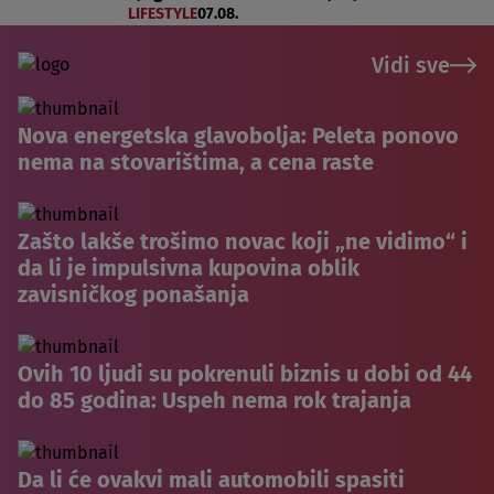
LIFESTYLE
07.08.
Vidi sve
Nova energetska glavobolja: Peleta ponovo
nema na stovarištima, a cena raste
Zašto lakše trošimo novac koji „ne vidimo“ i
da li je impulsivna kupovina oblik
zavisničkog ponašanja
Ovih 10 ljudi su pokrenuli biznis u dobi od 44
do 85 godina: Uspeh nema rok trajanja
Da li će ovakvi mali automobili spasiti