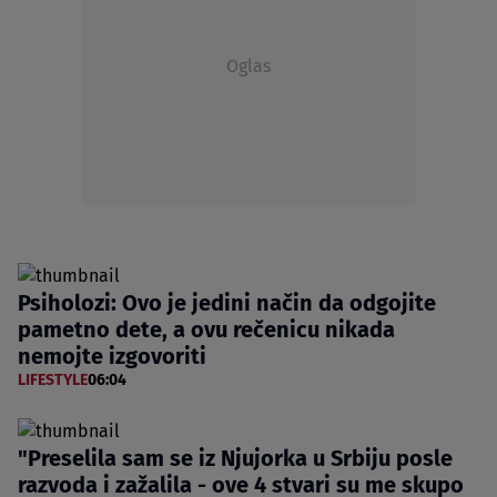
Oglas
Psiholozi: Ovo je jedini način da odgojite
pametno dete, a ovu rečenicu nikada
nemojte izgovoriti
LIFESTYLE
06:04
"Preselila sam se iz Njujorka u Srbiju posle
razvoda i zažalila - ove 4 stvari su me skupo