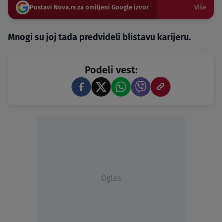
Postavi Nova.rs za omiljeni Google izvor
Više
Mnogi su joj tada predvideli blistavu karijeru.
Podeli vest:
Oglas