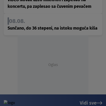
koncertu, pa zaplesao sa čuvenim pevačem
08.08.
Sunčano, do 36 stepeni, na istoku moguća kiša
Oglas
Vidi sve