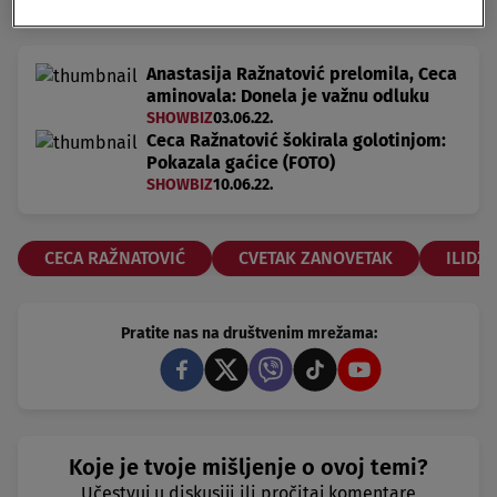
id="3763799"]
Anastasija Ražnatović prelomila, Ceca
aminovala: Donela je važnu odluku
SHOWBIZ
03.06.22.
Ceca Ražnatović šokirala golotinjom:
Pokazala gaćice (FOTO)
SHOWBIZ
10.06.22.
CECA RAŽNATOVIĆ
CVETAK ZANOVETAK
ILIDŽA
Pratite nas na društvenim mrežama:
Koje je tvoje mišljenje o ovoj temi?
Učestvuj u diskusiji ili pročitaj komentare