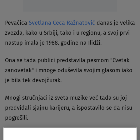
Pevačica
Svetlana Ceca Ražnatović
danas je velika
zvezda, kako u Srbiji, tako i u regionu, a svoj prvi
nastup imala je 1988. godine na Ilidži.
Ona se tada publici predstavila pesmom "Cvetak
zanovetak" i mnoge oduševila svojim glasom iako
je bila tek devojčurak.
Mnogi stručnjaci iz sveta muzike već tada su joj
predviđali sjajnu karijeru, a ispostavilo se da nisu
pogrešili.
Ceca je od prošle godine članica žirija "Zvezda