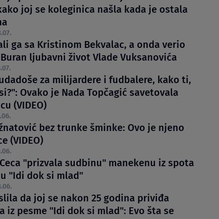
kako joj se koleginica našla kada je ostala
ma
.07.
li ga sa Kristinom Bekvalac, a onda verio
 Buran ljubavni život Vlade Vuksanovića
.07.
udadoše za milijardere i fudbalere, kako ti,
isi?": Ovako je Nada Topčagić savetovala
icu (VIDEO)
.06.
žnatović bez trunke šminke: Ovo je njeno
ce (VIDEO)
.06.
 Ceca "prizvala sudbinu" manekenu iz spota
u "Idi dok si mlad"
.06.
lila da joj se nakon 25 godina priviđa
 iz pesme "Idi dok si mlad": Evo šta se