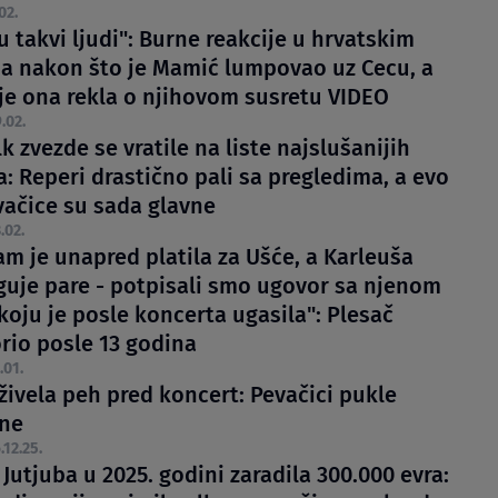
02.
u takvi ljudi": Burne reakcije u hrvatskim
a nakon što je Mamić lumpovao uz Cecu, a
 je ona rekla o njihovom susretu VIDEO
.02.
lk zvezde se vratile na liste najslušanijih
: Reperi drastično pali sa pregledima, a evo
vačice su sada glavne
.02.
am je unapred platila za Ušće, a Karleuša
uje pare - potpisali smo ugovor sa njenom
koju je posle koncerta ugasila": Plesač
rio posle 13 godina
.01.
živela peh pred koncert: Pevačici pukle
ne
.12.25.
Jutjuba u 2025. godini zaradila 300.000 evra: