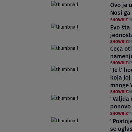
Ovo je 
Nosi ga 
SHOWBIZ
19
Evo šta
jednosta
SHOWBIZ
09
Ceca otk
namenje
SHOWBIZ
07
"Je l' h
koja jo
mnoge 
SHOWBIZ
26
"Valjda 
ponovo 
SHOWBIZ
11
"Postoje
se ogla