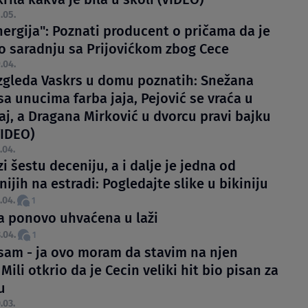
.05.
nergija": Poznati producent o pričama da je
o saradnju sa Prijovićkom zbog Cece
.04.
zgleda Vaskrs u domu poznatih: Snežana
sa unucima farba jaja, Pejović se vraća u
aj, a Dragana Mirković u dvorcu pravi bajku
IDEO)
.04.
i šestu deceniju, a i dalje je jedna od
ijih na estradi: Pogledajte slike u bikiniju
.04.
1
a ponovo uhvaćena u laži
.04.
1
sam - ja ovo moram da stavim na njen
Mili otkrio da je Cecin veliki hit bio pisan za
u
.03.