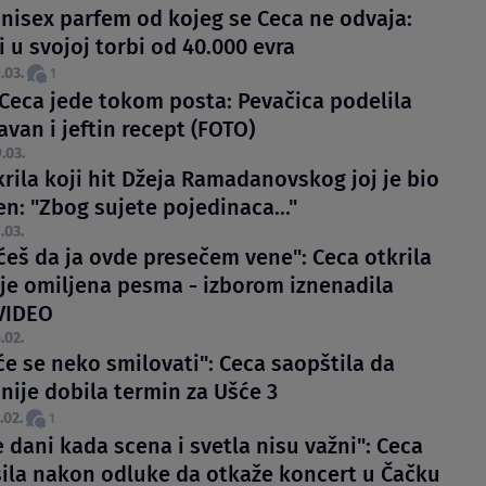
unisex parfem od kojeg se Ceca ne odvaja:
i u svojoj torbi od 40.000 evra
.03.
1
 Ceca jede tokom posta: Pevačica podelila
van i jeftin recept (FOTO)
.03.
rila koji hit Džeja Ramadanovskog joj je bio
n: "Zbog sujete pojedinaca..."
.03.
oćeš da ja ovde presečem vene": Ceca otkrila
j je omiljena pesma - izborom iznenadila
VIDEO
.02.
će se neko smilovati": Ceca saopštila da
nije dobila termin za Ušće 3
.02.
1
 dani kada scena i svetla nisu važni": Ceca
sila nakon odluke da otkaže koncert u Čačku