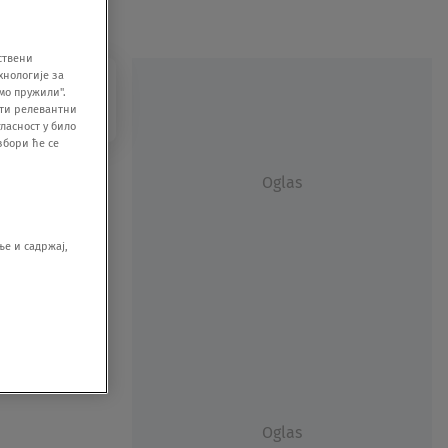
ствени
хнологије за
мо пружили".
ити релевантни
ласност у било
збори ће се
Oglas
е и садржај,
Oglas