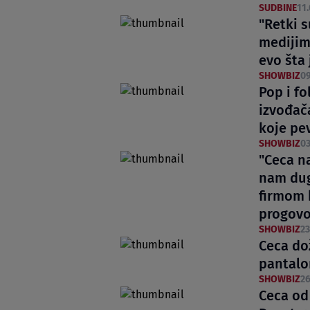
SUDBINE
11.
"Retki s
medijim
evo šta
SHOWBIZ
09
Pop i fo
izvođača
koje pe
SHOWBIZ
03
"Ceca n
nam dug
firmom 
progovo
SHOWBIZ
23
Ceca do
pantalo
SHOWBIZ
26
Ceca od 