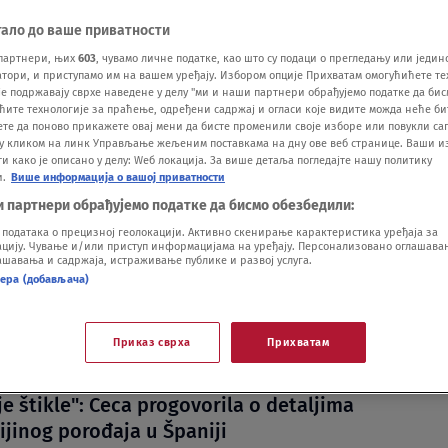
тало до ваше приватности
партнери, њих
603
, чувамо личне податке, као што су подаци о прегледању или једин
ори, и приступамо им на вашем уређају. Избором опције Прихватам омогућићете те
е подржавају сврхе наведене у делу "ми и наши партнери обрађујемо податке да бис
ћите технологије за праћење, одређени садржај и огласи које видите можда неће б
ете да поново прикажете овај мени да бисте променили своје изборе или повукли саг
у кликом на линк Управљање жељеним поставкама на дну ове веб странице. Ваши и
e najveće zvezde zaraditi ovog leta? Jedna
 како је описано у делу: Wеб локација. За више детаља погледајте нашу политику
и.
Више информација о вашој приватности
ći" Cecu, Priju, Brenu, Draganu i Čolu
и партнери обрађујемо податке да бисмо обезбедили:
.08.
gla kod Anastasije u Sevilju: Pokazala kako
одатака о прецизној геолокацији. Активно скенирање карактеристика уређаја за
ију. Чување и/или приступ информацијама на уређају. Персонализовано оглашавањ
 luksuznoj vili Gudeljevih, u kupaćem
шавања и садржаја, истраживање публике и развој услуга.
нера (добављача)
la izgledom (FOTO)
.07.
": Ceca se snimila ispred svoje vile i otkrila
Приказ сврха
Прихватам
aniran problem sa vodom koji je imala VIDEO
.07.
je štikle": Ceca progovorila o detaljima
ijinog porođaja u Španiji