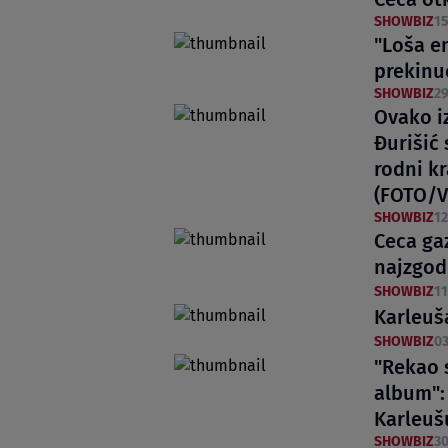
SHOWBIZ
15
"Loša e
prekinu
SHOWBIZ
29
Ovako i
Đurišić 
rodni kr
(FOTO/V
SHOWBIZ
12
Ceca gaz
najzgodn
SHOWBIZ
11
Karleuš
SHOWBIZ
03
"Rekao 
album": 
Karleuš
SHOWBIZ
30