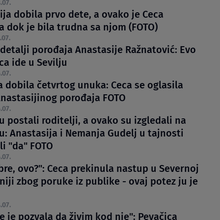
.07.
ja dobila prvo dete, a ovako je Ceca
a dok je bila trudna sa njom (FOTO)
.07.
 detalji porođaja Anastasije Ražnatović: Evo
a ide u Sevilju
.07.
a dobila četvrtog unuka: Ceca se oglasila
nastasijinog porođaja FOTO
.07.
 postali roditelji, a ovako su izgledali na
u: Anastasija i Nemanja Gudelj u tajnosti
li "da" FOTO
.07.
 bre, ovo?": Ceca prekinula nastup u Severnoj
ji zbog poruke iz publike - ovaj potez ju je
.07.
e je pozvala da živim kod nje": Pevačica