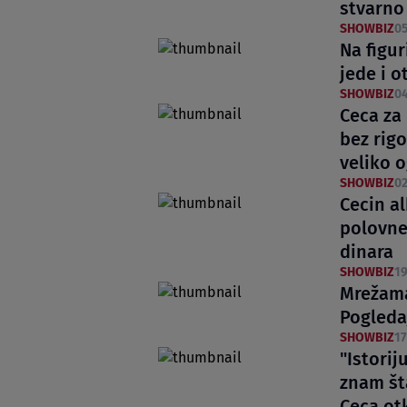
stvarno
SHOWBIZ
05
Na figur
jede i o
SHOWBIZ
04
Ceca za
bez rigo
veliko 
SHOWBIZ
02
Cecin al
polovne 
dinara
SHOWBIZ
19
Mrežama
Pogledaj
SHOWBIZ
17
"Istorij
znam šta
Ceca otk