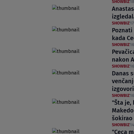
SHOWBIZ
18
Anastasi
izgledal
SHOWBIZ
17
Poznati
kada Cec
SHOWBIZ
16
Pevačic
nakon A
SHOWBIZ
16
Danas su
venčanj
izgovori
SHOWBIZ
16
"Šta je,
Makedoni
šokirao
SHOWBIZ
14
"Ceca m