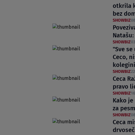
otkrila 
bez do
SHOWBIZ
08
Poveziva
Natašu:
SHOWBIZ
03
"Sve se 
Ceco, n
kolegin
SHOWBIZ
22
Ceca Ra
pravo li
SHOWBIZ
16
Kako je
za pesm
SHOWBIZ
08
Ceca mis
drvoseča