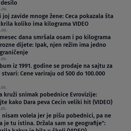
 desilo
.06.
i joj zavide mnoge žene: Ceca pokazala šta
tkrila koliko ima kilograma VIDEO
.06.
 mesec dana smršala osam i po kilograma
rozne dijete: Ipak, njen režim ima jedno
ograničenje
.06.
bum iz 1991. godine se prodaje na sajtu za
stvari: Cene variraju od 500 do 100.000
.05.
 kruži snimak pobednice Evrovizije:
te kako Dara peva Cecin veliki hit (VIDEO)
.05.
u nisam volela jer je pišu pobednici, pa ne
 je tu istina. Držala sam se geografije":
rila kakva je bila u školi (VIDEO)