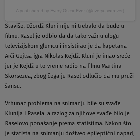
A post shared by Every Oscar Ever (@everyoscarever)
Štaviše, Džordž Kluni nije ni trebalo da bude u
filmu. Rasel je odbio da da tako važnu ulogu
televizijskom glumcu i insistirao je da kapetana
Arči Gejtsa igra Nikolas Kejdž. Kluni je imao sreće
jer je Kejdž u to vreme radio na filmu Martina
Skorsezea, zbog čega je Rasel odlučio da mu pruži
šansu.
Vrhunac problema na snimanju bile su svađe
Klunija i Rasela, a razlog za njihove svađe bilo je
Raselovo ponašanje prema statistima. Nakon što
je statista na snimanju doživeo epileptični napad,