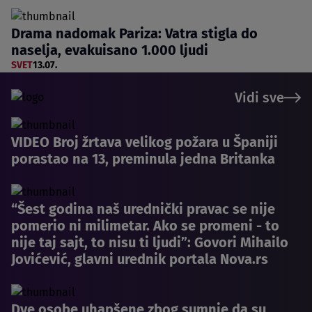
Drama nadomak Pariza: Vatra stigla do
naselja, evakuisano 1.000 ljudi
SVET
13.07.
Vidi sve
VIDEO Broj žrtava velikog požara u Španiji
porastao na 13, preminula jedna Britanka
“Šest godina naš urednički pravac se nije
pomerio ni milimetar. Ako se promeni - to
nije taj sajt, to nisu ti ljudi”: Govori Mihailo
Jovićević, glavni urednik portala Nova.rs
Dve osobe uhapšene zbog sumnje da su