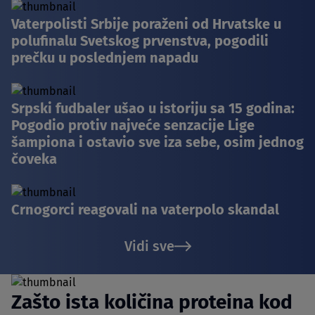
Vaterpolisti Srbije poraženi od Hrvatske u
polufinalu Svetskog prvenstva, pogodili
prečku u poslednjem napadu
Srpski fudbaler ušao u istoriju sa 15 godina:
Pogodio protiv najveće senzacije Lige
šampiona i ostavio sve iza sebe, osim jednog
čoveka
Crnogorci reagovali na vaterpolo skandal
Vidi sve
Zašto ista količina proteina kod