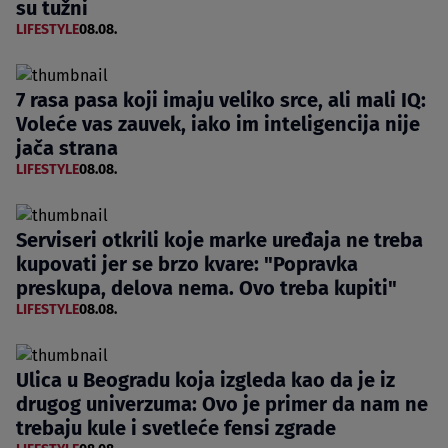
su tužni
LIFESTYLE
08.08.
7 rasa pasa koji imaju veliko srce, ali mali IQ:
Voleće vas zauvek, iako im inteligencija nije
jača strana
LIFESTYLE
08.08.
Serviseri otkrili koje marke uređaja ne treba
kupovati jer se brzo kvare: "Popravka
preskupa, delova nema. Ovo treba kupiti"
LIFESTYLE
08.08.
Ulica u Beogradu koja izgleda kao da je iz
drugog univerzuma: Ovo je primer da nam ne
trebaju kule i svetleće fensi zgrade