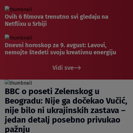
Ovih 6 filmova trenutno svi gledaju na
Netflixu u Srbiji
Dnevni horoskop za 9. avgust: Lavovi,
nemojte štedeti svoju kreativnu energiju
Vidi sve
BBC o poseti Zelenskog u
Beogradu: Nije ga dočekao Vučić,
nije bilo ni ukrajinskih zastava –
jedan detalj posebno privukao
pažnju