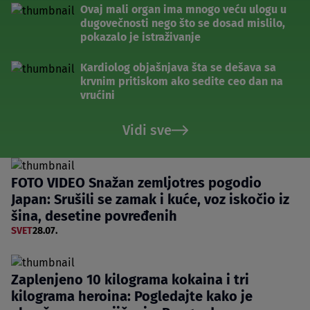
Ovaj mali organ ima mnogo veću ulogu u
dugovečnosti nego što se dosad mislilo,
pokazalo je istraživanje
Kardiolog objašnjava šta se dešava sa
krvnim pritiskom ako sedite ceo dan na
vrućini
Vidi sve
FOTO VIDEO Snažan zemljotres pogodio
Japan: Srušili se zamak i kuće, voz iskočio iz
šina, desetine povređenih
SVET
28.07.
Zaplenjeno 10 kilograma kokaina i tri
kilograma heroina: Pogledajte kako je