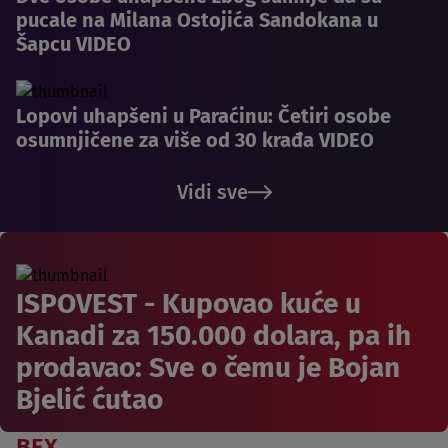
pucale na Milana Ostojića Sandokana u
Šapcu VIDEO
Lopovi uhapšeni u Paraćinu: Četiri osobe
osumnjičene za više od 30 krađa VIDEO
Vidi sve
ISPOVEST - Kupovao kuće u
Kanadi za 150.000 dolara, pa ih
prodavao: Sve o čemu je Bojan
Bjelić ćutao
BEX