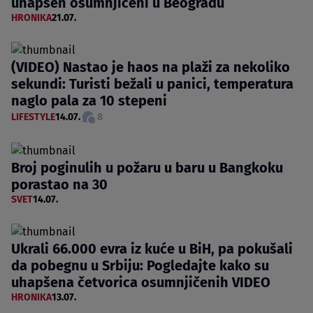
uhapšen osumnjičeni u Beogradu
HRONIKA
21.07.
(VIDEO) Nastao je haos na plaži za nekoliko
sekundi: Turisti bežali u panici, temperatura
naglo pala za 10 stepeni
LIFESTYLE
14.07.
8
Broj poginulih u požaru u baru u Bangkoku
porastao na 30
SVET
14.07.
Ukrali 66.000 evra iz kuće u BiH, pa pokušali
da pobegnu u Srbiju: Pogledajte kako su
uhapšena četvorica osumnjičenih VIDEO
HRONIKA
13.07.