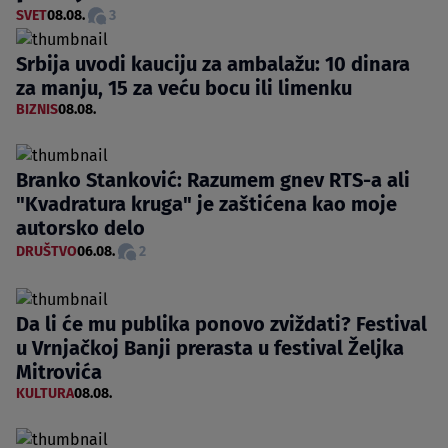
SVET
08.08.
3
Srbija uvodi kauciju za ambalažu: 10 dinara
za manju, 15 za veću bocu ili limenku
BIZNIS
08.08.
Branko Stanković: Razumem gnev RTS-a ali
"Kvadratura kruga" je zaštićena kao moje
autorsko delo
DRUŠTVO
06.08.
2
Da li će mu publika ponovo zviždati? Festival
u Vrnjačkoj Banji prerasta u festival Željka
Mitrovića
KULTURA
08.08.