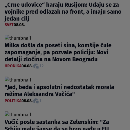
„Crne udovice“ haraju Rusijom: Udaju se za
vojnike pred odlazak na front, a imaju samo
jedan cilj
SVET
08.08.
Milka došla da poseti sina, komšije čule
zapomaganje, pa pozvale policiju: Novi
detalji zločina na Novom Beogradu
HRONIKA
06.08.
12
"Jad, beda i apsolutni nedostatak morala
režima Aleksandra Vučića"
POLITIKA
08.08.
1
Vučić posle sastanka sa Zelenskim: "Za
Srbiju male šanse da se brzo nađe u EU,