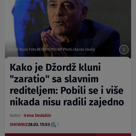
Džordž Kluni Foto:BETAPHOTO/AP Photo/Aaron Favila
Kako je Džordž kluni
"zaratio" sa slavnim
rediteljem: Pobili se i više
nikada nisu radili zajedno
Autor:
Irena Dedakin
SHOWBIZ
28.03. 15:53
1