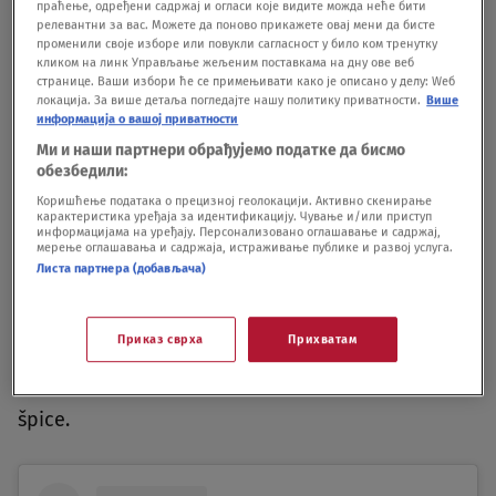
scenarista Džon Ridli, koji je studiju prodao
праћење, одређени садржај и огласи које видите можда неће бити
релевантни за вас. Можете да поново прикажете овај мени да бисте
scenario pod nazivom "Ratni plen", kasnije se
променили своје изборе или повукли сагласност у било ком тренутку
кликом на линк Управљање жељеним поставкама на дну ове веб
žalio da ga Rasel nije uključio u produkciju.
странице. Ваши избори ће се примењивати како је описано у делу: Wеб
локација. За више детаља погледајте нашу политику приватности.
Више
информација о вашој приватности
Naime, Vorner Bros je dao Raselu scenario za
Ми и наши партнери обрађујемо податке да бисмо
"Ratni plen", a reditelj ga je potom koristio kao
обезбедили:
Коришћење података о прецизној геолокацији. Активно скенирање
inspiraciju dok je pisao Tri kralja, bez konsultacija
карактеристика уређаја за идентификацију. Чување и/или приступ
информацијама на уређају. Персонализовано оглашавање и садржај,
sa Ridlijem. Oba scenarija imaju kao početnu
мерење оглашавања и садржаја, истраживање публике и развој услуга.
Листа партнера (добављача)
tačku pljačku postavljenu tokom Zalivskog rata, ali
Rasel tvrdi da nikada nije pročitao Ridlijev
Приказ сврха
Прихватам
scenario. Ali Ridli je na kraju uspeo da se izbori za
sebe i Vorner Bros je ubacio svoje ime u završne
špice.