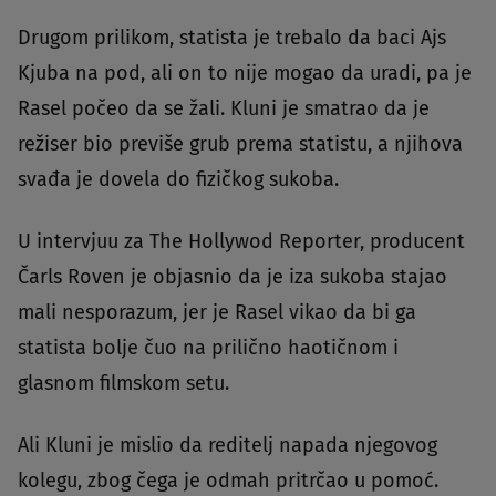
Drugom prilikom, statista je trebalo da baci Ajs
Kjuba na pod, ali on to nije mogao da uradi, pa je
Rasel počeo da se žali. Kluni je smatrao da je
režiser bio previše grub prema statistu, a njihova
svađa je dovela do fizičkog sukoba.
U intervjuu za The Hollywod Reporter, producent
Čarls Roven je objasnio da je iza sukoba stajao
mali nesporazum, jer je Rasel vikao da bi ga
statista bolje čuo na prilično haotičnom i
glasnom filmskom setu.
Ali Kluni je mislio da reditelj napada njegovog
kolegu, zbog čega je odmah pritrčao u pomoć.