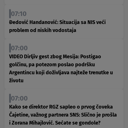
07:10
Đedović Handanović: Situacija sa NIS veći
problem od niskih vodostaja
07:00
VIDEO Dirljiv gest zbog Mesija: Postigao
golčinu, pa potezom poslao podršku
Argentincu koji doživljava najteže trenutke u
životu
07:00
Kako se direktor RGZ sapleo o prvog čoveka
Čajetine, važnog partnera SNS: Slično je prošla
i Zorana Mihajlović. Sećate se gondole?