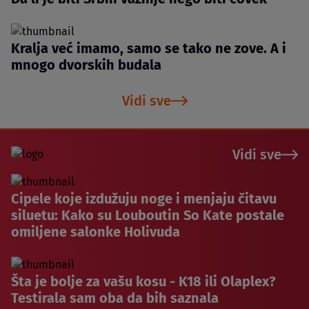
Kralja već imamo, samo se tako ne zove. A i
mnogo dvorskih budala
Vidi sve
Vidi sve
Cipele koje izdužuju noge i menjaju čitavu
siluetu: Kako su Louboutin So Kate postale
omiljene salonke Holivuda
Šta je bolje za vašu kosu - K18 ili Olaplex?
Testirala sam oba da bih saznala