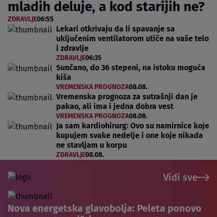
mladih deluje, a kod starijih ne?
ZDRAVLJE
06:55
Lekari otkrivaju da li spavanje sa
uključenim ventilatorom utiče na vaše telo
i zdravlje
ZDRAVLJE
06:35
Sunčano, do 36 stepeni, na istoku moguća
kiša
VREMENSKA PROGNOZA
08.08.
Vremenska prognoza za sutrašnji dan je
pakao, ali ima i jedna dobra vest
VREMENSKA PROGNOZA
08.08.
Ja sam kardiohirurg: Ovo su namirnice koje
kupujem svake nedelje i one koje nikada
ne stavljam u korpu
ZDRAVLJE
08.08.
Vidi sve
Nova energetska glavobolja: Peleta ponovo