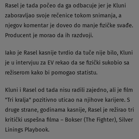
Rasel je tada počeo da ga odbacuje jer je Kluni
zaboravljao svoje rečenice tokom snimanja, a
njegov komentar je doveo do manje fizičke svađe.
Producent je morao da ih razdvoji.
Iako je Rasel kasnije tvrdio da tuče nije bilo, Kluni
je u intervjuu za EV rekao da se fizički sukobio sa
režiserom kako bi pomogao statistu.
Kluni i Rasel od tada nisu radili zajedno, ali je film
"Tri kralja" pozitivno uticao na njihove karijere. S
druge strane, godinama kasnije, Rasel je režirao tri
kritički uspešna filma – Bokser (The Fighter), Silver
Linings Playbook.