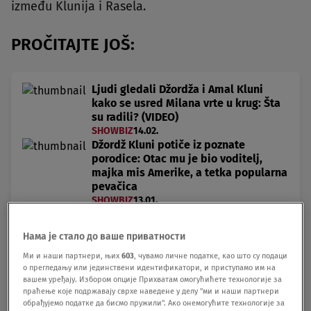
između Klunija i Rasela.
PROČITAJTE JOŠ:
Ljudi gledali Džordža i Amal Kluni
kako se usred Milana vrte u krug: Šta
su radili? (VIDEO)
SHOWBIZ
14.02.
Džordž Kluni potiče iz poznate
porodice: Otac mu je bio voditelj,
majka mis Amerike, a tetka popularna
pevačica
SHOWBIZ
13.01.
Нама је стало до ваше приватности
Prema pisanju "Kolajdera", snimanje "Tri kralja" je
Ми и наши партнери, њих
603
, чувамо личне податке, као што су подаци
od samog početka bilo prožeto poteškoćama.
о прегледању или јединствени идентификатори, и приступамо им на
вашем уређају. Избором опције Прихватам омогућићете технологије за
Osim što je Vorner Bros smanjio budžet filma,
праћење које подржавају сврхе наведене у делу "ми и наши партнери
обрађујемо податке да бисмо пружили". Ако онемогућите технологије за