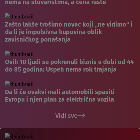
nema na stovarištima, a cena raste
Zašto lakše trošimo novac koji „ne vidimo“ i
da li je impulsivna kupovina oblik
zavisničkog ponašanja
Ovih 10 ljudi su pokrenuli biznis u dobi od 44
do 85 godina: Uspeh nema rok trajanja
Da li će ovakvi mali automobili spasiti
Evropu i njen plan za električna vozila
Vidi sve