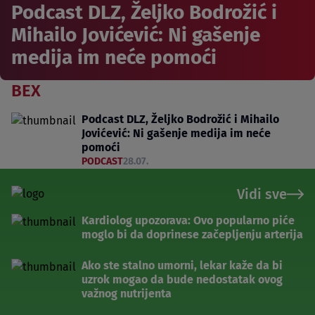
Podcast DLZ, Željko Bodrožić i
Mihailo Jovićević: Ni gašenje
medija im neće pomoći
BEX
Podcast DLZ, Željko Bodrožić i Mihailo
Jovićević: Ni gašenje medija im neće
pomoći
PODCAST
28.07.
Vidi sve
Kardiolog upozorava: Ovo popularno piće
moglo bi da doprinese začepljenju arterija
Ako ste stalno umorni, lekar kaže da bi
uzrok mogao da bude nedostatak ovog
važnog nutrijenta