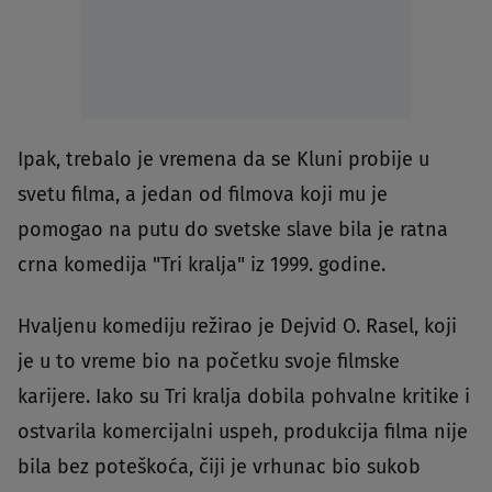
Ipak, trebalo je vremena da se Kluni probije u
svetu filma, a jedan od filmova koji mu je
pomogao na putu do svetske slave bila je ratna
crna komedija "Tri kralja" iz 1999. godine.
Hvaljenu komediju režirao je Dejvid O. Rasel, koji
je u to vreme bio na početku svoje filmske
karijere. Iako su Tri kralja dobila pohvalne kritike i
ostvarila komercijalni uspeh, produkcija filma nije
bila bez poteškoća, čiji je vrhunac bio sukob