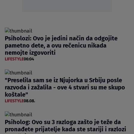
Psiholozi: Ovo je jedini način da odgojite
pametno dete, a ovu rečenicu nikada
nemojte izgovoriti
LIFESTYLE
06:04
"Preselila sam se iz Njujorka u Srbiju posle
razvoda i zažalila - ove 4 stvari su me skupo
koštale"
LIFESTYLE
08.08.
Psiholog: Ovo su 3 razloga zašto je teže da
pronađete prijatelje kada ste stariji i razlozi