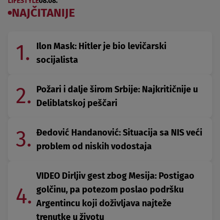
LIFESTYLE
08.08.
NAJČITANIJE
1.
Ilon Mask: Hitler je bio levičarski
socijalista
2.
Požari i dalje širom Srbije: Najkritičnije u
Deliblatskoj peščari
3.
Đedović Handanović: Situacija sa NIS veći
problem od niskih vodostaja
VIDEO Dirljiv gest zbog Mesija: Postigao
4.
golčinu, pa potezom poslao podršku
Argentincu koji doživljava najteže
trenutke u životu