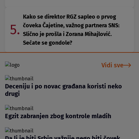
Kako se direktor RGZ sapleo o prvog
5.
čoveka Čajetine, važnog partnera SNS:
Slično je prošla i Zorana Mihajlović.
Sećate se gondole?
Vidi sve
Deceniju i po novac građana koristi neko
drugi
Egzit zabranjen zbog kontrole mladih
Da li je biti Srbin važnije nego biti čovek