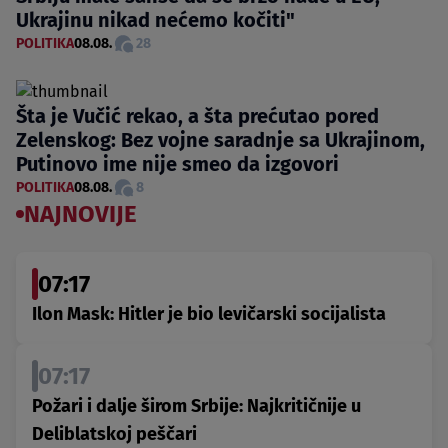
Ukrajinu nikad nećemo kočiti"
POLITIKA
08.08.
28
Šta je Vučić rekao, a šta prećutao pored
Zelenskog: Bez vojne saradnje sa Ukrajinom,
Putinovo ime nije smeo da izgovori
POLITIKA
08.08.
8
NAJNOVIJE
07:17
Ilon Mask: Hitler je bio levičarski socijalista
07:17
Požari i dalje širom Srbije: Najkritičnije u
Deliblatskoj peščari