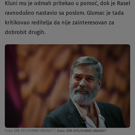
Kluni mu je odmah pritekao u pomoć, dok je Rasel
ravnodušno nastavio sa poslom. Glumac je tada
kritikovao reditelja da nije zainteresovan za
dobrobit drugih.
Foto: EPA-EFE/KIMMO BRANDT
|
Foto: EPA-EFE/KIMMO BRANDT