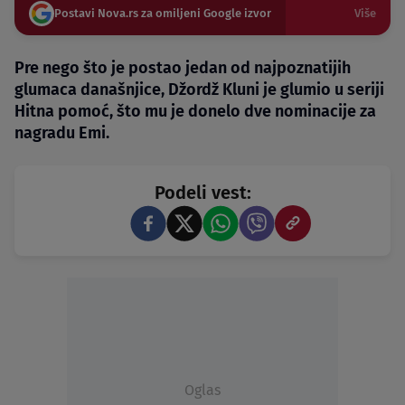
Postavi Nova.rs za omiljeni Google izvor
Više
Pre nego što je postao jedan od najpoznatijih
glumaca današnjice, Džordž Kluni je glumio u seriji
Hitna pomoć, što mu je donelo dve nominacije za
nagradu Emi.
Podeli vest:
Oglas