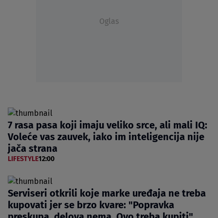
Oglas
7 rasa pasa koji imaju veliko srce, ali mali IQ:
Voleće vas zauvek, iako im inteligencija nije
jača strana
LIFESTYLE
12:00
Serviseri otkrili koje marke uređaja ne treba
kupovati jer se brzo kvare: "Popravka
preskupa, delova nema. Ovo treba kupiti"