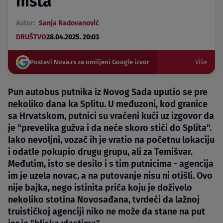
ništa”
Autor:
Sanja Radovanović
DRUŠTVO
28.04.2025. 20:03
Postavi Nova.rs za omiljeni Google izvor
Više
Pun autobus putnika iz Novog Sada uputio se pre
nekoliko dana ka Splitu. U međuzoni, kod granice
sa Hrvatskom, putnici su vraćeni kući uz izgovor da
je "prevelika gužva i da neće skoro stići do Splita".
Iako nevoljni, vozač ih je vratio na početnu lokaciju
i odatle pokupio drugu grupu, ali za Temišvar.
Međutim, isto se desilo i s tim putnicima - agencija
im je uzela novac, a na putovanje nisu ni otišli. Ovo
nije bajka, nego istinita priča koju je doživelo
nekoliko stotina Novosađana, tvrdeći da lažnoj
truističkoj agenciji niko ne može da stane na put