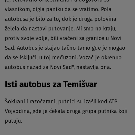
vlasnikom, digla paniku da se vratimo. Pola
autobusa je bilo za to, dok je druga polovina
želela da nastavi putovanje. Mi smo na kraju,
protiv svoje volje, bili vraćeni sa granice u Novi
Sad. Autobus je stajao tačno tamo gde je mogao
da se isključi, u toj međuzoni. Vozač je okrenuo
autobus nazad za Novi Sad", nastavlja ona.
Isti autobus za Temišvar
Šokirani i razočarani, putnici su izašli kod ATP
Vojvodina, gde je čekala druga grupa putnika koji
putuju.