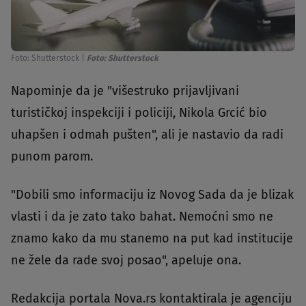
Foto: Shutterstock
|
Foto: Shutterstock
Napominje da je "višestruko prijavljivani
turističkoj inspekciji i policiji, Nikola Grcić bio
uhapšen i odmah pušten", ali je nastavio da radi
punom parom.
"Dobili smo informaciju iz Novog Sada da je blizak
vlasti i da je zato tako bahat. Nemoćni smo ne
znamo kako da mu stanemo na put kad institucije
ne žele da rade svoj posao", apeluje ona.
Redakcija portala Nova.rs kontaktirala je agenciju