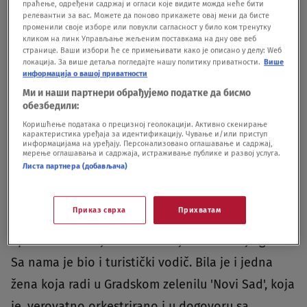
праћење, одређени садржај и огласи које видите можда неће бити
otkazuje. Naravno, novac ne vraća putnicima. Mi
релевантни за вас. Можете да поново прикажете овај мени да бисте
променили своје изборе или повукли сагласност у било ком тренутку
smo prevareni za putovanje u Split. Krenuli smo,
кликом на линк Управљање жељеним поставкама на дну ове веб
странице. Ваши избори ће се примењивати како је описано у делу: Wеб
iako je trebalo u osam ujutru, krenuli smo u deset
локација. За више детаља погледајте нашу политику приватности.
Више
uveče misleći: okej, dešava se promena temrina,
информација о вашој приватности
Ми и наши партнери обрађујемо податке да бисмо
idemo dalje", priča nam Sara na početku
обезбедили:
razgovora.
Коришћење података о прецизној геолокацији. Активно скенирање
карактеристика уређаја за идентификацију. Чување и/или приступ
информацијама на уређају. Персонализовано оглашавање и садржај,
мерење оглашавања и садржаја, истраживање публике и развој услуга.
Autobus u kom je ona bila, prošao je Batrovce.
Листа партнера (добављача)
Onda je samo zastao.
Приказ сврха
Прихватам
"Spavala sam sve vreme, kada je autobus zastao,
upitala sam šta je bilo. Vozač je rekao da je gužva.
Sa nama je bio i turistički vodič. Bila je i jedna
žena koja radi u Gradskom zelenilu 'Novi Sad', koja
je, verovatno orkestrirano i u dogovoru sa