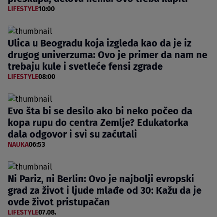
LIFESTYLE
10:00
Ulica u Beogradu koja izgleda kao da je iz
drugog univerzuma: Ovo je primer da nam ne
trebaju kule i svetleće fensi zgrade
LIFESTYLE
08:00
Evo šta bi se desilo ako bi neko počeo da
kopa rupu do centra Zemlje? Edukatorka
dala odgovor i svi su zaćutali
NAUKA
06:53
Ni Pariz, ni Berlin: Ovo je najbolji evropski
grad za život i ljude mlađe od 30: Kažu da je
ovde život pristupačan
LIFESTYLE
07.08.