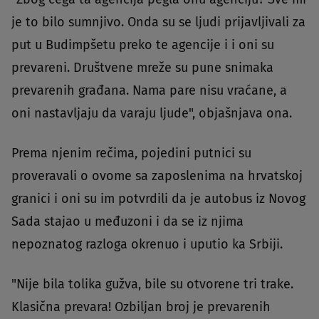
je to bilo sumnjivo. Onda su se ljudi prijavljivali za
put u Budimpšetu preko te agencije i i oni su
prevareni. Društvene mreže su pune snimaka
prevarenih građana. Nama pare nisu vraćane, a
oni nastavljaju da varaju ljude", objašnjava ona.
Prema njenim rečima, pojedini putnici su
proveravali o ovome sa zaposlenima na hrvatskoj
granici i oni su im potvrdili da je autobus iz Novog
Sada stajao u međuzoni i da se iz njima
nepoznatog razloga okrenuo i uputio ka Srbiji.
"Nije bila tolika gužva, bile su otvorene tri trake.
Klasična prevara! Ozbiljan broj je prevarenih