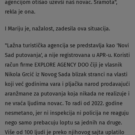
agencijom otišao uzevši naš novac. Sramota",
rekla je ona.
I Mariju je, nažalost, zadesila ova situacija.
"Lažna turistička agencija se predstavlja kao 'Novi
Sad putovanja', a nije registrovana u APR-u. Koristi
račun firme EXPLORE AGENCY DOO čiji je vlasnik
Nikola Grcić iz Novog Sada blizak stranci na vlasti
koji već godinima vara i pljačka narod prodavajući
aranžmane za putovanja koja nikada ne realizuje i
ne vraća ljudima novac. To radi od 2022. godine
nesmetano, jer ni inspekcija ni policija ne reaguju
nego samo prebacuju loptu sa jednih na druge.
Više od 100 ljudi je preko njihovog sajta uplatilo