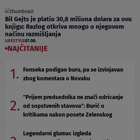
Bil Gejts je platio 30,8 miliona dolara za ovu
knjigu: Razlog otkriva mnogo o njegovom
načinu razmišljanja
LIFESTYLE
07.08.
NAJČITANIJE
1.
Fonseka podigao buru, pa se izvinjavao
zbog komentara o Novaku
"Prijem predsednika ne znači odricanje
2.
od sopstvenih stavova": Đurić o
kritikama nakon posete Zelenskog
Legendarni glumac izgleda