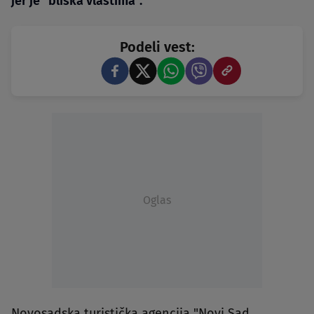
jer je "bliska vlastima".
Podeli vest:
Oglas
Novosadska turistička agencija "Novi Sad