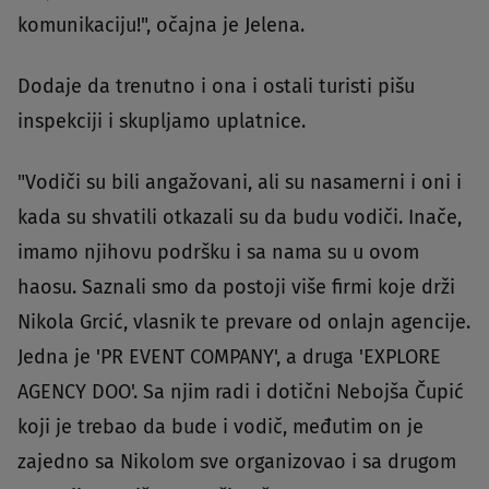
komunikaciju!", očajna je Jelena.
Dodaje da trenutno i ona i ostali turisti pišu
inspekciji i skupljamo uplatnice.
"Vodiči su bili angažovani, ali su nasamerni i oni i
kada su shvatili otkazali su da budu vodiči. Inače,
imamo njihovu podršku i sa nama su u ovom
haosu. Saznali smo da postoji više firmi koje drži
Nikola Grcić, vlasnik te prevare od onlajn agencije.
Jedna je 'PR EVENT COMPANY', a druga 'EXPLORE
AGENCY DOO'. Sa njim radi i dotični Nebojša Čupić
koji je trebao da bude i vodič, međutim on je
zajedno sa Nikolom sve organizovao i sa drugom