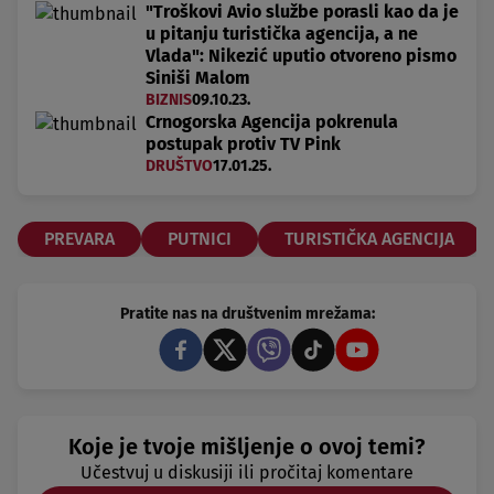
"Troškovi Avio službe porasli kao da je
u pitanju turistička agencija, a ne
Vlada": Nikezić uputio otvoreno pismo
Siniši Malom
BIZNIS
09.10.23.
Crnogorska Agencija pokrenula
postupak protiv TV Pink
DRUŠTVO
17.01.25.
PREVARA
PUTNICI
TURISTIČKA AGENCIJA
Pratite nas na društvenim mrežama:
Koje je tvoje mišljenje o ovoj temi?
Učestvuj u diskusiji ili pročitaj komentare