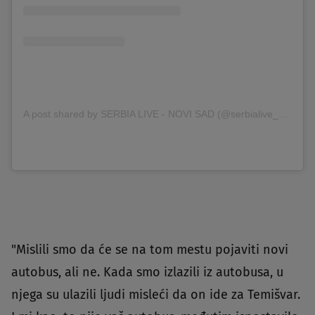
A post shared by SERBIA LIVE - NOVI SAD (@serbialive_novisad)
"Mislili smo da će se na tom mestu pojaviti novi
autobus, ali ne. Kada smo izlazili iz autobusa, u
njega su ulazili ljudi misleći da on ide za Temišvar.