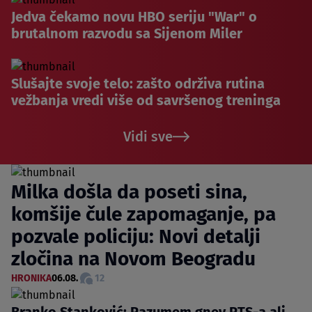
Jedva čekamo novu HBO seriju "War" o
brutalnom razvodu sa Sijenom Miler
Slušajte svoje telo: zašto održiva rutina
vežbanja vredi više od savršenog treninga
Vidi sve
Milka došla da poseti sina,
komšije čule zapomaganje, pa
pozvale policiju: Novi detalji
zločina na Novom Beogradu
HRONIKA
06.08.
12
Branko Stanković: Razumem gnev RTS-a ali