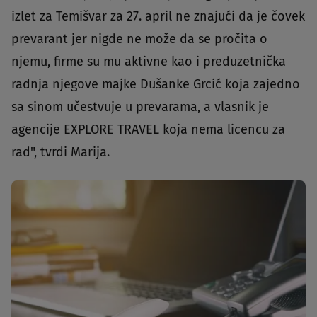
izlet za Temišvar za 27. april ne znajući da je čovek
prevarant jer nigde ne može da se pročita o
njemu, firme su mu aktivne kao i preduzetnička
radnja njegove majke Dušanke Grcić koja zajedno
sa sinom učestvuje u prevarama, a vlasnik je
agencije EXPLORE TRAVEL koja nema licencu za
rad", tvrdi Marija.