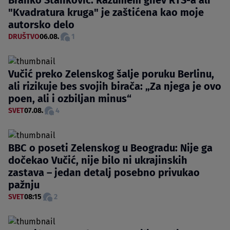
"Kvadratura kruga" je zaštićena kao moje
autorsko delo
DRUŠTVO
06.08.
1
Vučić preko Zelenskog šalje poruku Berlinu,
ali rizikuje bes svojih birača: „Za njega je ovo
poen, ali i ozbiljan minus“
SVET
07.08.
4
BBC o poseti Zelenskog u Beogradu: Nije ga
dočekao Vučić, nije bilo ni ukrajinskih
zastava – jedan detalj posebno privukao
pažnju
SVET
08:15
2