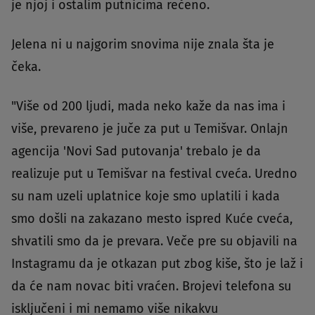
je njoj i ostalim putnicima rečeno.
Jelena ni u najgorim snovima nije znala šta je
čeka.
"Više od 200 ljudi, mada neko kaže da nas ima i
više, prevareno je juče za put u Temišvar. Onlajn
agencija 'Novi Sad putovanja' trebalo je da
realizuje put u Temišvar na festival cveća. Uredno
su nam uzeli uplatnice koje smo uplatili i kada
smo došli na zakazano mesto ispred Kuće cveća,
shvatili smo da je prevara. Veče pre su objavili na
Instagramu da je otkazan put zbog kiše, što je laž i
da će nam novac biti vraćen. Brojevi telefona su
isključeni i mi nemamo više nikakvu