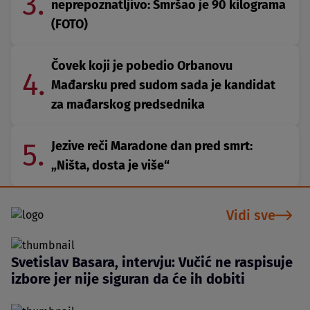
3.
neprepoznatljivo: Smršao je 90 kilograma
(FOTO)
Čovek koji je pobedio Orbanovu
4.
Mađarsku pred sudom sada je kandidat
za mađarskog predsednika
5.
Jezive reči Maradone dan pred smrt:
„Ništa, dosta je više“
Vidi sve
Svetislav Basara, intervju: Vučić ne raspisuje
izbore jer nije siguran da će ih dobiti