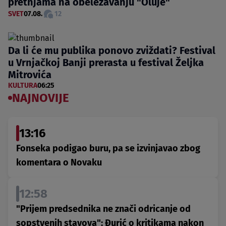
pretnjama na obeležavanju "Oluje"
SVET
07.08.
12
Da li će mu publika ponovo zviždati? Festival
u Vrnjačkoj Banji prerasta u festival Željka
Mitrovića
KULTURA
06:25
NAJNOVIJE
13:16
Fonseka podigao buru, pa se izvinjavao zbog
komentara o Novaku
12:58
"Prijem predsednika ne znači odricanje od
sopstvenih stavova": Đurić o kritikama nakon