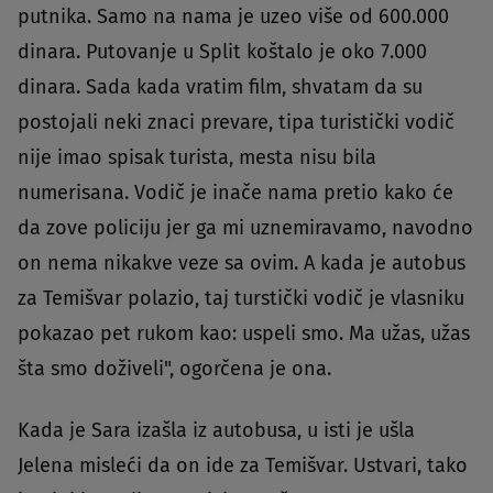
putnika. Samo na nama je uzeo više od 600.000
dinara. Putovanje u Split koštalo je oko 7.000
dinara. Sada kada vratim film, shvatam da su
postojali neki znaci prevare, tipa turistički vodič
nije imao spisak turista, mesta nisu bila
numerisana. Vodič je inače nama pretio kako će
da zove policiju jer ga mi uznemiravamo, navodno
on nema nikakve veze sa ovim. A kada je autobus
za Temišvar polazio, taj turstički vodič je vlasniku
pokazao pet rukom kao: uspeli smo. Ma užas, užas
šta smo doživeli", ogorčena je ona.
Kada je Sara izašla iz autobusa, u isti je ušla
Jelena misleći da on ide za Temišvar. Ustvari, tako