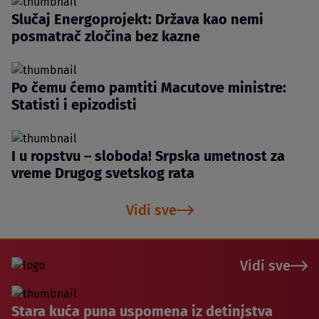
Slučaj Energoprojekt: Država kao nemi
posmatrač zločina bez kazne
Po čemu ćemo pamtiti Macutove ministre:
Statisti i epizodisti
I u ropstvu – sloboda! Srpska umetnost za
vreme Drugog svetskog rata
Vidi sve
Vidi sve
Stara kuća puna uspomena iz detinjstva