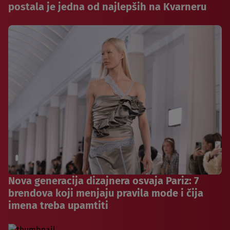
postala je jedna od najlepših na Kvarneru
Nova generacija dizajnera osvaja Pariz: 7
brendova koji menjaju pravila mode i čija
imena treba upamtiti