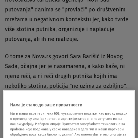
putovanja" danima se "provlači" po društvenim
mrežama u negativnom kontekstu jer, kako tvrde
više stotina putnika, organizuje i naplaćuje
putovanja, ali ih ne realizuje.
O tome za Nova.rs govori Sara Barišić iz Novog
Sada, očajna jer je nasamarena, a kako kaže, ni
njene reči, a ni reči drugih putnika kojih ima
nekoliko stotina, policija "ne uzima za ozbiljno".
"Ne znam kako bih opisala ovu torturu koja se
Нама је стало до ваше приватности
događa, a na koju inspekcija i policija očigledno
Ми и наши партнери, њих
603
, чувамо личне податке, као што су подаци
о прегледању или јединствени идентификатори, и приступамо им на
ćute. Vlasnik turističke agencije nastavlja i dalje
вашем уређају. Избором опције Прихватам омогућићете технологије за
праћење које подржавају сврхе наведене у делу "ми и наши партнери
da organizuje putovanja, da uzima pare, a onda ih
обрађујемо податке да бисмо пружили". Ако онемогућите технологије за