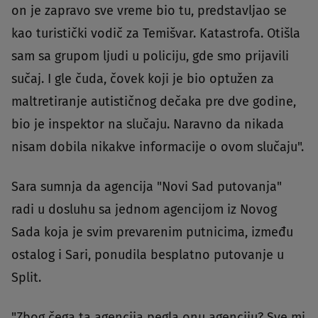
on je zapravo sve vreme bio tu, predstavljao se
kao turistički vodič za Temišvar. Katastrofa. Otišla
sam sa grupom ljudi u policiju, gde smo prijavili
sučaj. I gle čuda, čovek koji je bio optužen za
maltretiranje autističnog dečaka pre dve godine,
bio je inspektor na slučaju. Naravno da nikada
nisam dobila nikakve informacije o ovom slučaju".
Sara sumnja da agencija "Novi Sad putovanja"
radi u dosluhu sa jednom agencijom iz Novog
Sada koja je svim prevarenim putnicima, između
ostalog i Sari, ponudila besplatno putovanje u
Split.
"Zbog čega ta agencija pegla onu agenciju? Sve mi