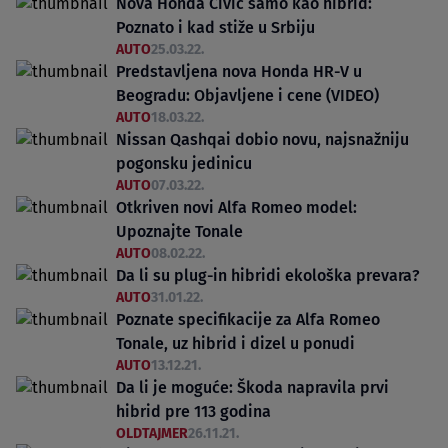
Nova Honda Civic samo kao hibrid:
Poznato i kad stiže u Srbiju
AUTO
25.03.22.
Predstavljena nova Honda HR-V u
Beogradu: Objavljene i cene (VIDEO)
AUTO
18.03.22.
Nissan Qashqai dobio novu, najsnažniju
pogonsku jedinicu
AUTO
07.03.22.
Otkriven novi Alfa Romeo model:
Upoznajte Tonale
AUTO
08.02.22.
Da li su plug-in hibridi ekološka prevara?
AUTO
31.01.22.
Poznate specifikacije za Alfa Romeo
Tonale, uz hibrid i dizel u ponudi
AUTO
13.12.21.
Da li je moguće: Škoda napravila prvi
hibrid pre 113 godina
OLDTAJMER
26.11.21.