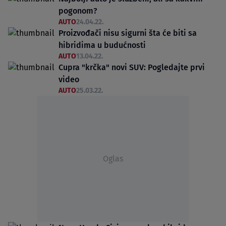
pogonom?
AUTO
24.04.22.
Proizvođači nisu sigurni šta će biti sa
hibridima u budućnosti
AUTO
13.04.22.
Cupra "krčka" novi SUV: Pogledajte prvi
video
AUTO
25.03.22.
Oglas