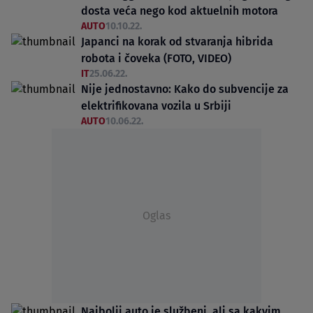
dosta veća nego kod aktuelnih motora
AUTO
10.10.22.
Japanci na korak od stvaranja hibrida
robota i čoveka (FOTO, VIDEO)
IT
25.06.22.
Nije jednostavno: Kako do subvencije za
elektrifikovana vozila u Srbiji
AUTO
10.06.22.
Oglas
Najbolji auto je službeni, ali sa kakvim