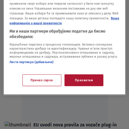
AUTO
02.04.23.
променили своје изборе или повукли сагласност у било ком тренутку
Da li se bliži kraj plug-in hibrida?
кликом на линк Управљање жељеним поставкама на дну ове веб
Istraživanje otkrilo šokantne nedostatke
странице. Ваши избори ће се примењивати како је описано у делу: Wеб
локација. За више детаља погледајте нашу политику приватности.
Више
ovih modela
информација о вашој приватности
AUTO
12.02.23.
Ми и наши партнери обрађујемо податке да бисмо
Zašto ne znamo da postavimo trougao i
обезбедили:
vredi li Renault Clio kao hibrid?
Коришћење података о прецизној геолокацији. Активно скенирање
AUTO
22.01.23.
карактеристика уређаја за идентификацију. Чување и/или приступ
информацијама на уређају. Персонализовано оглашавање и садржај,
мерење оглашавања и садржаја, истраживање публике и развој услуга.
Листа партнера (добављача)
Приказ сврха
Прихватам
Oglas
EU uvodi nova pravila za vozače plug-in