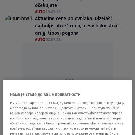
očekujete
AUTO
19.07.23.
Aktuelne cene polovnjaka: Dizelaši
najbolje „drže“ cenu, a evo kako stoje
drugi tipovi pogona
AUTO
02.07.23.
Oglas
Нама је стало до ваше приватности
Ми и наши партнери, њих
603
, чувамо личне податке, као што су подаци
о прегледању или јединствени идентификатори, и приступамо им на
вашем уређају. Избором опције Прихватам омогућићете технологије за
праћење које подржавају сврхе наведене у делу "ми и наши партнери
Vozili smo prvu ikad hibridnu Dačiju -
обрађујемо податке да бисмо пружили". Ако онемогућите технологије за
pogledajte šta nam se desilo VIDEO
праћење, одређени садржај и огласи које видите можда неће бити
релевантни за вас. Можете да поново прикажете овај мени да бисте