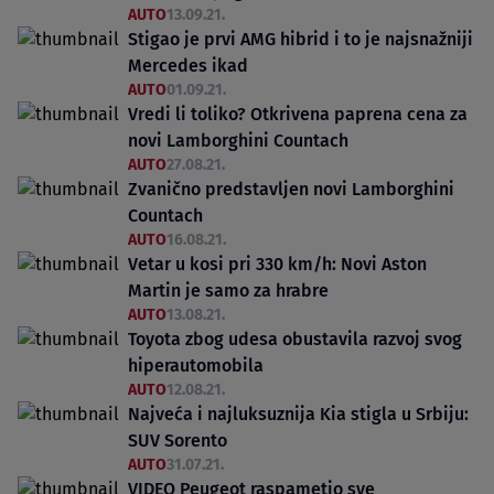
AUTO
13.09.21.
Stigao je prvi AMG hibrid i to je najsnažniji
Mercedes ikad
AUTO
01.09.21.
Vredi li toliko? Otkrivena paprena cena za
novi Lamborghini Countach
AUTO
27.08.21.
Zvanično predstavljen novi Lamborghini
Countach
AUTO
16.08.21.
Vetar u kosi pri 330 km/h: Novi Aston
Martin je samo za hrabre
AUTO
13.08.21.
Toyota zbog udesa obustavila razvoj svog
hiperautomobila
AUTO
12.08.21.
Najveća i najluksuznija Kia stigla u Srbiju:
SUV Sorento
AUTO
31.07.21.
VIDEO Peugeot raspametio sve