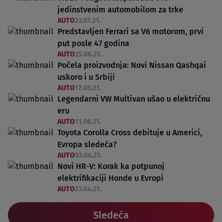
jedinstvenim automobilom za trke
AUTO
23.07.21.
Predstavljen Ferrari sa V6 motorom, prvi
put posle 47 godina
AUTO
25.06.21.
Počela proizvodnja: Novi Nissan Qashqai
uskoro i u Srbiji
AUTO
17.06.21.
Legendarni VW Multivan ušao u električnu
eru
AUTO
11.06.21.
Toyota Corolla Cross debituje u Americi,
Evropa sledeća?
AUTO
03.06.21.
Novi HR-V: Korak ka potpunoj
elektrifikaciji Honde u Evropi
AUTO
23.04.21.
Sledeća