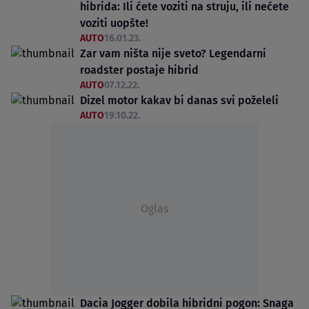
hibrida: Ili ćete voziti na struju, ili nećete
voziti uopšte!
AUTO
16.01.23.
Zar vam ništa nije sveto? Legendarni
roadster postaje hibrid
AUTO
07.12.22.
Dizel motor kakav bi danas svi poželeli
AUTO
19.10.22.
Oglas
Dacia Jogger dobila hibridni pogon: Snaga