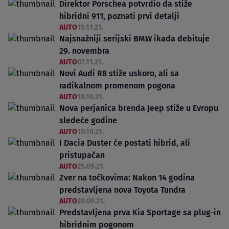
Direktor Porschea potvrdio da stiže
hibridni 911, poznati prvi detalji
AUTO
15.11.21.
Najsnažniji serijski BMW ikada debituje
29. novembra
AUTO
07.11.21.
Novi Audi R8 stiže uskoro, ali sa
radikalnom promenom pogona
AUTO
18.10.21.
Nova perjanica brenda Jeep stiže u Evropu
sledeće godine
AUTO
10.10.21.
I Dacia Duster će postati hibrid, ali
pristupačan
AUTO
25.09.21.
Zver na točkovima: Nakon 14 godina
predstavljena nova Toyota Tundra
AUTO
20.09.21.
Predstavljena prva Kia Sportage sa plug-in
hibridnim pogonom