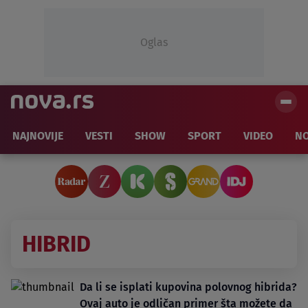
Oglas
NAJNOVIJE
VESTI
SHOW
SPORT
VIDEO
NO
HIBRID
Da li se isplati kupovina polovnog hibrida?
Ovaj auto je odličan primer šta možete da