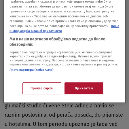
праћење, одређени садржај и огласи које видите можда неће бити
Biti bio je profesor psihologije.Ćerki su dali ime
релевантни за вас. Можете да поново прикажете овај мени да бисте
променили своје изборе или повукли сагласност у било ком тренутку
Širli po dečjoj filmskoj zvezdi Širli Temp, a Voren
кликом на линк Управљање жељеним поставкама на дну ове веб
странице. Ваши избори ће се примењивати како је описано у делу: Wеб
je rođen tri godine kasnije. Iako je u školi bio
локација. За више детаља погледајте нашу политику приватности.
Више
veoma talentovan igrač američkog fudbala, zbog
информација о вашој приватности
Ми и наши партнери обрађујемо податке да бисмо
sestre je zavoleo pozorište i film, te je počeo da
обезбедили:
radi kao pomoćni scenski radnik u jednom
Коришћење података о прецизној геолокацији. Активно скенирање
карактеристика уређаја за идентификацију. Чување и/или приступ
pozorištu.Kada je maturirao, odbio je desetak
информацијама на уређају. Персонализовано оглашавање и садржај,
мерење оглашавања и садржаја, истраживање публике и развој услуга.
sportskih stipendija kako bio mogao da upiše
Листа партнера (добављача)
studije drame. Međutim, nakon godinu dana
odustao je i krenuo za sestrom koja je uveliko
Приказ сврха
Прихватам
počela da glumi na Brodveju.U Njujorku je upisao
glumački studio čuvene Stele Adler, a bavio se
raznim poslovima, od perača posuđa, do pijaniste
u hotelima. U tom periodu upoznao je tada već