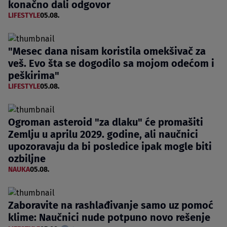
konačno dali odgovor
LIFESTYLE
05.08.
"Mesec dana nisam koristila omekšivač za
veš. Evo šta se dogodilo sa mojom odećom i
peškirima"
LIFESTYLE
05.08.
Ogroman asteroid "za dlaku" će promašiti
Zemlju u aprilu 2029. godine, ali naučnici
upozoravaju da bi posledice ipak mogle biti
ozbiljne
NAUKA
05.08.
Zaboravite na rashlađivanje samo uz pomoć
klime: Naučnici nude potpuno novo rešenje