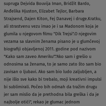
supruga Dejvida Bouvija Iman, Bridžit Bardo,
Anđelika Hjuston, Elizabet Tejlor, Barbara
Strajsend, Dajen Kiton, Fej Danavej i druge.Kratku,
ali strastvenu vezu imao je i sa Madonom koja je
glumila u njegovom filmu "Dik Trejsi".O njegovim
vezama sa slavnim ženama pisano je u glumčevoj
biografiji objavljenoj 2011. godine pod nazivom
"Kako sam zaveo Ameriku"."Ako sam i grešio u
odnosima sa ženama, to je samo zato što sam bio
zavisan o ljubavi. Ako sam bio ludo zaljubljen, a
nije išlo sve kako bi trebalo, moji kreativni impulsi
bi sublimirali. Počeo bih odmah da tražim drugu
jer sam mislio da je prethodna bila greška i da je
najbolje otići", rekao je glumac jednom