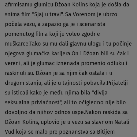
afirmisamu glumicu Džoan Kolins koja je došla da
snima film "Sjaj u travi". Sa Vorenom je ubrzo
počela vezu, a zapazio ga je i scenarista
pomenutog filma koji je voleo zgodne
muškarce.Tako su mu dali glavnu ulogu i tu počinje
njegova glumačka karijera.On i Džoan bili su čak i
vereni, ali je glumac iznenada promenio odluku i
raskinuli su. Džoan je sa njim čak ostala i u
drugom stanju, ali je u tajnosti pobacila.Prijatelji
su isticali kako je među njima bila "divlja
seksualna privlačnost", ali to očigledno nije bilo
dovoljno da njihov odnos uspe.Nakon raskida sa
Džoan Kolins, uplovio je u vezu sa slavnom Natali
Vud koja se malo pre poznanstva sa Bitijem