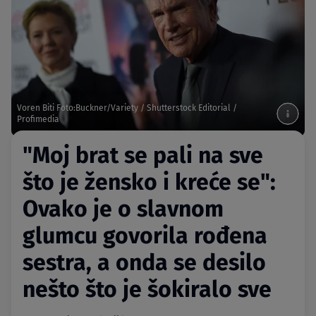
Voren Biti Foto:Buckner/Variety / Shutterstock Editorial /
Profimedia
"Moj brat se pali na sve
što je žensko i kreće se":
Ovako je o slavnom
glumcu govorila rođena
sestra, a onda se desilo
nešto što je šokiralo sve