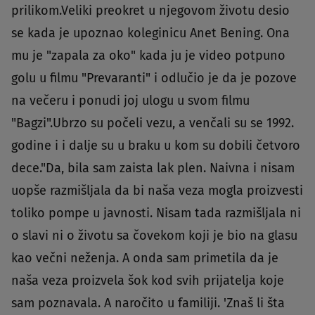
prilikom.Veliki preokret u njegovom životu desio
se kada je upoznao koleginicu Anet Bening. Ona
mu je "zapala za oko" kada ju je video potpuno
golu u filmu "Prevaranti" i odlučio je da je pozove
na večeru i ponudi joj ulogu u svom filmu
"Bagzi".Ubrzo su počeli vezu, a venčali su se 1992.
godine i i dalje su u braku u kom su dobili četvoro
dece."Da, bila sam zaista lak plen. Naivna i nisam
uopše razmišljala da bi naša veza mogla proizvesti
toliko pompe u javnosti. Nisam tada razmišljala ni
o slavi ni o životu sa čovekom koji je bio na glasu
kao večni neženja. A onda sam primetila da je
naša veza proizvela šok kod svih prijatelja koje
sam poznavala. A naročito u familiji. 'Znaš li šta