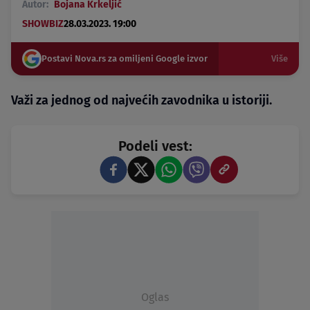
Autor:
Bojana Krkeljić
SHOWBIZ
28.03.2023. 19:00
Postavi Nova.rs za omiljeni Google izvor
Više
Važi za jednog od najvećih zavodnika u istoriji.
Podeli vest:
Oglas