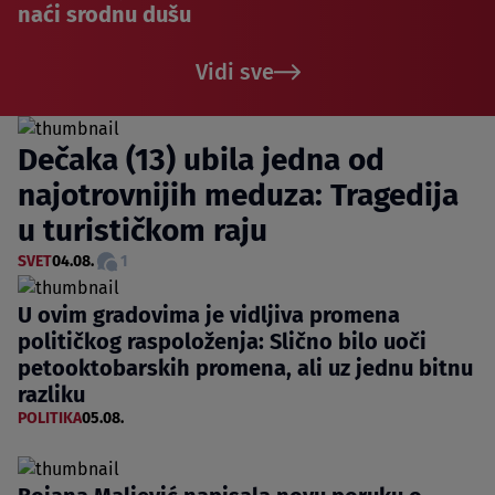
naći srodnu dušu
Vidi sve
Dečaka (13) ubila jedna od
najotrovnijih meduza: Tragedija
u turističkom raju
SVET
04.08.
1
U ovim gradovima je vidljiva promena
političkog raspoloženja: Slično bilo uoči
petooktobarskih promena, ali uz jednu bitnu
razliku
POLITIKA
05.08.