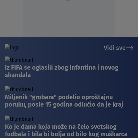
Vidi sve
Iz FIFA se oglasili zbog Infantina i novog
skandala
Miljenik "grobara" podelio oproštajnu
poruku, posle 15 godina odlučio da je kraj
Ko je dama koja može na čelo svetskog
fudbala i bila bi bolja od bilo kog muškarca