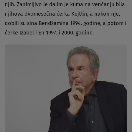
njih. Zanimljivo je da im je kuma na venčanju bila
njihova dvomesečna ćerka Kejtlin, a nakon nje,
dobili su sina Bendžamina 1994. godine, a potom i
ćerke Izabel i En 1997. i 2000. godine.