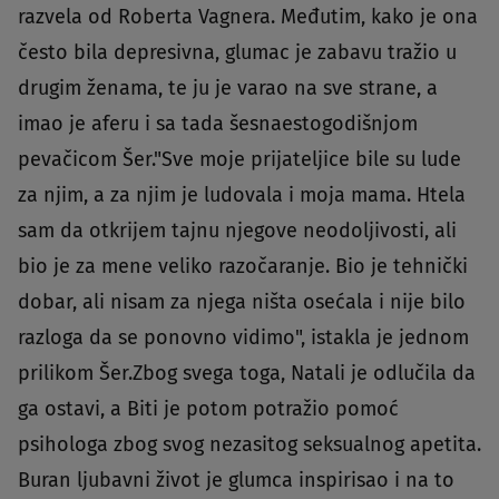
razvela od Roberta Vagnera. Međutim, kako je ona
često bila depresivna, glumac je zabavu tražio u
drugim ženama, te ju je varao na sve strane, a
imao je aferu i sa tada šesnaestogodišnjom
pevačicom Šer."Sve moje prijateljice bile su lude
za njim, a za njim je ludovala i moja mama. Htela
sam da otkrijem tajnu njegove neodoljivosti, ali
bio je za mene veliko razočaranje. Bio je tehnički
dobar, ali nisam za njega ništa osećala i nije bilo
razloga da se ponovno vidimo", istakla je jednom
prilikom Šer.Zbog svega toga, Natali je odlučila da
ga ostavi, a Biti je potom potražio pomoć
psihologa zbog svog nezasitog seksualnog apetita.
Buran ljubavni život je glumca inspirisao i na to