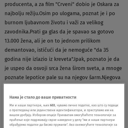
producenta, a za film "Crveni" dobio je Oskara za
najbolju režiju.Osim po ulogama, poznat je i po
burnom ljubavnom životu i važi za velikog
zavodnika.Prati ga glas da je spavao sa gotovo
13.000 žena, ali je on to jednom prilikom
demantovao, ističući da je nemoguće "da 35
godina nije izlazio iz kreveta".Ipak, poznato je da
je uspeo da osvoji srca žena širom sveta, a mnoge
poznate lepotice pale su na njegov šarm.Njegova
sestra, poznata glumica Širli Mekejn, jednom
prilikom je rekla kako se njen brat "pali na sve što
Нама је стало до ваше приватности
se kreće i žensko je".Upravo je Širli i razlog zbog
Ми и наши партнери, њих
603
, чувамо личне податке, као што су подаци
о прегледању или јединствени идентификатори, и приступамо им на
kog je Voren zavoleo glumu. Njihova majka Kejtlin
вашем уређају. Избором опције Прихватам омогућићете технологије за
праћење које подржавају сврхе наведене у делу "ми и наши партнери
Meklejn bila je profesorka drame, a otac Ira Ovens
обрађујемо податке да бисмо пружили". Ако онемогућите технологије за