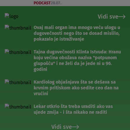
PODCAST
28.07.
Vidi sve
Ovaj mali organ ima mnogo veću ulogu u
dugovečnosti nego što se dosad mislilo,
pokazalo je istraživanje
Tajna dugovečnosti Klinta Istvuda: Hranu
koju većina obožava naziva "potpunom
glupošću" i ne želi da je jede ni u 96.
godini
Kardiolog objašnjava šta se dešava sa
krvnim pritiskom ako sedite ceo dan na
vrućini
Lekar otkrio šta treba uraditi ako vas
ujede zmija - i šta nikako ne raditi
Vidi sve