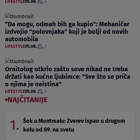
LIFESTYLE
05.08.
4
"Da mogu, odmah bih ga kupio": Mehaničar
izdvojio "polovnjaka" koji je bolji od novih
automobila
LIFESTYLE
05.08.
2
Ornitolog otkrio zašto sove nikad ne treba
držati kao kućne ljubimce: "Sve što se priča
o njima je neistina"
LIFESTYLE
05.08.
2
NAJČITANIJE
1.
Šok u Montrealu: Zverev ispao u drugom
kolu od 69. na svetu