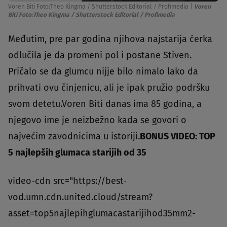
Voren Biti Foto:Theo Kingma / Shutterstock Editorial / Profimedia
|
Voren
Biti Foto:Theo Kingma / Shutterstock Editorial / Profimedia
Međutim, pre par godina njihova najstarija ćerka
odlučila je da promeni pol i postane Stiven.
Pričalo se da glumcu nijje bilo nimalo lako da
prihvati ovu činjenicu, ali je ipak pružio podršku
svom detetu.Voren Biti danas ima 85 godina, a
njegovo ime je neizbežno kada se govori o
najvećim zavodnicima u istoriji.
BONUS VIDEO: TOP
5 najlepših glumaca starijih od 35
video-cdn src="https://best-
vod.umn.cdn.united.cloud/stream?
asset=top5najlepihglumacastarijihod35mm2-