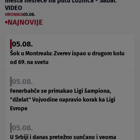
mesta nesreće na putu Loznica - Šabac
VIDEO
HRONIKA
05.08.
NAJNOVIJE
05.08.
Šok u Montrealu: Zverev ispao u drugom kolu
od 69. na svetu
05.08.
Fenerbahče se primakao Ligi šampiona,
"dželat" Vojvodine napravio korak ka Ligi
Evrope
05.08.
U Srbiji i danas pretežno sunčano i veoma