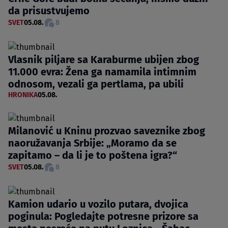
da prisustvujemo
SVET
05.08.
8
Vlasnik piljare sa Karaburme ubijen zbog
11.000 evra: Žena ga namamila intimnim
odnosom, vezali ga pertlama, pa ubili
HRONIKA
05.08.
Milanović u Kninu prozvao saveznike zbog
naoružavanja Srbije: „Moramo da se
zapitamo – da li je to poštena igra?“
SVET
05.08.
8
Kamion udario u vozilo putara, dvojica
poginula: Pogledajte potresne prizore sa