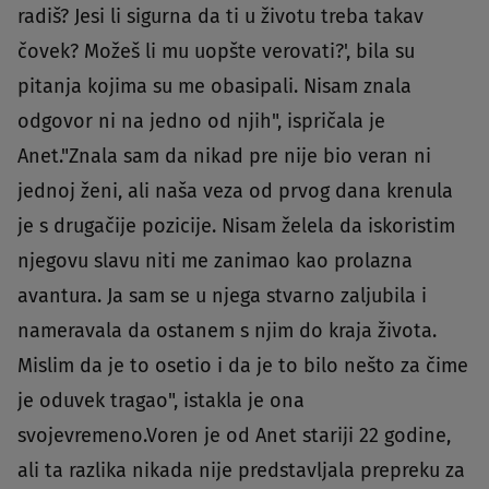
radiš? Jesi li sigurna da ti u životu treba takav
čovek? Možeš li mu uopšte verovati?', bila su
pitanja kojima su me obasipali. Nisam znala
odgovor ni na jedno od njih", ispričala je
Anet."Znala sam da nikad pre nije bio veran ni
jednoj ženi, ali naša veza od prvog dana krenula
je s drugačije pozicije. Nisam želela da iskoristim
njegovu slavu niti me zanimao kao prolazna
avantura. Ja sam se u njega stvarno zaljubila i
nameravala da ostanem s njim do kraja života.
Mislim da je to osetio i da je to bilo nešto za čime
je oduvek tragao", istakla je ona
svojevremeno.Voren je od Anet stariji 22 godine,
ali ta razlika nikada nije predstavljala prepreku za