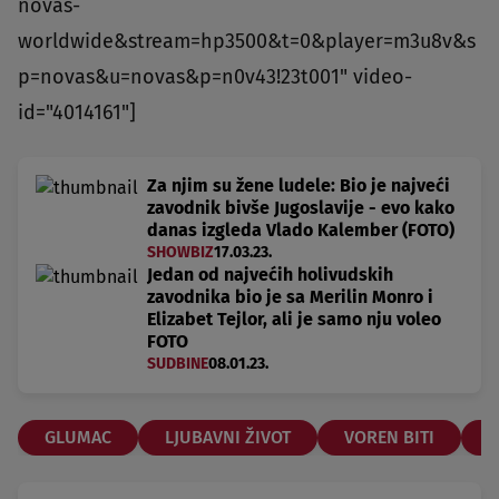
novas-
worldwide&stream=hp3500&t=0&player=m3u8v&s
p=novas&u=novas&p=n0v43!23t001" video-
id="4014161"]
Za njim su žene ludele: Bio je najveći
zavodnik bivše Jugoslavije - evo kako
danas izgleda Vlado Kalember (FOTO)
SHOWBIZ
17.03.23.
Jedan od najvećih holivudskih
zavodnika bio je sa Merilin Monro i
Elizabet Tejlor, ali je samo nju voleo
FOTO
SUDBINE
08.01.23.
GLUMAC
LJUBAVNI ŽIVOT
VOREN BITI
Z