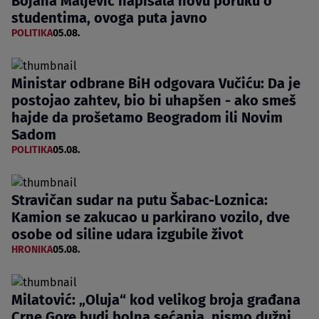
Bojana Maljević napisala novu poruku o
studentima, ovoga puta javno
POLITIKA
05.08.
Ministar odbrane BiH odgovara Vučiću: Da je
postojao zahtev, bio bi uhapšen - ako smeš
hajde da prošetamo Beogradom ili Novim
Sadom
POLITIKA
05.08.
Stravičan sudar na putu Šabac-Loznica:
Kamion se zakucao u parkirano vozilo, dve
osobe od siline udara izgubile život
HRONIKA
05.08.
Milatović: „Oluja“ kod velikog broja građana
Crne Gore budi bolna sećanja, nismo dužni