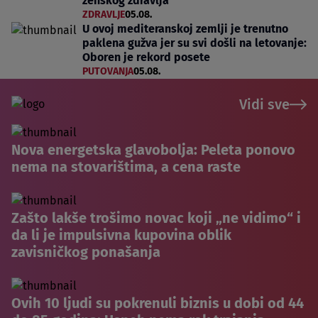
ženskog zdravlja
ZDRAVLJE
05.08.
U ovoj mediteranskoj zemlji je trenutno
paklena gužva jer su svi došli na letovanje:
Oboren je rekord posete
PUTOVANJA
05.08.
Vidi sve
Nova energetska glavobolja: Peleta ponovo
nema na stovarištima, a cena raste
Zašto lakše trošimo novac koji „ne vidimo“ i
da li je impulsivna kupovina oblik
zavisničkog ponašanja
Ovih 10 ljudi su pokrenuli biznis u dobi od 44