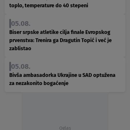
toplo, temperature do 40 stepeni
05.08.
Biser srpske atletike cilja finale Evropskog
prvenstva: Trenira ga Dragutin Topić i već je
zablistao
05.08.
Bivša ambasadorka Ukrajine u SAD optužena
za nezakonito bogaćenje
Oglas