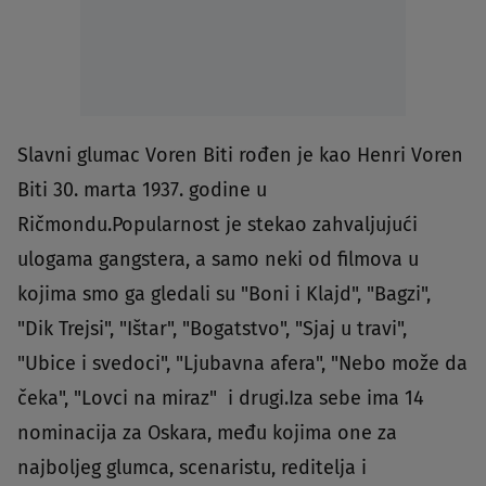
Slavni glumac Voren Biti rođen je kao Henri Voren
Biti 30. marta 1937. godine u
Ričmondu.Popularnost je stekao zahvaljujući
ulogama gangstera, a samo neki od filmova u
kojima smo ga gledali su "Boni i Klajd", "Bagzi",
"Dik Trejsi", "Ištar", "Bogatstvo", "Sjaj u travi",
"Ubice i svedoci", "Ljubavna afera", "Nebo može da
čeka", "Lovci na miraz" i drugi.Iza sebe ima 14
nominacija za Oskara, među kojima one za
najboljeg glumca, scenaristu, reditelja i