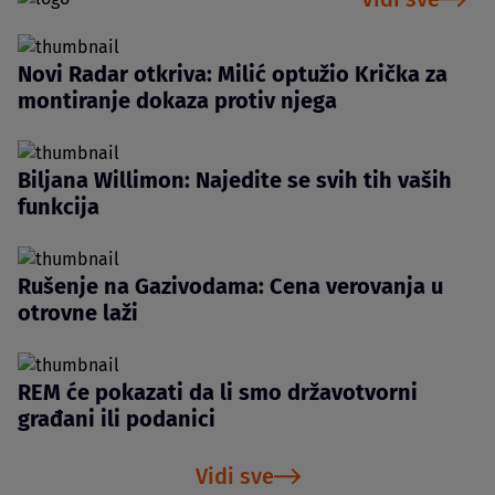
Novi Radar otkriva: Milić optužio Krička za
montiranje dokaza protiv njega
Biljana Willimon: Najedite se svih tih vaših
funkcija
Rušenje na Gazivodama: Cena verovanja u
otrovne laži
REM će pokazati da li smo državotvorni
građani ili podanici
Vidi sve