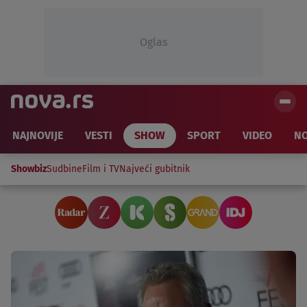
Oglas
NAJNOVIJE
VESTI
SHOW
SPORT
VIDEO
NO
Showbiz
Sudbine
Film i TV
Najveći gubitnik