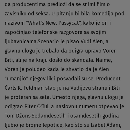
da producentima predloži da se snimi film o
zavisniku od seksa. U pitanju bi bila komedija pod
nazivom "What's New, Pussycat", kako je on i
započinjao telefonske razgovore sa svojim
ljubavnicama.Scenario je pisao Vudi Alen, a
glavnu ulogu je trebalo da odigra upravo Voren
Biti, ali je na kraju došlo do skandala. Naime,
Voren je poludeo kada je shvatio da je Alen
"umanjio" njegov lik i posvađali su se. Producent
Čarls K. Feldman stao je na Vudijevu stranu i Biti
je proteran sa seta. Umesto njega, glavnu ulogu je
odigrao Piter O'Tul, a naslovnu numeru otpevao je
Tom Džons.Sedamdesetih i osamdesetih godina
ljubio je brojne lepotice, kao što su Izabel Ađani,