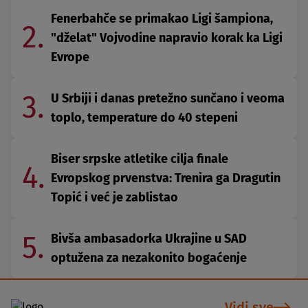
Fenerbahče se primakao Ligi šampiona,
2.
"dželat" Vojvodine napravio korak ka Ligi
Evrope
3.
U Srbiji i danas pretežno sunčano i veoma
toplo, temperature do 40 stepeni
Biser srpske atletike cilja finale
4.
Evropskog prvenstva: Trenira ga Dragutin
Topić i već je zablistao
5.
Bivša ambasadorka Ukrajine u SAD
optužena za nezakonito bogaćenje
Vidi sve