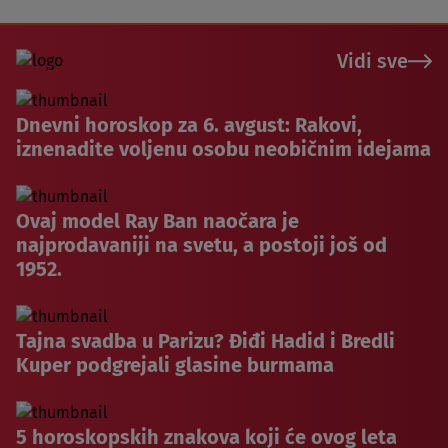
Vidi sve
Dnevni horoskop za 6. avgust: Rakovi,
iznenadite voljenu osobu neobičnim idejama
Ovaj model Ray Ban naočara je
najprodavaniji na svetu, a postoji još od
1952.
Tajna svadba u Parizu? Điđi Hadid i Bredli
Kuper podgrejali glasine burmama
5 horoskopskih znakova koji će ovog leta