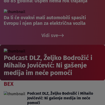
do 85 godina: Uspeh nema rok trajanja
Da li će ovakvi mali automobili spasiti
Evropu i njen plan za električna vozila
Vidi sve
Podcast DLZ, Željko Bodrožić i
Mihailo Jovićević: Ni gašenje
medija im neće pomoći
BEX
Podcast DLZ, Željko Bodrožić i Mihailo
Jovićević: Ni gašenje medija im neće
pomoći