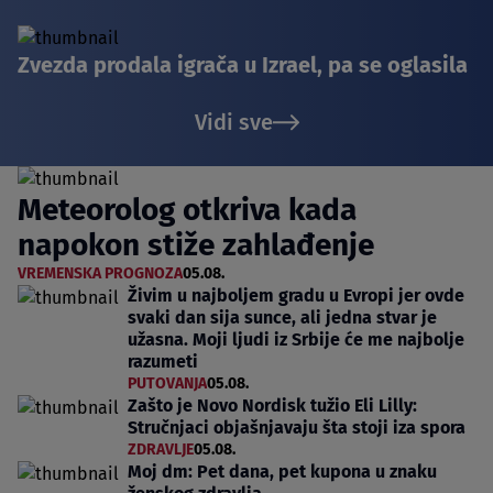
Zvezda prodala igrača u Izrael, pa se oglasila
Vidi sve
Meteorolog otkriva kada
napokon stiže zahlađenje
VREMENSKA PROGNOZA
05.08.
Živim u najboljem gradu u Evropi jer ovde
svaki dan sija sunce, ali jedna stvar je
užasna. Moji ljudi iz Srbije će me najbolje
razumeti
PUTOVANJA
05.08.
Zašto je Novo Nordisk tužio Eli Lilly:
Stručnjaci objašnjavaju šta stoji iza spora
ZDRAVLJE
05.08.
Moj dm: Pet dana, pet kupona u znaku