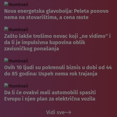
Nova energetska glavobolja: Peleta ponovo
nema na stovarištima, a cena raste
Zašto lakše trošimo novac koji „ne vidimo“ i
da li je impulsivna kupovina oblik
zavisničkog ponašanja
Ovih 10 ljudi su pokrenuli biznis u dobi od 44
do 85 godina: Uspeh nema rok trajanja
Da li će ovakvi mali automobili spasiti
Evropu i njen plan za električna vozila
Vidi sve