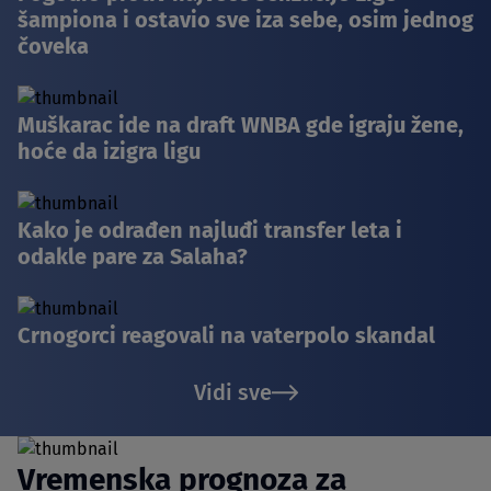
šampiona i ostavio sve iza sebe, osim jednog
čoveka
Muškarac ide na draft WNBA gde igraju žene,
hoće da izigra ligu
Kako je odrađen najluđi transfer leta i
odakle pare za Salaha?
Crnogorci reagovali na vaterpolo skandal
Vidi sve
Vremenska prognoza za