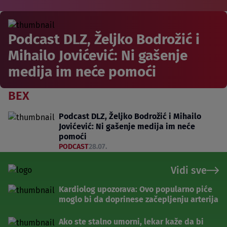
Podcast DLZ, Željko Bodrožić i
Mihailo Jovićević: Ni gašenje
medija im neće pomoći
BEX
Podcast DLZ, Željko Bodrožić i Mihailo
Jovićević: Ni gašenje medija im neće
pomoći
PODCAST
28.07.
Vidi sve
Kardiolog upozorava: Ovo popularno piće
moglo bi da doprinese začepljenju arterija
Ako ste stalno umorni, lekar kaže da bi