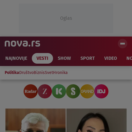
Oglas
NAJNOVIJE
VESTI
SHOW
SPORT
VIDEO
NO
Politika
Društvo
Biznis
Svet
Hronika