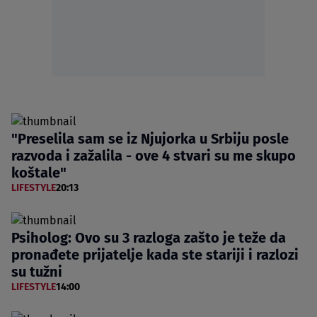
"Preselila sam se iz Njujorka u Srbiju posle
razvoda i zažalila - ove 4 stvari su me skupo
koštale"
LIFESTYLE
20:13
Psiholog: Ovo su 3 razloga zašto je teže da
pronađete prijatelje kada ste stariji i razlozi
su tužni
LIFESTYLE
14:00