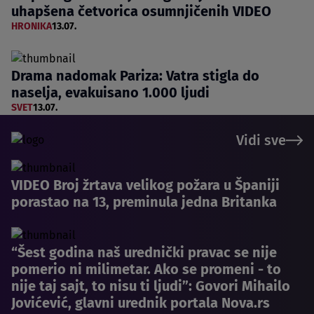
uhapšena četvorica osumnjičenih VIDEO
HRONIKA
13.07.
Drama nadomak Pariza: Vatra stigla do
naselja, evakuisano 1.000 ljudi
SVET
13.07.
Vidi sve
VIDEO Broj žrtava velikog požara u Španiji
porastao na 13, preminula jedna Britanka
“Šest godina naš urednički pravac se nije
pomerio ni milimetar. Ako se promeni - to
nije taj sajt, to nisu ti ljudi”: Govori Mihailo
Jovićević, glavni urednik portala Nova.rs