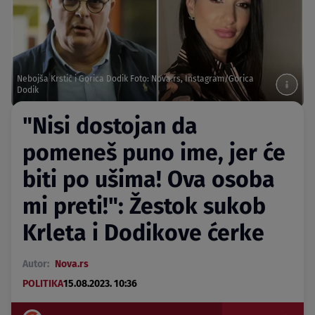
Nebojša Krstić i Gorica Dodik Foto: Nova.rs, Instagram/Gorica
Dodik
"Nisi dostojan da
pomeneš puno ime, jer će
biti po ušima! Ova osoba
mi preti!": Žestok sukob
Krleta i Dodikove ćerke
Autor:
Nova.rs
POLITIKA
15.08.2023. 10:36