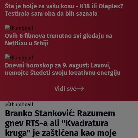
Šta je bolje za vašu kosu - K18 ili Olaplex?
Testirala sam oba da bih saznala
Ovih 6 filmova trenutno svi gledaju na
Netflixu u Srbiji
Dnevni horoskop za 9. avgust: Lavovi,
nemojte štedeti svoju kreativnu energiju
Vidi sve
Branko Stanković: Razumem
gnev RTS-a ali "Kvadratura
kruga" je zaštićena kao moje