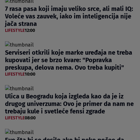
7 rasa pasa koji imaju veliko srce, ali mali IQ:
Voleće vas zauvek, iako im inteligencija nije
jača strana
LIFESTYLE
12:00
Serviseri otkrili koje marke uređaja ne treba
kupovati jer se brzo kvare: "Popravka
preskupa, delova nema. Ovo treba kupiti"
LIFESTYLE
10:00
Ulica u Beogradu koja izgleda kao da je iz
drugog univerzuma: Ovo je primer da nam ne
trebaju kule i svetleće fensi zgrade
LIFESTYLE
08:00
Evo šta bi se desilo ako bi neko počeo da