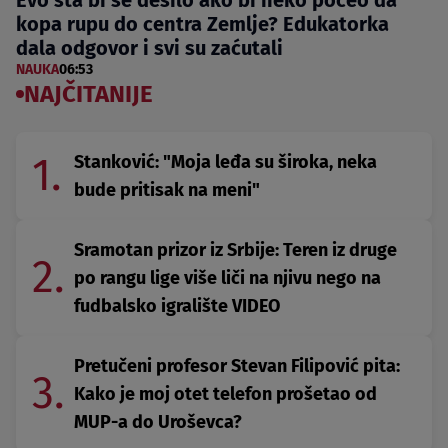
kopa rupu do centra Zemlje? Edukatorka
dala odgovor i svi su zaćutali
NAUKA
06:53
NAJČITANIJE
1.
Stanković: "Moja leđa su široka, neka
bude pritisak na meni"
Sramotan prizor iz Srbije: Teren iz druge
2.
po rangu lige više liči na njivu nego na
fudbalsko igralište VIDEO
Pretučeni profesor Stevan Filipović pita:
3.
Kako je moj otet telefon prošetao od
MUP-a do Uroševca?