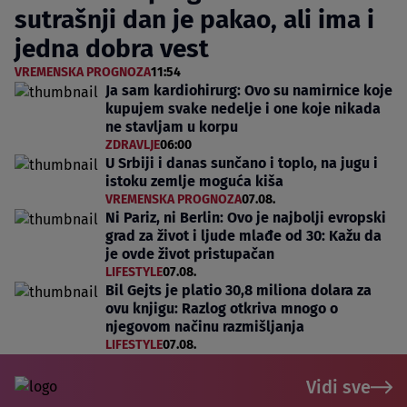
sutrašnji dan je pakao, ali ima i
jedna dobra vest
VREMENSKA PROGNOZA
11:54
Ja sam kardiohirurg: Ovo su namirnice koje
kupujem svake nedelje i one koje nikada
ne stavljam u korpu
ZDRAVLJE
06:00
U Srbiji i danas sunčano i toplo, na jugu i
istoku zemlje moguća kiša
VREMENSKA PROGNOZA
07.08.
Ni Pariz, ni Berlin: Ovo je najbolji evropski
grad za život i ljude mlađe od 30: Kažu da
je ovde život pristupačan
LIFESTYLE
07.08.
Bil Gejts je platio 30,8 miliona dolara za
ovu knjigu: Razlog otkriva mnogo o
njegovom načinu razmišljanja
LIFESTYLE
07.08.
Vidi sve