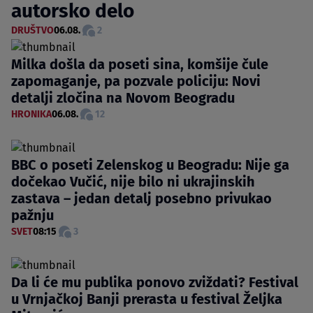
autorsko delo
DRUŠTVO
06.08.
2
Milka došla da poseti sina, komšije čule
zapomaganje, pa pozvale policiju: Novi
detalji zločina na Novom Beogradu
HRONIKA
06.08.
12
BBC o poseti Zelenskog u Beogradu: Nije ga
dočekao Vučić, nije bilo ni ukrajinskih
zastava – jedan detalj posebno privukao
pažnju
SVET
08:15
3
Da li će mu publika ponovo zviždati? Festival
u Vrnjačkoj Banji prerasta u festival Željka