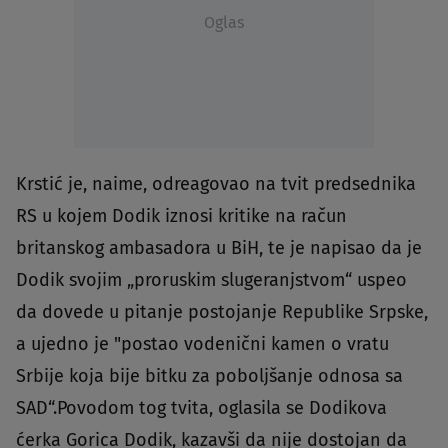
Oglas
Krstić je, naime, odreagovao na tvit predsednika
RS u kojem Dodik iznosi kritike na račun
britanskog ambasadora u BiH, te je napisao da je
Dodik svojim „proruskim slugeranjstvom“ uspeo
da dovede u pitanje postojanje Republike Srpske,
a ujedno je "postao vodenični kamen o vratu
Srbije koja bije bitku za poboljšanje odnosa sa
SAD“.Povodom tog tvita, oglasila se Dodikova
ćerka Gorica Dodik, kazavši da nije dostojan da