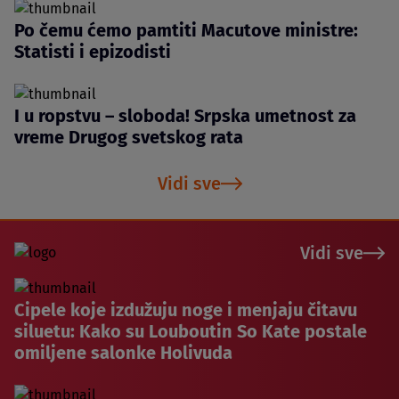
Po čemu ćemo pamtiti Macutove ministre:
Statisti i epizodisti
I u ropstvu – sloboda! Srpska umetnost za
vreme Drugog svetskog rata
Vidi sve
Vidi sve
Cipele koje izdužuju noge i menjaju čitavu
siluetu: Kako su Louboutin So Kate postale
omiljene salonke Holivuda