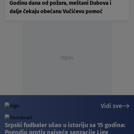
Godinu dana od požara, meštani Dubova i
dalje čekaju obećanu Vučićevu pomoć
Oglas
Vidi sve
Srpski fudbaler ušao u istoriju sa 15 godina:
Pogodio protiv najveće senzacije Lige