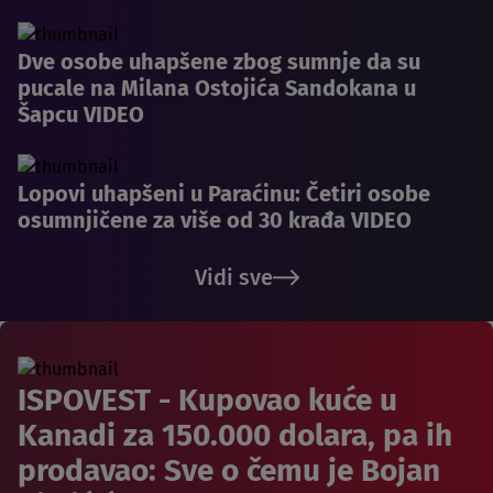
Dve osobe uhapšene zbog sumnje da su
pucale na Milana Ostojića Sandokana u
Šapcu VIDEO
Lopovi uhapšeni u Paraćinu: Četiri osobe
osumnjičene za više od 30 krađa VIDEO
Vidi sve
ISPOVEST - Kupovao kuće u
Kanadi za 150.000 dolara, pa ih
prodavao: Sve o čemu je Bojan