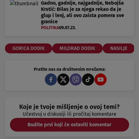
Gadno, gadnije, najgadnije, Nebojša
Krstić: Đilas je za njega rekao da je
glup i lenj, ali ovo zaista pomera sve
granice
POLITIKA
09.07.23.
GORICA DODIK
MILORAD DODIK
NASILJE
Pratite nas na društvenim mrežama:
Koje je tvoje mišljenje o ovoj temi?
Učestvuj u diskusiji ili pročitaj komentare
Budite prvi koji će ostaviti komentar