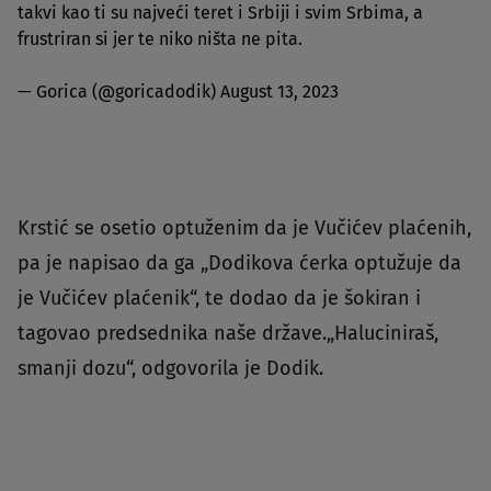
takvi kao ti su najveći teret i Srbiji i svim Srbima, a
frustriran si jer te niko ništa ne pita.
— Gorica (@goricadodik)
August 13, 2023
Krstić se osetio optuženim da je Vučićev plaćenih,
pa je napisao da ga „Dodikova ćerka optužuje da
je Vučićev plaćenik“, te dodao da je šokiran i
tagovao predsednika naše države.„Haluciniraš,
smanji dozu“, odgovorila je Dodik.