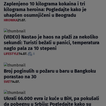
Zaplenjeno 10 kilograma kokaina i tri
kilograma heroina: Pogledajte kako je
uhapšen osumnjičeni u Beogradu
HRONIKA
21.07.
(VIDEO) Nastao je haos na plaži za nekoliko
sekundi: Turisti bežali u panici, temperatura
naglo pala za 10 stepeni
LIFESTYLE
14.07.
8
Broj poginulih u požaru u baru u Bangkoku
porastao na 30
SVET
14.07.
Ukrali 66.000 evra iz kuće u BiH, pa pokušali
da pobegnu u Srbiju: Pogledajte kako su