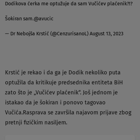
Dodikova ćerka me optužuje da sam Vučićev plaćenik?!?
Šokiran sam.
@avucic
— Dr Nebojša Krstić (@CenzurisanoL)
August 13, 2023
Krstić je rekao i da ga je Dodik nekoliko puta
optužila da kritikuje predsednika entiteta BiH
zato što je „Vučićev plaćenik“. Još jednom je
istakao da je šokiran i ponovo tagovao
Vučića.Rasprava se završila najavom prijave zbog
pretnji fizičkim nasiljem.