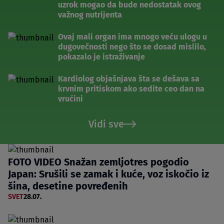
uzrok mogao da bude nedostatak ovog
važnog nutrijenta
Ovaj mali organ ima mnogo veću ulogu u
dugovečnosti nego što se dosad mislilo,
pokazalo je istraživanje
Kardiolog objašnjava šta se dešava sa
krvnim pritiskom ako sedite ceo dan na
vrućini
Vidi sve
FOTO VIDEO Snažan zemljotres pogodio
Japan: Srušili se zamak i kuće, voz iskočio iz
šina, desetine povređenih
SVET
28.07.