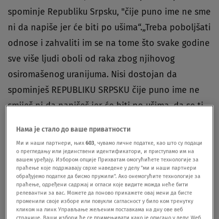
spominje Republiku Srpsku, "čije puno ime ne sme
ni da napiše jer će biti po ušima“.„Treba poboljšati
odnose i zahvaliti im se na tome što svake godine
sve više ljudi oboli od raka zbog njihovog
osiromašenog uranijuma. Nisi dostojan da
spominješ REPUBLIKU SRPSKU čije puno ime ne
smiješ ni da napišeš jer će biti po ušima, da se ti
pitaš ne bi bilo ni nas ni Kosova“, napisala je.
Нама је стало до ваше приватности
Ми и наши партнери, њих
603
, чувамо личне податке, као што су подаци
о прегледању или јединствени идентификатори, и приступамо им на
вашем уређају. Избором опције Прихватам омогућићете технологије за
праћење које подржавају сврхе наведене у делу "ми и наши партнери
обрађујемо податке да бисмо пружили". Ако онемогућите технологије за
Treba poboljšati odnose i zahvaliti im se na tome što
праћење, одређени садржај и огласи које видите можда неће бити
svake godine sve više ljudi oboli od raka zbog njihovog
релевантни за вас. Можете да поново прикажете овај мени да бисте
променили своје изборе или повукли сагласност у било ком тренутку
osiromašenog uranijuma. Nisi dostojan da spominješ
кликом на линк Управљање жељеним поставкама на дну ове веб
REPUBLIKU SRPSKU čije puno ime ne smiješ ni da
странице. Ваши избори ће се примењивати како је описано у делу: Wеб