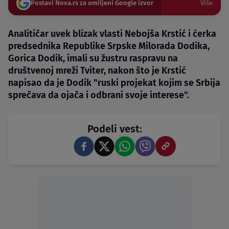
Postavi Nova.rs za omiljeni Google izvor
Više
Analitičar uvek blizak vlasti Nebojša Krstić i ćerka
predsednika Republike Srpske Milorada Dodika,
Gorica Dodik, imali su žustru raspravu na
društvenoj mreži Tviter, nakon što je Krstić
napisao da je Dodik "ruski projekat kojim se Srbija
sprečava da ojača i odbrani svoje interese".
Podeli vest: