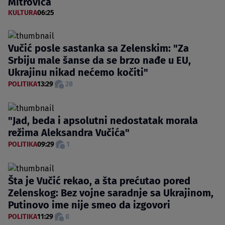
Mitrovića
KULTURA
06:25
Vučić posle sastanka sa Zelenskim: "Za
Srbiju male šanse da se brzo nađe u EU,
Ukrajinu nikad nećemo kočiti"
POLITIKA
13:29
28
"Jad, beda i apsolutni nedostatak morala
režima Aleksandra Vučića"
POLITIKA
09:29
1
Šta je Vučić rekao, a šta prećutao pored
Zelenskog: Bez vojne saradnje sa Ukrajinom,
Putinovo ime nije smeo da izgovori
POLITIKA
11:29
8