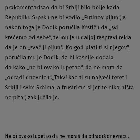
prokomentarisao da bi Srbiji bilo bolje kada
Republiku Srpsku ne bi vodio „Putinov pijun“, a
nakon toga je Dodik poručila Krstiću da „svi
krećemo od sebe“, te mu je u daljoj raspravi rekla
da je on „svačiji pijun“.„Ko god plati ti si njegov“,
poručila mu je Dodik, da bi kasnije dodala
da kako „ne bi ovako lupetao“, da ne mora da
„odradi dnevnicu“.„
Takvi kao ti su najveći teret i
Srbiji i svim Srbima, a frustriran si jer te niko ništa
ne pita“, zaključila je.
Ne bi ovako lupetao da ne moraš da odradiš dnevnicu,