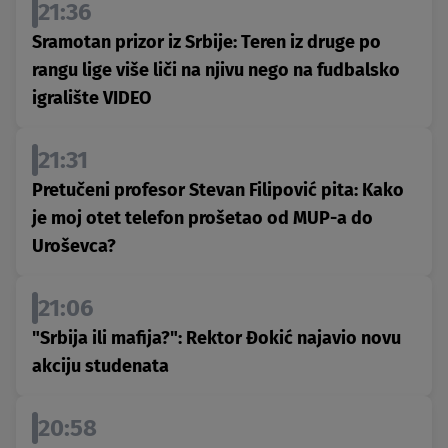
21:36
Sramotan prizor iz Srbije: Teren iz druge po
rangu lige više liči na njivu nego na fudbalsko
igralište VIDEO
21:31
Pretučeni profesor Stevan Filipović pita: Kako
je moj otet telefon prošetao od MUP-a do
Uroševca?
21:06
"Srbija ili mafija?": Rektor Đokić najavio novu
akciju studenata
20:58