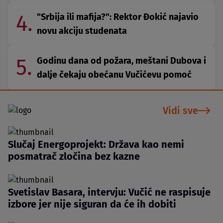
4.
"Srbija ili mafija?": Rektor Đokić najavio
novu akciju studenata
5.
Godinu dana od požara, meštani Dubova i
dalje čekaju obećanu Vučićevu pomoć
Vidi sve
Slučaj Energoprojekt: Država kao nemi
posmatrač zločina bez kazne
Svetislav Basara, intervju: Vučić ne raspisuje
izbore jer nije siguran da će ih dobiti