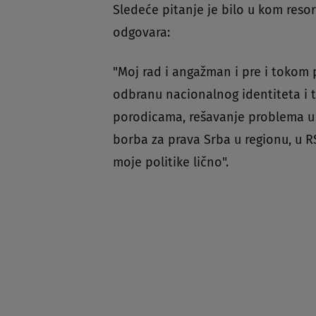
Sledeće pitanje je bilo u kom res
odgovara:
"Moj rad i angažman i pre i tokom 
odbranu nacionalnog identiteta i t
porodicama, rešavanje problema u p
borba za prava Srba u regionu, u RS,
moje politike lično".