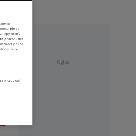
ствени
хнологије за
мо пружили".
ити релевантни
ласност у било
збори ће се
Oglas
е и садржај,
še