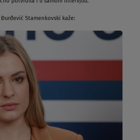
čno potvrdila i u samom intervjuu.
u, Đurđević Stamenkovski kaže: