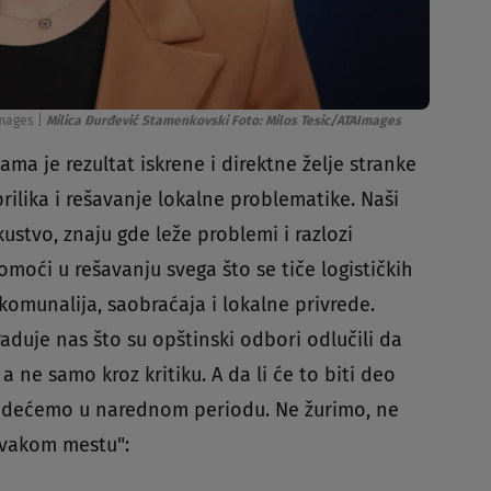
Images
|
Milica Đurđević Stamenkovski Foto: Milos Tesic/ATAImages
ma je rezultat iskrene i direktne želje stranke
prilika i rešavanje lokalne problematike. Naši
ustvo, znaju gde leže problemi i razlozi
moći u rešavanju svega što se tiče logističkih
komunalija, saobraćaja i lokalne privrede.
raduje nas što su opštinski odbori odlučili da
a ne samo kroz kritiku. A da li će to biti deo
videćemo u narednom periodu. Ne žurimo, ne
 svakom mestu":