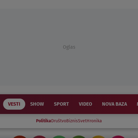
Oglas
VESTI
SHOW
SPORT
VIDEO
NOVA BAZA
Politika
Društvo
Biznis
Svet
Hronika