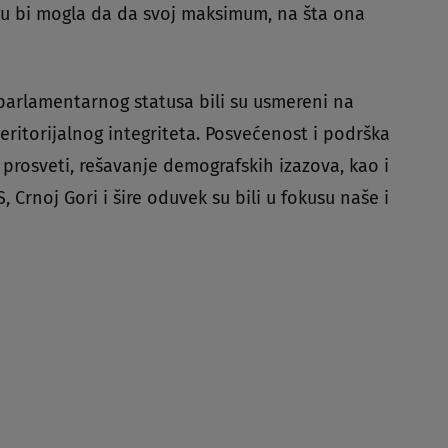
oru bi mogla da da svoj maksimum, na šta ona
parlamentarnog statusa bili su usmereni na
eritorijalnog integriteta. Posvećenost i podrška
rosveti, rešavanje demografskih izazova, kao i
 Crnoj Gori i šire oduvek su bili u fokusu naše i