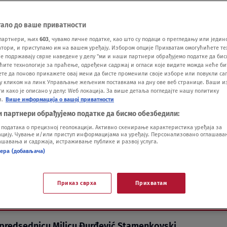
тало до ваше приватности
партнери, њих
603
, чувамо личне податке, као што су подаци о прегледању или једин
ори, и приступамо им на вашем уређају. Избором опције Прихватам омогућићете те
е подржавају сврхе наведене у делу "ми и наши партнери обрађујемо податке да бис
amenkovski dolazi na
ћите технологије за праћење, одређени садржај и огласи које видите можда неће б
ете да поново прикажете овај мени да бисте променили своје изборе или повукли саг
у кликом на линк Управљање жељеним поставкама на дну ове веб странице. Ваши и
 Zavetnici sami otkrivaju
 како је описано у делу: Wеб локација. За више детаља погледајте нашу политику
и.
Више информација о вашој приватности
и партнери обрађујемо податке да бисмо обезбедили:
u sa SNS
одатака о прецизној геолокацији. Активно скенирање карактеристика уређаја за
ију. Чување и/или приступ информацијама на уређају. Персонализовано оглашавањ
шавања и садржаја, истраживање публике и развој услуга.
нера (добављача)
Приказ сврха
Прихватам
Vi
u predsednicu Milicu Đurđević Stamenkovski