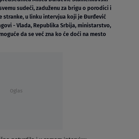
 svemu sudeći, zaduženu za brigu o porodici i
 stranke, u linku intervjua koji je Đurđević
govi - Vlada, Republika Srbija, ministarstvo,
o moguće da se već zna ko će doći na mesto
Oglas