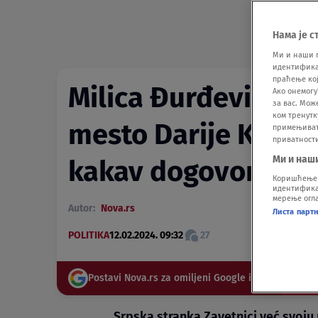
Нама је с
Ми и наши 
идентификат
праћење кој
Milica Đurđević St
Ако онемогу
за вас. Мож
ком тренутк
mesto Darije Kisić?
примењивати
приватност
Ми и наш
kakav dogovor imaj
Коришћење п
идентификац
мерење огла
Autor:
Nova.rs
Листа парт
POLITIKA
12.02.2024. 09:32
27
Postavi Nova.rs za omiljeni Google izvor
Srpska stranka Zavetnici već svoj