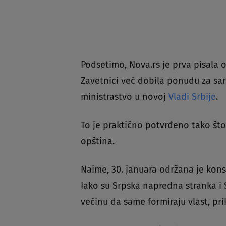
Podsetimo, Nova.rs je prva pisala 
Zavetnici već dobila ponudu za s
ministrastvo u novoj
Vladi Srbije
.
To je praktično potvrđeno tako što 
opština.
Naime, 30. januara održana je kons
Iako su Srpska napredna stranka i 
većinu da same formiraju vlast, prik