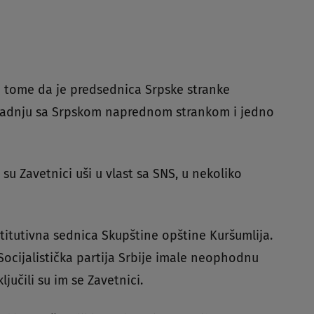
o tome da je predsednica Srpske stranke
aradnju sa Srpskom naprednom strankom i jedno
su Zavetnici uši u vlast sa SNS, u nekoliko
titutivna sednica Skupštine opštine Kuršumlija.
Socijalistička partija Srbije imale neophodnu
ljučili su im se Zavetnici.