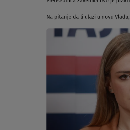
Predsednica Zavenika ovo je prakti
Na pitanje da li ulazi u novu Vlad