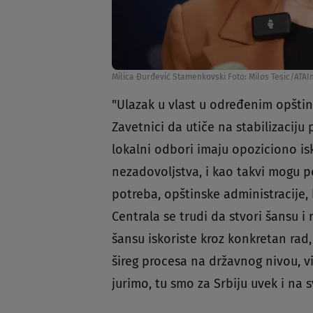
Milica Đurđević Stamenkovski Foto: Milos Tesic/ATA
"Ulazak u vlast u određenim opština
Zavetnici da utiče na stabilizaciju 
lokalni odbori imaju opoziciono isk
nezadovoljstva, i kao takvi mogu po
potreba, opštinske administracije, 
Centrala se trudi da stvori šansu i 
šansu iskoriste kroz konkretan rad, 
šireg procesa na državnog nivou, 
jurimo, tu smo za Srbiju uvek i na