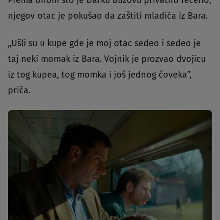
njegov otac je pokušao da zaštiti mladića iz Bara.
„Ušli su u kupe gde je moj otac sedeo i sedeo je
taj neki momak iz Bara. Vojnik je prozvao dvojicu
iz tog kupea, tog momka i još jednog čoveka”,
priča.