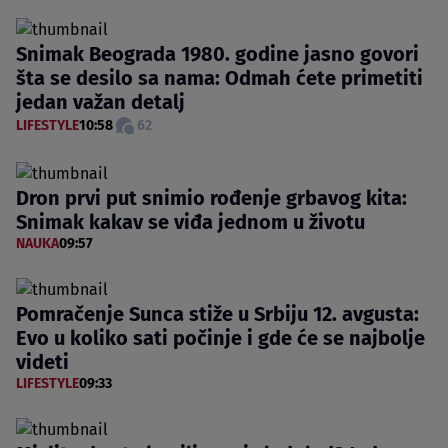
Snimak Beograda 1980. godine jasno govori
šta se desilo sa nama: Odmah ćete primetiti
jedan važan detalj
LIFESTYLE
10:58
62
Dron prvi put snimio rođenje grbavog kita:
Snimak kakav se viđa jednom u životu
NAUKA
09:57
Pomračenje Sunca stiže u Srbiju 12. avgusta:
Evo u koliko sati počinje i gde će se najbolje
videti
LIFESTYLE
09:33