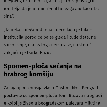
njegovog oca herojski, ali da je to zapravo „čin
roditelja da je u tom trenutku reagovao kao otac
sina”.
„Ta neka sprega roditelja i dece koja je bila –
institucija porodice pa se gleda i tuđe dete, ne
samo svoje, danas toga nema više, na štetu”,
zaključio je Darko Buzov.
Spomen-ploča sećanja na
hrabrog komšiju
Zalaganjem komšija vlasti Opštine Novi Beograd
postavile su spomen-ploču Tomi Buzovu na zgradi
u kojoj je živeo u beogradskom Bulevaru Milutina