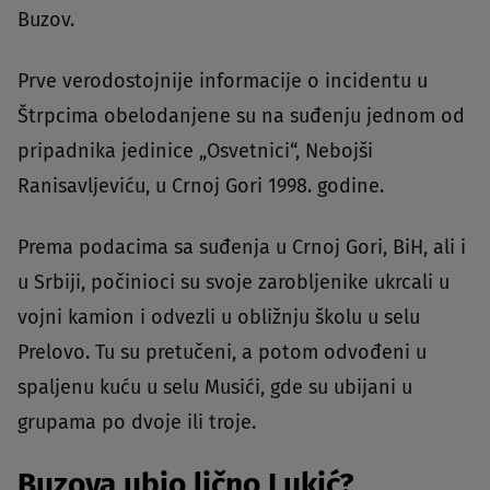
Buzov.
Prve verodostojnije informacije o incidentu u
Štrpcima obelodanjene su na suđenju jednom od
pripadnika jedinice „Osvetnici“, Nebojši
Ranisavljeviću, u Crnoj Gori 1998. godine.
Prema podacima sa suđenja u Crnoj Gori, BiH, ali i
u Srbiji, počinioci su svoje zarobljenike ukrcali u
vojni kamion i odvezli u obližnju školu u selu
Prelovo. Tu su pretučeni, a potom odvođeni u
spaljenu kuću u selu Musići, gde su ubijani u
grupama po dvoje ili troje.
Buzova ubio lično Lukić?