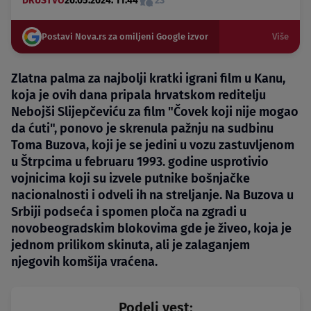
DRUŠTVO
26.05.2024. 11:44
23
Postavi Nova.rs za omiljeni Google izvor
Više
Zlatna palma za najbolji kratki igrani film u Kanu,
koja je ovih dana pripala hrvatskom reditelju
Nebojši Slijepčeviću za film "Čovek koji nije mogao
da ćuti", ponovo je skrenula pažnju na sudbinu
Toma Buzova, koji je se jedini u vozu zastuvljenom
u Štrpcima u februaru 1993. godine usprotivio
vojnicima koji su izvele putnike bošnjačke
nacionalnosti i odveli ih na streljanje. Na Buzova u
Srbiji podseća i spomen ploča na zgradi u
novobeogradskim blokovima gde je živeo, koja je
jednom prilikom skinuta, ali je zalaganjem
njegovih komšija vraćena.
Podeli vest: