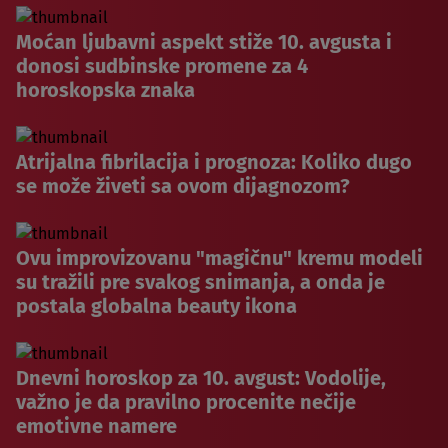
Moćan ljubavni aspekt stiže 10. avgusta i
donosi sudbinske promene za 4
horoskopska znaka
Atrijalna fibrilacija i prognoza: Koliko dugo
se može živeti sa ovom dijagnozom?
Ovu improvizovanu "magičnu" kremu modeli
su tražili pre svakog snimanja, a onda je
postala globalna beauty ikona
Dnevni horoskop za 10. avgust: Vodolije,
važno je da pravilno procenite nečije
emotivne namere