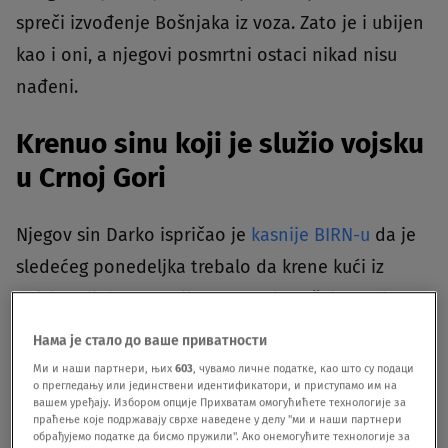
spreči izvođenje Bošnjaka iz voza. Zato je i ubijen
kao i oni, a njegovi posmrtni ostaci nikad nisu
nađeni.
Krenuo sinu koji je služio vojsku
u Crnoj Gori
Njegov sin Darko ispričao je
kasnije BIRN-u
da je
sledećeg ponedeljka trebalo da krene kući iz
vojske, ali da otac nije mogao da sačeka ta dva
dana, već da je ipak odlučio da dođe u subotu da
Нама је стало до ваше приватности
ga poseti.
Ми и наши партнери, њих
603
, чувамо личне податке, као што су подаци
о прегледању или јединствени идентификатори, и приступамо им на
вашем уређају. Избором опције Прихватам омогућићете технологије за
"Rekao je da će doći tamo, da bude malo sa
праћење које подржавају сврхе наведене у делу "ми и наши партнери
обрађујемо податке да бисмо пружили". Ако онемогућите технологије за