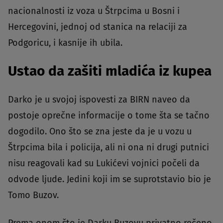
nacionalnosti iz voza u Štrpcima u Bosni i
Hercegovini, jednoj od stanica na relaciji za
Podgoricu, i kasnije ih ubila.
Ustao da zašiti mladića iz kupea
Darko je u svojoj ispovesti za BIRN naveo da
postoje oprečne informacije o tome šta se tačno
dogodilo. Ono što se zna jeste da je u vozu u
Štrpcima bila i policija, ali ni ona ni drugi putnici
nisu reagovali kad su Lukićevi vojnici počeli da
odvode ljude. Jedini koji im se suprotstavio bio je
Tomo Buzov.
Prema onom što je Darku Buzovu privatno rečeno,