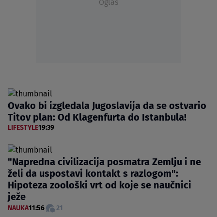
Oglas
Ovako bi izgledala Jugoslavija da se ostvario
Titov plan: Od Klagenfurta do Istanbula!
LIFESTYLE
19:39
"Napredna civilizacija posmatra Zemlju i ne
želi da uspostavi kontakt s razlogom":
Hipoteza zoološki vrt od koje se naučnici
ježe
NAUKA
11:56
21