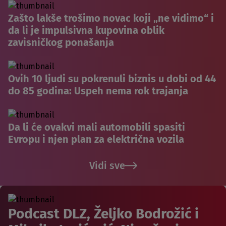
Zašto lakše trošimo novac koji „ne vidimo“ i
da li je impulsivna kupovina oblik
zavisničkog ponašanja
Ovih 10 ljudi su pokrenuli biznis u dobi od 44
do 85 godina: Uspeh nema rok trajanja
Da li će ovakvi mali automobili spasiti
Evropu i njen plan za električna vozila
Vidi sve
Podcast DLZ, Željko Bodrožić i