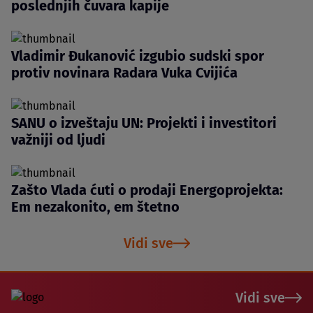
poslednjih čuvara kapije
Vladimir Đukanović izgubio sudski spor
protiv novinara Radara Vuka Cvijića
SANU o izveštaju UN: Projekti i investitori
važniji od ljudi
Zašto Vlada ćuti o prodaji Energoprojekta:
Em nezakonito, em štetno
Vidi sve
Vidi sve