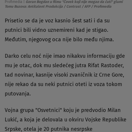
Profimedia
|
Goran Bogdan u filmu "Čovek koji nije mogao da ćuti" glumi
Tomu Buzova: Antitalent Produkcija / Contrast / AFP / Profimedia
Prisetio se da je voz kasnio šest sati i da su
putnici bili vidno uznemireni kad je stigao.
Međutim, njegovog oca nije bilo među njima.
Darko celu noć nije imao nikakvu informaciju gde
mu je otac, dok mu sledećeg jutra Rifat Rastoder,
tad novinar, kasnije visoki zvaničnik iz Crne Gore,
nije rekao da su neki putnici oteti iz voza tokom
putovanja.
Vojna grupa "Osvetnici" koju je predvodio Milan
Lukić, a koja je delovala u okviru Vojske Republike
Srpske, otela je 20 putnika nesrpske