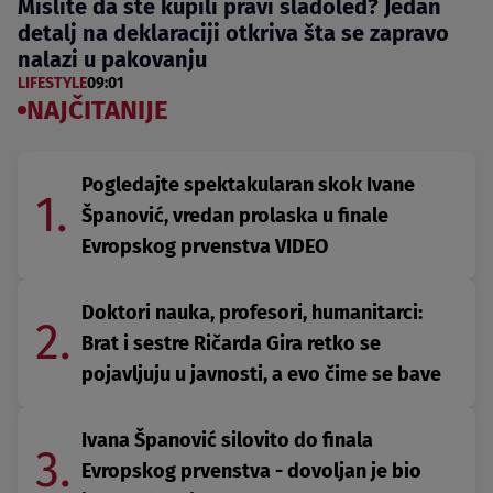
Mislite da ste kupili pravi sladoled? Jedan
detalj na deklaraciji otkriva šta se zapravo
nalazi u pakovanju
LIFESTYLE
09:01
NAJČITANIJE
Pogledajte spektakularan skok Ivane
1.
Španović, vredan prolaska u finale
Evropskog prvenstva VIDEO
Doktori nauka, profesori, humanitarci:
2.
Brat i sestre Ričarda Gira retko se
pojavljuju u javnosti, a evo čime se bave
Ivana Španović silovito do finala
3.
Evropskog prvenstva - dovoljan je bio