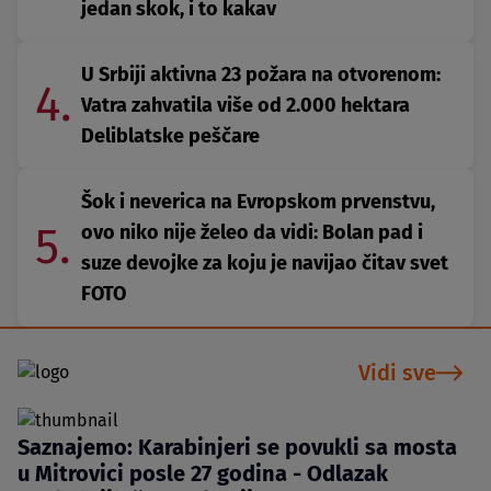
jedan skok, i to kakav
U Srbiji aktivna 23 požara na otvorenom:
4.
Vatra zahvatila više od 2.000 hektara
Deliblatske peščare
Šok i neverica na Evropskom prvenstvu,
5.
ovo niko nije želeo da vidi: Bolan pad i
suze devojke za koju je navijao čitav svet
FOTO
Vidi sve
Saznajemo: Karabinjeri se povukli sa mosta
u Mitrovici posle 27 godina - Odlazak