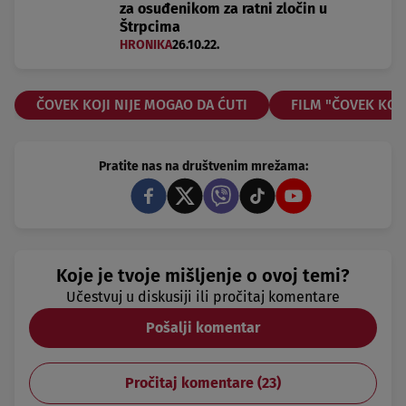
za osuđenikom za ratni zločin u
Štrpcima
HRONIKA
26.10.22.
ČOVEK KOJI NIJE MOGAO DA ĆUTI
FILM "ČOVEK KOJI
Pratite nas na društvenim mrežama:
Koje je tvoje mišljenje o ovoj temi?
Učestvuj u diskusiji ili pročitaj komentare
Pošalji komentar
Pročitaj komentare (
23
)