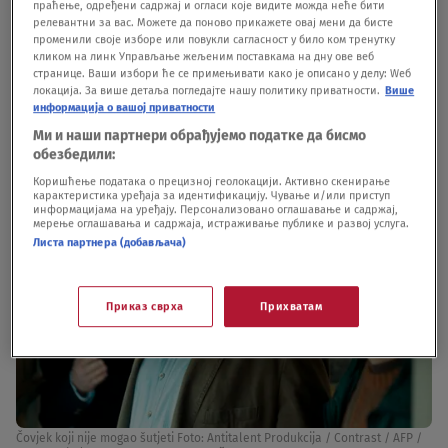
mnom, da nešto porazgovaramo kao muškarci, da
праћење, одређени садржај и огласи које видите можда неће бити
релевантни за вас. Можете да поново прикажете овај мени да бисте
se dogovorimo. Kasnije mi je majka rekla da su
променили своје изборе или повукли сагласност у било ком тренутку
кликом на линк Управљање жељеним поставкама на дну ове веб
imali plan da se presele u Grocku, ja da ostanem
странице. Ваши избори ће се примењивати како је описано у делу: Wеб
локација. За више детаља погледајте нашу политику приватности.
Више
na Novom Beogradu", naveo je Darko.
информација о вашој приватности
Ми и наши партнери обрађујемо податке да бисмо
обезбедили:
Коришћење података о прецизној геолокацији. Активно скенирање
карактеристика уређаја за идентификацију. Чување и/или приступ
информацијама на уређају. Персонализовано оглашавање и садржај,
мерење оглашавања и садржаја, истраживање публике и развој услуга.
Листа партнера (добављача)
Приказ сврха
Прихватам
Čovjek koji nije mogao šutjeti Foto: Antitalent Produkcija / Contrast / AFP /