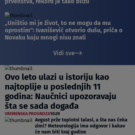
prvenstva, rekord je tako blizu
„Uništio mi je život, to ne mogu da mu
oprostim“: Ivanišević otvorio dušu, priča o
Novaku koju mnogi nisu znali
Vidi sve
Ovo leto ulazi u istoriju kao
najtoplije u poslednjih 11
godina: Naučnici upozoravaju
šta se sada događa
VREMENSKA PROGNOZA
10:29
Avgust prže toplotni talasi, a šta nas čeka
zimi? Meteorologija ima odgovor i kakav
će nam biti kraj godine