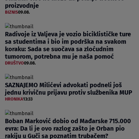
proizvodnje
BIZNIS
09.08.
Radivoje iz Valjeva je vozio biciklističke ture
sa studentima i bio im podrška na svakom
koraku: Sada se suočava sa zloćudnim
tumorom, potrebna mu je naša pomoć
DRUŠTVO
09.08.
SAZNAJEMO Milićevi advokati podneli još
jednu krivičnu prijavu protiv službenika MUP
HRONIKA
13:33
Boban Marković dobio od Mađarske 715.000
evra: Da li je ovo razlog zašto je Orban pio
rakiju u Guči sa poznatim trubačem?