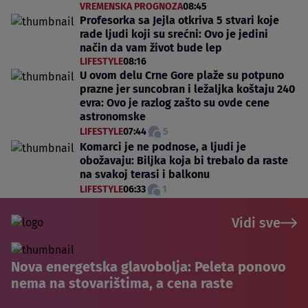
VREMENSKA PROGNOZA
08:45
Profesorka sa Jejla otkriva 5 stvari koje
rade ljudi koji su srećni: Ovo je jedini
način da vam život bude lep
LIFESTYLE
08:16
U ovom delu Crne Gore plaže su potpuno
prazne jer suncobran i ležaljka koštaju 240
evra: Ovo je razlog zašto su ovde cene
astronomske
LIFESTYLE
07:44
5
Komarci je ne podnose, a ljudi je
obožavaju: Biljka koja bi trebalo da raste
na svakoj terasi i balkonu
LIFESTYLE
06:33
1
Vidi sve
Nova energetska glavobolja: Peleta ponovo
nema na stovarištima, a cena raste