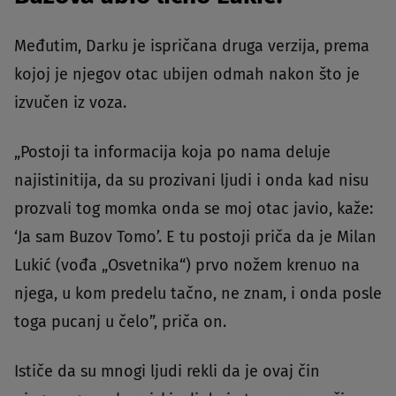
Međutim, Darku je ispričana druga verzija, prema
kojoj je njegov otac ubijen odmah nakon što je
izvučen iz voza.
„Postoji ta informacija koja po nama deluje
najistinitija, da su prozivani ljudi i onda kad nisu
prozvali tog momka onda se moj otac javio, kaže:
‘Ja sam Buzov Tomo’. E tu postoji priča da je Milan
Lukić (vođa „Osvetnika“) prvo nožem krenuo na
njega, u kom predelu tačno, ne znam, i onda posle
toga pucanj u čelo”, priča on.
Ističe da su mnogi ljudi rekli da je ovaj čin