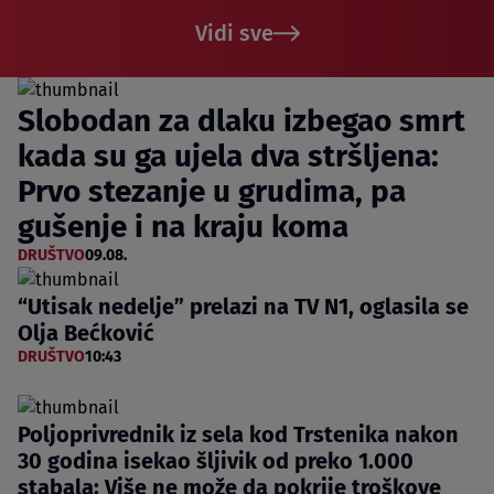
Vidi sve
Slobodan za dlaku izbegao smrt
kada su ga ujela dva stršljena:
Prvo stezanje u grudima, pa
gušenje i na kraju koma
DRUŠTVO
09.08.
“Utisak nedelje” prelazi na TV N1, oglasila se
Olja Bećković
DRUŠTVO
10:43
Poljoprivrednik iz sela kod Trstenika nakon
30 godina isekao šljivik od preko 1.000
stabala: Više ne može da pokrije troškove