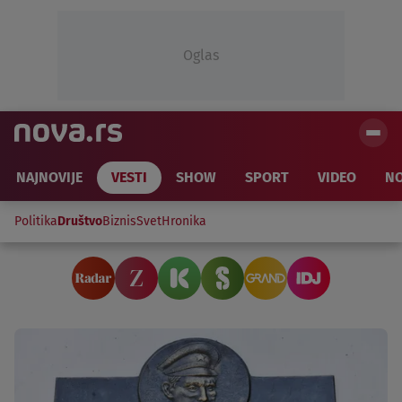
Oglas
NAJNOVIJE
VESTI
SHOW
SPORT
VIDEO
NO
Politika
Društvo
Biznis
Svet
Hronika