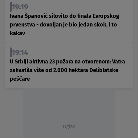
19:19
Ivana Španović silovito do finala Evropskog
prvenstva - dovoljan je bio jedan skok, i to
kakav
19:14
U Srbiji aktivna 23 požara na otvorenom: Vatra
zahvatila više od 2.000 hektara Deliblatske
peščare
Oglas