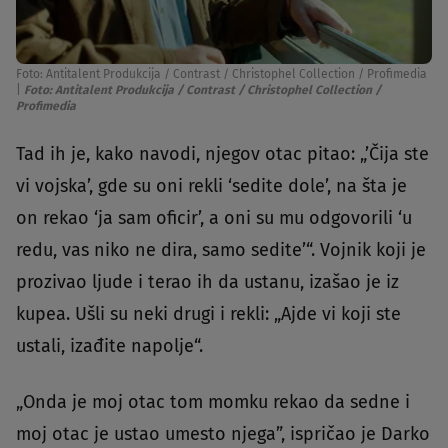
Foto: Antitalent Produkcija / Contrast / Christophel Collection / Profimedia
|
Foto: Antitalent Produkcija / Contrast / Christophel Collection /
Profimedia
Tad ih je, kako navodi, njegov otac pitao: „’Čija ste
vi vojska’, gde su oni rekli ‘sedite dole’, na šta je
on rekao ‘ja sam oficir’, a oni su mu odgovorili ‘u
redu, vas niko ne dira, samo sedite’“. Vojnik koji je
prozivao ljude i terao ih da ustanu, izašao je iz
kupea. Ušli su neki drugi i rekli: „Ajde vi koji ste
ustali, izađite napolje“.
„Onda je moj otac tom momku rekao da sedne i
moj otac je ustao umesto njega”, ispričao je Darko