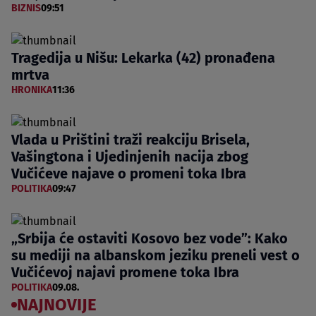
BIZNIS
09:51
Tragedija u Nišu: Lekarka (42) pronađena
mrtva
HRONIKA
11:36
Vlada u Prištini traži reakciju Brisela,
Vašingtona i Ujedinjenih nacija zbog
Vučićeve najave o promeni toka Ibra
POLITIKA
09:47
„Srbija će ostaviti Kosovo bez vode”: Kako
su mediji na albanskom jeziku preneli vest o
Vučićevoj najavi promene toka Ibra
POLITIKA
09.08.
NAJNOVIJE