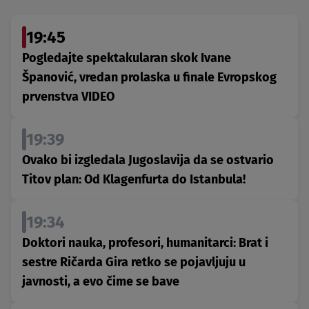
19:45
Pogledajte spektakularan skok Ivane
Španović, vredan prolaska u finale Evropskog
prvenstva VIDEO
19:39
Ovako bi izgledala Jugoslavija da se ostvario
Titov plan: Od Klagenfurta do Istanbula!
19:34
Doktori nauka, profesori, humanitarci: Brat i
sestre Ričarda Gira retko se pojavljuju u
javnosti, a evo čime se bave