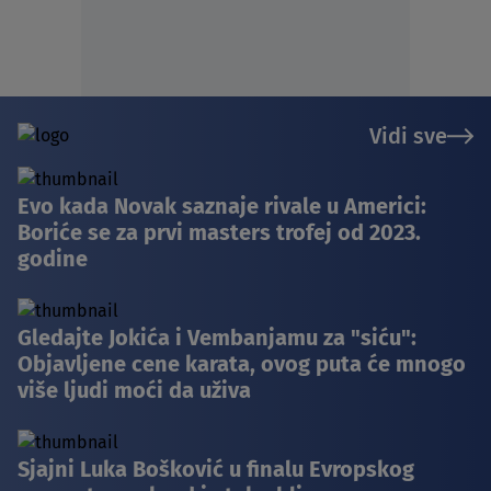
Vidi sve
Evo kada Novak saznaje rivale u Americi:
Boriće se za prvi masters trofej od 2023.
godine
Gledajte Jokića i Vembanjamu za "siću":
Objavljene cene karata, ovog puta će mnogo
više ljudi moći da uživa
Sjajni Luka Bošković u finalu Evropskog