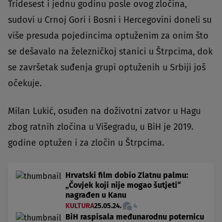
Tridesest i jednu godinu posle ovog zločina,
sudovi u Crnoj Gori i Bosni i Hercegovini doneli su
više presuda pojedincima optuženim za onim što
se dešavalo na železničkoj stanici u Štrpcima, dok
se završetak suđenja grupi optuženih u Srbiji još
očekuje.
Milan Lukić, osuđen na doživotni zatvor u Hagu
zbog ratnih zločina u Višegradu, u BiH je 2019.
godine optužen i za zločin u Štrpcima.
Hrvatski film dobio Zlatnu palmu:
„Čovjek koji nije mogao šutjeti“
nagrađen u Kanu
KULTURA
25.05.24.
4
BiH raspisala međunarodnu poternicu