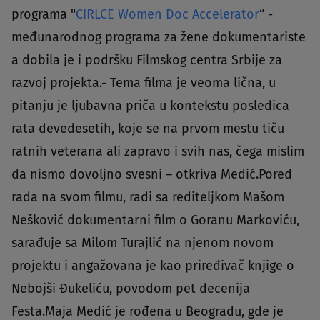
programa "
CIRLCE Women Doc Accelerator
“ -
međunarodnog programa za žene dokumentariste
a dobila je i podršku Filmskog centra Srbije za
razvoj projekta.- Tema filma je veoma lična, u
pitanju je ljubavna priča u kontekstu posledica
rata devedesetih, koje se na prvom mestu tiču
ratnih veterana ali zapravo i svih nas, čega mislim
da nismo dovoljno svesni – otkriva Medić.Pored
rada na svom filmu, radi sa rediteljkom Mašom
Nešković dokumentarni film o Goranu Markoviću,
sarađuje sa Milom Turajlić na njenom novom
projektu i angažovana je kao priređivač knjige o
Nebojši Đukeliću, povodom pet decenija
Festa.Maja Medić je rođena u Beogradu, gde je