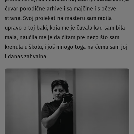
čuvar porodične arhive i sa majčine i s očeve
strane. Svoj projekat na masteru sam radila
upravo o toj baki, koja me je čuvala kad sam bila
mala, naučila me je da čitam pre nego što sam
krenula u školu, i još mnogo toga na čemu sam joj
i danas zahvalna.