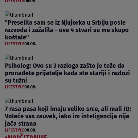
LIFESTYLE
06:04
"Preselila sam se iz Njujorka u Srbiju posle
razvoda i zažalila - ove 4 stvari su me skupo
koštale"
LIFESTYLE
08.08.
Psiholog: Ovo su 3 razloga zašto je teže da
pronađete prijatelje kada ste stariji i razlozi
su tužni
LIFESTYLE
08.08.
7 rasa pasa koji imaju veliko srce, ali mali IQ:
Voleće vas zauvek, iako im inteligencija nije
jača strana
LIFESTYLE
08.08.
NAJČITANIJE