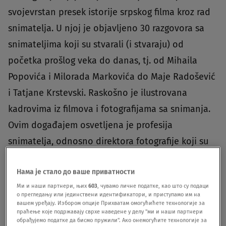
svojevrstan presek istorije srpskog filma kroz rad
snimatelja. U njoj je objavljeno 30 razgovora sa
snimateljima koji su stvarali (i stvaraju) od
početka prošlog veka do danas, tj. od Mihaila
Popovića i Milorada Markovića do Maje Radošević
i Tatjane Krstevski. Raskošno je ilustrovana
kadrovima iz filmova i fotografijama sa snimanja.
Ovim događajem osvetljena je profesija
snimatelja, odnosno direktora fotografije koji su
najbliži saradnici reditelja, zaslužni za vizuelno
Нама је стало до ваше приватности
ostvarenje rediteljevih ideja.U recenziji reditelja
Ми и наши партнери, њих
603
, чувамо личне податке, као што су подаци
Gorana Markovića ističe se da je ona napravila
о прегледању или јединствени идентификатори, и приступамо им на
вашем уређају. Избором опције Прихватам омогућићете технологије за
pionirski korak u rasvetljavanju umetnosti tvorca
праћење које подржавају сврхе наведене у делу "ми и наши партнери
filmske slike. Snimatelj i direktor fotografije
обрађујемо податке да бисмо пружили". Ако онемогућите технологије за