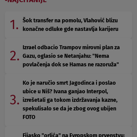
1.
Šok transfer na pomolu, Vlahović blizu
konačne odluke gde nastavlja karijeru
Izrael odbacio Trampov mirovni plan za
2.
Gazu, oglasio se Netanjahu: "Nema
povlačenja dok se Hamas ne razoruža"
Ko je naručio smrt Jagodinca i poslao
ubice u Niš? Ivana ganjao Interpol,
3.
izrešetali ga tokom izdržavanja kazne,
spekulisalo se da je zbog ovog ubijen
FOTO
Fijasko "orlića" na Evropskom prvenstvu: