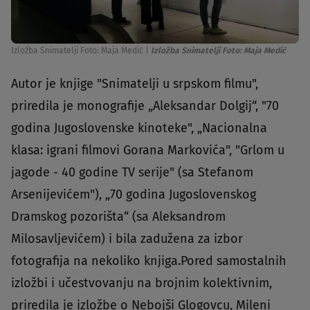
Izložba Snimatelji Foto: Maja Medić
|
Izložba Snimatelji Foto: Maja Medić
Autor je knjige "Snimatelji u srpskom filmu",
priredila je monografije „Aleksandar Dolgij“, "70
godina Jugoslovenske kinoteke", „Nacionalna
klasa: igrani filmovi Gorana Markovića", "Grlom u
jagode - 40 godine TV serije" (sa Stefanom
Arsenijevićem"), „70 godina Jugoslovenskog
Dramskog pozorišta“ (sa Aleksandrom
Milosavljevićem) i bila zadužena za izbor
fotografija na nekoliko knjiga.Pored samostalnih
izložbi i učestvovanju na brojnim kolektivnim,
priredila je izložbe o Nebojši Glogovcu, Mileni