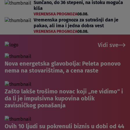
Sunčano, do 36 stepeni, na istoku moguća
kiša
VREMENSKA PROGNOZA
08.08.
Vremenska prognoza za sutrašnji dan je
pakao, ali ima i jedna dobra vest
VREMENSKA PROGNOZA
08.08.
Vidi sve
Nova energetska glavobolja: Peleta ponovo
nema na stovarištima, a cena raste
Zašto lakše trošimo novac koji „ne vidimo“ i
da li je impulsivna kupovina oblik
zavisničkog ponašanja
Ovih 10 ljudi su pokrenuli biznis u dobi od 44