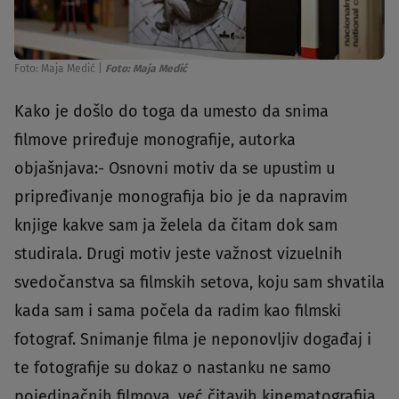
Foto: Maja Medić
|
Foto: Maja Medić
Kako je došlo do toga da umesto da snima
filmove priređuje monografije, autorka
objašnjava:- Osnovni motiv da se upustim u
pripređivanje monografija bio je da napravim
knjige kakve sam ja želela da čitam dok sam
studirala. Drugi motiv jeste važnost vizuelnih
svedočanstva sa filmskih setova, koju sam shvatila
kada sam i sama počela da radim kao filmski
fotograf. Snimanje filma je neponovljiv događaj i
te fotografije su dokaz o nastanku ne samo
pojedinačnih filmova, već čitavih kinematografija.