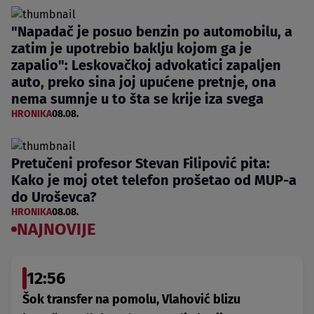
"Napadač je posuo benzin po automobilu, a
zatim je upotrebio baklju kojom ga je
zapalio": Leskovačkoj advokatici zapaljen
auto, preko sina joj upućene pretnje, ona
nema sumnje u to šta se krije iza svega
HRONIKA
08.08.
Pretučeni profesor Stevan Filipović pita:
Kako je moj otet telefon prošetao od MUP-a
do Uroševca?
HRONIKA
08.08.
NAJNOVIJE
12:56
Šok transfer na pomolu, Vlahović blizu