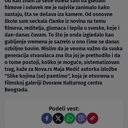
Od kad znam za sebe volela sam da gledam
filmove i oduvek me je najviše zanimalo kako
nastaju, šta se dešava iza kamere. Od osnovne
škole sam seckala članke iz novina na temu
filmova, reditelja, glumaca i lepila u sveske, koje i
dan-danas čuvam. To što je onda izgledalo kao
gubljenje vremena je sazrelo u ono čime se danas
ozbiljno bavim. Mislim da je veoma važno da svaka
generacija stvaralaca zna šta joj je prethodilo i da
o tome postoji, koliko je moguće, sistematizovan
trag, kaže za Nova.rs Maja Medić autorka izložbe
"Slike kojima (se) pamtimo", koja je otvorena u
Filmskoj galeriji Dvorane Kulturnog centra
Beograda.
Podeli vest: