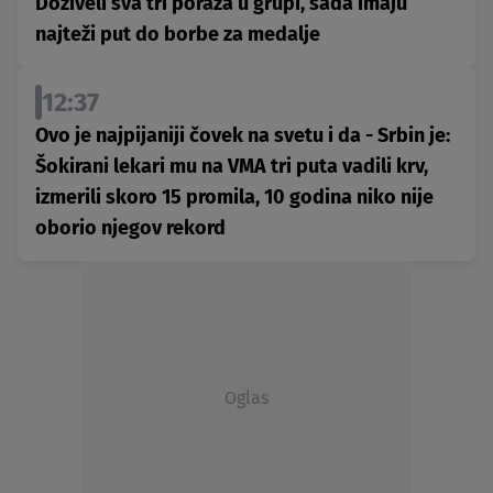
Doživeli sva tri poraza u grupi, sada imaju
najteži put do borbe za medalje
12:37
Ovo je najpijaniji čovek na svetu i da - Srbin je:
Šokirani lekari mu na VMA tri puta vadili krv,
izmerili skoro 15 promila, 10 godina niko nije
oborio njegov rekord
Oglas