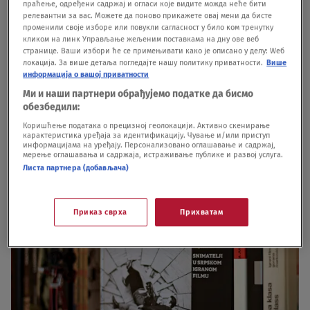
праћење, одређени садржај и огласи које видите можда неће бити
Milorad Glušica je ukazao da je "Maja sabrala i
релевантни за вас. Можете да поново прикажете овај мени да бисте
променили своје изборе или повукли сагласност у било ком тренутку
obavila razgovore koji otkrivaju izuzetan raspon
кликом на линк Управљање жељеним поставкама на дну ове веб
странице. Ваши избори ће се примењивати како је описано у делу: Wеб
posvećenosti i kreativnosti koja je primerena
локација. За више детаља погледајте нашу политику приватности.
Више
информација о вашој приватности
tvorcima pokretnih slika", kao i da je "ova knjiga
Ми и наши партнери обрађујемо податке да бисмо
istovremeno i dokument (tekst i fotografije)
обезбедили:
nemerljive vrednosti za srpsku kinematografiju".
Коришћење података о прецизној геолокацији. Активно скенирање
карактеристика уређаја за идентификацију. Чување и/или приступ
информацијама на уређају. Персонализовано оглашавање и садржај,
мерење оглашавања и садржаја, истраживање публике и развој услуга.
Листа партнера (добављача)
Приказ сврха
Прихватам