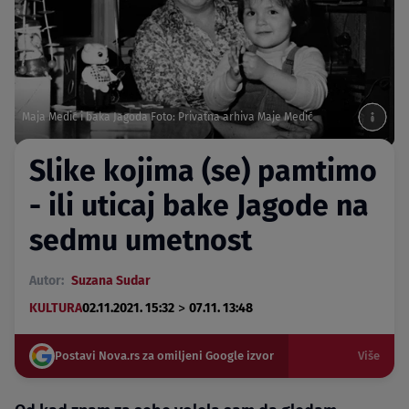
Maja Medić i baka Jagoda Foto: Privatna arhiva Maje Medić
Slike kojima (se) pamtimo
- ili uticaj bake Jagode na
sedmu umetnost
Autor:
Suzana Sudar
>
KULTURA
02.11.2021. 15:32
07.11. 13:48
Postavi Nova.rs za omiljeni Google izvor
Više