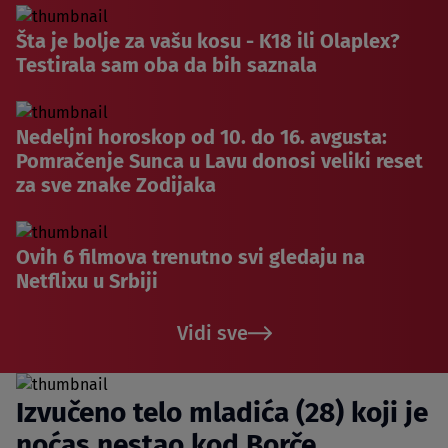
Šta je bolje za vašu kosu - K18 ili Olaplex?
Testirala sam oba da bih saznala
Nedeljni horoskop od 10. do 16. avgusta:
Pomračenje Sunca u Lavu donosi veliki reset
za sve znake Zodijaka
Ovih 6 filmova trenutno svi gledaju na
Netflixu u Srbiji
Vidi sve
Izvučeno telo mladića (28) koji je
noćas nestao kod Borče