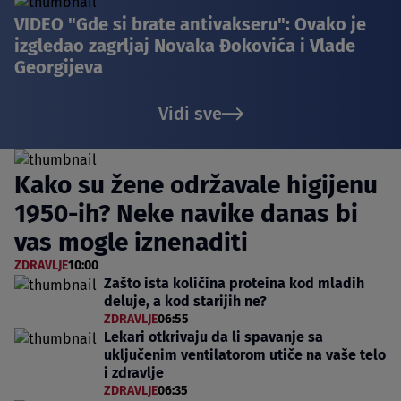
VIDEO "Gde si brate antivakseru": Ovako je
izgledao zagrljaj Novaka Đokovića i Vlade
Georgijeva
Vidi sve
Kako su žene održavale higijenu
1950-ih? Neke navike danas bi
vas mogle iznenaditi
ZDRAVLJE
10:00
Zašto ista količina proteina kod mladih
deluje, a kod starijih ne?
ZDRAVLJE
06:55
Lekari otkrivaju da li spavanje sa
uključenim ventilatorom utiče na vaše telo
i zdravlje
ZDRAVLJE
06:35