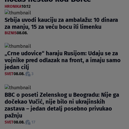
HRONIKA
10:12
Srbija uvodi kauciju za ambalažu: 10 dinara
za manju, 15 za veću bocu ili limenku
BIZNIS
08.08.
„Crne udovice“ haraju Rusijom: Udaju se za
vojnike pred odlazak na front, a imaju samo
jedan cilj
SVET
08.08.
3
BBC o poseti Zelenskog u Beogradu: Nije ga
dočekao Vučić, nije bilo ni ukrajinskih
zastava – jedan detalj posebno privukao
pažnju
SVET
08.08.
17