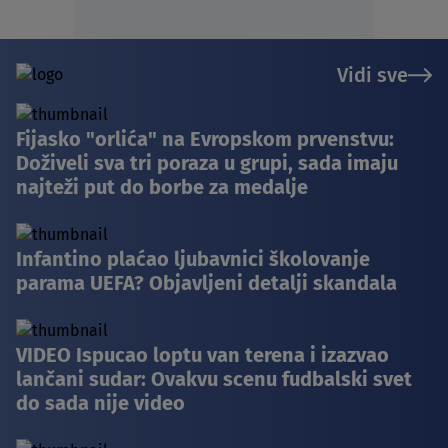
Vidi sve
Fijasko "orlića" na Evropskom prvenstvu:
Doživeli sva tri poraza u grupi, sada imaju
najteži put do borbe za medalje
Infantino plaćao ljubavnici školovanje
parama UEFA? Objavljeni detalji skandala
VIDEO Ispucao loptu van terena i izazvao
lančani sudar: Ovakvu scenu fudbalski svet
do sada nije video