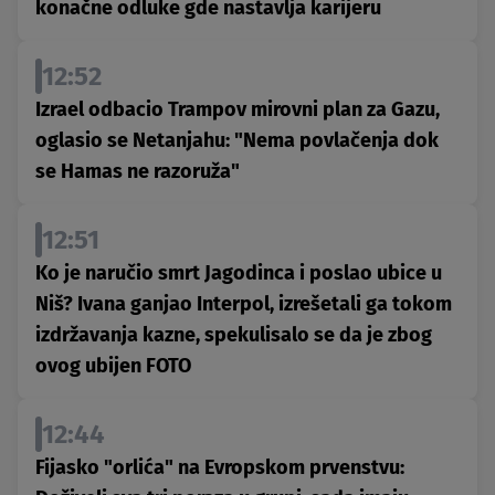
konačne odluke gde nastavlja karijeru
12:52
Izrael odbacio Trampov mirovni plan za Gazu,
oglasio se Netanjahu: "Nema povlačenja dok
se Hamas ne razoruža"
12:51
Ko je naručio smrt Jagodinca i poslao ubice u
Niš? Ivana ganjao Interpol, izrešetali ga tokom
izdržavanja kazne, spekulisalo se da je zbog
ovog ubijen FOTO
12:44
Fijasko "orlića" na Evropskom prvenstvu: