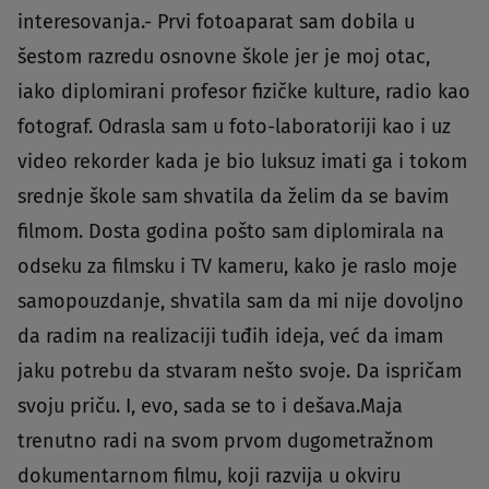
interesovanja.- Prvi fotoaparat sam dobila u
šestom razredu osnovne škole jer je moj otac,
iako diplomirani profesor fizičke kulture, radio kao
fotograf. Odrasla sam u foto-laboratoriji kao i uz
video rekorder kada je bio luksuz imati ga i tokom
srednje škole sam shvatila da želim da se bavim
filmom. Dosta godina pošto sam diplomirala na
odseku za filmsku i TV kameru, kako je raslo moje
samopouzdanje, shvatila sam da mi nije dovoljno
da radim na realizaciji tuđih ideja, već da imam
jaku potrebu da stvaram nešto svoje. Da ispričam
svoju priču. I, evo, sada se to i dešava.Maja
trenutno radi na svom prvom dugometražnom
dokumentarnom filmu, koji razvija u okviru