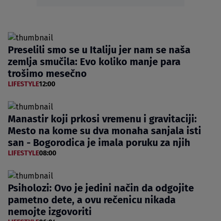
Preselili smo se u Italiju jer nam se naša
zemlja smučila: Evo koliko manje para
trošimo mesečno
LIFESTYLE
12:00
Manastir koji prkosi vremenu i gravitaciji:
Mesto na kome su dva monaha sanjala isti
san - Bogorodica je imala poruku za njih
LIFESTYLE
08:00
Psiholozi: Ovo je jedini način da odgojite
pametno dete, a ovu rečenicu nikada
nemojte izgovoriti