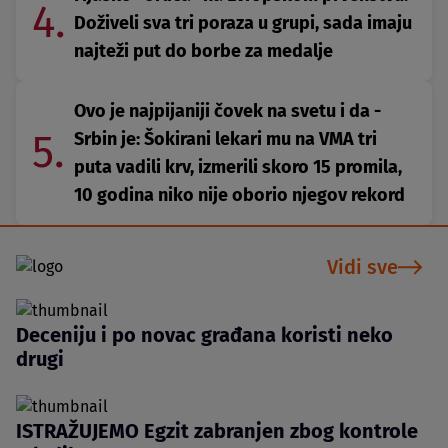
4.
Doživeli sva tri poraza u grupi, sada imaju
najteži put do borbe za medalje
Ovo je najpijaniji čovek na svetu i da -
5.
Srbin je: Šokirani lekari mu na VMA tri
puta vadili krv, izmerili skoro 15 promila,
10 godina niko nije oborio njegov rekord
Vidi sve
Deceniju i po novac građana koristi neko
drugi
ISTRAŽUJEMO Egzit zabranjen zbog kontrole