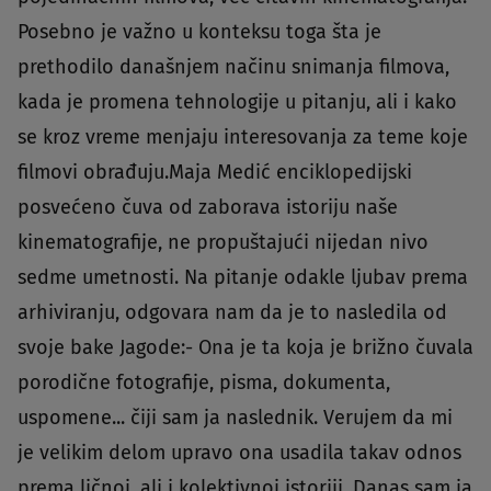
Posebno je važno u konteksu toga šta je
prethodilo današnjem načinu snimanja filmova,
kada je promena tehnologije u pitanju, ali i kako
se kroz vreme menjaju interesovanja za teme koje
filmovi obrađuju.Maja Medić enciklopedijski
posvećeno čuva od zaborava istoriju naše
kinematografije, ne propuštajući nijedan nivo
sedme umetnosti. Na pitanje odakle ljubav prema
arhiviranju, odgovara nam da je to nasledila od
svoje bake Jagode:- Ona je ta koja je brižno čuvala
porodične fotografije, pisma, dokumenta,
uspomene... čiji sam ja naslednik. Verujem da mi
je velikim delom upravo ona usadila takav odnos
prema ličnoj, ali i kolektivnoj istoriji. Danas sam ja