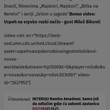
Dravić, filmovima „Majstori, Majstori“, „Bitka na
Neretvi“ i seriji „Grlom u jagode“.
Bonus video:
Uspeh na srpsko ruski način - gost Miloš Biković
video-cdn src="https://best-
vod.umn.cdn.united.cloud/stream?
asset=uspehnasrpskoruskinaingostmilobikovi-
novas-
worldwide&stream=hp3500&t=0&player=m3u8v&s
p=novas&u=novas&p=n0v43!23t001" video-
id="2627953"]
INTERVJU Rambo Amadeus: Samo još
da odlučim gdje ću zabosti zastavicu
KULTURA
31.10.21.