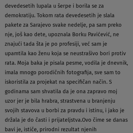
devedesetih lupala u šerpe i borila se za
demokratiju. Tokom rata devedesetih je slala
pakete za Sarajevo svake nedelje, pa sam preko
nje, još kao dete, upoznala Borku Pavićević, ne
znajući tada šta je po profesiji, već sam je
upamtila kao ženu koja se neustrašivo bori protiv
rata. Moja baka je pisala pesme, vodila je dnevnik,
imala mnogo porodičnih fotografija, sve sam to
iskoristila za projekat na specifičan način. S
godinama sam shvatila da je ona zapravo moj
uzor jer je bila hrabra, strastvena u branjenju
svojih stavova u borbi za pravdu i istinu, i jako je
držala je do časti i prijateljstva.Ovo čime se danas
bavi je, ističe, prirodni rezultat njenih