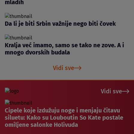
mladih
Da li je biti Srbin važnije nego biti čovek
Kralja već imamo, samo se tako ne zove. A i
mnogo dvorskih budala
Vidi sve
Vidi sve
Cipele koje izdužuju noge i menjaju čitavu
siluetu: Kako su Louboutin So Kate postale
omiljene salonke Holivuda