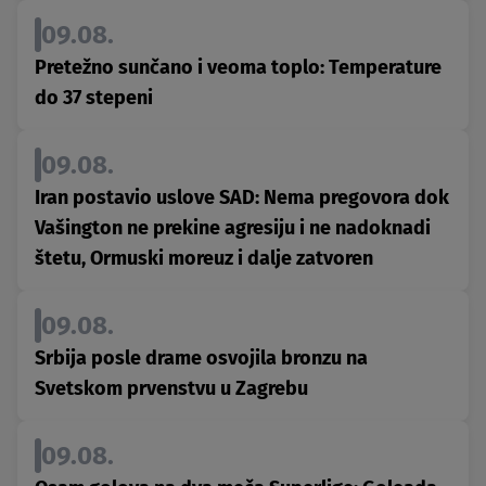
09.08.
Pretežno sunčano i veoma toplo: Temperature
do 37 stepeni
09.08.
Iran postavio uslove SAD: Nema pregovora dok
Vašington ne prekine agresiju i ne nadoknadi
štetu, Ormuski moreuz i dalje zatvoren
09.08.
Srbija posle drame osvojila bronzu na
Svetskom prvenstvu u Zagrebu
09.08.