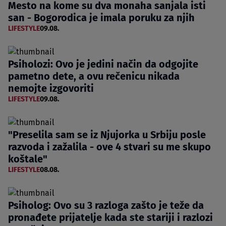
Mesto na kome su dva monaha sanjala isti
san - Bogorodica je imala poruku za njih
LIFESTYLE
09.08.
Psiholozi: Ovo je jedini način da odgojite
pametno dete, a ovu rečenicu nikada
nemojte izgovoriti
LIFESTYLE
09.08.
"Preselila sam se iz Njujorka u Srbiju posle
razvoda i zažalila - ove 4 stvari su me skupo
koštale"
LIFESTYLE
08.08.
Psiholog: Ovo su 3 razloga zašto je teže da
pronađete prijatelje kada ste stariji i razlozi