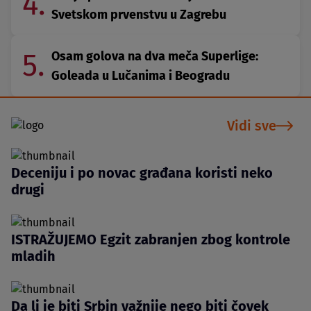
4.
Svetskom prvenstvu u Zagrebu
5.
Osam golova na dva meča Superlige:
Goleada u Lučanima i Beogradu
Vidi sve
Deceniju i po novac građana koristi neko
drugi
ISTRAŽUJEMO Egzit zabranjen zbog kontrole
mladih
Da li je biti Srbin važnije nego biti čovek