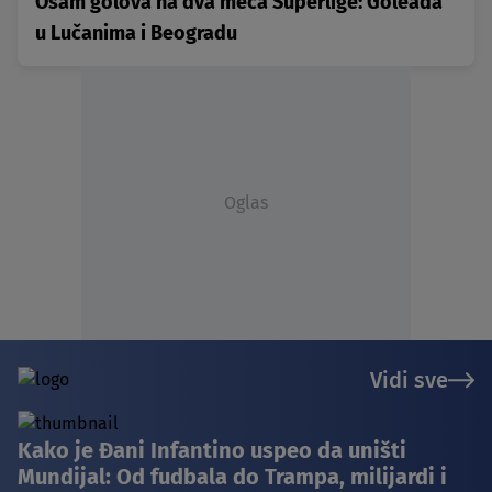
Osam golova na dva meča Superlige: Goleada
u Lučanima i Beogradu
Oglas
Vidi sve
Kako je Đani Infantino uspeo da uništi
Mundijal: Od fudbala do Trampa, milijardi i