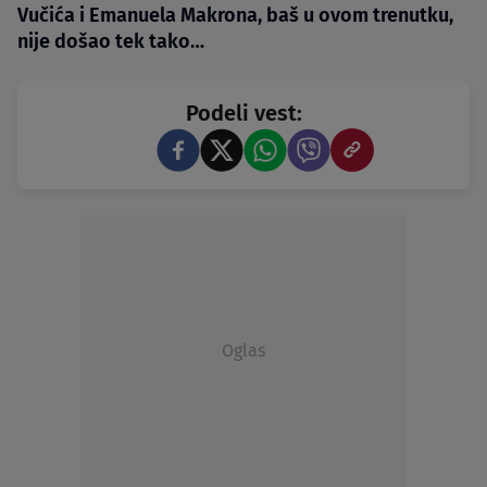
Vučića i Emanuela Makrona, baš u ovom trenutku,
nije došao tek tako…
Podeli vest:
Oglas