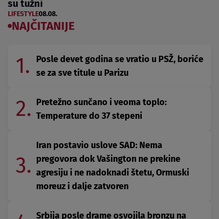
su tužni
LIFESTYLE
08.08.
NAJČITANIJE
1.
Posle devet godina se vratio u PSŽ, boriće
se za sve titule u Parizu
2.
Pretežno sunčano i veoma toplo:
Temperature do 37 stepeni
Iran postavio uslove SAD: Nema
3.
pregovora dok Vašington ne prekine
agresiju i ne nadoknadi štetu, Ormuski
moreuz i dalje zatvoren
Srbija posle drame osvojila bronzu na