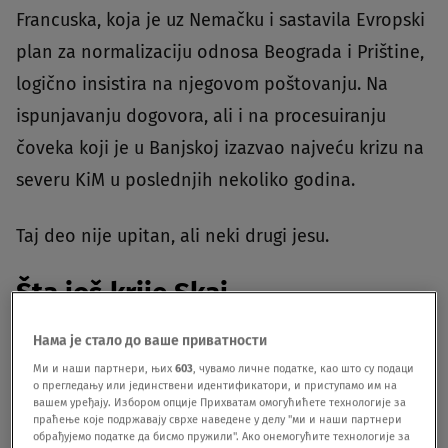
Francuska, koja je uz Nemačku i sastavila Evropski
plan za normalizaciju odnosa Beograda i Prištine,
logično insistira na njegovom poštovanju. Na
ispunjavanju dogovora, ali i na procesuiranju
čoveka koji je u Banjskoj izazvao najveću krizu na
severu KiM u poslednjih nekoliko godina.
Taj deo nije upitan, ali neki drugi jesu.
Šta još krije Skaj
Нама је стало до ваше приватности
Kad se uzme u obzir da Srbija godinama unazad
Ми и наши партнери, њих
603
, чувамо личне податке, као што су подаци
Francuskoj prepušta vrlo unosne poslove
о прегледању или јединствени идентификатори, и приступамо им на
вашем уређају. Избором опције Прихватам омогућићете технологије за
(upravljanje beogradskim aerodromo i izgradnja
праћење које подржавају сврхе наведене у делу "ми и наши партнери
обрађујемо податке да бисмо пружили". Ако онемогућите технологије за
metroa su samo neki od njih) i da sada nastavlja