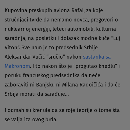
Kupovina preskupih aviona Rafal, za koje
stručnjaci tvrde da nemamo novca, pregovori o
nuklearnoj energiji, leteći automobili, kulturna
saradnja, na posletku i dolazak modne kuće “Luj
Viton”. Sve nam je to predsednik Srbije
Aleksandar Vučić “sručio” nakon
sastanka sa
Makronom
. I to nakon što je “progutao knedlu” i
poruku francuskog predsednika da neće
zaboraviti ni Banjsku ni Milana Radoičića i da će
Srbija morati da sarađuje…
I odmah su krenule da se roje teorije o tome šta
se valja iza ovog brda.