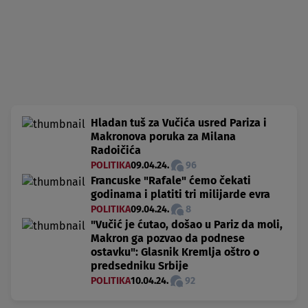
Hladan tuš za Vučića usred Pariza i
Makronova poruka za Milana
Radoičića
POLITIKA
09.04.24.
96
Francuske "Rafale" ćemo čekati
godinama i platiti tri milijarde evra
POLITIKA
09.04.24.
8
"Vučić je ćutao, došao u Pariz da moli,
Makron ga pozvao da podnese
ostavku": Glasnik Kremlja oštro o
predsedniku Srbije
POLITIKA
10.04.24.
92