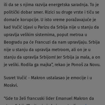
ili da se s njima razvija energetska saradnja. To je
politički dobar smer. Rizici su druge vrste i tiču se
domaće korupcije. U isto vreme poražavajuće je
kad Vučić izjavi u Parizu da Srbija nije u stanju da
upravlja velikim sistemima, poput metroa u
Beogradu pa će Francuzi da nam upravljaju. Srbija
nije u stanju da upravlja metroom, ali on je u
stanju da upravlja Srbijom! Jer Srbija ja mala, a on
je veliki. Rodila ga majka”, rekao je Ponoš za Novu.
Susret Vučić - Makron ustalasao je emocije i u
Moskvi.
“Gde to želi francuski lider Emanuel Makron da