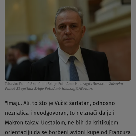
Zdravko Ponoš Skupština Srbije Foto:Amir Hmazagić/Nova.rs
|
Zdravko
Ponoš Skupština Srbije Foto:Amir Hmazagić/Nova.rs
"Imaju. Ali, to što je Vučić šarlatan, odnosno
neznalica i neodgovoran, to ne znači da je i
Makron takav. Uostalom, ne bih da kritikujem
orjentaciju da se borbeni avioni kupe od Francuza