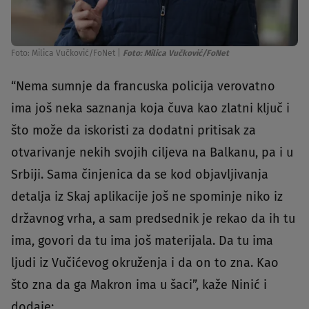
Foto: Milica Vučković/FoNet
|
Foto: Milica Vučković/FoNet
“Nema sumnje da francuska policija verovatno
ima još neka saznanja koja čuva kao zlatni ključ i
što može da iskoristi za dodatni pritisak za
otvarivanje nekih svojih ciljeva na Balkanu, pa i u
Srbiji. Sama činjenica da se kod objavljivanja
detalja iz Skaj aplikacije još ne spominje niko iz
državnog vrha, a sam predsednik je rekao da ih tu
ima, govori da tu ima još materijala. Da tu ima
ljudi iz Vučićevog okruženja i da on to zna. Kao
što zna da ga Makron ima u šaci”, kaže Ninić i
dodaje: