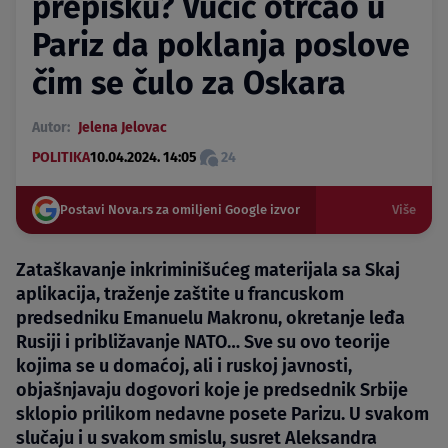
prepisku? Vučić otrčao u
Pariz da poklanja poslove
čim se čulo za Oskara
Autor:
Jelena Jelovac
POLITIKA
10.04.2024. 14:05
24
Postavi Nova.rs za omiljeni Google izvor
Više
Zataškavanje inkriminišućeg materijala sa Skaj
aplikacija, traženje zaštite u francuskom
predsedniku Emanuelu Makronu, okretanje leđa
Rusiji i približavanje NATO… Sve su ovo teorije
kojima se u domaćoj, ali i ruskoj javnosti,
objašnjavaju dogovori koje je predsednik Srbije
sklopio prilikom nedavne posete Parizu. U svakom
slučaju i u svakom smislu, susret Aleksandra