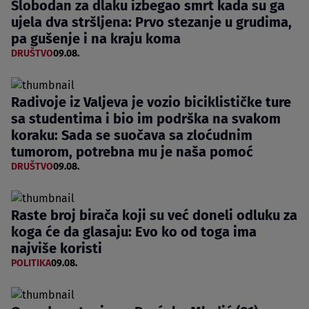
Slobodan za dlaku izbegao smrt kada su ga
ujela dva stršljena: Prvo stezanje u grudima,
pa gušenje i na kraju koma
DRUŠTVO
09.08.
Radivoje iz Valjeva je vozio biciklističke ture
sa studentima i bio im podrška na svakom
koraku: Sada se suočava sa zloćudnim
tumorom, potrebna mu je naša pomoć
DRUŠTVO
09.08.
Raste broj birača koji su već doneli odluku za
koga će da glasaju: Evo ko od toga ima
najviše koristi
POLITIKA
09.08.