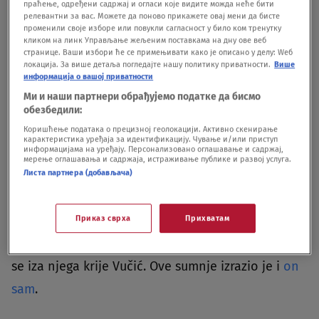
праћење, одређени садржај и огласи које видите можда неће бити
релевантни за вас. Можете да поново прикажете овај мени да бисте
preskupo da plaća prijateljstvo s ovom zemljom,
променили своје изборе или повукли сагласност у било ком тренутку
кликом на линк Управљање жељеним поставкама на дну ове веб
postavlja se pitanje da li Makron i francuska
странице. Ваши избори ће се примењивати како је описано у делу: Wеб
policija imaju neki materijal koji im olakšava
локација. За више детаља погледајте нашу политику приватности.
Више
информација о вашој приватности
pregovore.
Ми и наши партнери обрађујемо податке да бисмо
обезбедили:
Pre svega se tu misli na Skaj aplikaciju, koju su
Коришћење података о прецизној геолокацији. Активно скенирање
карактеристика уређаја за идентификацију. Чување и/или приступ
информацијама на уређају. Персонализовано оглашавање и садржај,
upravo Francuzi “probili”, a odakle se rodio slučaj
мерење оглашавања и садржаја, истраживање публике и развој услуга.
Veljko Belivuk. Nedavno je iz Skaj aplikacije
Листа партнера (добављача)
isplivala i veza dojučerašnjih predstavnika
Приказ сврха
Прихватам
državnog vrha sa klanom Darka Šarića, a tu se
spominje i ime Oskar, za koje mnogi smatraju da
se iza njega krije Vučić. Ove sumnje izrazio je i
on
sam
.