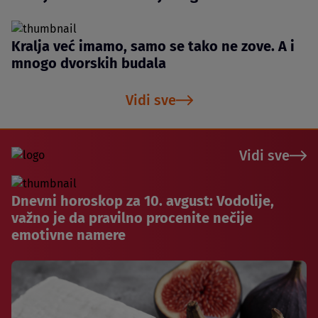
Kralja već imamo, samo se tako ne zove. A i
mnogo dvorskih budala
Vidi sve
Vidi sve
Dnevni horoskop za 10. avgust: Vodolije,
važno je da pravilno procenite nečije
emotivne namere