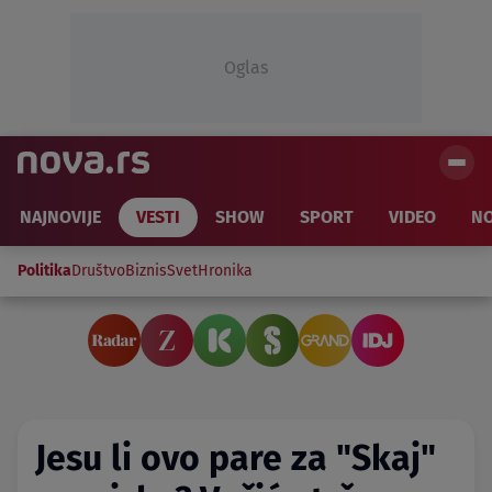
Oglas
NAJNOVIJE
VESTI
SHOW
SPORT
VIDEO
NO
Politika
Društvo
Biznis
Svet
Hronika
Jesu li ovo pare za "Skaj"