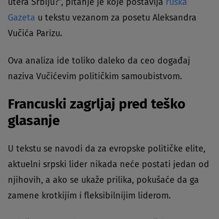
utera Srbiju?”, pitanje je koje postavlja
ruska
Gazeta
u tekstu vezanom za posetu Aleksandra
Vučića Parizu.
Ova analiza ide toliko daleko da ceo događaj
naziva Vučićevim političkim samoubistvom.
Francuski zagrljaj pred teško
glasanje
U tekstu se navodi da za evropske političke elite,
aktuelni srpski lider nikada neće postati jedan od
njihovih, a ako se ukaže prilika, pokušaće da ga
zamene krotkijim i fleksibilnijim liderom.