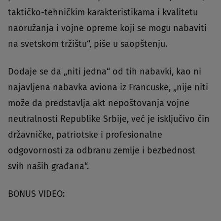
taktičko-tehničkim karakteristikama i kvalitetu
naoružanja i vojne opreme koji se mogu nabaviti
na svetskom tržištu“, piše u saopštenju.
Dodaje se da „niti jedna“ od tih nabavki, kao ni
najavljena nabavka aviona iz Francuske, „nije niti
može da predstavlja akt nepoštovanja vojne
neutralnosti Republike Srbije, već je isključivo čin
državničke, patriotske i profesionalne
odgovornosti za odbranu zemlje i bezbednost
svih naših građana“.
BONUS VIDEO: