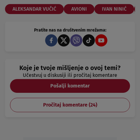
ALEKSANDAR VUČIĆ
AVIONI
IVAN NINIĆ
Pratite nas na društvenim mrežama:
Koje je tvoje mišljenje o ovoj temi?
Učestvuj u diskusiji ili pročitaj komentare
Pošalji komentar
Pročitaj komentare (
24
)