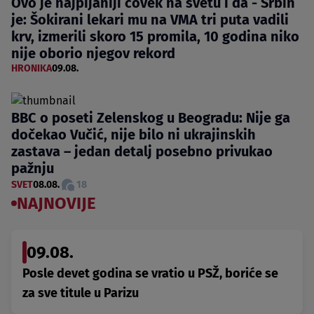
Ovo je najpijaniji čovek na svetu i da - Srbin
je: Šokirani lekari mu na VMA tri puta vadili
krv, izmerili skoro 15 promila, 10 godina niko
nije oborio njegov rekord
HRONIKA
09.08.
BBC o poseti Zelenskog u Beogradu: Nije ga
dočekao Vučić, nije bilo ni ukrajinskih
zastava – jedan detalj posebno privukao
pažnju
SVET
08.08.
18
NAJNOVIJE
09.08.
Posle devet godina se vratio u PSŽ, boriće se
za sve titule u Parizu