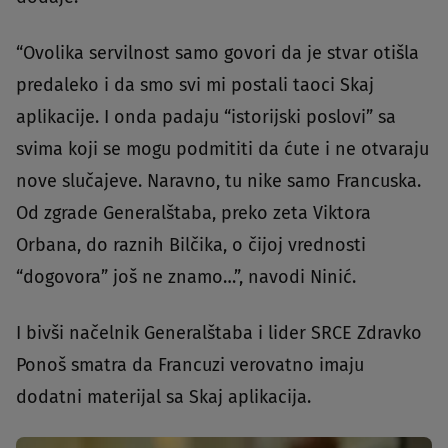
“Ovolika servilnost samo govori da je stvar otišla
predaleko i da smo svi mi postali taoci Skaj
aplikacije. I onda padaju “istorijski poslovi” sa
svima koji se mogu podmititi da ćute i ne otvaraju
nove slučajeve. Naravno, tu nike samo Francuska.
Od zgrade Generalštaba, preko zeta Viktora
Orbana, do raznih Bilčika, o čijoj vrednosti
“dogovora” još ne znamo…”, navodi Ninić.
I bivši načelnik Generalštaba i lider SRCE Zdravko
Ponoš smatra da Francuzi verovatno imaju
dodatni materijal sa Skaj aplikacija.