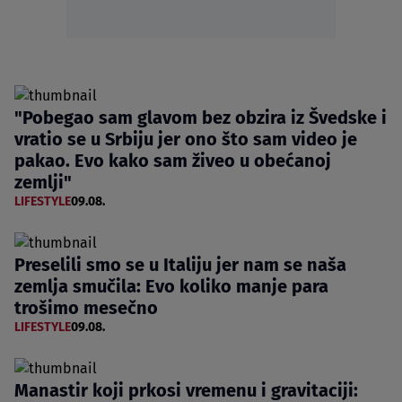
"Pobegao sam glavom bez obzira iz Švedske i
vratio se u Srbiju jer ono što sam video je
pakao. Evo kako sam živeo u obećanoj
zemlji"
LIFESTYLE
09.08.
Preselili smo se u Italiju jer nam se naša
zemlja smučila: Evo koliko manje para
trošimo mesečno
LIFESTYLE
09.08.
Manastir koji prkosi vremenu i gravitaciji: