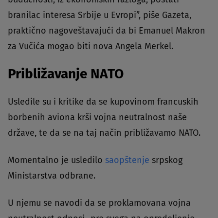
branilac interesa Srbije u Evropi”, piše Gazeta,
praktično nagoveštavajući da bi Emanuel Makron
za Vučića mogao biti nova Angela Merkel.
Približavanje NATO
Usledile su i kritike da se kupovinom francuskih
borbenih aviona krši vojna neutralnost naše
države, te da se na taj način približavamo NATO.
Momentalno je usledilo
saopštenje
srpskog
Ministarstva odbrane.
U njemu se navodi da se proklamovana vojna