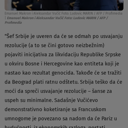
Emanuel Makron i Aleksandar Vučić Foto: Ludovic MARIN / AFP / Profimedia
|
Emanuel Makron i Aleksandar Vučić Foto: Ludovic MARIN / AFP /
Profimedia
“Šef Srbije je uveren da će se odmah po usvajanju
rezolucije (a to se čini gotovo neizbežnim)
pojaviti inicijativa za likvidaciju Republike Srpske
u okviru Bosne i Hercegovine kao entiteta koji je
nastao kao rezultat genocida. Takođe će se tražiti
da Beograd plati ratnu odštetu. Srbija teško da će
moći da spreči usvajanje rezolucije – šanse za
uspeh su minimalne. Sadašnje Vučićevo
demonstrativno koketiranje sa Francuskom
umnogome je povezano sa nadom da će Pariz u
budućnosti, iz ekonomskih razloga, postati