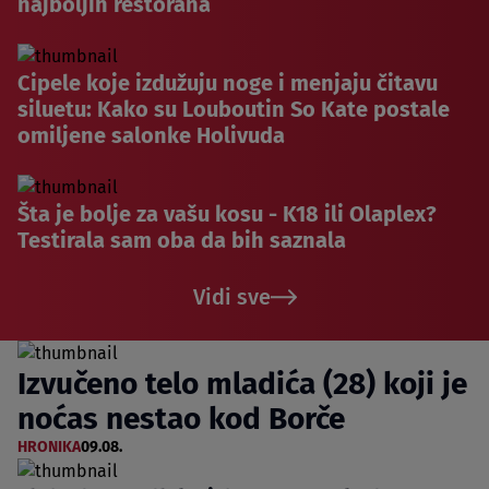
najboljih restorana
Cipele koje izdužuju noge i menjaju čitavu
siluetu: Kako su Louboutin So Kate postale
omiljene salonke Holivuda
Šta je bolje za vašu kosu - K18 ili Olaplex?
Testirala sam oba da bih saznala
Vidi sve
Izvučeno telo mladića (28) koji je
noćas nestao kod Borče
HRONIKA
09.08.