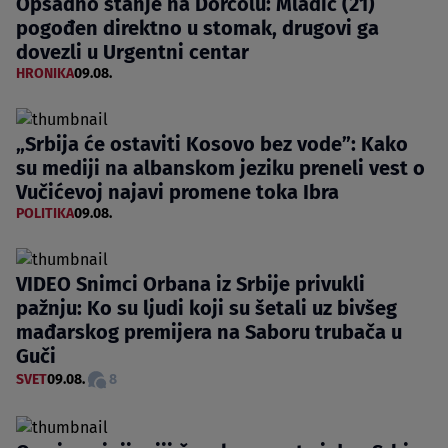
Opsadno stanje na Dorćolu: Mladić (21)
pogođen direktno u stomak, drugovi ga
dovezli u Urgentni centar
HRONIKA
09.08.
„Srbija će ostaviti Kosovo bez vode”: Kako
su mediji na albanskom jeziku preneli vest o
Vučićevoj najavi promene toka Ibra
POLITIKA
09.08.
VIDEO Snimci Orbana iz Srbije privukli
pažnju: Ko su ljudi koji su šetali uz bivšeg
mađarskog premijera na Saboru trubača u
Guči
SVET
09.08.
8