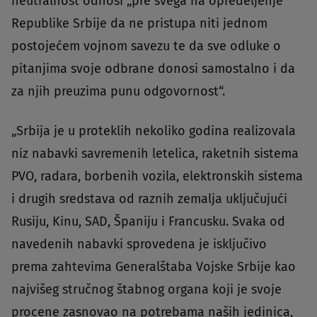
neutralnost odnosi „pre svega na opredeljenje
Republike Srbije da ne pristupa niti jednom
postojećem vojnom savezu te da sve odluke o
pitanjima svoje odbrane donosi samostalno i da
za njih preuzima punu odgovornost“.
„Srbija je u proteklih nekoliko godina realizovala
niz nabavki savremenih letelica, raketnih sistema
PVO, radara, borbenih vozila, elektronskih sistema
i drugih sredstava od raznih zemalja uključujući
Rusiju, Kinu, SAD, Španiju i Francusku. Svaka od
navedenih nabavki sprovedena je isključivo
prema zahtevima Generalštaba Vojske Srbije kao
najvišeg stručnog štabnog organa koji je svoje
procene zasnovao na potrebama naših jedinica,