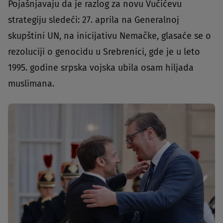
Pojašnjavaju da je razlog za novu Vučićevu
strategiju sledeći: 27. aprila na Generalnoj
skupštini UN, na inicijativu Nemačke, glasaće se o
rezoluciji o genocidu u Srebrenici, gde je u leto
1995. godine srpska vojska ubila osam hiljada
muslimana.