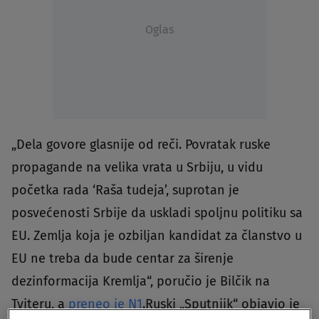
Oglas
„Dela govore glasnije od reči. Povratak ruske
propagande na velika vrata u Srbiju, u vidu
početka rada ‘Raša tudeja’, suprotan je
posvećenosti Srbije da uskladi spoljnu politiku sa
EU. Zemlja koja je ozbiljan kandidat za članstvo u
EU ne treba da bude centar za širenje
dezinformacija Kremlja“, poručio je Bilčik na
Tviteru, a
preneo je N1
.Ruski „Sputnjik“ objavio je