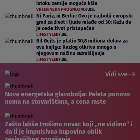
istoku zemlje moguća kiša
VREMENSKA PROGNOZA
07.08.
Ni Pariz, ni Berlin: Ovo je najbolji evropski
grad za život i ljude mlađe od 30: Kažu da
je ovde život pristupačan
LIFESTYLE
07.08.
Bil Gejts je platio 30,8 miliona dolara za
ovu knjigu: Razlog otkriva mnogo o
njegovom načinu razmišljanja
LIFESTYLE
07.08.
Vidi sve
Nova energetska glavobolja: Peleta ponovo
nema na stovarištima, a cena raste
Zašto lakše trošimo novac koji „ne vidimo“ i
da li je impulsivna kupovina oblik
zavisničkog ponašanja