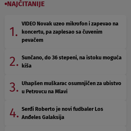
NAJČITANIJE
VIDEO Novak uzeo mikrofon i zapevao na
1.
koncertu, pa zaplesao sa čuvenim
pevačem
2.
Sunčano, do 36 stepeni, na istoku moguća
kiša
3.
Uhapšen muškarac osumnjičen za ubistvo
u Petrovcu na Mlavi
4.
Serđi Roberto je novi fudbaler Los
Anđeles Galaksija