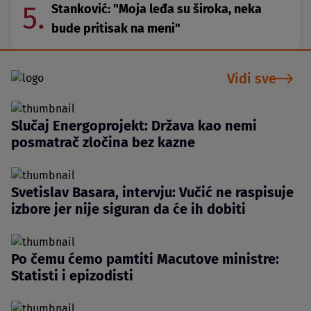
5.
Stanković: "Moja leđa su široka, neka
bude pritisak na meni"
Vidi sve
Slučaj Energoprojekt: Država kao nemi
posmatrač zločina bez kazne
Svetislav Basara, intervju: Vučić ne raspisuje
izbore jer nije siguran da će ih dobiti
Po čemu ćemo pamtiti Macutove ministre:
Statisti i epizodisti