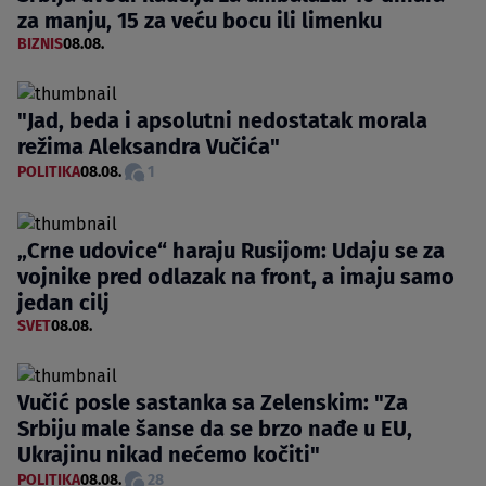
za manju, 15 za veću bocu ili limenku
BIZNIS
08.08.
"Jad, beda i apsolutni nedostatak morala
režima Aleksandra Vučića"
POLITIKA
08.08.
1
„Crne udovice“ haraju Rusijom: Udaju se za
vojnike pred odlazak na front, a imaju samo
jedan cilj
SVET
08.08.
Vučić posle sastanka sa Zelenskim: "Za
Srbiju male šanse da se brzo nađe u EU,
Ukrajinu nikad nećemo kočiti"
POLITIKA
08.08.
28