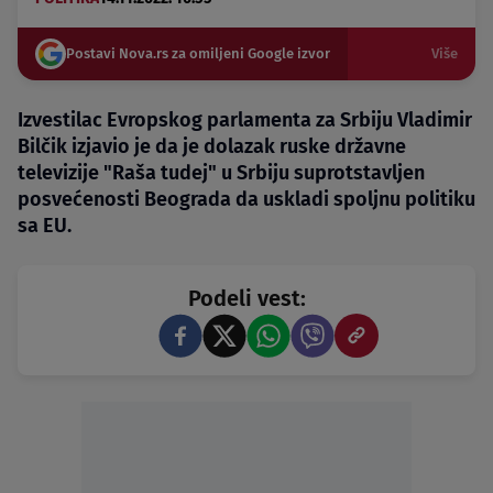
Postavi Nova.rs za omiljeni Google izvor
Više
Izvestilac Evropskog parlamenta za Srbiju Vladimir
Bilčik izjavio je da je dolazak ruske državne
televizije "Raša tudej" u Srbiju suprotstavljen
posvećenosti Beograda da uskladi spoljnu politiku
sa EU.
Podeli vest: