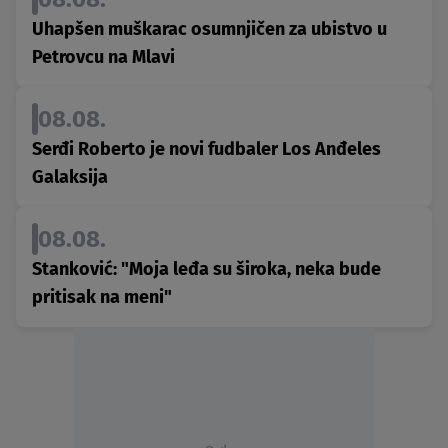
Uhapšen muškarac osumnjičen za ubistvo u
Petrovcu na Mlavi
08.08.
Serđi Roberto je novi fudbaler Los Anđeles
Galaksija
08.08.
Stanković: "Moja leđa su široka, neka bude
pritisak na meni"