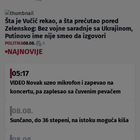
Šta je Vučić rekao, a šta prećutao pored
Zelenskog: Bez vojne saradnje sa Ukrajinom,
Putinovo ime nije smeo da izgovori
POLITIKA
08.08.
8
NAJNOVIJE
05:17
VIDEO Novak uzeo mikrofon i zapevao na
koncertu, pa zaplesao sa čuvenim pevačem
08.08.
Sunčano, do 36 stepeni, na istoku moguća kiša
08.08.