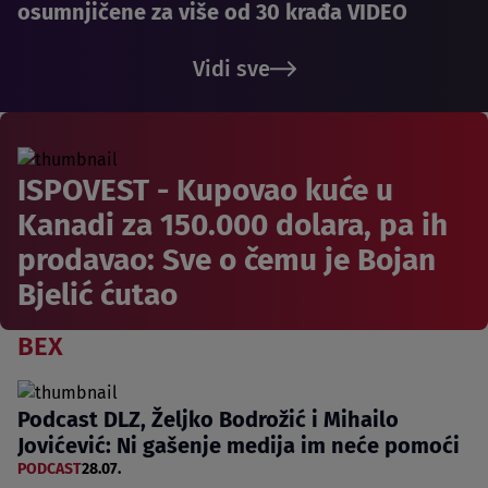
osumnjičene za više od 30 krađa VIDEO
Vidi sve
ISPOVEST - Kupovao kuće u
Kanadi za 150.000 dolara, pa ih
prodavao: Sve o čemu je Bojan
Bjelić ćutao
BEX
Podcast DLZ, Željko Bodrožić i Mihailo
Jovićević: Ni gašenje medija im neće pomoći
PODCAST
28.07.