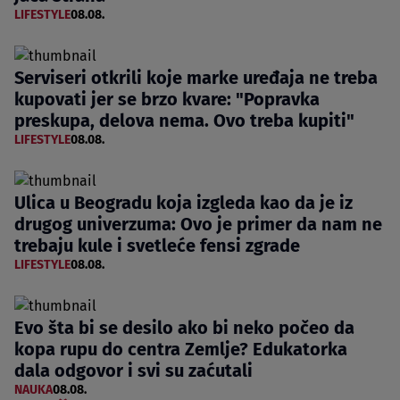
LIFESTYLE
08.08.
Serviseri otkrili koje marke uređaja ne treba
kupovati jer se brzo kvare: "Popravka
preskupa, delova nema. Ovo treba kupiti"
LIFESTYLE
08.08.
Ulica u Beogradu koja izgleda kao da je iz
drugog univerzuma: Ovo je primer da nam ne
trebaju kule i svetleće fensi zgrade
LIFESTYLE
08.08.
Evo šta bi se desilo ako bi neko počeo da
kopa rupu do centra Zemlje? Edukatorka
dala odgovor i svi su zaćutali
NAUKA
08.08.