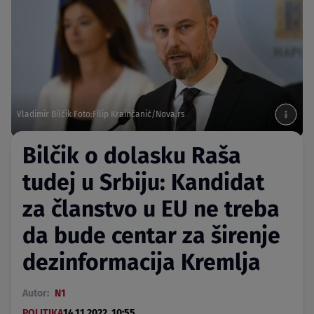
Vladimir Bilčik Foto:Filip Krainčanić/Nova.rs
Bilčik o dolasku Raša
tudej u Srbiju: Kandidat
za članstvo u EU ne treba
da bude centar za širenje
dezinformacija Kremlja
Autor:
N1
POLITIKA
14.11.2022. 10:55