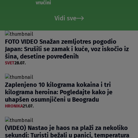
vrućini
Vidi sve
FOTO VIDEO Snažan zemljotres pogodio
Japan: Srušili se zamak i kuće, voz iskočio iz
šina, desetine povređenih
SVET
28.07.
Zaplenjeno 10 kilograma kokaina i tri
kilograma heroina: Pogledajte kako je
uhapšen osumnjičeni u Beogradu
HRONIKA
21.07.
(VIDEO) Nastao je haos na plaži za nekoliko
sekundi: Turisti bežali u panici, temperatura