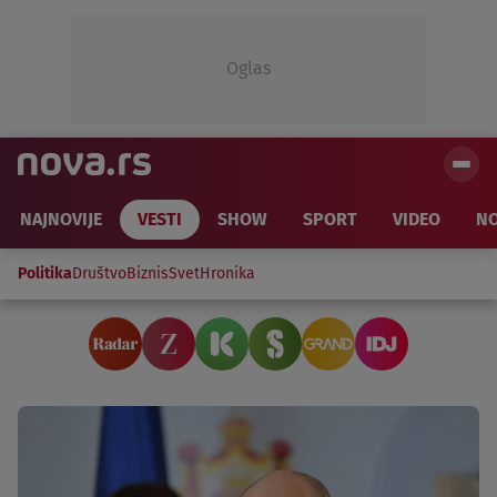
Oglas
NAJNOVIJE
VESTI
SHOW
SPORT
VIDEO
NO
Politika
Društvo
Biznis
Svet
Hronika