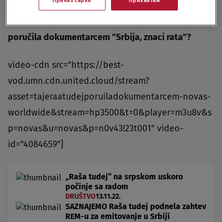
otvoriti predstavništvo u Srbiji prva je objavila
Nova.rs u julu.
BONUS VIDEO Šta je Raša tudej
poručila dokumentarcem "Srbija, znaci rata"?
video-cdn src="https://best-
vod.umn.cdn.united.cloud/stream?
asset=tajeraatudejporuiladokumentarcem-novas-
worldwide&stream=hp3500&t=0&player=m3u8v&s
p=novas&u=novas&p=n0v43!23t001" video-
id="4084659"]
„Raša tudej“ na srpskom uskoro
počinje sa radom
DRUŠTVO
13.11.22.
SAZNAJEMO Raša tudej podnela zahtev
REM-u za emitovanje u Srbiji