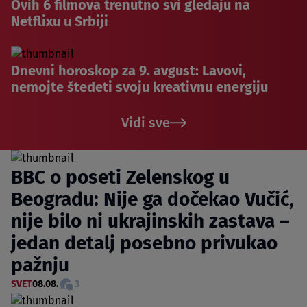
Ovih 6 filmova trenutno svi gledaju na
Netflixu u Srbiji
Dnevni horoskop za 9. avgust: Lavovi,
nemojte štedeti svoju kreativnu energiju
Vidi sve
BBC o poseti Zelenskog u
Beogradu: Nije ga dočekao Vučić,
nije bilo ni ukrajinskih zastava –
jedan detalj posebno privukao
pažnju
SVET
08.08.
3