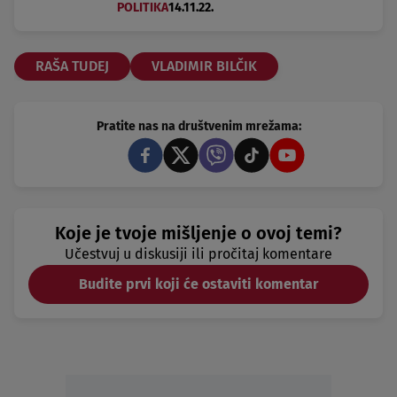
POLITIKA
14.11.22.
RAŠA TUDEJ
VLADIMIR BILČIK
Pratite nas na društvenim mrežama:
Koje je tvoje mišljenje o ovoj temi?
Učestvuj u diskusiji ili pročitaj komentare
Budite prvi koji će ostaviti komentar