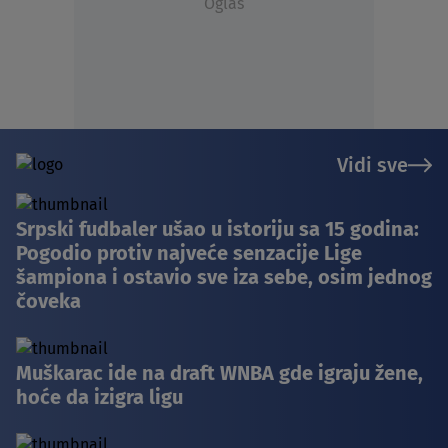
Oglas
Vidi sve
Srpski fudbaler ušao u istoriju sa 15 godina:
Pogodio protiv najveće senzacije Lige
šampiona i ostavio sve iza sebe, osim jednog
čoveka
Muškarac ide na draft WNBA gde igraju žene,
hoće da izigra ligu