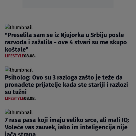
"Preselila sam se iz Njujorka u Srbiju posle
razvoda i zažalila - ove 4 stvari su me skupo
koštale"
LIFESTYLE
08.08.
Psiholog: Ovo su 3 razloga zašto je teže da
pronađete prijatelje kada ste stariji i razlozi
su tužni
LIFESTYLE
08.08.
7 rasa pasa koji imaju veliko srce, ali mali IQ:
Voleće vas zauvek, iako im inteligencija nije
jača strana