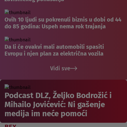
Ovih 10 ljudi su pokrenuli biznis u dobi od 44
do 85 godina: Uspeh nema rok trajanja
Da li će ovakvi mali automobili spasiti
Evropu i njen plan za električna vozila
Vidi sve
Podcast DLZ, Željko Bodrožić i
Mihailo Jovićević: Ni gašenje
medija im neće pomoći