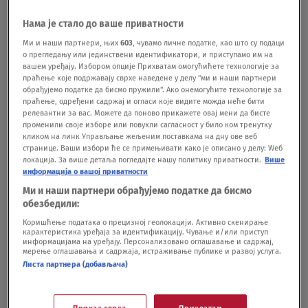
u nedelju da će „Raša tudej“ uskoro početi rad na
Нама је стало до ваше приватности
srpskom jeziku.Savet EU je u martu odlučio da
Ми и наши партнери, њих
603
, чувамо личне податке, као што су подаци
obustavi distribuciju ruskih državanih medija
о прегледању или јединствени идентификатори, и приступамо им на
вашем уређају. Избором опције Прихватам омогућићете технологије за
„Raša tudej“ i „Sputnjik“ na teritoriji cele EU. Kako
праћење које подржавају сврхе наведене у делу "ми и наши партнери
обрађујемо податке да бисмо пружили". Ако онемогућите технологије за
su preneli mediji, sankcije pokrivaju sva sredstva
праћење, одређени садржај и огласи које видите можда неће бити
релевантни за вас. Можете да поново прикажете овај мени да бисте
za prenos i distribuciju, kao što su kablovska,
променили своје изборе или повукли сагласност у било ком тренутку
кликом на линк Управљање жељеним поставкама на дну ове веб
satelitska, IPTV, platforme, veb stranice i
странице. Ваши избори ће се примењивати како је описано у делу: Wеб
aplikacije, a sve relevantne licence, ovlašenja i
локација. За више детаља погледајте нашу политику приватности.
Више
информација о вашој приватности
dogovori o distribuciji su suspendovani, naveli su
Ми и наши партнери обрађујемо податке да бисмо
u Savetu EU.U Briselu su ocenili da su ta dva
обезбедили:
Коришћење података о прецизној геолокацији. Активно скенирање
medija važni instrumenti u „podsticanju i podršci
карактеристика уређаја за идентификацију. Чување и/или приступ
информацијама на уређају. Персонализовано оглашавање и садржај,
ruske agresije” protiv Ukrajine i da predstavljaju
мерење оглашавања и садржаја, истраживање публике и развој услуга.
Листа партнера (добављача)
„značajnu i direktnu pretnju javnom redu i
bezbednosti EU”.Vest da će ruska TV stanica
Приказ сврха
Прихватам