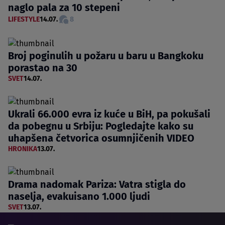
naglo pala za 10 stepeni
LIFESTYLE
14.07.
8
Broj poginulih u požaru u baru u Bangkoku
porastao na 30
SVET
14.07.
Ukrali 66.000 evra iz kuće u BiH, pa pokušali
da pobegnu u Srbiju: Pogledajte kako su
uhapšena četvorica osumnjičenih VIDEO
HRONIKA
13.07.
Drama nadomak Pariza: Vatra stigla do
naselja, evakuisano 1.000 ljudi
SVET
13.07.