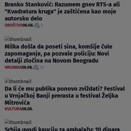
Branko Stanković: Razumem gnev RTS-a ali
"Kvadratura kruga" je zaštićena kao moje
autorsko delo
DRUŠTVO
06.08.
2
Milka došla da poseti sina, komšije čule
zapomaganje, pa pozvale policiju: Novi
detalji zločina na Novom Beogradu
HRONIKA
06.08.
12
Da li će mu publika ponovo zviždati? Festival
u Vrnjačkoj Banji prerasta u festival Željka
Mitrovića
KULTURA
08.08.
Srbija uvodi kauciju za ambalažu: 10 dinara