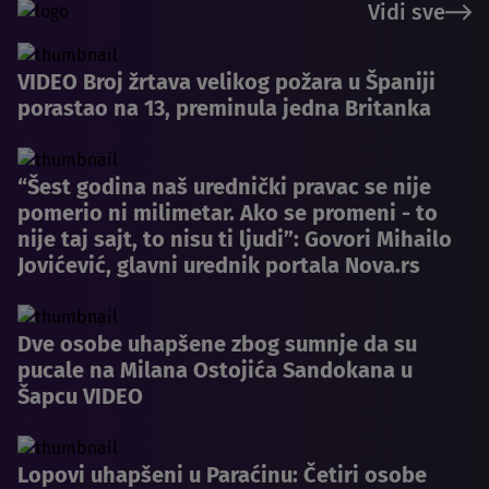
Vidi sve
VIDEO Broj žrtava velikog požara u Španiji
porastao na 13, preminula jedna Britanka
“Šest godina naš urednički pravac se nije
pomerio ni milimetar. Ako se promeni - to
nije taj sajt, to nisu ti ljudi”: Govori Mihailo
Jovićević, glavni urednik portala Nova.rs
Dve osobe uhapšene zbog sumnje da su
pucale na Milana Ostojića Sandokana u
Šapcu VIDEO
Lopovi uhapšeni u Paraćinu: Četiri osobe