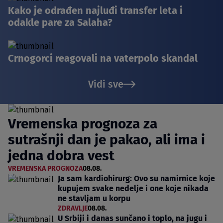
Kako je odrađen najluđi transfer leta i
odakle pare za Salaha?
Crnogorci reagovali na vaterpolo skandal
Vidi sve
Vremenska prognoza za
sutrašnji dan je pakao, ali ima i
jedna dobra vest
VREMENSKA PROGNOZA
08.08.
Ja sam kardiohirurg: Ovo su namirnice koje
kupujem svake nedelje i one koje nikada
ne stavljam u korpu
ZDRAVLJE
08.08.
U Srbiji i danas sunčano i toplo, na jugu i