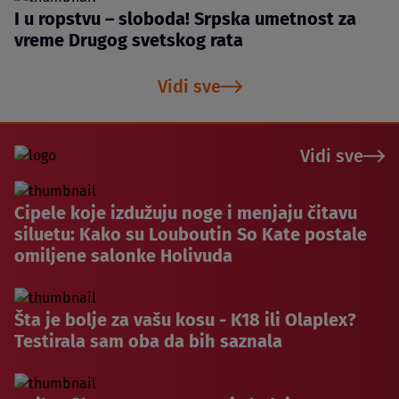
I u ropstvu – sloboda! Srpska umetnost za
vreme Drugog svetskog rata
Vidi sve
Vidi sve
Cipele koje izdužuju noge i menjaju čitavu
siluetu: Kako su Louboutin So Kate postale
omiljene salonke Holivuda
Šta je bolje za vašu kosu - K18 ili Olaplex?
Testirala sam oba da bih saznala