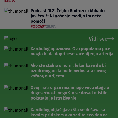
BEX
Podcast DLZ, Željko Bodrožić i Mihailo
Jovićević: Ni gašenje medija im neće
pomoći
PODCAST
28.07.
Vidi sve
Kardiolog upozorava: Ovo popularno piće
moglo bi da doprinese začepljenju arterija
Ako ste stalno umorni, lekar kaže da bi
uzrok mogao da bude nedostatak ovog
važnog nutrijenta
Ovaj mali organ ima mnogo veću ulogu u
dugovečnosti nego što se dosad mislilo,
pokazalo je istraživanje
Kardiolog objašnjava šta se dešava sa
krvnim pritiskom ako sedite ceo dan na