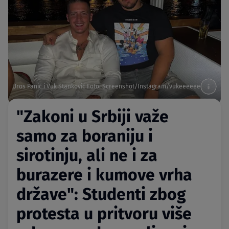
Uros Panić i Vuk Stanković Foto: Screenshot/Instagram/vukeeeeee
"Zakoni u Srbiji važe
samo za boraniju i
sirotinju, ali ne i za
burazere i kumove vrha
države": Studenti zbog
protesta u pritvoru više