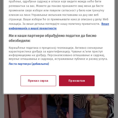
праћење, одређени садржај и огласи које видите можда неће бити
релевантни за вас. Можете да поново прикажете овај мени да бисте
променили своје изборе или повукли сагласност у било ком тренутку
кликом на линк Управљање жељеним поставкама на дну ове веб
странице. Ваши избори ће се примењивати како је описано у делу: Wеб
локација. За више детаља погледајте нашу политику приватности.
Више
информација о вашој приватности
Ми и наши партнери обрађујемо податке да бисмо
обезбедили:
Коришћење података о прецизној геолокацији. Активно скенирање
карактеристика уређаја за идентификацију. Чување и/или приступ
информацијама на уређају. Персонализовано оглашавање и садржај,
мерење оглашавања и садржаја, истраживање публике и развој услуга.
Листа партнера (добављача)
Приказ сврха
Прихватам