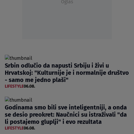
Oglas
Srbin odlučio da napusti Srbiju i živi u
Hrvatskoj: "Kulturnije je i normalnije društvo
- samo me jedno plaši"
LIFESTYLE
06.08.
Godinama smo bili sve inteligentniji, a onda
se desio preokret: Naučnici su istraživali "da
li postajemo gluplji" i evo rezultata
LIFESTYLE
06.08.