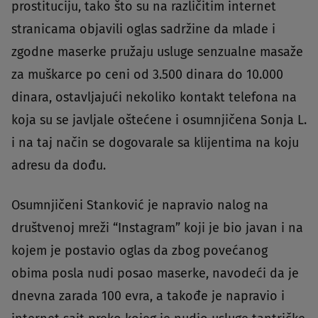
prostituciju, tako što su na različitim internet
stranicama objavili oglas sadržine da mlade i
zgodne maserke pružaju usluge senzualne masaže
za muškarce po ceni od 3.500 dinara do 10.000
dinara, ostavljajući nekoliko kontakt telefona na
koja su se javljale oštećene i osumnjičena Sonja L.
i na taj način se dogovarale sa klijentima na koju
adresu da dođu.
Osumnjičeni Stanković je napravio nalog na
društvenoj mreži “Instagram” koji je bio javan i na
kojem je postavio oglas da zbog povećanog
obima posla nudi posao maserke, navodeći da je
dnevna zarada 100 evra, a takođe je napravio i