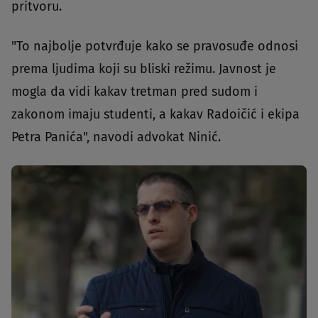
pritvoru.
"To najbolje potvrđuje kako se pravosuđe odnosi
prema ljudima koji su bliski režimu. Javnost je
mogla da vidi kakav tretman pred sudom i
zakonom imaju studenti, a kakav Radoičić i ekipa
Petra Panića", navodi advokat Ninić.