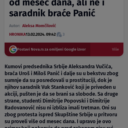
od mesec dana, ali ne i
saradnik braće Panić
Autor:
Aleksa Momčilović
HRONIKA
13.02.2024. 09:42
3
Postavi Nova.rs za omiljeni Google izvor
Više
Kumovi predsednika Srbije Aleksandra Vučića,
braća Uroš i Miloš Panić i dalje su u bekstvu zbog
sumnje da su posredovali u prostituciji, dok je
njihov saradnik Vuk Stanković koji je priveden u
akciji, pušten je da se brani sa slobode. Sa druge
strane, studenti Dimitrije Popovski i Dimitrije
Radovanović nisu ni izbliza imali tretman. Oni su
zbog protesta ispred Skupštine Srbije u pritvoru
su proveli više od mesec dana. I upravo je ovo