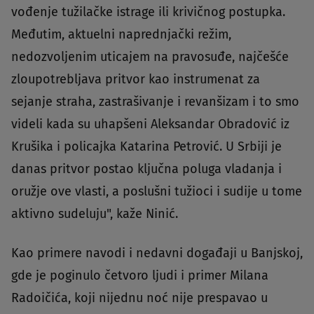
vođenje tužilačke istrage ili krivičnog postupka.
Međutim, aktuelni naprednjački režim,
nedozvoljenim uticajem na pravosuđe, najčešće
zloupotrebljava pritvor kao instrumenat za
sejanje straha, zastrašivanje i revanšizam i to smo
videli kada su uhapšeni Aleksandar Obradović iz
Krušika i policajka Katarina Petrović. U Srbiji je
danas pritvor postao ključna poluga vladanja i
oružje ove vlasti, a poslušni tužioci i sudije u tome
aktivno sudeluju", kaže Ninić.
Kao primere navodi i nedavni događaji u Banjskoj,
gde je poginulo četvoro ljudi i primer Milana
Radoičića, koji nijednu noć nije prespavao u