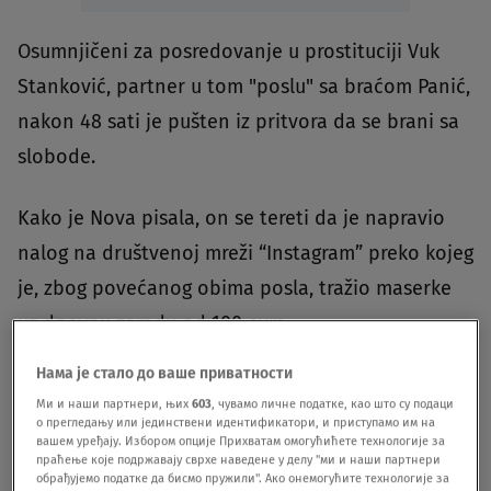
Osumnjičeni za posredovanje u prostituciji Vuk
Stanković, partner u tom "poslu" sa braćom Panić,
nakon 48 sati je pušten iz pritvora da se brani sa
slobode.
Kako je Nova pisala, on se tereti da je napravio
nalog na društvenoj mreži “Instagram” preko kojeg
je, zbog povećanog obima posla, tražio maserke
uz dnevnu zaradu od 100 evra.
Нама је стало до ваше приватности
Osim toga napravio je i internet sajt preko kojeg
Ми и наши партнери, њих
603
, чувамо личне податке, као што су подаци
je nudio usluge tantričke masaže.
о прегледању или јединствени идентификатори, и приступамо им на
вашем уређају. Избором опције Прихватам омогућићете технологије за
праћење које подржавају сврхе наведене у делу "ми и наши партнери
обрађујемо податке да бисмо пружили". Ако онемогућите технологије за