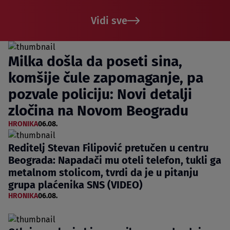
Vidi sve
Milka došla da poseti sina,
komšije čule zapomaganje, pa
pozvale policiju: Novi detalji
zločina na Novom Beogradu
HRONIKA
06.08.
Reditelj Stevan Filipović pretučen u centru
Beograda: Napadači mu oteli telefon, tukli ga
metalnom stolicom, tvrdi da je u pitanju
grupa plaćenika SNS (VIDEO)
HRONIKA
06.08.