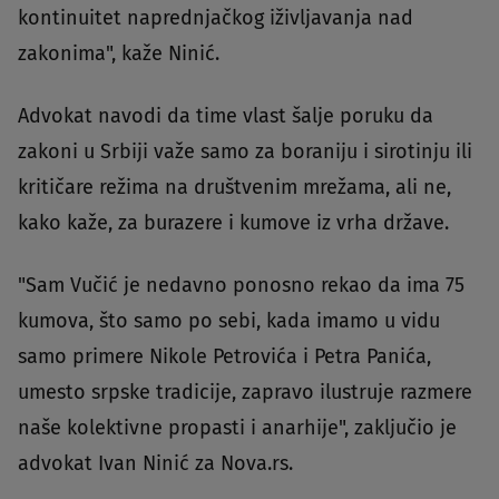
kontinuitet naprednjačkog iživljavanja nad
zakonima", kaže Ninić.
Advokat navodi da time vlast šalje poruku da
zakoni u Srbiji važe samo za boraniju i sirotinju ili
kritičare režima na društvenim mrežama, ali ne,
kako kaže, za burazere i kumove iz vrha države.
"Sam Vučić je nedavno ponosno rekao da ima 75
kumova, što samo po sebi, kada imamo u vidu
samo primere Nikole Petrovića i Petra Panića,
umesto srpske tradicije, zapravo ilustruje razmere
naše kolektivne propasti i anarhije", zaključio je
advokat Ivan Ninić za Nova.rs.