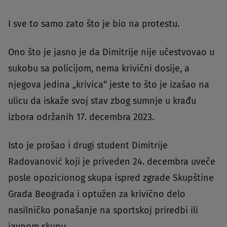
I sve to samo zato što je bio na protestu.
Ono što je jasno je da Dimitrije nije učestvovao u
sukobu sa policijom, nema krivični dosije, a
njegova jedina „krivica“ jeste to što je izašao na
ulicu da iskaže svoj stav zbog sumnje u krađu
izbora održanih 17. decembra 2023.
Isto je prošao i drugi student Dimitrije
Radovanović koji je priveden 24. decembra uveče
posle opozicionog skupa ispred zgrade Skupštine
Grada Beograda i optužen za krivično delo
nasilničko ponašanje na sportskoj priredbi ili
javnom skupu.