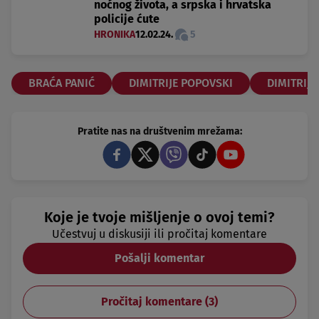
noćnog života, a srpska i hrvatska
policije ćute
HRONIKA
12.02.24.
5
BRAĆA PANIĆ
DIMITRIJE POPOVSKI
DIMITRIJ
Pratite nas na društvenim mrežama:
Koje je tvoje mišljenje o ovoj temi?
Učestvuj u diskusiji ili pročitaj komentare
Pošalji komentar
Pročitaj komentare (
3
)