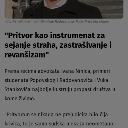
Foto: Privatna arhiva
|
Dimitrije Radovanović Foto: Privatna arhiva
"Pritvor kao instrumenat za
sejanje straha, zastrašivanje i
revanšizam"
Prema rečima advokata Ivana Ninića, primeri
studenata Popovskog i Radovanovića i Vuka
Stankovića najbolje ilustruju propast društva u
kome živimo.
"Pritvorom se nikada ne prejudicira bilo čija
krivica, to je samo sudska mera za neometano