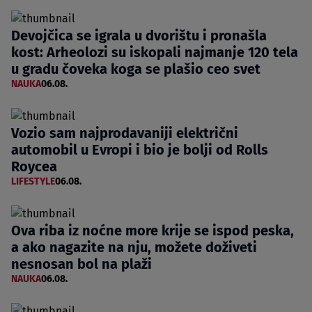
Devojčica se igrala u dvorištu i pronašla
kost: Arheolozi su iskopali najmanje 120 tela
u gradu čoveka koga se plašio ceo svet
NAUKA
06.08.
Vozio sam najprodavaniji električni
automobil u Evropi i bio je bolji od Rolls
Roycea
LIFESTYLE
06.08.
Ova riba iz noćne more krije se ispod peska,
a ako nagazite na nju, možete doživeti
nesnosan bol na plaži
NAUKA
06.08.