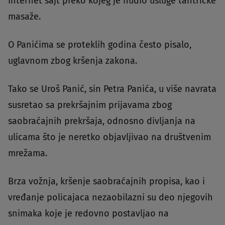
internet sajt preko kojeg je nudio usluge tantričke
masaže.
O Panićima se proteklih godina često pisalo,
uglavnom zbog kršenja zakona.
Tako se Uroš Panić, sin Petra Panića, u više navrata
susretao sa prekršajnim prijavama zbog
saobraćajnih prekršaja, odnosno divljanja na
ulicama što je neretko objavljivao na društvenim
mrežama.
Brza vožnja, kršenje saobraćajnih propisa, kao i
vređanje policajaca nezaobilazni su deo njegovih
snimaka koje je redovno postavljao na