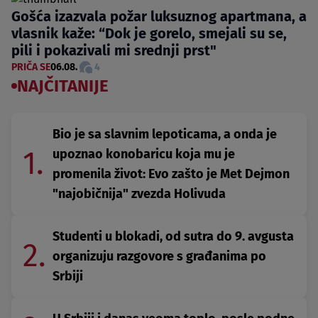
Gošća izazvala požar luksuznog apartmana, a
vlasnik kaže: “Dok je gorelo, smejali su se,
pili i pokazivali mi srednji prst"
PRIČA SE
06.08.
4
NAJČITANIJE
Bio je sa slavnim lepoticama, a onda je
1.
upoznao konobaricu koja mu je
promenila život: Evo zašto je Met Dejmon
"najobičnija" zvezda Holivuda
Studenti u blokadi, od sutra do 9. avgusta
2.
organizuju razgovore s građanima po
Srbiji