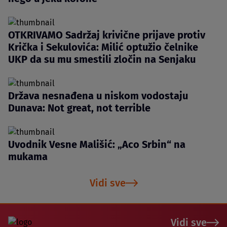
OTKRIVAMO Sadržaj krivične prijave protiv
Krička i Sekulovića: Milić optužio čelnike
UKP da su mu smestili zločin na Senjaku
Država nesnađena u niskom vodostaju
Dunava: Not great, not terrible
Uvodnik Vesne Mališić: „Aco Srbin“ na
mukama
Vidi sve
Vidi sve