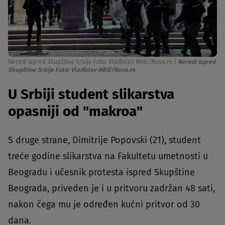
Neredi ispred Skupštine Srbije Foto: Vladislav Mitić/Nova.rs
|
Neredi ispred
Skupštine Srbije Foto: Vladislav Mitić/Nova.rs
U Srbiji student slikarstva
opasniji od "makroa"
S druge strane, Dimitrije Popovski (21), student
treće godine slikarstva na Fakultetu umetnosti u
Beogradu i učesnik protesta ispred Skupštine
Beograda, priveden je i u pritvoru zadržan 48 sati,
nakon čega mu je određen kućni pritvor od 30
dana.