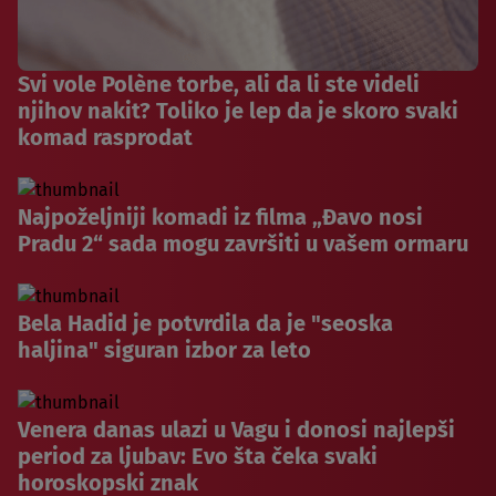
Svi vole Polène torbe, ali da li ste videli
njihov nakit? Toliko je lep da je skoro svaki
komad rasprodat
Najpoželjniji komadi iz filma „Đavo nosi
Pradu 2“ sada mogu završiti u vašem ormaru
Bela Hadid je potvrdila da je "seoska
haljina" siguran izbor za leto
Venera danas ulazi u Vagu i donosi najlepši
period za ljubav: Evo šta čeka svaki
horoskopski znak