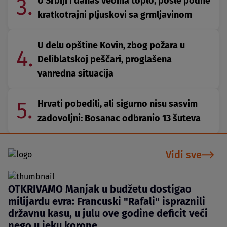
3.
U Srbiji i danas veoma toplo, posle podne
kratkotrajni pljuskovi sa grmljavinom
U delu opštine Kovin, zbog požara u
4.
Deliblatskoj peščari, proglašena
vanredna situacija
5.
Hrvati pobedili, ali sigurno nisu sasvim
zadovoljni: Bosanac odbranio 13 šuteva
Vidi sve
OTKRIVAMO Manjak u budžetu dostigao
milijardu evra: Francuski "Rafali" ispraznili
državnu kasu, u julu ove godine deficit veći
nego u jeku korone