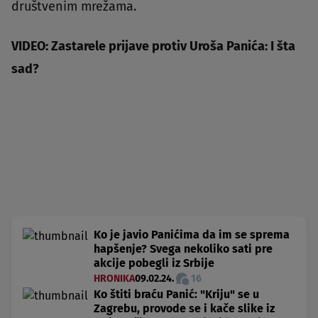
društvenim mrežama.
VIDEO: Zastarele prijave protiv Uroša Panića: I šta
sad?
Ko je javio Panićima da im se sprema
hapšenje? Svega nekoliko sati pre
akcije pobegli iz Srbije
HRONIKA
09.02.24.
16
Ko štiti braću Panić: "Kriju" se u
Zagrebu, provode se i kače slike iz