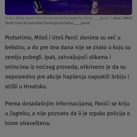
Uroš i Miloš Panić Foto:Screenshot/Instagram/milos____panic
|
Uroš i Miloš
Panić Foto:Screenshot/Instagram/milos____panic
Podsetimo, Miloš i Uroš Panić danima su već u
bekstvu, a do pre dva dana nije se znalo u koju su
zemlju pobegli. Ipak, zahvaljujući slikama i
snimcima iz noćnog provoda, otkriveno je da su
neposredno pre akcije hapšenja napustili Srbiju i
otišli u Hrvatsku.
Prema dosadašnjim informacijama, Panići se kriju
u Zagrebu, a nije poznato da li je srpska policija o
tome obaveštena.