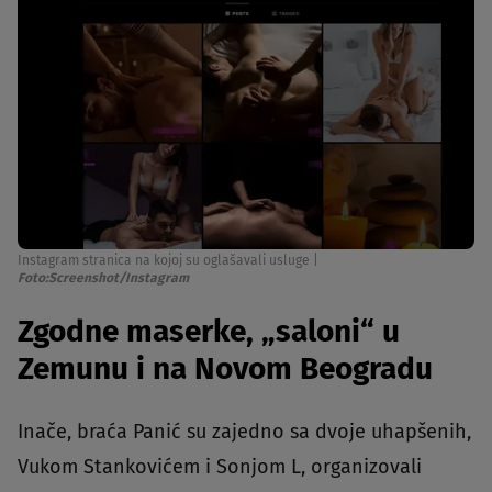
Instagram stranica na kojoj su oglašavali usluge
|
Foto:Screenshot/Instagram
Zgodne maserke, „saloni“ u
Zemunu i na Novom Beogradu
Inače, braća Panić su zajedno sa dvoje uhapšenih,
Vukom Stankovićem i Sonjom L, organizovali