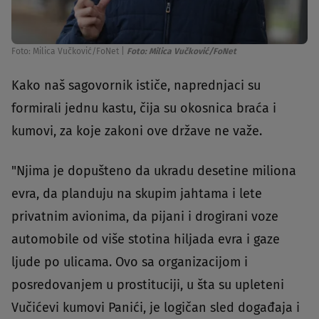
Foto: Milica Vučković/FoNet
|
Foto: Milica Vučković/FoNet
Kako naš sagovornik ističe, naprednjaci su
formirali jednu kastu, čija su okosnica braća i
kumovi, za koje zakoni ove države ne važe.
"Njima je dopušteno da ukradu desetine miliona
evra, da planduju na skupim jahtama i lete
privatnim avionima, da pijani i drogirani voze
automobile od više stotina hiljada evra i gaze
ljude po ulicama. Ovo sa organizacijom i
posredovanjem u prostituciji, u šta su upleteni
Vučićevi kumovi Panići, je logičan sled događaja i