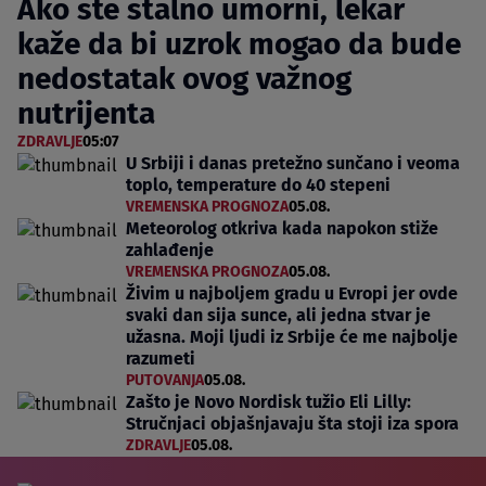
Ako ste stalno umorni, lekar
kaže da bi uzrok mogao da bude
nedostatak ovog važnog
nutrijenta
ZDRAVLJE
05:07
U Srbiji i danas pretežno sunčano i veoma
toplo, temperature do 40 stepeni
VREMENSKA PROGNOZA
05.08.
Meteorolog otkriva kada napokon stiže
zahlađenje
VREMENSKA PROGNOZA
05.08.
Živim u najboljem gradu u Evropi jer ovde
svaki dan sija sunce, ali jedna stvar je
užasna. Moji ljudi iz Srbije će me najbolje
razumeti
PUTOVANJA
05.08.
Zašto je Novo Nordisk tužio Eli Lilly:
Stručnjaci objašnjavaju šta stoji iza spora
ZDRAVLJE
05.08.