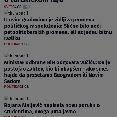
SVET
04.08.
1
U ovim gradovima je vidljiva promena
političkog raspoloženja: Slično bilo uoči
petooktobarskih promena, ali uz jednu bitnu
razliku
POLITIKA
05.08.
Ministar odbrane BiH odgovara Vučiću: Da je
postojao zahtev, bio bi uhapšen - ako smeš
hajde da prošetamo Beogradom ili Novim
Sadom
POLITIKA
05.08.
Bojana Maljević napisala novu poruku o
studentima, ovoga puta javno