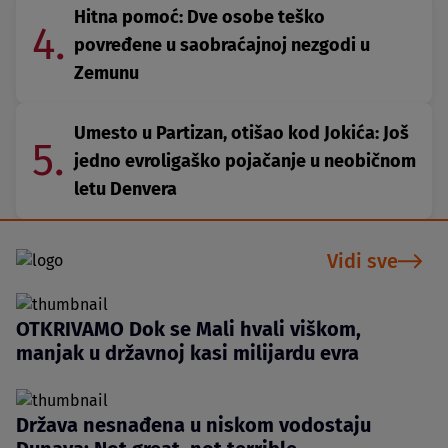
Hitna pomoć: Dve osobe teško
4.
povređene u saobraćajnoj nezgodi u
Zemunu
Umesto u Partizan, otišao kod Jokića: Još
5.
jedno evroligaško pojačanje u neobičnom
letu Denvera
Vidi sve
OTKRIVAMO Dok se Mali hvali viškom,
manjak u državnoj kasi milijardu evra
Država nesnađena u niskom vodostaju