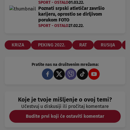
SPORT - OSTALO
01.03.22.
Poznati srpski atletičar završio
karijeru, oprostio se dirljivom
porukom FOTO
SPORT - OSTALO
27.02.22.
KRIZA
PEKING 2022.
RAT
RUSIJA
Pratite nas na društvenim mrežama:
Koje je tvoje mišljenje o ovoj temi?
Učestvuj u diskusiji ili pročitaj komentare
Budite prvi koji će ostaviti komentar