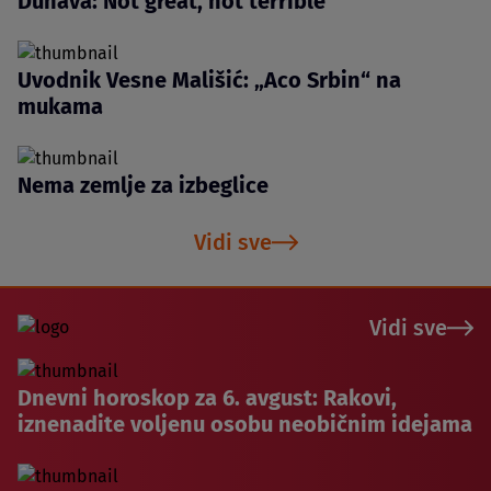
Dunava: Not great, not terrible
Uvodnik Vesne Mališić: „Aco Srbin“ na
mukama
Nema zemlje za izbeglice
Vidi sve
Vidi sve
Dnevni horoskop za 6. avgust: Rakovi,
iznenadite voljenu osobu neobičnim idejama