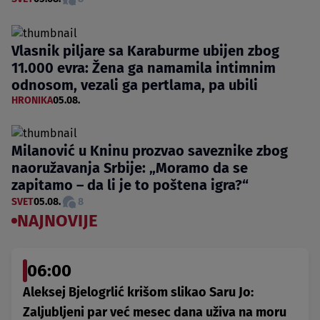
Vlasnik piljare sa Karaburme ubijen zbog
11.000 evra: Žena ga namamila intimnim
odnosom, vezali ga pertlama, pa ubili
HRONIKA
05.08.
Milanović u Kninu prozvao saveznike zbog
naoružavanja Srbije: „Moramo da se
zapitamo – da li je to poštena igra?“
SVET
05.08.
8
NAJNOVIJE
06:00
Aleksej Bjelogrlić krišom slikao Saru Jo:
Zaljubljeni par već mesec dana uživa na moru