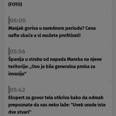
(FOTO)
06:00
Manjak goriva u narednom periodu? Cena
nafte skače a vi možete profitirati!
05:56
Španija u strahu od napada Maroka na njene
teritorije: „Ovo je bila generalna proba za
invaziju“
05:42
Ekspert za govor tela otkriva kako da odmah
prepoznate da vas neko laže: "Uvek urade iste
dve stvari"