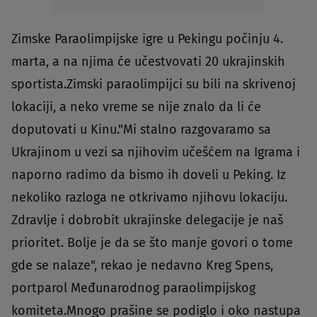
Zimske Paraolimpijske igre u Pekingu počinju 4.
marta, a na njima će učestvovati 20 ukrajinskih
sportista.Zimski paraolimpijci su bili na skrivenoj
lokaciji, a neko vreme se nije znalo da li će
doputovati u Kinu."Mi stalno razgovaramo sa
Ukrajinom u vezi sa njihovim učešćem na Igrama i
naporno radimo da bismo ih doveli u Peking. Iz
nekoliko razloga ne otkrivamo njihovu lokaciju.
Zdravlje i dobrobit ukrajinske delegacije je naš
prioritet. Bolje je da se što manje govori o tome
gde se nalaze", rekao je nedavno Kreg Spens,
portparol Međunarodnog paraolimpijskog
komiteta.Mnogo prašine se podiglo i oko nastupa