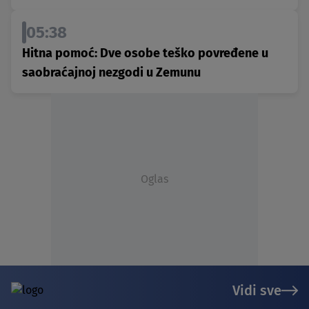
05:38
Hitna pomoć: Dve osobe teško povređene u
saobraćajnoj nezgodi u Zemunu
Oglas
Vidi sve