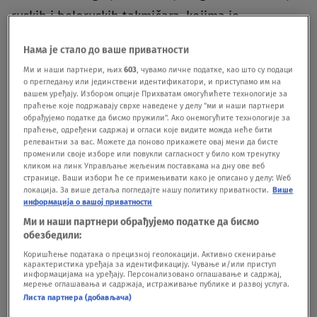
ruskih i beloruskih takmičara, kojima je
preporučeno da ne učestvuju.Brojni sportisti
Нама је стало до ваше приватности
tražili su od olimpijskih i paraolimpijskih čelnika
Ми и наши партнери, њих
603
, чувамо личне податке, као што су подаци
da suspenduju ruske i beloruske sportiste sa
о прегледању или јединствени идентификатори, и приступамо им на
вашем уређају. Избором опције Прихватам омогућићете технологије за
takmičenja.Rusija će učestvovati pod imenom
праћење које подржавају сврхе наведене у делу "ми и наши партнери
обрађујемо податке да бисмо пружили". Ако онемогућите технологије за
Ruski paraolimpijski komitet, kao i na Zimskim
праћење, одређени садржај и огласи које видите можда неће бити
релевантни за вас. Можете да поново прикажете овај мени да бисте
igrama.Kina je za Zimske olimpijske igre i Zimske
променили своје изборе или повукли сагласност у било ком тренутку
кликом на линк Управљање жељеним поставкама на дну ове веб
Paraolimpijske igre napravila zatvoreni sistem,
странице. Ваши избори ће се примењивати како је описано у делу: Wеб
локација. За више детаља погледајте нашу политику приватности.
Више
kako bi sportiste, zaposlene u organizaciji i
информација о вашој приватности
novinare ograničila na određene hotele, borilišta
Ми и наши партнери обрађујемо податке да бисмо
обезбедили:
i medijski centar bez kontakta sa stanovništvom
Коришћење података о прецизној геолокацији. Активно скенирање
Pekinga.Na ovogodišnjim Zimskim Paraolimpijskim
карактеристика уређаја за идентификацију. Чување и/или приступ
информацијама на уређају. Персонализовано оглашавање и садржај,
мерење оглашавања и садржаја, истраживање публике и развој услуга.
igrama učestvovaće oko 650 spotista.
BONUS
Листа партнера (добављача)
VIDEO Vukićević nakon poslednjeg mesta u