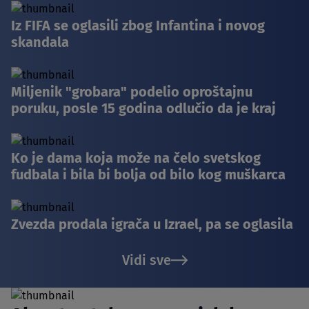
Iz FIFA se oglasili zbog Infantina i novog
skandala
Miljenik "grobara" podelio oproštajnu
poruku, posle 15 godina odlučio da je kraj
Ko je dama koja može na čelo svetskog
fudbala i bila bi bolja od bilo kog muškarca
Zvezda prodala igrača u Izrael, pa se oglasila
Vidi sve