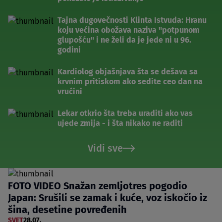
Tajna dugovečnosti Klinta Istvuda: Hranu
koju većina obožava naziva "potpunom
glupošću" i ne želi da je jede ni u 96.
godini
Kardiolog objašnjava šta se dešava sa
krvnim pritiskom ako sedite ceo dan na
vrućini
Lekar otkrio šta treba uraditi ako vas
ujede zmija - i šta nikako ne raditi
Vidi sve
FOTO VIDEO Snažan zemljotres pogodio
Japan: Srušili se zamak i kuće, voz iskočio iz
šina, desetine povređenih
SVET
28.07.