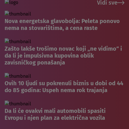
Vidi sve
Nova energetska glavobolja: Peleta ponovo
nema na stovarištima, a cena raste
Zašto lakše trošimo novac koji „ne vidimo“ i
da li je impulsivna kupovina oblik
zavisničkog ponašanja
Ovih 10 ljudi su pokrenuli biznis u dobi od 44
do 85 godina: Uspeh nema rok trajanja
Da li će ovakvi mali automobili spasiti
Evropu i njen plan za električna vozila