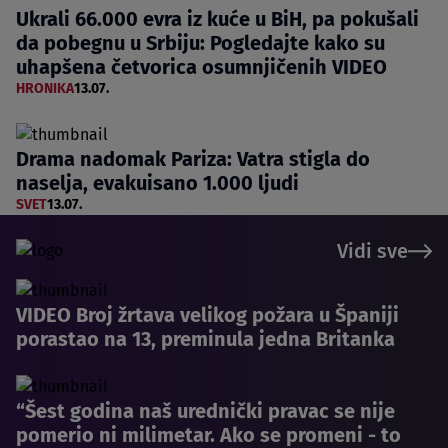
Ukrali 66.000 evra iz kuće u BiH, pa pokušali
da pobegnu u Srbiju: Pogledajte kako su
uhapšena četvorica osumnjičenih VIDEO
HRONIKA
13.07.
Drama nadomak Pariza: Vatra stigla do
naselja, evakuisano 1.000 ljudi
SVET
13.07.
Vidi sve
VIDEO Broj žrtava velikog požara u Španiji
porastao na 13, preminula jedna Britanka
“Šest godina naš urednički pravac se nije
pomerio ni milimetar. Ako se promeni - to