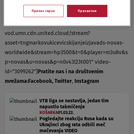
Pekingu: Glavni cilj bio da završim trku
Приказ сврха
Прихватам
video-cdn src="https://best-
vod.umn.cdn.united.cloud/stream?
asset=tngmarkovukicevicskijanjeizjavads-novas-
worldwide&stream=hp3500&t=0&player=m3u8v&s
p=novas&u=novas&p=n0v43!23t001" video-
id="3099262"]
Pratite nas i na društvenim
mrežama:
Facebook
,
Twitter
,
Instagram
VTB liga se nastavlja, jedan tim
napustio takmičenje
KOŠARKA
01.03.22.
Pogledajte reakciju Rusa kada su
Ukrajinci zbog rata odbili meč
mačevanja VIDEO