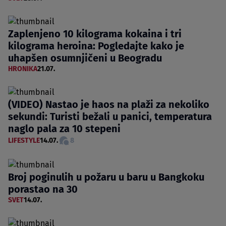
Zaplenjeno 10 kilograma kokaina i tri
kilograma heroina: Pogledajte kako je
uhapšen osumnjičeni u Beogradu
HRONIKA
21.07.
(VIDEO) Nastao je haos na plaži za nekoliko
sekundi: Turisti bežali u panici, temperatura
naglo pala za 10 stepeni
LIFESTYLE
14.07.
8
Broj poginulih u požaru u baru u Bangkoku
porastao na 30
SVET
14.07.