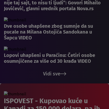
nije taj sajt, to nisu ti ljudi”: Govori Mihailo
Jovićević, glavni urednik portala Nova.rs
Dve osobe uhapšene zbog sumnje da su
pucale na Milana Ostojića Sandokana u
Šapcu VIDEO
Lopovi uhapšeni u Paraćinu: Četiri osobe
osumnjičene za više od 30 krađa VIDEO
Vidi sve
ISPOVEST - Kupovao kuće u
Kanadi za 150.000 dolara, pa ih