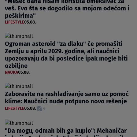
"Mesec dana nisam koristila omekšivač za
veš. Evo šta se dogodilo sa mojom odećom i
peškirima"
LIFESTYLE
05.08.
Ogroman asteroid "za dlaku" će promašiti
Zemlju u aprilu 2029. godine, ali naučnici
upozoravaju da bi posledice ipak mogle biti
ozbiljne
NAUKA
05.08.
Zaboravite na rashlađivanje samo uz pomoć
klime: Naučnici nude potpuno novo rešenje
LIFESTYLE
05.08.
4
"Da mogu, odmah bih ga kupio": Mehaničar