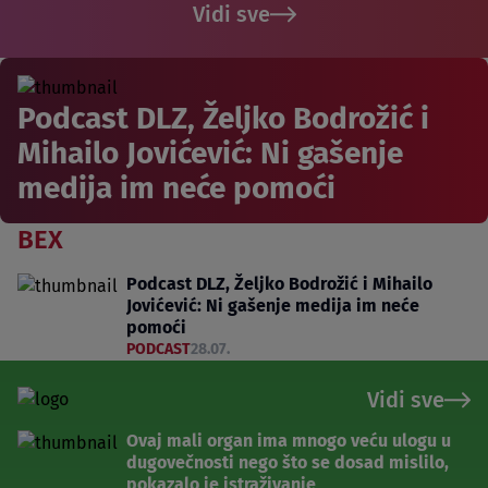
Vidi sve
Podcast DLZ, Željko Bodrožić i
Mihailo Jovićević: Ni gašenje
medija im neće pomoći
BEX
Podcast DLZ, Željko Bodrožić i Mihailo
Jovićević: Ni gašenje medija im neće
pomoći
PODCAST
28.07.
Vidi sve
Ovaj mali organ ima mnogo veću ulogu u
dugovečnosti nego što se dosad mislilo,
pokazalo je istraživanje