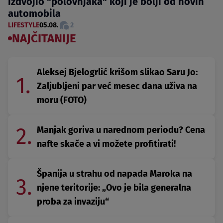
izdvojio "polovnjaka" koji je bolji od novih
automobila
LIFESTYLE
05.08.
2
NAJČITANIJE
Aleksej Bjelogrlić krišom slikao Saru Jo:
1.
Zaljubljeni par već mesec dana uživa na
moru (FOTO)
2.
Manjak goriva u narednom periodu? Cena
nafte skače a vi možete profitirati!
Španija u strahu od napada Maroka na
3.
njene teritorije: „Ovo je bila generalna
proba za invaziju“