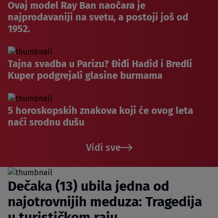
Ovaj model Ray Ban naočara je
najprodavaniji na svetu, a postoji još od
1952.
Tajna svadba u Parizu? Điđi Hadid i Bredli
Kuper podgrejali glasine burmama
5 horoskopskih znakova koji će ovog leta
naći srodnu dušu
Vidi sve
Dečaka (13) ubila jedna od
najotrovnijih meduza: Tragedija
u turističkom raju