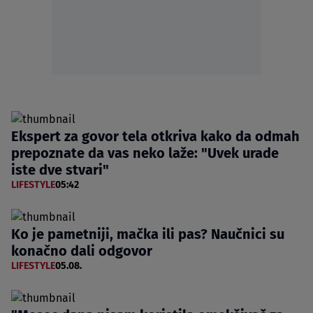
Ekspert za govor tela otkriva kako da odmah
prepoznate da vas neko laže: "Uvek urade
iste dve stvari"
LIFESTYLE
05:42
Ko je pametniji, mačka ili pas? Naučnici su
konačno dali odgovor
LIFESTYLE
05.08.