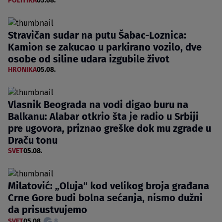
POLITIKA
05.08.
Stravičan sudar na putu Šabac-Loznica:
Kamion se zakucao u parkirano vozilo, dve
osobe od siline udara izgubile život
HRONIKA
05.08.
Vlasnik Beograda na vodi digao buru na
Balkanu: Alabar otkrio šta je radio u Srbiji
pre ugovora, priznao greške dok mu zgrade u
Draču tonu
SVET
05.08.
Milatović: „Oluja“ kod velikog broja građana
Crne Gore budi bolna sećanja, nismo dužni
da prisustvujemo
SVET
05.08.
8