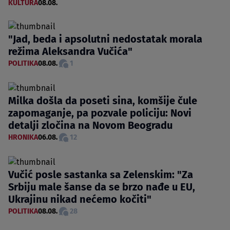
KULTURA
08.08.
"Jad, beda i apsolutni nedostatak morala
režima Aleksandra Vučića"
POLITIKA
08.08.
1
Milka došla da poseti sina, komšije čule
zapomaganje, pa pozvale policiju: Novi
detalji zločina na Novom Beogradu
HRONIKA
06.08.
12
Vučić posle sastanka sa Zelenskim: "Za
Srbiju male šanse da se brzo nađe u EU,
Ukrajinu nikad nećemo kočiti"
POLITIKA
08.08.
28