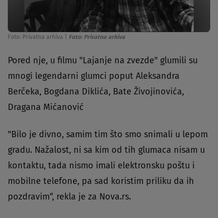
Foto: Privatna arhiva
|
Foto: Privatna arhiva
Pored nje, u filmu "Lajanje na zvezde" glumili su
mnogi legendarni glumci poput Aleksandra
Berčeka, Bogdana Diklića, Bate Živojinovića,
Dragana Mićanović
"Bilo je divno, samim tim što smo snimali u lepom
gradu. Nažalost, ni sa kim od tih glumaca nisam u
kontaktu, tada nismo imali elektronsku poštu i
mobilne telefone, pa sad koristim priliku da ih
pozdravim“, rekla je za Nova.rs.