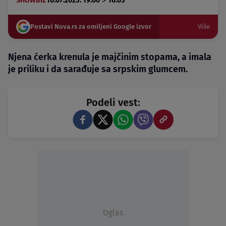
>
SHOWBIZ
10.07.2025. 19:00
16:05
Postavi Nova.rs za omiljeni Google izvor
Više
Njena ćerka krenula je majčinim stopama, a imala
je priliku i da sarađuje sa srpskim glumcem.
Podeli vest:
Oglas