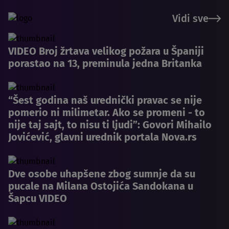
Vidi sve
VIDEO Broj žrtava velikog požara u Španiji
porastao na 13, preminula jedna Britanka
“Šest godina naš urednički pravac se nije
pomerio ni milimetar. Ako se promeni - to
nije taj sajt, to nisu ti ljudi”: Govori Mihailo
Jovićević, glavni urednik portala Nova.rs
Dve osobe uhapšene zbog sumnje da su
pucale na Milana Ostojića Sandokana u
Šapcu VIDEO