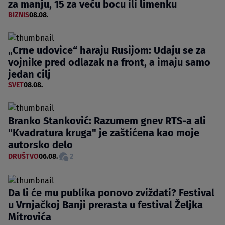
za manju, 15 za veću bocu ili limenku
BIZNIS
08.08.
„Crne udovice“ haraju Rusijom: Udaju se za
vojnike pred odlazak na front, a imaju samo
jedan cilj
SVET
08.08.
Branko Stanković: Razumem gnev RTS-a ali
"Kvadratura kruga" je zaštićena kao moje
autorsko delo
DRUŠTVO
06.08.
2
Da li će mu publika ponovo zviždati? Festival
u Vrnjačkoj Banji prerasta u festival Željka
Mitrovića