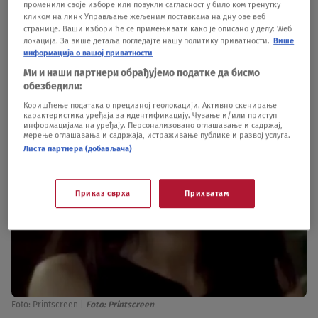
podjednako lepa.
променили своје изборе или повукли сагласност у било ком тренутку
кликом на линк Управљање жељеним поставкама на дну ове веб
странице. Ваши избори ће се примењивати како је описано у делу: Wеб
локација. За више детаља погледајте нашу политику приватности.
Више
информација о вашој приватности
Ми и наши партнери обрађујемо податке да бисмо
обезбедили:
Коришћење података о прецизној геолокацији. Активно скенирање
карактеристика уређаја за идентификацију. Чување и/или приступ
информацијама на уређају. Персонализовано оглашавање и садржај,
мерење оглашавања и садржаја, истраживање публике и развој услуга.
Листа партнера (добављача)
Приказ сврха
Прихватам
Foto: Printscreen
|
Foto: Printscreen