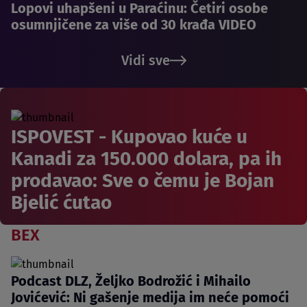
Lopovi uhapšeni u Paraćinu: Četiri osobe
osumnjičene za više od 30 krađa VIDEO
Vidi sve
ISPOVEST - Kupovao kuće u
Kanadi za 150.000 dolara, pa ih
prodavao: Sve o čemu je Bojan
Bjelić ćutao
BEX
Podcast DLZ, Željko Bodrožić i Mihailo
Jovićević: Ni gašenje medija im neće pomoći