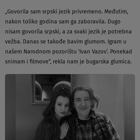
„Govorila sam srpski jezik privremeno. Međutim,
nakon toliko godina sam ga zaboravila. Dugo
nisam govorila srpski, a za svaki jezik je potrebna
vežba. Danas se takođe bavim glumom. Igram u
našem Narodnom pozorištu ‘Ivan Vazov’. Ponekad
snimam i filmove“, rekla nam je bugarska glumica.