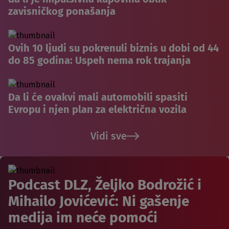
zavisničkog ponašanja
Ovih 10 ljudi su pokrenuli biznis u dobi od 44
do 85 godina: Uspeh nema rok trajanja
Da li će ovakvi mali automobili spasiti
Evropu i njen plan za električna vozila
Vidi sve
Podcast DLZ, Željko Bodrožić i
Mihailo Jovićević: Ni gašenje
medija im neće pomoći