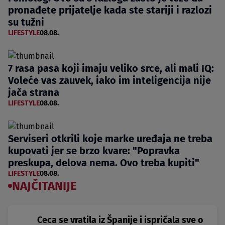
pronađete prijatelje kada ste stariji i razlozi
su tužni
LIFESTYLE
08.08.
7 rasa pasa koji imaju veliko srce, ali mali IQ:
Voleće vas zauvek, iako im inteligencija nije
jača strana
LIFESTYLE
08.08.
Serviseri otkrili koje marke uređaja ne treba
kupovati jer se brzo kvare: "Popravka
preskupa, delova nema. Ovo treba kupiti"
LIFESTYLE
08.08.
NAJČITANIJE
Ceca se vratila iz Španije i ispričala sve o