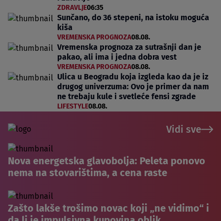
ZDRAVLJE
06:35
Sunčano, do 36 stepeni, na istoku moguća
kiša
VREMENSKA PROGNOZA
08.08.
Vremenska prognoza za sutrašnji dan je
pakao, ali ima i jedna dobra vest
VREMENSKA PROGNOZA
08.08.
Ulica u Beogradu koja izgleda kao da je iz
drugog univerzuma: Ovo je primer da nam
ne trebaju kule i svetleće fensi zgrade
LIFESTYLE
08.08.
Vidi sve
Nova energetska glavobolja: Peleta ponovo
nema na stovarištima, a cena raste
Zašto lakše trošimo novac koji „ne vidimo“ i
da li je impulsivna kupovina oblik