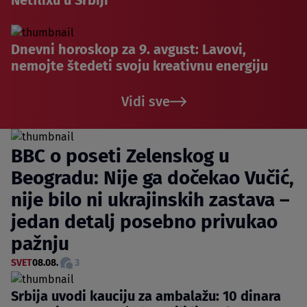
Dnevni horoskop za 9. avgust: Lavovi,
nemojte štedeti svoju kreativnu energiju
Vidi sve
BBC o poseti Zelenskog u
Beogradu: Nije ga dočekao Vučić,
nije bilo ni ukrajinskih zastava –
jedan detalj posebno privukao
pažnju
SVET
08.08.
3
Srbija uvodi kauciju za ambalažu: 10 dinara