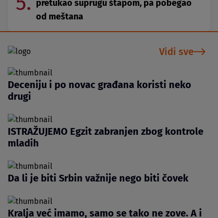
5.
pretukao suprugu štapom, pa pobegao
od meštana
Vidi sve
Deceniju i po novac građana koristi neko
drugi
ISTRAŽUJEMO Egzit zabranjen zbog kontrole
mladih
Da li je biti Srbin važnije nego biti čovek
Kralja već imamo, samo se tako ne zove. A i