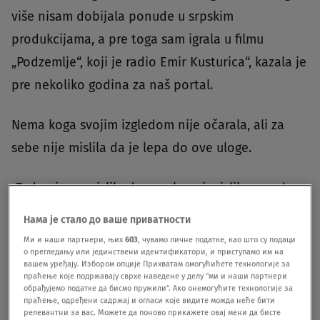
više nisam dobijala ponude u srpskim
produkcijama, a pre toga sam igrala u filmu
„Podzemlje“, koji je radio Emir Kusturica“, kazala je
pre nekoliko godina za naš portal.
Nema koga svojim izgledom nije očarala, ali za
sebe nije mislila da je lepa do ove uloge.
„Tada nisam mislila da sam lepa i mislila sam da
nemam udvarača. Zbog toga nisam obraćala
Нама је стало до ваше приватности
pažnju na to. Ipak, ubrzo nakon što je film 'Lajanje
Ми и наши партнери, њих
603
, чувамо личне податке, као што су подаци
о прегледању или јединствени идентификатори, и приступамо им на
na zvezde' izašao, na ulici su me ljudi
вашем уређају. Избором опције Прихватам омогућићете технологије за
праћење које подржавају сврхе наведене у делу "ми и наши партнери
prepoznavali zbog ove uloge koju pamtim sa
обрађујемо податке да бисмо пружили". Ако онемогућите технологије за
ljubavlju“, kazala je glumica, koja je i danas
праћење, одређени садржај и огласи које видите можда неће бити
релевантни за вас. Можете да поново прикажете овај мени да бисте