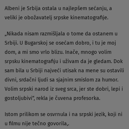
Albeni je Srbija ostala u najlepšem sećanju, a
veliki je obožavatelj srpske kinematografije.
„Nikada nisam razmišljala o tome da ostanem u
Srbiji. U Bugarskoj se osećam dobro, i tu je moj
dom, a mi smo vrlo blizu. Inače, mnogo volim
srpsku kinematografiju i uživam da je gledam. Dok
sam bila u Srbiji najveći utisak na mene su ostavili
divni, srdačni ljudi sa sjajnim smislom za humor.
Volim srpski narod iz sveg srca, jer ste dobri, lepi i
gostoljubivi“, rekla je čuvena profesorka.
Istom prilikom se osvrnula i na srpski jezik, koji ni
u filmu nije tečno govorila,.