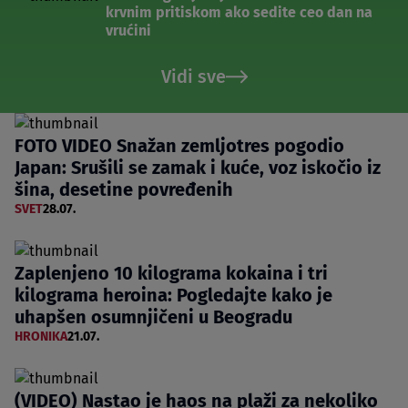
krvnim pritiskom ako sedite ceo dan na
vrućini
Vidi sve
FOTO VIDEO Snažan zemljotres pogodio
Japan: Srušili se zamak i kuće, voz iskočio iz
šina, desetine povređenih
SVET
28.07.
Zaplenjeno 10 kilograma kokaina i tri
kilograma heroina: Pogledajte kako je
uhapšen osumnjičeni u Beogradu
HRONIKA
21.07.
(VIDEO) Nastao je haos na plaži za nekoliko