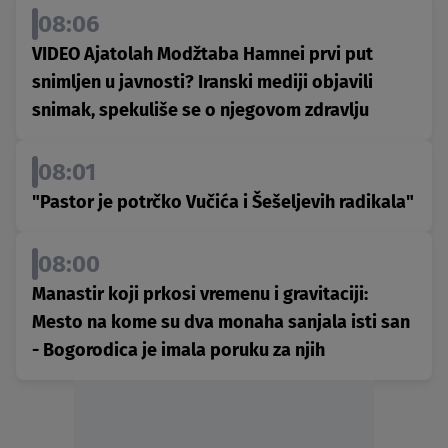
08:06
VIDEO Ajatolah Modžtaba Hamnei prvi put
snimljen u javnosti? Iranski mediji objavili
snimak, spekuliše se o njegovom zdravlju
08:01
"Pastor je potrčko Vučića i Šešeljevih radikala"
08:00
Manastir koji prkosi vremenu i gravitaciji:
Mesto na kome su dva monaha sanjala isti san
- Bogorodica je imala poruku za njih