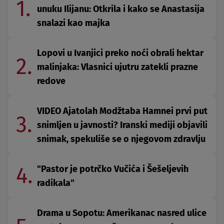
1.
unuku Ilijanu: Otkrila i kako se Anastasija
snalazi kao majka
Lopovi u Ivanjici preko noći obrali hektar
2.
malinjaka: Vlasnici ujutru zatekli prazne
redove
VIDEO Ajatolah Modžtaba Hamnei prvi put
3.
snimljen u javnosti? Iranski mediji objavili
snimak, spekuliše se o njegovom zdravlju
4.
"Pastor je potrčko Vučića i Šešeljevih
radikala"
Drama u Sopotu: Amerikanac nasred ulice