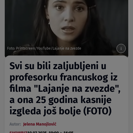
Foto: Printscreen/YouTube/Lajanje na zvezde
Svi su bili zaljubljeni u
profesorku francuskog iz
filma "Lajanje na zvezde",
a ona 25 godina kasnije
izgleda još bolje (FOTO)
Autor:
Jelena Manojlović