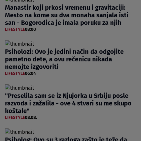
Manastir koji prkosi vremenu i gravitaciji:
Mesto na kome su dva monaha sanjala isti
san - Bogorodica je imala poruku za njih
LIFESTYLE
08:00
Psiholozi: Ovo je jedini način da odgojite
pametno dete, a ovu rečenicu nikada
nemojte izgovoriti
LIFESTYLE
06:04
"Preselila sam se iz Njujorka u Srbiju posle
razvoda i zažalila - ove 4 stvari su me skupo
koštale"
LIFESTYLE
08.08.
Psiholog: Ovo su 3 razloga zašto je teže da