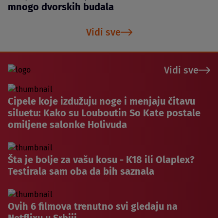
mnogo dvorskih budala
Vidi sve
Vidi sve
Cipele koje izdužuju noge i menjaju čitavu
siluetu: Kako su Louboutin So Kate postale
omiljene salonke Holivuda
Šta je bolje za vašu kosu - K18 ili Olaplex?
Testirala sam oba da bih saznala
Ovih 6 filmova trenutno svi gledaju na
Netflixu u Srbiji