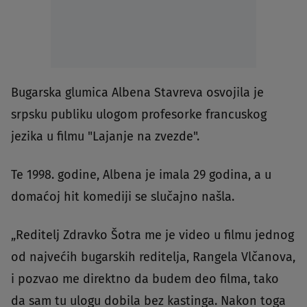
Bugarska glumica Albena Stavreva osvojila je
srpsku publiku ulogom profesorke francuskog
jezika u filmu "Lajanje na zvezde".
Te 1998. godine, Albena je imala 29 godina, a u
domaćoj hit komediji se slučajno našla.
„Reditelj Zdravko Šotra me je video u filmu jednog
od najvećih bugarskih reditelja, Rangela Vlčanova,
i pozvao me direktno da budem deo filma, tako
da sam tu ulogu dobila bez kastinga. Nakon toga