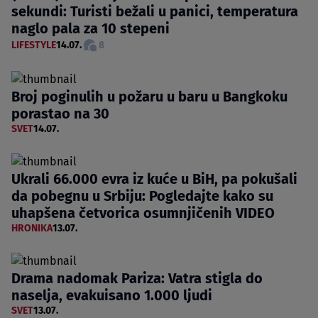
sekundi: Turisti bežali u panici, temperatura
naglo pala za 10 stepeni
LIFESTYLE
14.07.
8
Broj poginulih u požaru u baru u Bangkoku
porastao na 30
SVET
14.07.
Ukrali 66.000 evra iz kuće u BiH, pa pokušali
da pobegnu u Srbiju: Pogledajte kako su
uhapšena četvorica osumnjičenih VIDEO
HRONIKA
13.07.
Drama nadomak Pariza: Vatra stigla do
naselja, evakuisano 1.000 ljudi
SVET
13.07.