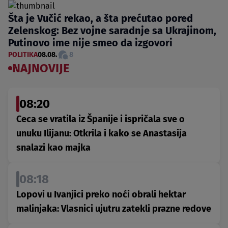
Šta je Vučić rekao, a šta prećutao pored
Zelenskog: Bez vojne saradnje sa Ukrajinom,
Putinovo ime nije smeo da izgovori
POLITIKA
08.08.
8
NAJNOVIJE
08:20
Ceca se vratila iz Španije i ispričala sve o
unuku Ilijanu: Otkrila i kako se Anastasija
snalazi kao majka
08:18
Lopovi u Ivanjici preko noći obrali hektar
malinjaka: Vlasnici ujutru zatekli prazne redove