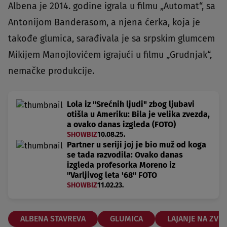
Albena je 2014. godine igrala u filmu „Automat“, sa
Antonijom Banderasom, a njena ćerka, koja je
takođe glumica, sarađivala je sa srpskim glumcem
Mikijem Manojlovićem igrajući u filmu „Grudnjak“,
nemačke produkcije.
Lola iz "Srećnih ljudi" zbog ljubavi
otišla u Ameriku: Bila je velika zvezda,
a ovako danas izgleda (FOTO)
SHOWBIZ
10.08.25.
Partner u seriji joj je bio muž od koga
se tada razvodila: Ovako danas
izgleda profesorka Moreno iz
"Varljivog leta '68" FOTO
SHOWBIZ
11.02.23.
ALBENA STAVREVA
GLUMICA
LAJANJE NA ZVE