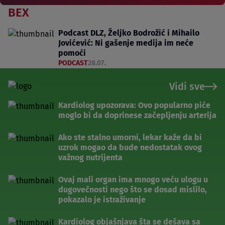
BEX
Podcast DLZ, Željko Bodrožić i Mihailo
Jovićević: Ni gašenje medija im neće
pomoći
PODCAST
28.07.
Vidi sve
Kardiolog upozorava: Ovo popularno piće
moglo bi da doprinese začepljenju arterija
Ako ste stalno umorni, lekar kaže da bi
uzrok mogao da bude nedostatak ovog
važnog nutrijenta
Ovaj mali organ ima mnogo veću ulogu u
dugovečnosti nego što se dosad mislilo,
pokazalo je istraživanje
Kardiolog objašnjava šta se dešava sa