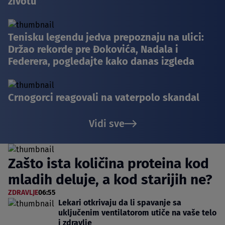
životu
Tenisku legendu jedva prepoznaju na ulici:
Držao rekorde pre Đokovića, Nadala i
Federera, pogledajte kako danas izgleda
Crnogorci reagovali na vaterpolo skandal
Vidi sve
Zašto ista količina proteina kod
mladih deluje, a kod starijih ne?
ZDRAVLJE
06:55
Lekari otkrivaju da li spavanje sa
uključenim ventilatorom utiče na vaše telo
i zdravlje