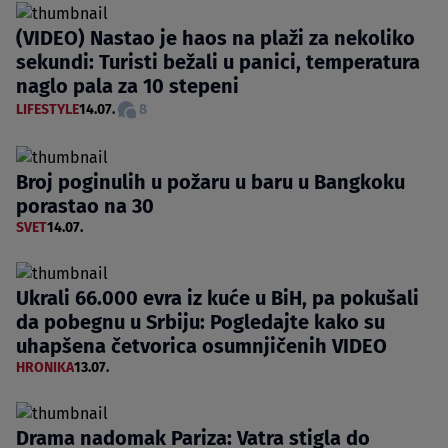
(VIDEO) Nastao je haos na plaži za nekoliko
sekundi: Turisti bežali u panici, temperatura
naglo pala za 10 stepeni
LIFESTYLE
14.07.
8
Broj poginulih u požaru u baru u Bangkoku
porastao na 30
SVET
14.07.
Ukrali 66.000 evra iz kuće u BiH, pa pokušali
da pobegnu u Srbiju: Pogledajte kako su
uhapšena četvorica osumnjičenih VIDEO
HRONIKA
13.07.
Drama nadomak Pariza: Vatra stigla do