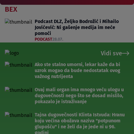
BEX
Podcast DLZ, Željko Bodrožić i Mihailo
Jovićević: Ni gašenje medija im neće
pomoći
PODCAST
28.07.
Vidi sve
Ako ste stalno umorni, lekar kaže da bi
uzrok mogao da bude nedostatak ovog
važnog nutrijenta
Ovaj mali organ ima mnogo veću ulogu u
dugovečnosti nego što se dosad mislilo,
pokazalo je istraživanje
Tajna dugovečnosti Klinta Istvuda: Hranu
koju većina obožava naziva "potpunom
glupošću" i ne želi da je jede ni u 96.
godini