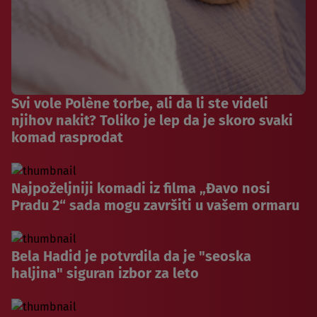
Svi vole Polène torbe, ali da li ste videli
njihov nakit? Toliko je lep da je skoro svaki
komad rasprodat
Najpoželjniji komadi iz filma „Đavo nosi
Pradu 2“ sada mogu završiti u vašem ormaru
Bela Hadid je potvrdila da je "seoska
haljina" siguran izbor za leto