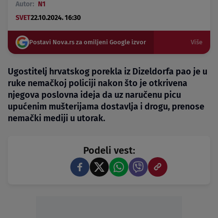
Autor:
N1
SVET
22.10.2024. 16:30
Postavi Nova.rs za omiljeni Google izvor
Više
Ugostitelj hrvatskog porekla iz Dizeldorfa pao je u
ruke nemačkoj policiji nakon što je otkrivena
njegova poslovna ideja da uz naručenu picu
upućenim mušterijama dostavlja i drogu, prenose
nemački mediji u utorak.
Podeli vest: