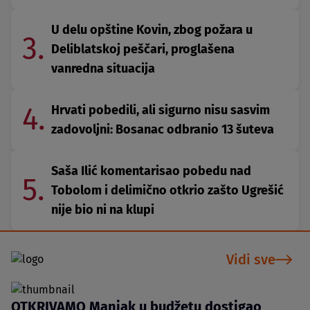
U delu opštine Kovin, zbog požara u
3.
Deliblatskoj peščari, proglašena
vanredna situacija
4.
Hrvati pobedili, ali sigurno nisu sasvim
zadovoljni: Bosanac odbranio 13 šuteva
Saša Ilić komentarisao pobedu nad
5.
Tobolom i delimično otkrio zašto Ugrešić
nije bio ni na klupi
Vidi sve
OTKRIVAMO Manjak u budžetu dostigao