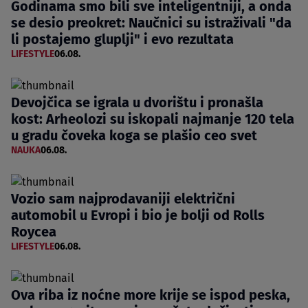
Godinama smo bili sve inteligentniji, a onda
se desio preokret: Naučnici su istraživali "da
li postajemo gluplji" i evo rezultata
LIFESTYLE
06.08.
Devojčica se igrala u dvorištu i pronašla
kost: Arheolozi su iskopali najmanje 120 tela
u gradu čoveka koga se plašio ceo svet
NAUKA
06.08.
Vozio sam najprodavaniji električni
automobil u Evropi i bio je bolji od Rolls
Roycea
LIFESTYLE
06.08.
Ova riba iz noćne more krije se ispod peska,