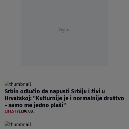
Oglas
Srbin odlučio da napusti Srbiju i živi u
Hrvatskoj: "Kulturnije je i normalnije društvo
- samo me jedno plaši"
LIFESTYLE
06.08.