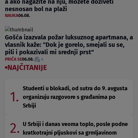
a ako nagazite na nju, možete doživeti
nesnosan bol na plaži
NAUKA
06.08.
Gošća izazvala požar luksuznog apartmana, a
vlasnik kaže: “Dok je gorelo, smejali su se,
pili i pokazivali mi srednji prst"
PRIČA SE
06.08.
4
NAJČITANIJE
Studenti u blokadi, od sutra do 9. avgusta
1.
organizuju razgovore s građanima po
Srbiji
2.
U Srbiji i danas veoma toplo, posle podne
kratkotrajni pljuskovi sa grmljavinom