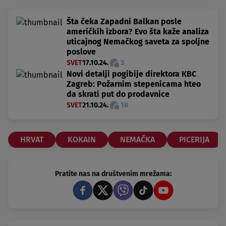
Šta čeka Zapadni Balkan posle
američkih izbora? Evo šta kaže analiza
uticajnog Nemačkog saveta za spoljne
poslove
SVET
17.10.24.
3
Novi detalji pogibije direktora KBC
Zagreb: Požarnim stepenicama hteo
da skrati put do prodavnice
SVET
21.10.24.
18
HRVAT
KOKAIN
NEMAČKA
PICERIJA
Pratite nas na društvenim mrežama: