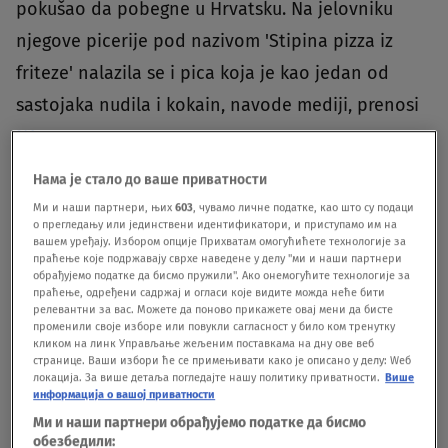
pokušao da pobegne u Hrvatsku. Na jelovniku
njegove picerije pod nazivom 'Stipina pizza iz
friteze' nalazila se i pica koja je kao jedan od
sastojaka nudila i kokain, navode mediji, prenosi
N1.
Нама је стало до ваше приватности
To je u oči upalo i policiji koje je neko vreme
Ми и наши партнери, њих
603
, чувамо личне податке, као што су подаци
pratila događaje u ovom ugostiteljskom objektu i
о прегледању или јединствени идентификатори, и приступамо им на
вашем уређају. Избором опције Прихватам омогућићете технологије за
pritom naletela na lanac krijumčara droge koji su
праћење које подржавају сврхе наведене у делу "ми и наши партнери
обрађујемо податке да бисмо пружили". Ако онемогућите технологије за
osim kokaina raspačavali i kanabis.
праћење, одређени садржај и огласи које видите можда неће бити
релевантни за вас. Можете да поново прикажете овај мени да бисте
променили своје изборе или повукли сагласност у било ком тренутку
Prilikom hapšenja 36-godišnji hrvatski državljanin
кликом на линк Управљање жељеним поставкама на дну ове веб
странице. Ваши избори ће се примењивати како је описано у делу: Wеб
je kroz prozor bacio torbu u kojoj je bilo 1,6
локација. За више детаља погледајте нашу политику приватности.
Више
информација о вашој приватности
kilograma kokaina, 400 grama kanabisa i 268.000
Ми и наши партнери обрађујемо податке да бисмо
evra u gotovini.
обезбедили: