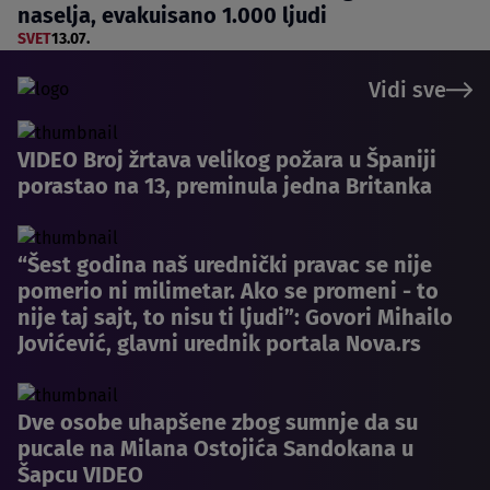
naselja, evakuisano 1.000 ljudi
SVET
13.07.
Vidi sve
VIDEO Broj žrtava velikog požara u Španiji
porastao na 13, preminula jedna Britanka
“Šest godina naš urednički pravac se nije
pomerio ni milimetar. Ako se promeni - to
nije taj sajt, to nisu ti ljudi”: Govori Mihailo
Jovićević, glavni urednik portala Nova.rs
Dve osobe uhapšene zbog sumnje da su
pucale na Milana Ostojića Sandokana u
Šapcu VIDEO