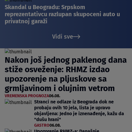
Skandal u Beogradu: Srpskom
reprezentativcu razlupan skupoceni auto u
privatnoj garaži
Vidi sve
Nakon još jednog paklenog dana
stiže osveženje: RHMZ izdao
upozorenje na pljuskove sa
grmljavinom i olujnim vetrom
VREMENSKA PROGNOZA
06.08.
Stranci ne odlaze iz Beograda dok ne
probaju ovih 10 jela, lista je upravo
objavljena: Jedno je iznenađenje, kažu da
"dušu hrani"
GASTRO
06.08.
Upozorenje RHMZ-a: Današnje