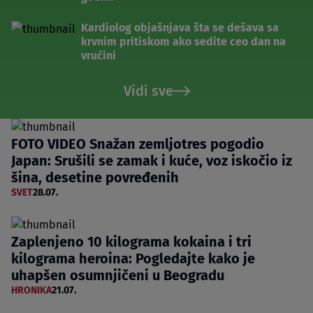
Kardiolog objašnjava šta se dešava sa
krvnim pritiskom ako sedite ceo dan na
vrućini
Vidi sve
FOTO VIDEO Snažan zemljotres pogodio
Japan: Srušili se zamak i kuće, voz iskočio iz
šina, desetine povređenih
SVET
28.07.
Zaplenjeno 10 kilograma kokaina i tri
kilograma heroina: Pogledajte kako je
uhapšen osumnjičeni u Beogradu
HRONIKA
21.07.