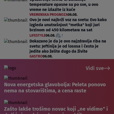
temperature opasne su po sve, u ovo
vreme ne izlazite iz kuće
VREMENSKA PROGNOZA
06.08.
Ovo je novi najbrži voz na svetu: Evo kako
izgleda unutrašnjost "metka" koji juri
brzinom od 450 kilometara na sat
LIFESTYLE
06.08.
7
Dokazano je da je ovo najzdravija riba na
svetu: Jeftinija je od lososa i često je
jedite ako želite dugo da živite
GASTRO
06.08.
Vidi sve
Nova energetska glavobolja: Peleta ponovo
nema na stovarištima, a cena raste
Zašto lakše trošimo novac koji „ne vidimo“ i