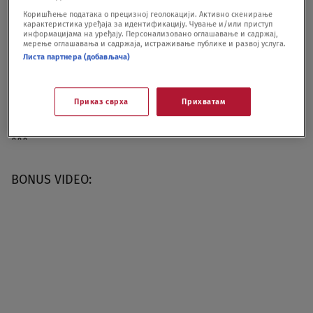
Коришћење података о прецизној геолокацији. Активно скенирање
карактеристика уређаја за идентификацију. Чување и/или приступ
Ukupno je tokom akcije, sprovedene u više
информацијама на уређају. Персонализовано оглашавање и садржај,
мерење оглашавања и садржаја, истраживање публике и развој услуга.
gradova savezne pokrajine Severna Rajna-
Листа партнера (добављача)
Vestfalija, učestvovalo preko 150 policajaca te je
privedeno 15-ro osumnjičenih.
Приказ сврха
Прихватам
***
BONUS VIDEO: