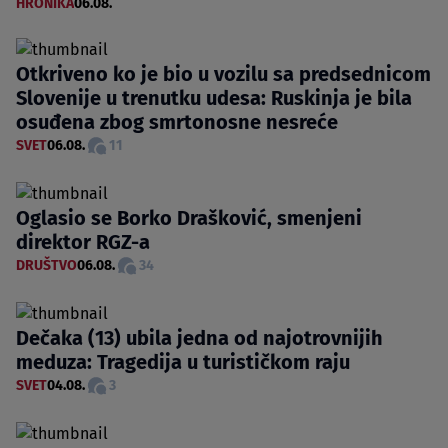
HRONIKA
06.08.
Otkriveno ko je bio u vozilu sa predsednicom
Slovenije u trenutku udesa: Ruskinja je bila
osuđena zbog smrtonosne nesreće
SVET
06.08.
11
Oglasio se Borko Drašković, smenjeni
direktor RGZ-a
DRUŠTVO
06.08.
34
Dečaka (13) ubila jedna od najotrovnijih
meduza: Tragedija u turističkom raju
SVET
04.08.
3