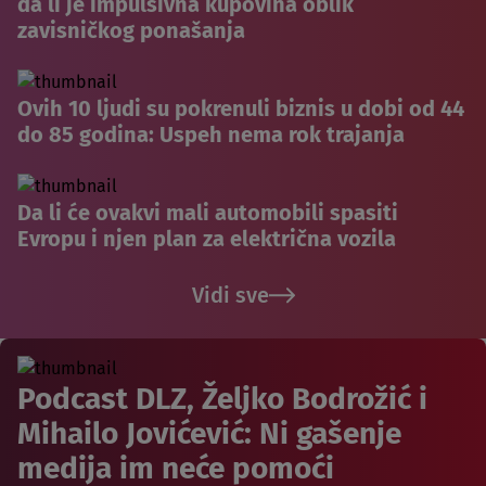
da li je impulsivna kupovina oblik
zavisničkog ponašanja
Ovih 10 ljudi su pokrenuli biznis u dobi od 44
do 85 godina: Uspeh nema rok trajanja
Da li će ovakvi mali automobili spasiti
Evropu i njen plan za električna vozila
Vidi sve
Podcast DLZ, Željko Bodrožić i
Mihailo Jovićević: Ni gašenje
medija im neće pomoći