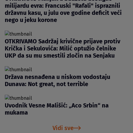
milijardu evra: Francuski "Rafali" ispraznili
državnu kasu, u julu ove godine deficit veći
nego u jeku korone
OTKRIVAMO Sadržaj krivične prijave protiv
Krička i Sekulovića: Milić optužio čelnike
UKP da su mu smestili zločin na Senjaku
Država nesnađena u niskom vodostaju
Dunava: Not great, not terrible
Uvodnik Vesne Mališić: „Aco Srbin“ na
mukama
Vidi sve