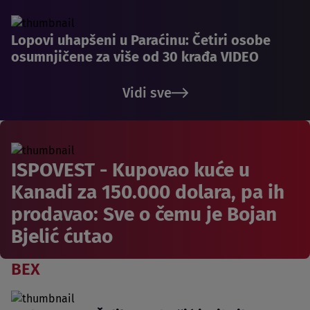
Lopovi uhapšeni u Paraćinu: Četiri osobe
osumnjičene za više od 30 krađa VIDEO
Vidi sve
ISPOVEST - Kupovao kuće u
Kanadi za 150.000 dolara, pa ih
prodavao: Sve o čemu je Bojan
Bjelić ćutao
BEX