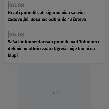
06.08.
Hrvati pobedili, ali sigurno nisu sasvim
zadovoljni: Bosanac odbranio 13 šuteva
06.08.
Saša Ilić komentarisao pobedu nad Tobolom i
delimično otkrio zašto Ugrešić nije bio ni na
klupi
Oglas