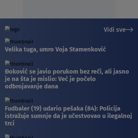
Vidi sve
Velika tuga, umro Voja Stamenković
Đoković se javio porukom bez reči, ali jasno
je na šta je mislio: Već je počelo
odbrojavanje dana
Fudbaler (19) udario pešaka (84): Policija
istražuje sumnje da je učestvovao u ilegalnoj
trci