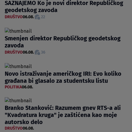
SAZNAJEMO Ko je novi direktor Republičkog
geodetskog zavoda
DRUŠTVO
06.08.
22
Smenjen direktor Republičkog geodetskog
zavoda
DRUŠTVO
06.08.
36
Novo istraživanje američkog IRI: Evo koliko
građana bi glasalo za studentsku listu
POLITIKA
06.08.
Branko Stanković: Razumem gnev RTS-a ali
"Kvadratura kruga" je zaštićena kao moje
autorsko delo
DRUŠTVO
06.08.