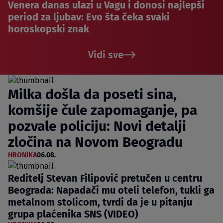
Venera danas ulazi u Vagu i donosi najlepši
period za ljubav: Evo šta čeka svaki
horoskopski znak
Vidi sve
Milka došla da poseti sina,
komšije čule zapomaganje, pa
pozvale policiju: Novi detalji
zločina na Novom Beogradu
HRONIKA
06.08.
Reditelj Stevan Filipović pretučen u centru
Beograda: Napadači mu oteli telefon, tukli ga
metalnom stolicom, tvrdi da je u pitanju
grupa plaćenika SNS (VIDEO)