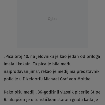
Oglas
„Pica broj 40. na jelovniku je kao jedan od priloga
imala i kokain. Ta pica je bila među
najprodavanijima“, rekao je medijima predstavnik
policije u Dizeldorfu Michael Graf von Moltke.
Kako pišu mediji, 36-godišnji vlasnik picerije Stipe
R. uhapšen je u turističkom starom gradu kada je