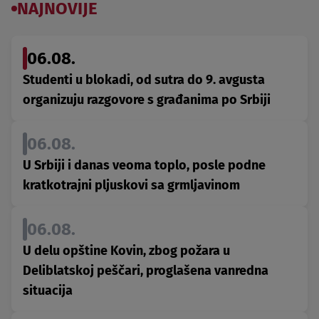
NAJNOVIJE
06.08.
Studenti u blokadi, od sutra do 9. avgusta
organizuju razgovore s građanima po Srbiji
06.08.
U Srbiji i danas veoma toplo, posle podne
kratkotrajni pljuskovi sa grmljavinom
06.08.
U delu opštine Kovin, zbog požara u
Deliblatskoj peščari, proglašena vanredna
situacija