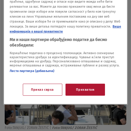
праћење, одређени садржај и огласи које видите можда неће бити
upišu ovaj fakultet je to što, nakon diplomiranja,
релевантни за вас. Можете да поново прикажете овај мени да бисте
променили своје изборе или повукли сагласност у било ком тренутку
ne čekaju dugo na posao. Neki od njih zaposle se
кликом на линк Управљање жељеним поставкама на дну ове веб
странице. Ваши избори ће се примењивати како је описано у делу: Wеб
već tokom studija. A na sve to, treba dodati i
локација. За више детаља погледајте нашу политику приватности.
Више
dobre plate.
информација о вашој приватности
Ми и наши партнери обрађујемо податке да бисмо
обезбедили:
Коришћење података о прецизној геолокацији. Активно скенирање
карактеристика уређаја за идентификацију. Чување и/или приступ
информацијама на уређају. Персонализовано оглашавање и садржај,
мерење оглашавања и садржаја, истраживање публике и развој услуга.
Листа партнера (добављача)
Приказ сврха
Прихватам
Foto:TANJUG/ ZORAN ŽESTIĆ
|
Foto:TANJUG/ ZORAN ŽESTIĆ