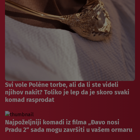
Svi vole Polène torbe, ali da li ste videli
njihov nakit? Toliko je lep da je skoro svaki
komad rasprodat
Najpoželjniji komadi iz filma „Đavo nosi
Pradu 2“ sada mogu završiti u vašem ormaru