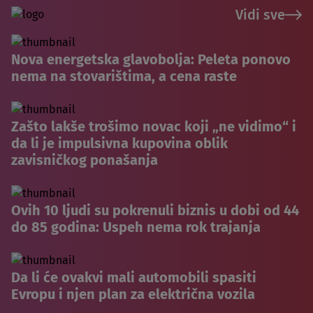
Vidi sve
Nova energetska glavobolja: Peleta ponovo
nema na stovarištima, a cena raste
Zašto lakše trošimo novac koji „ne vidimo“ i
da li je impulsivna kupovina oblik
zavisničkog ponašanja
Ovih 10 ljudi su pokrenuli biznis u dobi od 44
do 85 godina: Uspeh nema rok trajanja
Da li će ovakvi mali automobili spasiti
Evropu i njen plan za električna vozila