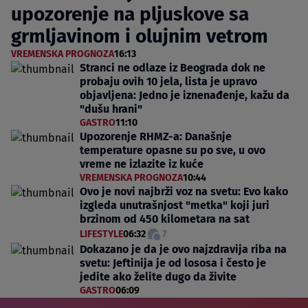
upozorenje na pljuskove sa
grmljavinom i olujnim vetrom
VREMENSKA PROGNOZA
16:13
Stranci ne odlaze iz Beograda dok ne
probaju ovih 10 jela, lista je upravo
objavljena: Jedno je iznenađenje, kažu da
"dušu hrani"
GASTRO
11:10
Upozorenje RHMZ-a: Današnje
temperature opasne su po sve, u ovo
vreme ne izlazite iz kuće
VREMENSKA PROGNOZA
10:44
Ovo je novi najbrži voz na svetu: Evo kako
izgleda unutrašnjost "metka" koji juri
brzinom od 450 kilometara na sat
LIFESTYLE
06:32
7
Dokazano je da je ovo najzdravija riba na
svetu: Jeftinija je od lososa i često je
jedite ako želite dugo da živite
GASTRO
06:09