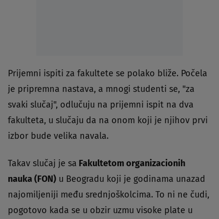
Prijemni ispiti za fakultete se polako bliže. Počela
je pripremna nastava, a mnogi studenti se, "za
svaki slučaj", odlučuju na prijemni ispit na dva
fakulteta, u slučaju da na onom koji je njihov prvi
izbor bude velika navala.
Takav slučaj je sa
Fakultetom organizacionih
nauka (FON)
u Beogradu koji je godinama unazad
najomiljeniji među srednjoškolcima. To ni ne čudi,
pogotovo kada se u obzir uzmu visoke plate u