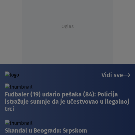
Oglas
Vidi sve
Fudbaler (19) udario pešaka (84): Policija
istražuje sumnje da je učestvovao u ilegalnoj
trci
Skandal u Beogradu: Srpskom