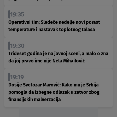
19:35
Operativni tim: Sledeće nedelje novi porast
temperature i nastavak toplotnog talasa
19:30
Trideset godina je na javnoj sceni, a malo o zna
da joj pravo ime nije Nela Mihailović
19:19
Dosije Svetozar Marović: Kako mu je Srbija
pomogla da izbegne odlazak u zatvor zbog
finansijskih malverzacija