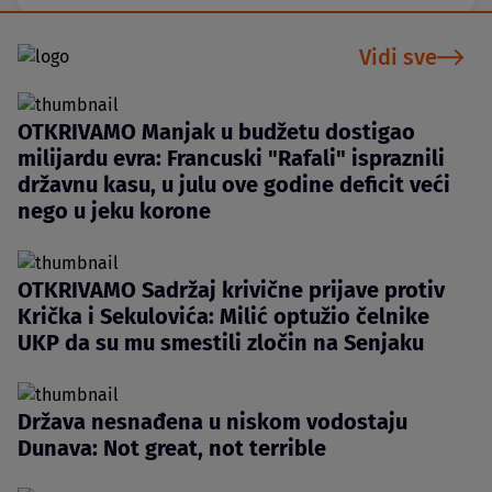
Vidi sve
OTKRIVAMO Manjak u budžetu dostigao
milijardu evra: Francuski "Rafali" ispraznili
državnu kasu, u julu ove godine deficit veći
nego u jeku korone
OTKRIVAMO Sadržaj krivične prijave protiv
Krička i Sekulovića: Milić optužio čelnike
UKP da su mu smestili zločin na Senjaku
Država nesnađena u niskom vodostaju
Dunava: Not great, not terrible