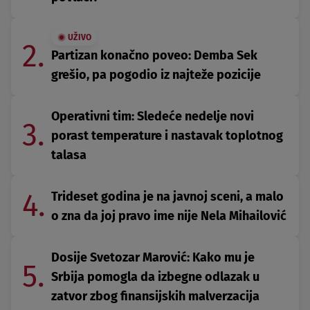
UŽIVO
2.
Partizan konačno poveo: Demba Sek
grešio, pa pogodio iz najteže pozicije
Operativni tim: Sledeće nedelje novi
3.
porast temperature i nastavak toplotnog
talasa
4.
Trideset godina je na javnoj sceni, a malo
o zna da joj pravo ime nije Nela Mihailović
Dosije Svetozar Marović: Kako mu je
5.
Srbija pomogla da izbegne odlazak u
zatvor zbog finansijskih malverzacija