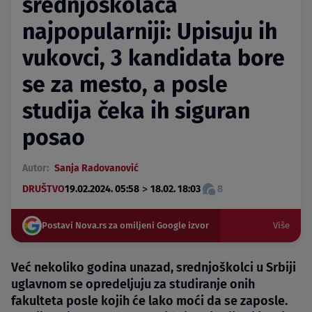
srednjoškolaca
najpopularniji: Upisuju ih
vukovci, 3 kandidata bore
se za mesto, a posle
studija čeka ih siguran
posao
Autor:
Sanja Radovanović
>
DRUŠTVO
19.02.2024. 05:58
18.02. 18:03
8
Postavi Nova.rs za omiljeni Google izvor
Više
Već nekoliko godina unazad, srednjoškolci u Srbiji
uglavnom se opredeljuju za studiranje onih
fakulteta posle kojih će lako moći da se zaposle.