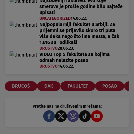
Najtraženiji fakulteti: Evo koje
smerove je prošle godine bilo najteže
upisati
UNCATEGORIZED
14.06.22.
Najpopularniji fakultet u Srbiji: Za
prijemni se prijavilo skoro tri puta
više đaka nego što ima mesta, a čak
1.616 su "odlikaši"
DRUŠTVO
28.06.23.
VIDEO Top 5 fakulteta sa kojima
odmah nalazite posao
DRUŠTVO
14.06.22.
BRUCOŠ
ĐAK
FAKULTET
POSAO
Pratite nas na društvenim mrežama: