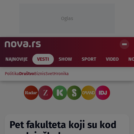
Oglas
NAJNOVIJE
VESTI
SHOW
SPORT
VIDEO
NO
Politika
Društvo
Biznis
Svet
Hronika
Pet fakulteta koji su kod