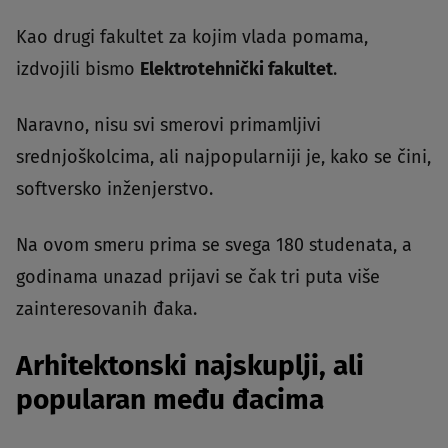
Kao drugi fakultet za kojim vlada pomama,
izdvojili bismo
Elektrotehnički fakultet
.
Naravno, nisu svi smerovi primamljivi
srednjoškolcima, ali najpopularniji je, kako se čini,
softversko inženjerstvo.
Na ovom smeru prima se svega 180 studenata, a
godinama unazad prijavi se čak tri puta više
zainteresovanih đaka.
Arhitektonski najskuplji, ali
popularan među đacima