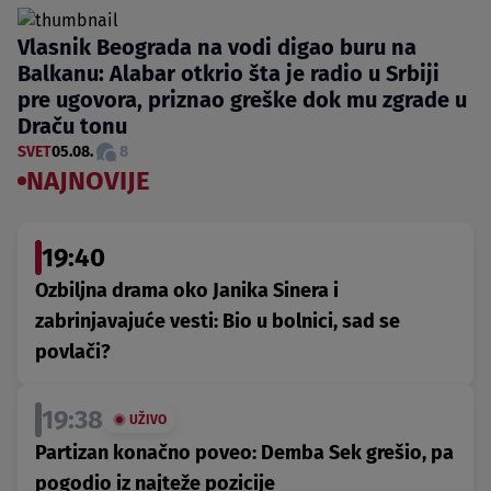
Vlasnik Beograda na vodi digao buru na
Balkanu: Alabar otkrio šta je radio u Srbiji
pre ugovora, priznao greške dok mu zgrade u
Draču tonu
SVET
05.08.
8
NAJNOVIJE
19:40
Ozbiljna drama oko Janika Sinera i
zabrinjavajuće vesti: Bio u bolnici, sad se
povlači?
19:38
UŽIVO
Partizan konačno poveo: Demba Sek grešio, pa
pogodio iz najteže pozicije