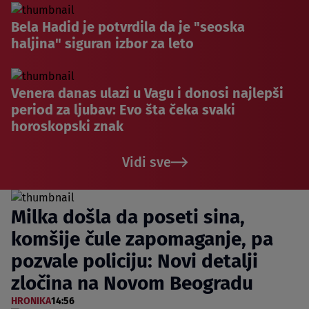
Bela Hadid je potvrdila da je "seoska
haljina" siguran izbor za leto
Venera danas ulazi u Vagu i donosi najlepši
period za ljubav: Evo šta čeka svaki
horoskopski znak
Vidi sve
Milka došla da poseti sina,
komšije čule zapomaganje, pa
pozvale policiju: Novi detalji
zločina na Novom Beogradu
HRONIKA
14:56