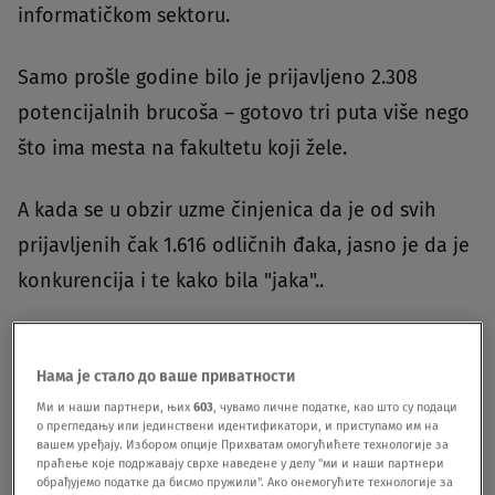
informatičkom sektoru.
Samo prošle godine bilo je prijavljeno 2.308
potencijalnih brucoša – gotovo tri puta više nego
što ima mesta na fakultetu koji žele.
A kada se u obzir uzme činjenica da je od svih
prijavljenih čak 1.616 odličnih đaka, jasno je da je
konkurencija i te kako bila "jaka"..
Na FON-u, inače, postoji 12 studijskih grupa koje
se razvrstavaju u dva smera. To su informacioni
Нама је стало до ваше приватности
Ми и наши партнери, њих
603
, чувамо личне податке, као што су подаци
sistemi i tehnologije i menadžment i organizacija.
о прегледању или јединствени идентификатори, и приступамо им на
вашем уређају. Избором опције Прихватам омогућићете технологије за
праћење које подржавају сврхе наведене у делу "ми и наши партнери
I upravo ono što buduće brucoše motiviše da
обрађујемо податке да бисмо пружили". Ако онемогућите технологије за