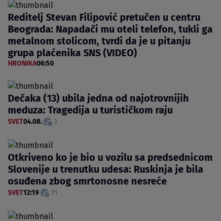
Reditelj Stevan Filipović pretučen u centru
Beograda: Napadači mu oteli telefon, tukli ga
metalnom stolicom, tvrdi da je u pitanju
grupa plaćenika SNS (VIDEO)
HRONIKA
06:50
Dečaka (13) ubila jedna od najotrovnijih
meduza: Tragedija u turističkom raju
SVET
04.08.
3
Otkriveno ko je bio u vozilu sa predsednicom
Slovenije u trenutku udesa: Ruskinja je bila
osuđena zbog smrtonosne nesreće
SVET
12:19
11