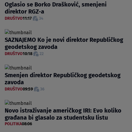
Oglasio se Borko Drašković, smenjeni
direktor RGZ-a
DRUŠTVO
11:17
34
SAZNAJEMO Ko je novi direktor Republičkog
geodetskog zavoda
DRUŠTVO
10:18
22
Smenjen direktor Republičkog geodetskog
zavoda
DRUŠTVO
09:59
36
Novo istraživanje američkog IRI: Evo koliko
građana bi glasalo za studentsku listu
POLITIKA
08:06