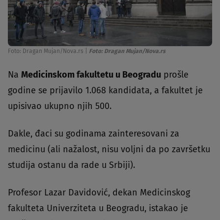
Foto: Dragan Mujan/Nova.rs
|
Foto: Dragan Mujan/Nova.rs
Na
Medicinskom fakultetu u Beogradu
prošle
godine se prijavilo 1.068 kandidata, a fakultet je
upisivao ukupno njih 500.
Dakle, đaci su godinama zainteresovani za
medicinu (ali nažalost, nisu voljni da po završetku
studija ostanu da rade u Srbiji).
Profesor Lazar Davidović, dekan Medicinskog
fakulteta Univerziteta u Beogradu, istakao je