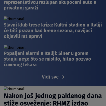
reprezentativcu razlupan skupoceni auto u
privatnoj garaži
Slavni klub trese kriza: Kultni stadion u Italiji
će biti prazan kad krene sezona, navijači
objavili rat upravi
Popaljeni alarmi u Italiji: Siner u gorem
stanju nego što se mislilo, hitno pozvao
čuvenog lekara
Vidi sve
Nakon još jednog paklenog dana
stiže osveženje: RHMZ izdao