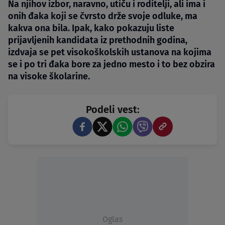
Na njihov izbor, naravno, utiču i roditelji, ali ima i
onih đaka koji se čvrsto drže svoje odluke, ma
kakva ona bila. Ipak, kako pokazuju liste
prijavljenih kandidata iz prethodnih godina,
izdvaja se pet visokoškolskih ustanova na kojima
se i po tri đaka bore za jedno mesto i to bez obzira
na visoke školarine.
Podeli vest:
Oglas