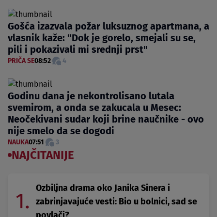
Gošća izazvala požar luksuznog apartmana, a
vlasnik kaže: “Dok je gorelo, smejali su se,
pili i pokazivali mi srednji prst"
PRIČA SE
08:52
4
Godinu dana je nekontrolisano lutala
svemirom, a onda se zakucala u Mesec:
Neočekivani sudar koji brine naučnike - ovo
nije smelo da se dogodi
NAUKA
07:51
3
NAJČITANIJE
Ozbiljna drama oko Janika Sinera i
1.
zabrinjavajuće vesti: Bio u bolnici, sad se
povlači?