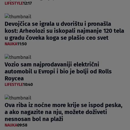
LIFESTYLE
12:17
Devojčica se igrala u dvorištu i pronašla
kost: Arheolozi su iskopali najmanje 120 tela
u gradu čoveka koga se plašio ceo svet
NAUKA
11:50
Vozio sam najprodavaniji električni
automobil u Evropi i bio je bolji od Rolls
Roycea
LIFESTYLE
10:40
Ova riba iz noćne more krije se ispod peska,
a ako nagazite na nju, možete doživeti
nesnosan bol na plaži
NAUKA
09:58