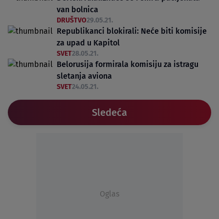
van bolnica
DRUŠTVO
29.05.21.
Republikanci blokirali: Neće biti komisije
za upad u Kapitol
SVET
28.05.21.
Belorusija formirala komisiju za istragu
sletanja aviona
SVET
24.05.21.
Sledeća
Oglas