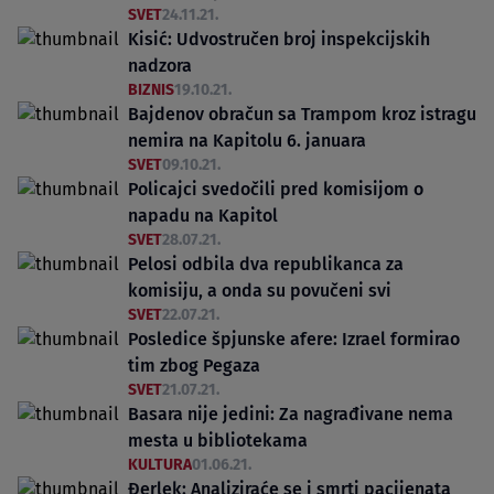
SVET
24.11.21.
Kisić: Udvostručen broj inspekcijskih
nadzora
BIZNIS
19.10.21.
Bajdenov obračun sa Trampom kroz istragu
nemira na Kapitolu 6. januara
SVET
09.10.21.
Policajci svedočili pred komisijom o
napadu na Kapitol
SVET
28.07.21.
Pelosi odbila dva republikanca za
komisiju, a onda su povučeni svi
SVET
22.07.21.
Posledice špjunske afere: Izrael formirao
tim zbog Pegaza
SVET
21.07.21.
Basara nije jedini: Za nagrađivane nema
mesta u bibliotekama
KULTURA
01.06.21.
Đerlek: Analiziraće se i smrti pacijenata