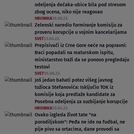
odeljenja dečaka-ubice bila pod stresom
zbog ocena, niko nije reagovao
HRONIKA
28.06.23.
Zelenski naredio formiranje komisiju za
proveru korupcije u vojnim kancelarijama
SVET
23.06.23.
Prepisivači iz Crne Gore neće na popravni:
Đaci popadali na maturskom ispitu,
ministarstvo traži da se ponovo pregledaju
testovi
SVET
05.06.23.
Još jedan bahati potez višeg javnog
tužioca Stefanovića: Isključio TOK iz
komisije koja predlaže kandidate za
Posebna odeljenja za suzbijanje korupcije
HRONIKA
10.04.23.
Ovako izgleda život tate "na
porodiljskom": Peđa ne ide na fudbal, ne
pije pivo sa ortacima, dane provodi sa