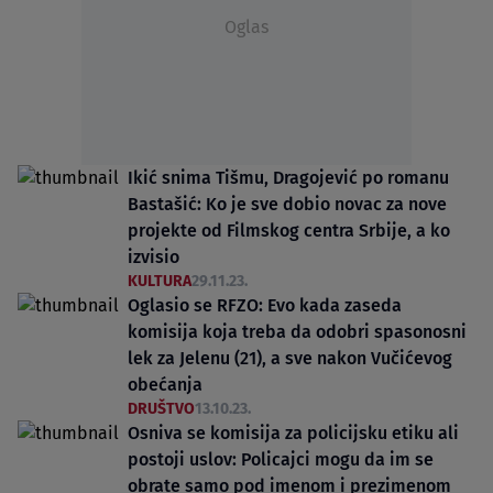
Oglas
Ikić snima Tišmu, Dragojević po romanu
Bastašić: Ko je sve dobio novac za nove
projekte od Filmskog centra Srbije, a ko
izvisio
KULTURA
29.11.23.
Oglasio se RFZO: Evo kada zaseda
komisija koja treba da odobri spasonosni
lek za Jelenu (21), a sve nakon Vučićevog
obećanja
DRUŠTVO
13.10.23.
Osniva se komisija za policijsku etiku ali
postoji uslov: Policajci mogu da im se
obrate samo pod imenom i prezimenom