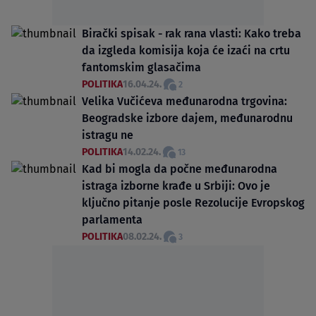
Birački spisak - rak rana vlasti: Kako treba
da izgleda komisija koja će izaći na crtu
fantomskim glasačima
POLITIKA
16.04.24.
2
Velika Vučićeva međunarodna trgovina:
Beogradske izbore dajem, međunarodnu
istragu ne
POLITIKA
14.02.24.
13
Kad bi mogla da počne međunarodna
istraga izborne krađe u Srbiji: Ovo je
ključno pitanje posle Rezolucije Evropskog
parlamenta
POLITIKA
08.02.24.
3