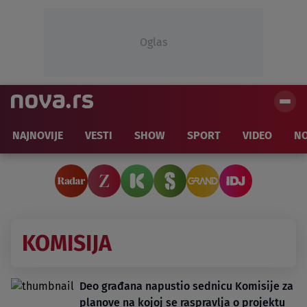
Oglas
NAJNOVIJE
VESTI
SHOW
SPORT
VIDEO
NO
KOMISIJA
Deo građana napustio sednicu Komisije za
planove na kojoj se raspravlja o projektu