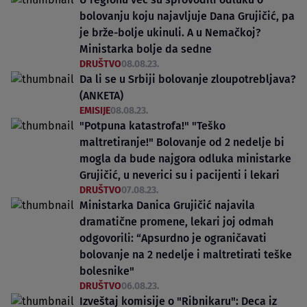
bolovanju koju najavljuje Dana Grujičić, pa
je brže-bolje ukinuli. A u Nemačkoj?
Ministarka bolje da sedne
DRUŠTVO
08.08.23.
Da li se u Srbiji bolovanje zloupotrebljava?
(ANKETA)
EMISIJE
08.08.23.
"Potpuna katastrofa!" "Teško
maltretiranje!" Bolovanje od 2 nedelje bi
mogla da bude najgora odluka ministarke
Grujičić, u neverici su i pacijenti i lekari
DRUŠTVO
07.08.23.
Ministarka Danica Grujičić najavila
dramatične promene, lekari joj odmah
odgovorili: “Apsurdno je ograničavati
bolovanje na 2 nedelje i maltretirati teške
bolesnike"
DRUŠTVO
06.08.23.
Izveštaj komisije o "Ribnikaru": Deca iz