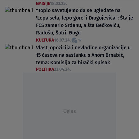
EMISIJE
18.03.25.
"Toplo savetujemo da se ugledate na
'Lepa sela, lepo gore' i Dragojevića": Šta je
FCS zamerio Srdanu, a šta Bećkoviću,
Radošu, Šotri, Đogu
KULTURA
16.07.24.
17
Vlast, opozicija i nevladine organizacije u
15 časova na sastanku s Anom Brnabić,
tema: Komisija za birački spisak
POLITIKA
23.04.24.
Oglas