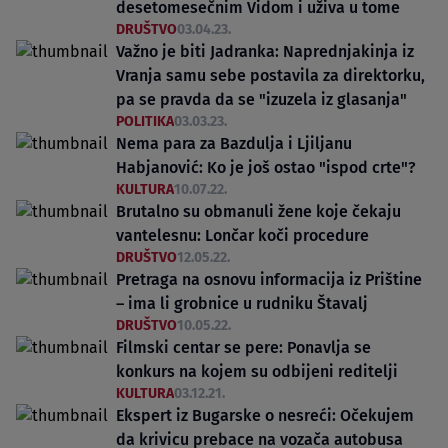
desetomesečnim Vidom i uživa u tome
DRUŠTVO
03.04.23.
Važno je biti Jadranka: Naprednjakinja iz
Vranja samu sebe postavila za direktorku,
pa se pravda da se "izuzela iz glasanja"
POLITIKA
03.03.23.
Nema para za Bazdulja i Ljiljanu
Habjanović: Ko je još ostao "ispod crte"?
KULTURA
10.07.22.
Brutalno su obmanuli žene koje čekaju
vantelesnu: Lončar koči procedure
DRUŠTVO
12.05.22.
Pretraga na osnovu informacija iz Prištine
– ima li grobnice u rudniku Štavalj
DRUŠTVO
10.05.22.
Filmski centar se pere: Ponavlja se
konkurs na kojem su odbijeni reditelji
KULTURA
03.12.21.
Ekspert iz Bugarske o nesreći: Očekujem
da krivicu prebace na vozača autobusa