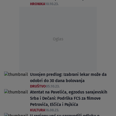
HRONIKA
10.10.23.
Oglas
Usvojen predlog: Izabrani lekar može da
odobri do 30 dana bolovanja
DRUŠTVO
05.10.23.
Atentat na Pavelića, egzodus sarajevskih
Srba i Dečani: Podrška FCS za filmove
Petrovića, Elčića i Pajkića
KULTURA
16.08.23.
U regionu već su sprovodili odluku o