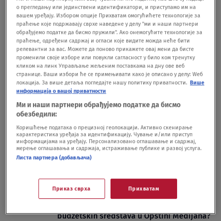
о прегледању или јединствени идентификатори, и приступамо им на
predložila formiranje komisije o imovini
вашем уређају. Избором опције Прихватам омогућићете технологије за
SKC nakon studentske blokade
праћење које подржавају сврхе наведене у делу "ми и наши партнери
обрађујемо податке да бисмо пружили". Ако онемогућите технологије за
DRUŠTVO
28.07.25.
праћење, одређени садржај и огласи које видите можда неће бити
Ko su članovi komisije za pomilovanja na
релевантни за вас. Можете да поново прикажете овај мени да бисте
kojima Vučić insistira?
променили своје изборе или повукли сагласност у било ком тренутку
кликом на линк Управљање жељеним поставкама на дну ове веб
POLITIKA
18.07.25.
30
странице. Ваши избори ће се примењивати како је описано у делу: Wеб
локација. За више детаља погледајте нашу политику приватности.
Више
информација о вашој приватности
Ми и наши партнери обрађујемо податке да бисмо
обезбедили:
Коришћење података о прецизној геолокацији. Активно скенирање
карактеристика уређаја за идентификацију. Чување и/или приступ
Oglas
информацијама на уређају. Персонализовано оглашавање и садржај,
мерење оглашавања и садржаја, истраживање публике и развој услуга.
Листа партнера (добављача)
Приказ сврха
Прихватам
Šta posle izveštaja komisije o trošenju
budžetskih sredstava u Opštini Medijana?