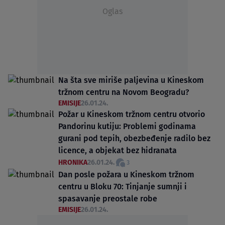
Oglas
Na šta sve miriše paljevina u Kineskom
tržnom centru na Novom Beogradu?
EMISIJE
26.01.24.
Požar u Kineskom tržnom centru otvorio
Pandorinu kutiju: Problemi godinama
gurani pod tepih, obezbeđenje radilo bez
licence, a objekat bez hidranata
HRONIKA
26.01.24.
3
Dan posle požara u Kineskom tržnom
centru u Bloku 70: Tinjanje sumnji i
spasavanje preostale robe
EMISIJE
26.01.24.