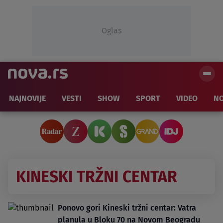
Oglas
NAJNOVIJE
VESTI
SHOW
SPORT
VIDEO
NO
KINESKI TRŽNI CENTAR
Ponovo gori Kineski tržni centar: Vatra
planula u Bloku 70 na Novom Beogradu