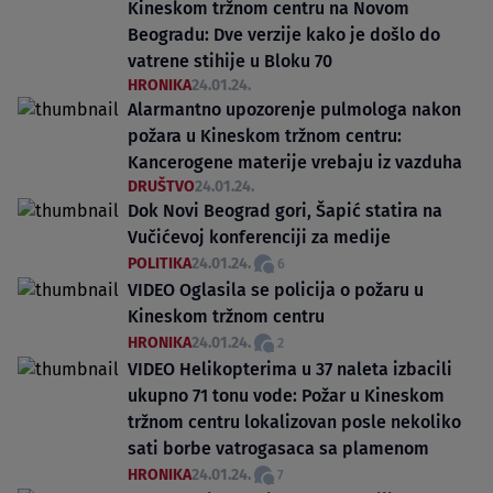
Kineskom tržnom centru na Novom
Beogradu: Dve verzije kako je došlo do
vatrene stihije u Bloku 70
HRONIKA
24.01.24.
Alarmantno upozorenje pulmologa nakon
požara u Kineskom tržnom centru:
Kancerogene materije vrebaju iz vazduha
DRUŠTVO
24.01.24.
Dok Novi Beograd gori, Šapić statira na
Vučićevoj konferenciji za medije
POLITIKA
24.01.24.
6
VIDEO Oglasila se policija o požaru u
Kineskom tržnom centru
HRONIKA
24.01.24.
2
VIDEO Helikopterima u 37 naleta izbacili
ukupno 71 tonu vode: Požar u Kineskom
tržnom centru lokalizovan posle nekoliko
sati borbe vatrogasaca sa plamenom
HRONIKA
24.01.24.
7