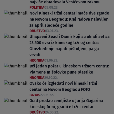
najviše obradovala Vesićevom zakonu
POLITIKA
05.08.23.
Novi Kineski tržni centar imaće dve zgrade
na Novom Beogradu: Kraj radova najavljen
za april sledeće godine
DRUŠTVO
03.07.23.
Uhapšeni Sead i Damir koji su ukrali sef sa
23.500 evra iz kineskog tržnog centra:
Obezbeđenje napali pištoljem, pa ga
vezali
HRONIKA
01.06.23.
Još jedan požar u kineskom tržnom centru:
Plamene mišolovke pune plastike
HRONIKA
29.10.22.
Ovako će izgledati novi kineski tržni
centar na Novom Beogradu FOTO
BIZNIS
27.05.22.
Grad prodao zemljište u Jurija Gagarina
kineskoj firmi, gradiće tržni centar
DRUŠTVO
24.05.22.