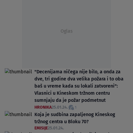
Oglas
"Decenijama ničega nije bilo, a onda za
dve, tri godine dva velika požara i to oba
baš u vreme kada su lokali zatvoreni":
Vlasnici u Kineskom tržnom centru
sumnjaju da je požar podmetnut
HRONIKA
25.01.24.
1
Koja je sudbina zapaljenog Kineskog
tržnog centra u Bloku 70?
EMISIJE
25.01.24.