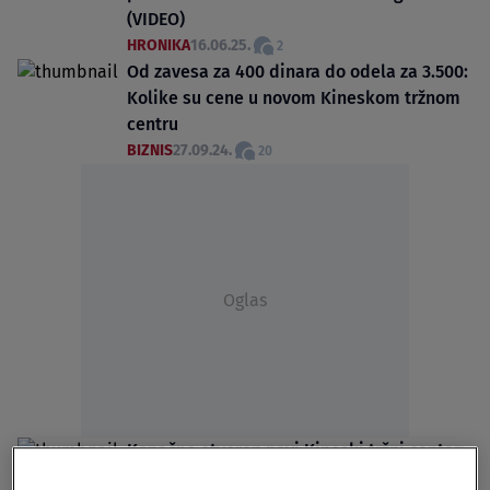
(VIDEO)
HRONIKA
16.06.25.
2
Od zavesa za 400 dinara do odela za 3.500:
Kolike su cene u novom Kineskom tržnom
centru
BIZNIS
27.09.24.
20
Oglas
Konačno otvoren novi Kineski tržni centar:
Trgovci oduševljeni, svuda pobacane