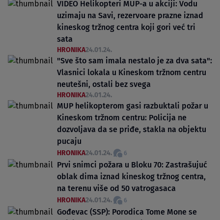
VIDEO Helikopteri MUP-a u akciji: Vodu
uzimaju na Savi, rezervoare prazne iznad
kineskog tržnog centra koji gori već tri
sata
HRONIKA
24.01.24.
"Sve što sam imala nestalo je za dva sata":
Vlasnici lokala u Kineskom tržnom centru
neutešni, ostali bez svega
HRONIKA
24.01.24.
MUP helikopterom gasi razbuktali požar u
Kineskom tržnom centru: Policija ne
dozvoljava da se priđe, stakla na objektu
pucaju
HRONIKA
24.01.24.
6
Prvi snimci požara u Bloku 70: Zastrašujuć
oblak dima iznad kineskog tržnog centra,
na terenu više od 50 vatrogasaca
HRONIKA
24.01.24.
6
Gođevac (SSP): Porodica Tome Mone se