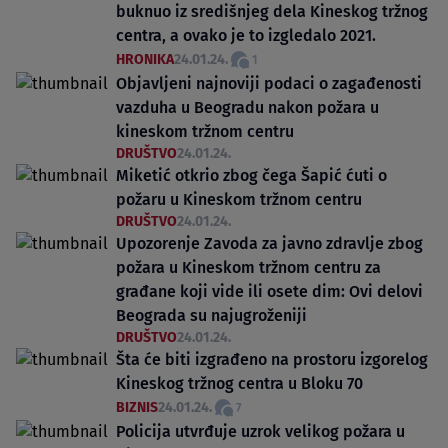
buknuo iz središnjeg dela Kineskog tržnog
centra, a ovako je to izgledalo 2021.
HRONIKA
24.01.24.
1
Objavljeni najnoviji podaci o zagađenosti
vazduha u Beogradu nakon požara u
kineskom tržnom centru
DRUŠTVO
24.01.24.
Miketić otkrio zbog čega Šapić ćuti o
požaru u Kineskom tržnom centru
DRUŠTVO
24.01.24.
Upozorenje Zavoda za javno zdravlje zbog
požara u Kineskom tržnom centru za
građane koji vide ili osete dim: Ovi delovi
Beograda su najugroženiji
DRUŠTVO
24.01.24.
Šta će biti izgrađeno na prostoru izgorelog
Kineskog tržnog centra u Bloku 70
BIZNIS
24.01.24.
7
Policija utvrđuje uzrok velikog požara u