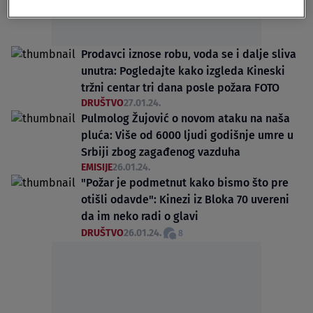
Prodavci iznose robu, voda se i dalje sliva
unutra: Pogledajte kako izgleda Kineski
tržni centar tri dana posle požara FOTO
DRUŠTVO
27.01.24.
Pulmolog Žujović o novom ataku na naša
pluća: Više od 6000 ljudi godišnje umre u
Srbiji zbog zagađenog vazduha
EMISIJE
26.01.24.
"Požar je podmetnut kako bismo što pre
otišli odavde": Kinezi iz Bloka 70 uvereni
da im neko radi o glavi
DRUŠTVO
26.01.24.
8