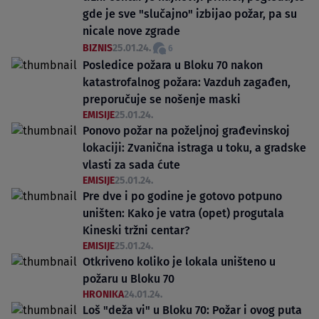
gde je sve "slučajno" izbijao požar, pa su
nicale nove zgrade
BIZNIS
25.01.24.
6
Posledice požara u Bloku 70 nakon
katastrofalnog požara: Vazduh zagađen,
preporučuje se nošenje maski
EMISIJE
25.01.24.
Ponovo požar na poželjnoj građevinskoj
lokaciji: Zvanična istraga u toku, a gradske
vlasti za sada ćute
EMISIJE
25.01.24.
Pre dve i po godine je gotovo potpuno
uništen: Kako je vatra (opet) progutala
Kineski tržni centar?
EMISIJE
25.01.24.
Otkriveno koliko je lokala uništeno u
požaru u Bloku 70
HRONIKA
24.01.24.
Loš "deža vi" u Bloku 70: Požar i ovog puta