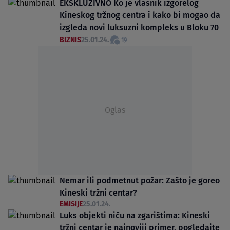
EKSKLUZIVNO Ko je vlasnik izgorelog
Kineskog tržnog centra i kako bi mogao da
izgleda novi luksuzni kompleks u Bloku 70
BIZNIS
25.01.24.
19
Oglas
Nemar ili podmetnut požar: Zašto je goreo
Kineski tržni centar?
EMISIJE
25.01.24.
Luks objekti niču na zgarištima: Kineski
tržni centar je najnoviji primer, pogledajte