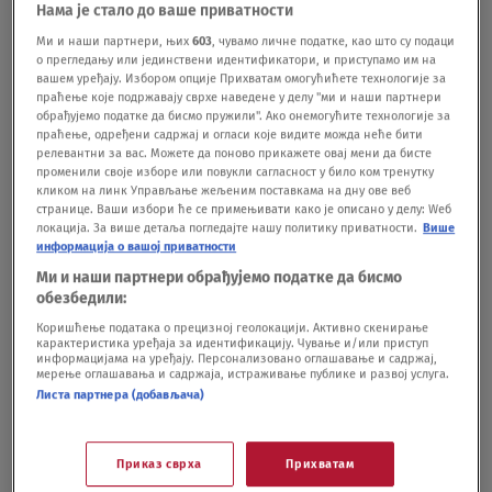
Нама је стало до ваше приватности
novčanice od 500 evra, a ovo su prve cene
DRUŠTVO
26.09.24.
38
Ми и наши партнери, њих
603
, чувамо личне податке, као што су подаци
о прегледању или јединствени идентификатори, и приступамо им на
Vlasnik Kineskog tržnog centra sprema se
вашем уређају. Избором опције Прихватам омогућићете технологије за
za gradnju stambeno-poslovnog
праћење које подржавају сврхе наведене у делу "ми и наши партнери
обрађујемо податке да бисмо пружили". Ако онемогућите технологије за
kompleksa u Bloku 70: Zahtev sada
праћење, одређени садржај и огласи које видите можда неће бити
podneo Vesićevom ministarstvu
релевантни за вас. Можете да поново прикажете овај мени да бисте
BIZNIS
17.07.24.
променили своје изборе или повукли сагласност у било ком тренутку
22
кликом на линк Управљање жељеним поставкама на дну ове веб
Da li je ovo slučajno? U samo nekoliko
странице. Ваши избори ће се примењивати како је описано у делу: Wеб
dana gorela dva Enjubova tržna centra na
локација. За више детаља погледајте нашу политику приватности.
Више
информација о вашој приватности
Novom Beogradu
DRUŠTVO
27.01.24.
Ми и наши партнери обрађујемо податке да бисмо
9
обезбедили:
Коришћење података о прецизној геолокацији. Активно скенирање
карактеристика уређаја за идентификацију. Чување и/или приступ
информацијама на уређају. Персонализовано оглашавање и садржај,
мерење оглашавања и садржаја, истраживање публике и развој услуга.
Листа партнера (добављача)
Oglas
Приказ сврха
Прихватам