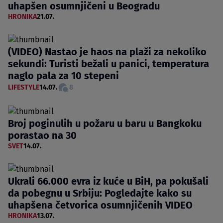
uhapšen osumnjičeni u Beogradu
HRONIKA
21.07.
(VIDEO) Nastao je haos na plaži za nekoliko
sekundi: Turisti bežali u panici, temperatura
naglo pala za 10 stepeni
LIFESTYLE
14.07.
8
Broj poginulih u požaru u baru u Bangkoku
porastao na 30
SVET
14.07.
Ukrali 66.000 evra iz kuće u BiH, pa pokušali
da pobegnu u Srbiju: Pogledajte kako su
uhapšena četvorica osumnjičenih VIDEO
HRONIKA
13.07.