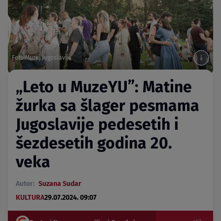
Foto:Muzej Jugoslavije
„Leto u MuzeYU”: Matine
žurka sa šlager pesmama
Jugoslavije pedesetih i
šezdesetih godina 20.
veka
Autor:
Suzana Sudar
KULTURA
29.07.2024. 09:07