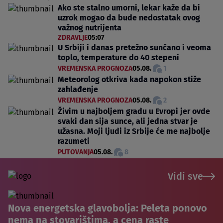
Ako ste stalno umorni, lekar kaže da bi
uzrok mogao da bude nedostatak ovog
važnog nutrijenta
ZDRAVLJE
05:07
U Srbiji i danas pretežno sunčano i veoma
toplo, temperature do 40 stepeni
VREMENSKA PROGNOZA
05.08.
1
Meteorolog otkriva kada napokon stiže
zahlađenje
VREMENSKA PROGNOZA
05.08.
2
Živim u najboljem gradu u Evropi jer ovde
svaki dan sija sunce, ali jedna stvar je
užasna. Moji ljudi iz Srbije će me najbolje
razumeti
PUTOVANJA
05.08.
8
Vidi sve
Nova energetska glavobolja: Peleta ponovo
nema na stovarištima, a cena raste