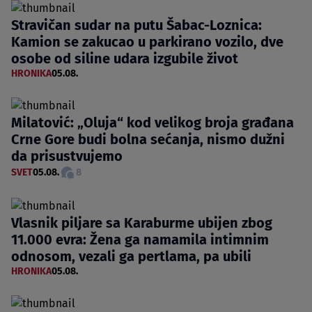
Stravičan sudar na putu Šabac-Loznica:
Kamion se zakucao u parkirano vozilo, dve
osobe od siline udara izgubile život
HRONIKA
05.08.
Milatović: „Oluja“ kod velikog broja građana
Crne Gore budi bolna sećanja, nismo dužni
da prisustvujemo
SVET
05.08.
8
Vlasnik piljare sa Karaburme ubijen zbog
11.000 evra: Žena ga namamila intimnim
odnosom, vezali ga pertlama, pa ubili
HRONIKA
05.08.