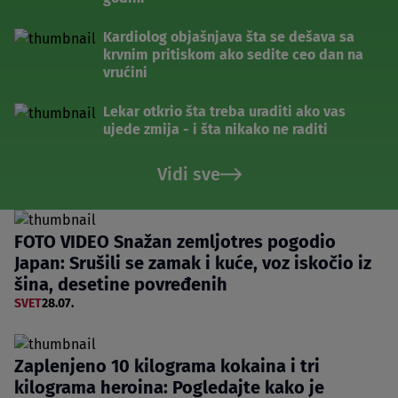
Kardiolog objašnjava šta se dešava sa
krvnim pritiskom ako sedite ceo dan na
vrućini
Lekar otkrio šta treba uraditi ako vas
ujede zmija - i šta nikako ne raditi
Vidi sve
FOTO VIDEO Snažan zemljotres pogodio
Japan: Srušili se zamak i kuće, voz iskočio iz
šina, desetine povređenih
SVET
28.07.
Zaplenjeno 10 kilograma kokaina i tri
kilograma heroina: Pogledajte kako je