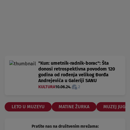
"Kun: umetnik-radnik-borac": Šta
donosi retrospektivna povodom 120
godina od rođenja velikog Đorđa
Andrejevića u Galeriji SANU
KULTURA
10.06.24.
2
LETO U MUZEYU
MATINE ŽURKA
MUZEJ JUGOS
Pratite nas na društvenim mrežama: