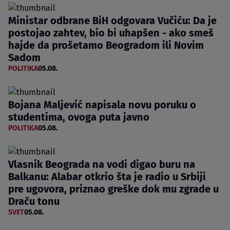
Ministar odbrane BiH odgovara Vučiću: Da je
postojao zahtev, bio bi uhapšen - ako smeš
hajde da prošetamo Beogradom ili Novim
Sadom
POLITIKA
05.08.
Bojana Maljević napisala novu poruku o
studentima, ovoga puta javno
POLITIKA
05.08.
Vlasnik Beograda na vodi digao buru na
Balkanu: Alabar otkrio šta je radio u Srbiji
pre ugovora, priznao greške dok mu zgrade u
Draču tonu
SVET
05.08.