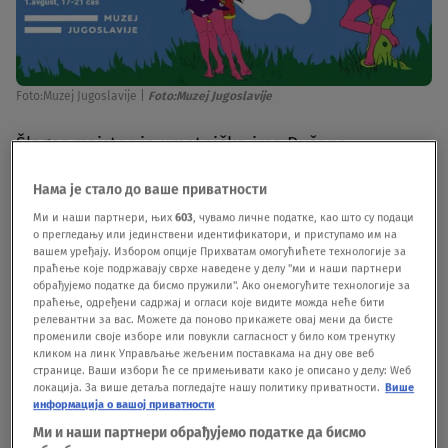
Foto:Muzej Jugoslavije
|
Foto:Muzej Jugoslavije
Šlager majstor je umetničko ime Dušana
Zdravkovića koji pušta muziku iz perioda 1958-
Нама је стало до ваше приватности
1968. godine, kada su se Arsen Dedić, Gabi Novak,
Ми и наши партнери, њих
603
, чувамо личне податке, као што су подаци
о прегледању или јединствени идентификатори, и приступамо им на
Tereza Kesovija, Đorđe Marjanović, Lola Novaković
вашем уређају. Избором опције Прихватам омогућићете технологије за
i mnogi drugi muzičari afirmisali na
праћење које подржавају сврхе наведене у делу "ми и наши партнери
обрађујемо податке да бисмо пружили". Ако онемогућите технологије за
jugoslovenskom muzičkom nebu. Dušan je urednik
праћење, одређени садржај и огласи које видите можда неће бити
релевантни за вас. Можете да поново прикажете овај мени да бисте
radijske emisije „U ritmu mladosti” koja se emituje
променили своје изборе или повукли сагласност у било ком тренутку
кликом на линк Управљање жељеним поставкама на дну ове веб
na Radio Aparatu. Poznat je kao pasionirani
странице. Ваши избори ће се примењивати како је описано у делу: Wеб
локација. За више детаља погледајте нашу политику приватности.
Више
kolekcionar vinila i član malog umetničkog
информација о вашој приватности
kolektiva Mahala Bounce koji više od 10 godina
Ми и наши партнери обрађујемо податке да бисмо