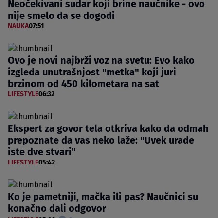
Neočekivani sudar koji brine naučnike - ovo
nije smelo da se dogodi
NAUKA
07:51
Ovo je novi najbrži voz na svetu: Evo kako
izgleda unutrašnjost "metka" koji juri
brzinom od 450 kilometara na sat
LIFESTYLE
06:32
Ekspert za govor tela otkriva kako da odmah
prepoznate da vas neko laže: "Uvek urade
iste dve stvari"
LIFESTYLE
05:42
Ko je pametniji, mačka ili pas? Naučnici su
konačno dali odgovor