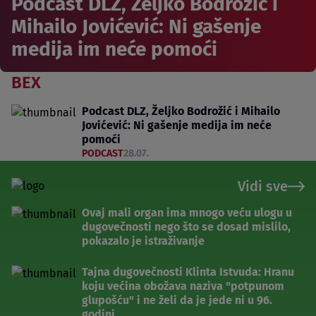
Podcast DLZ, Željko Bodrožić i
Mihailo Jovićević: Ni gašenje
medija im neće pomoći
BEX
Podcast DLZ, Željko Bodrožić i Mihailo
Jovićević: Ni gašenje medija im neće
pomoći
PODCAST
28.07.
Vidi sve
Ovaj mali organ ima mnogo veću ulogu u
dugovečnosti nego što se dosad mislilo,
pokazalo je istraživanje
Tajna dugovečnosti Klinta Istvuda: Hranu
koju većina obožava naziva "potpunom
glupošću" i ne želi da je jede ni u 96.
godini