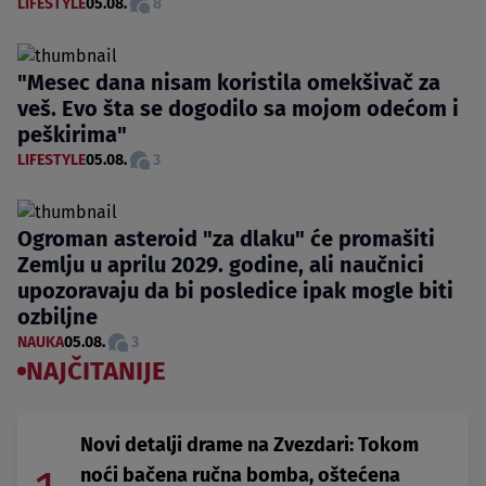
LIFESTYLE
05.08.
8
"Mesec dana nisam koristila omekšivač za
veš. Evo šta se dogodilo sa mojom odećom i
peškirima"
LIFESTYLE
05.08.
3
Ogroman asteroid "za dlaku" će promašiti
Zemlju u aprilu 2029. godine, ali naučnici
upozoravaju da bi posledice ipak mogle biti
ozbiljne
NAUKA
05.08.
3
NAJČITANIJE
Novi detalji drame na Zvezdari: Tokom
noći bačena ručna bomba, oštećena