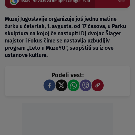
Postavi Nova.rs za omiljeni Google izvor
Više
Muzej Jugoslavije organizuje još jednu matine
žurku u četvrtak, 1. avgusta, od 17 časova, u Parku
skulptura na kojoj će nastupiti DJ dvojac Šlager
majstor i Fokus čime se nastavlja uzbudljiv
program „Leto u MuzeYU”, saopštili su iz ove
ustanove kulture.
Podeli vest: