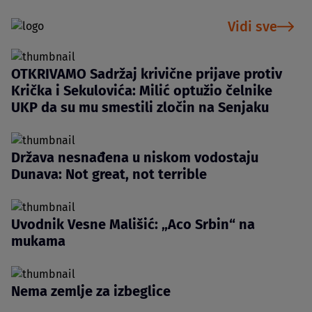
Vidi sve
OTKRIVAMO Sadržaj krivične prijave protiv
Krička i Sekulovića: Milić optužio čelnike
UKP da su mu smestili zločin na Senjaku
Država nesnađena u niskom vodostaju
Dunava: Not great, not terrible
Uvodnik Vesne Mališić: „Aco Srbin“ na
mukama
Nema zemlje za izbeglice