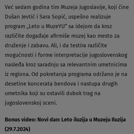
Već sedam godina tim Muzeja Jugoslavije, koji čine
Dušan Jevtić i Sara Sopić, uspešno realizuje
program „Leto u MuzeYU” sa idejom da kroz
različite događaje afirmiše muzej kao mesto za
druženje i zabavu. Ali, i da testira različite
mogućnosti i forme interpretacije jugoslovenskog
nasleđa kroz saradnju sa relevantnim umetnicima
iz regiona. Od pokretanja programa održano je na
desetine koncerata bendova i nastupa drugih
umetnika koji su ostavili dubok trag na
jugoslovenskoj sceni.
Bonus video: Novi dan: Leto iluzija u Muzeju Iluzija
(29.7.2024)