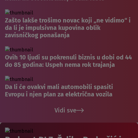
Zašto lakše trošimo novac koji „ne vidimo“ i
da li je impulsivna kupovina oblik
zavisničkog ponašanja
Ovih 10 ljudi su pokrenuli biznis u dobi od 44
do 85 godina: Uspeh nema rok trajanja
Da li će ovakvi mali automobili spasiti
Evropu i njen plan za električna vozila
Vidi sve