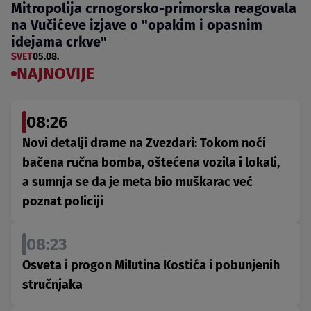
Mitropolija crnogorsko-primorska reagovala
na Vučićeve izjave o "opakim i opasnim
idejama crkve"
SVET
05.08.
NAJNOVIJE
08:26
Novi detalji drame na Zvezdari: Tokom noći
bačena ručna bomba, oštećena vozila i lokali,
a sumnja se da je meta bio muškarac već
poznat policiji
08:23
Osveta i progon Milutina Kostića i pobunjenih
stručnjaka