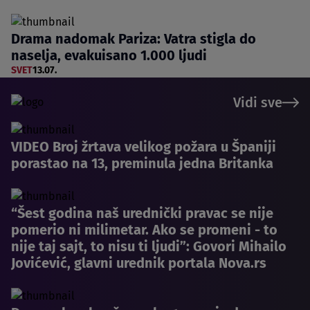
Drama nadomak Pariza: Vatra stigla do
naselja, evakuisano 1.000 ljudi
SVET
13.07.
Vidi sve
VIDEO Broj žrtava velikog požara u Španiji
porastao na 13, preminula jedna Britanka
“Šest godina naš urednički pravac se nije
pomerio ni milimetar. Ako se promeni - to
nije taj sajt, to nisu ti ljudi”: Govori Mihailo
Jovićević, glavni urednik portala Nova.rs