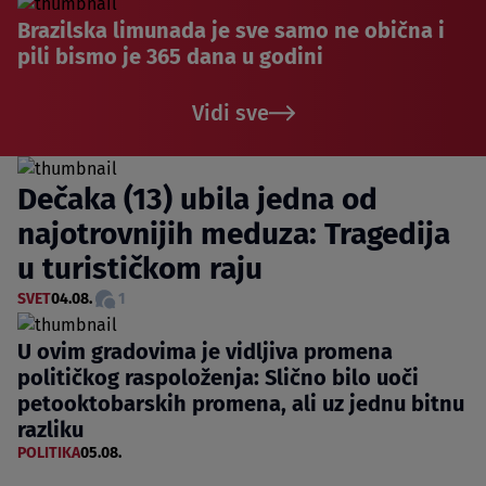
Brazilska limunada je sve samo ne obična i
pili bismo je 365 dana u godini
Vidi sve
Dečaka (13) ubila jedna od
najotrovnijih meduza: Tragedija
u turističkom raju
SVET
04.08.
1
U ovim gradovima je vidljiva promena
političkog raspoloženja: Slično bilo uoči
petooktobarskih promena, ali uz jednu bitnu
razliku
POLITIKA
05.08.