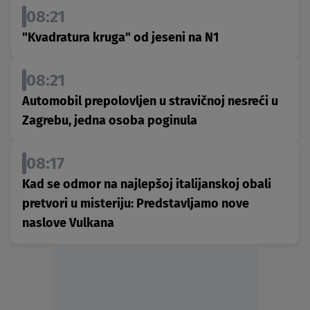
08:21
"Kvadratura kruga" od jeseni na N1
08:21
Automobil prepolovljen u stravičnoj nesreći u
Zagrebu, jedna osoba poginula
08:17
Kad se odmor na najlepšoj italijanskoj obali
pretvori u misteriju: Predstavljamo nove
naslove Vulkana