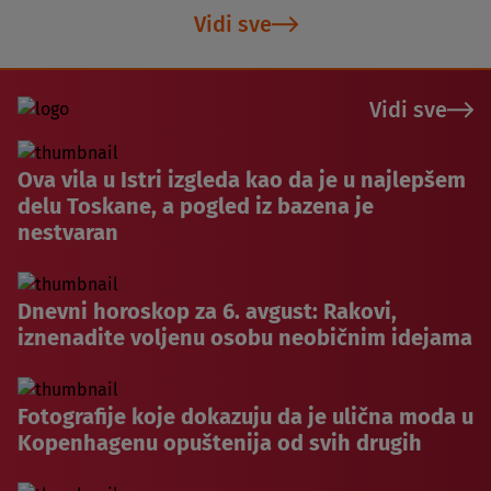
Vidi sve
Vidi sve
Ova vila u Istri izgleda kao da je u najlepšem
delu Toskane, a pogled iz bazena je
nestvaran
Dnevni horoskop za 6. avgust: Rakovi,
iznenadite voljenu osobu neobičnim idejama
Fotografije koje dokazuju da je ulična moda u
Kopenhagenu opuštenija od svih drugih