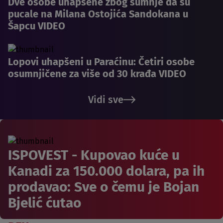
Dve osobe uhapšene zbog sumnje da su
pucale na Milana Ostojića Sandokana u
Šapcu VIDEO
Lopovi uhapšeni u Paraćinu: Četiri osobe
osumnjičene za više od 30 krađa VIDEO
Vidi sve
ISPOVEST - Kupovao kuće u
Kanadi za 150.000 dolara, pa ih
prodavao: Sve o čemu je Bojan
Bjelić ćutao