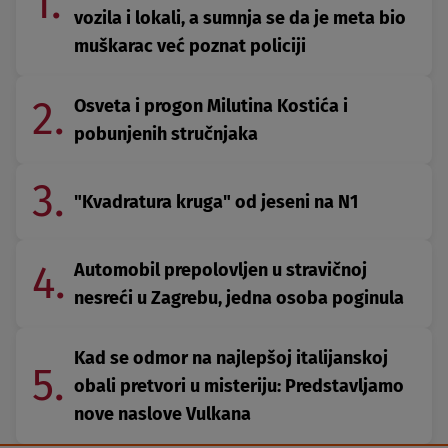
1.
vozila i lokali, a sumnja se da je meta bio
muškarac već poznat policiji
2.
Osveta i progon Milutina Kostića i
pobunjenih stručnjaka
3.
"Kvadratura kruga" od jeseni na N1
4.
Automobil prepolovljen u stravičnoj
nesreći u Zagrebu, jedna osoba poginula
Kad se odmor na najlepšoj italijanskoj
5.
obali pretvori u misteriju: Predstavljamo
nove naslove Vulkana