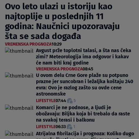
Ovo leto ulazi u istoriju kao
najtoplije u poslednjih 11
godina: Naučnici upozoravaju
šta se sada događa
VREMENSKA PROGNOZA
10:29
Avgust prže toplotni talasi, a šta nas čeka
zimi? Meteorologija ima odgovor i kakav
će nam biti kraj godine
VREMENSKA PROGNOZA
08:45
U ovom delu Crne Gore plaže su potpuno
prazne jer suncobran i ležaljka koštaju 240
evra: Ovo je razlog zašto su ovde cene
astronomske
LIFESTYLE
07:44
5
Komarci je ne podnose, a ljudi je
obožavaju: Biljka koja bi trebalo da raste
na svakoj terasi i balkonu
LIFESTYLE
06:33
1
Atrijalna fibrilacija i prognoza: Koliko dugo