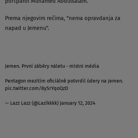
portparol Muhamed Abdulsalam.
Prema njegovim rečima, "nema opravdanja za
napad u Jemenu".
Jemen. První záběry náletu - místní média
Pentagon mezitím oficiálně potvrdil údery na Jemen.
pic.twitter.com/8ySrYqoQzD
— Lazz Lazz (@Lazikkkk)
January 12, 2024