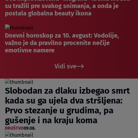
su tražili pre svakog snimanja, a onda je
postala globalna beauty ikona
Dnevni horoskop za 10. avgust: Vodolije,
važno je da pravilno procenite nečije
emotivne namere
Vidi sve
Slobodan za dlaku izbegao smrt
kada su ga ujela dva stršljena:
Prvo stezanje u grudima, pa
gušenje i na kraju koma
DRUŠTVO
09.08.