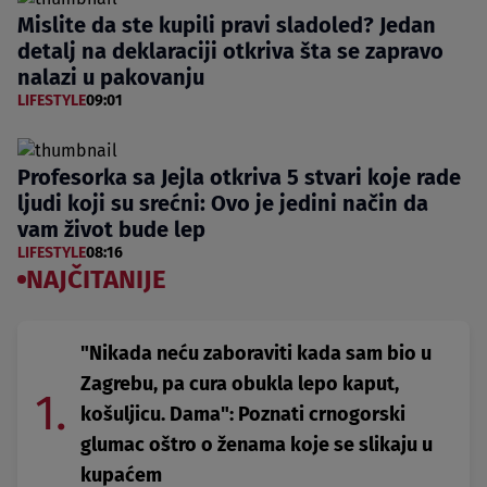
Mislite da ste kupili pravi sladoled? Jedan
detalj na deklaraciji otkriva šta se zapravo
nalazi u pakovanju
LIFESTYLE
09:01
Profesorka sa Jejla otkriva 5 stvari koje rade
ljudi koji su srećni: Ovo je jedini način da
vam život bude lep
LIFESTYLE
08:16
NAJČITANIJE
"Nikada neću zaboraviti kada sam bio u
Zagrebu, pa cura obukla lepo kaput,
1.
košuljicu. Dama": Poznati crnogorski
glumac oštro o ženama koje se slikaju u
kupaćem