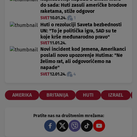
do sada: Huti zasuli američke brodove
raketama, stiže odgovor
SVET
10.01.24.
1
Huti o rezoluciji Saveta bezbednosti
UN: "To je politička igra, SAD su te
koje krše međunarodno pravo"
SVET
11.01.24.
Novi incident kod Jemena, Amerikanci
poslali novo upozorenje Hutima: "Ne
želimo rat, ali odgovorićemo na
napade"
SVET
12.01.24.
4
AMERIKA
BRITANIJA
HUTI
IZRAEL
Pratite nas na društvenim mrežama: