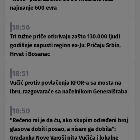
najmanje 600 evra
18:56
Tri tužne priče otkrivaju zašto 130.000 ljudi
godišnje napusti region ex-Ju: Pričaju Srbin,
Hrvat i Bosanac
18:51
Vučić protiv povlačenja KFOR-a sa mosta na
Ibru, razgovaraće sa načelnikom Generalštaba
18:50
"Rečeno mi je da ću, ako skupim određeni broj
glasova dobiti posao, a nisam ga dobila“:
Građanka Nove Varoši pita Vučića i lokalne