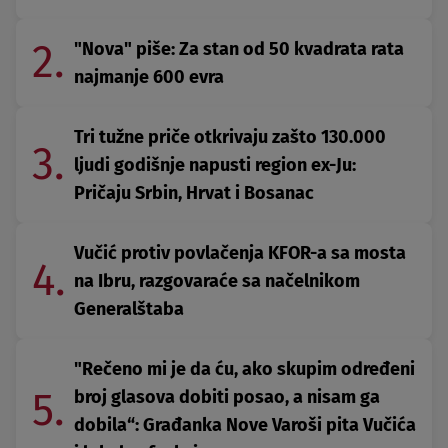
2.
"Nova" piše: Za stan od 50 kvadrata rata
najmanje 600 evra
Tri tužne priče otkrivaju zašto 130.000
3.
ljudi godišnje napusti region ex-Ju:
Pričaju Srbin, Hrvat i Bosanac
Vučić protiv povlačenja KFOR-a sa mosta
4.
na Ibru, razgovaraće sa načelnikom
Generalštaba
"Rečeno mi je da ću, ako skupim određeni
5.
broj glasova dobiti posao, a nisam ga
dobila“: Građanka Nove Varoši pita Vučića