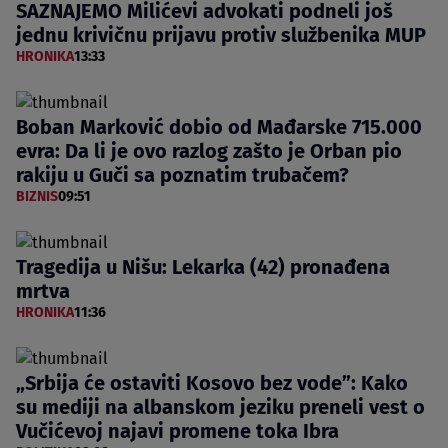
SAZNAJEMO Milićevi advokati podneli još
jednu krivičnu prijavu protiv službenika MUP
HRONIKA
13:33
Boban Marković dobio od Mađarske 715.000
evra: Da li je ovo razlog zašto je Orban pio
rakiju u Guči sa poznatim trubačem?
BIZNIS
09:51
Tragedija u Nišu: Lekarka (42) pronađena
mrtva
HRONIKA
11:36
„Srbija će ostaviti Kosovo bez vode”: Kako
su mediji na albanskom jeziku preneli vest o
Vučićevoj najavi promene toka Ibra