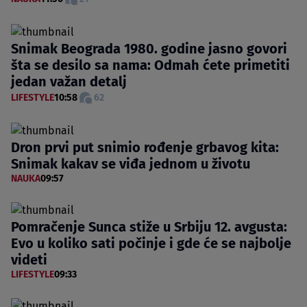
Snimak Beograda 1980. godine jasno govori
šta se desilo sa nama: Odmah ćete primetiti
jedan važan detalj
LIFESTYLE
10:58
62
Dron prvi put snimio rođenje grbavog kita:
Snimak kakav se viđa jednom u životu
NAUKA
09:57
Pomračenje Sunca stiže u Srbiju 12. avgusta:
Evo u koliko sati počinje i gde će se najbolje
videti
LIFESTYLE
09:33