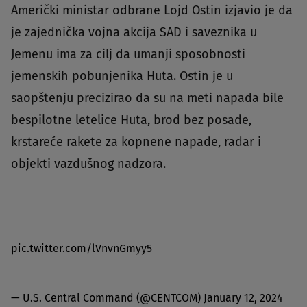
Američki ministar odbrane Lojd Ostin izjavio je da
je zajednička vojna akcija SAD i saveznika u
Jemenu ima za cilj da umanji sposobnosti
jemenskih pobunjenika Huta. Ostin je u
saopštenju precizirao da su na meti napada bile
bespilotne letelice Huta, brod bez posade,
krstareće rakete za kopnene napade, radar i
objekti vazdušnog nadzora.
pic.twitter.com/lVnvnGmyy5
— U.S. Central Command (@CENTCOM)
January 12, 2024