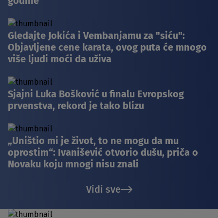
godine
Gledajte Jokića i Vembanjamu za "siću":
Objavljene cene karata, ovog puta će mnogo
više ljudi moći da uživa
Sjajni Luka Bošković u finalu Evropskog
prvenstva, rekord je tako blizu
„Uništio mi je život, to ne mogu da mu
oprostim“: Ivanišević otvorio dušu, priča o
Novaku koju mnogi nisu znali
Vidi sve