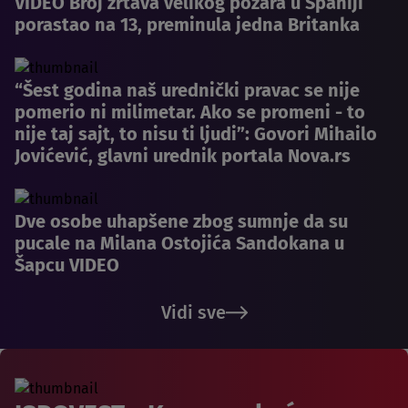
VIDEO Broj žrtava velikog požara u Španiji
porastao na 13, preminula jedna Britanka
“Šest godina naš urednički pravac se nije
pomerio ni milimetar. Ako se promeni - to
nije taj sajt, to nisu ti ljudi”: Govori Mihailo
Jovićević, glavni urednik portala Nova.rs
Dve osobe uhapšene zbog sumnje da su
pucale na Milana Ostojića Sandokana u
Šapcu VIDEO
Vidi sve