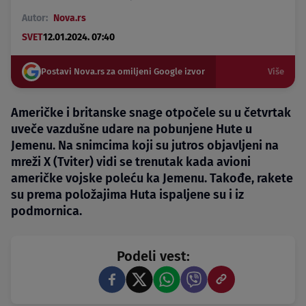
Autor:
Nova.rs
SVET
12.01.2024. 07:40
Postavi Nova.rs za omiljeni Google izvor
Više
Američke i britanske snage otpočele su u četvrtak
uveče vazdušne udare na pobunjene Hute u
Jemenu. Na snimcima koji su jutros objavljeni na
mreži X (Tviter) vidi se trenutak kada avioni
američke vojske poleću ka Jemenu. Takođe, rakete
su prema položajima Huta ispaljene su i iz
podmornica.
Podeli vest: