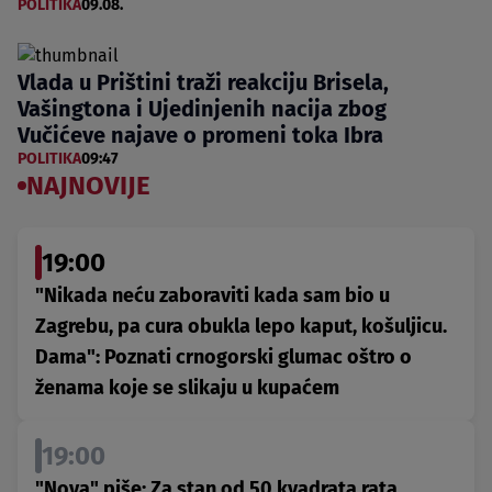
POLITIKA
09.08.
Vlada u Prištini traži reakciju Brisela,
Vašingtona i Ujedinjenih nacija zbog
Vučićeve najave o promeni toka Ibra
POLITIKA
09:47
NAJNOVIJE
19:00
"Nikada neću zaboraviti kada sam bio u
Zagrebu, pa cura obukla lepo kaput, košuljicu.
Dama": Poznati crnogorski glumac oštro o
ženama koje se slikaju u kupaćem
19:00
"Nova" piše: Za stan od 50 kvadrata rata