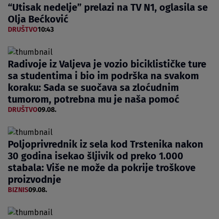
“Utisak nedelje” prelazi na TV N1, oglasila se
Olja Bećković
DRUŠTVO
10:43
Radivoje iz Valjeva je vozio biciklističke ture
sa studentima i bio im podrška na svakom
koraku: Sada se suočava sa zloćudnim
tumorom, potrebna mu je naša pomoć
DRUŠTVO
09.08.
Poljoprivrednik iz sela kod Trstenika nakon
30 godina isekao šljivik od preko 1.000
stabala: Više ne može da pokrije troškove
proizvodnje
BIZNIS
09.08.