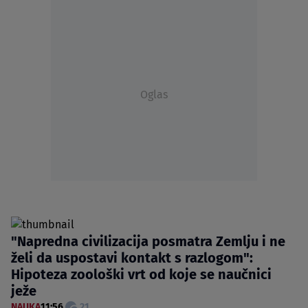
Oglas
"Napredna civilizacija posmatra Zemlju i ne
želi da uspostavi kontakt s razlogom":
Hipoteza zoološki vrt od koje se naučnici
ježe
NAUKA
11:56
21