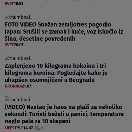
SVET
10:51
FOTO VIDEO Snažan zemljotres pogodio
Japan: Srušili se zamak i kuće, voz iskočio iz
šina, desetine povređenih
SVET
28.07.
Zaplenjeno 10 kilograma kokaina i tri
kilograma heroina: Pogledajte kako je
uhapšen osumnjičeni u Beogradu
HRONIKA
21.07.
(VIDEO) Nastao je haos na plaži za nekoliko
sekundi: Turisti bežali u panici, temperatura
naglo pala za 10 stepeni
LIFESTYLE
14.07.
8