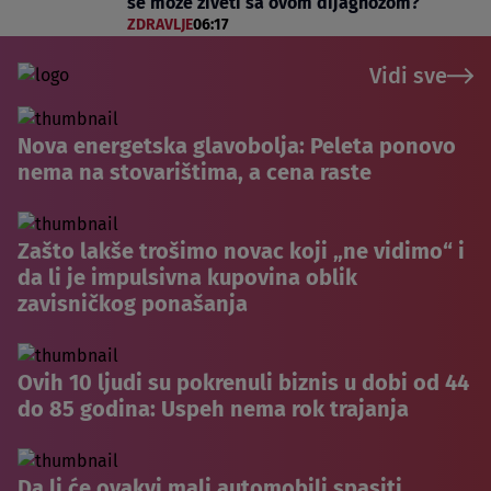
se može živeti sa ovom dijagnozom?
ZDRAVLJE
06:17
Vidi sve
Nova energetska glavobolja: Peleta ponovo
nema na stovarištima, a cena raste
Zašto lakše trošimo novac koji „ne vidimo“ i
da li je impulsivna kupovina oblik
zavisničkog ponašanja
Ovih 10 ljudi su pokrenuli biznis u dobi od 44
do 85 godina: Uspeh nema rok trajanja
Da li će ovakvi mali automobili spasiti