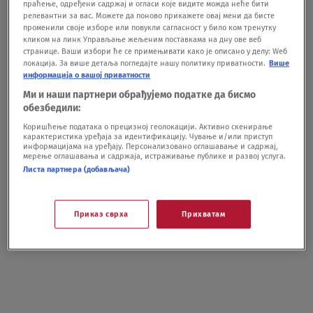
праћење, одређени садржај и огласи које видите можда неће бити
релевантни за вас. Можете да поново прикажете овај мени да бисте
променили своје изборе или повукли сагласност у било ком тренутку
кликом на линк Управљање жељеним поставкама на дну ове веб
странице. Ваши избори ће се примењивати како је описано у делу: Wеб
локација. За више детаља погледајте нашу политику приватности.
Више
Four
@RoyalAirForce
Typhoons have conducted precision
информација о вашој приватности
strikes on two Houthi military targets alongside US
Ми и наши партнери обрађујемо податке да бисмо
forces.
обезбедили:
Коришћење података о прецизној геолокацији. Активно скенирање
The threat to innocent lives and global trade has
карактеристика уређаја за идентификацију. Чување и/или приступ
информацијама на уређају. Персонализовано оглашавање и садржај,
become so great that this action was not only necessary,
мерење оглашавања и садржаја, истраживање публике и развој услуга.
it was our duty to protect vessels & freedom of
Листа партнера (добављача)
navigation
pic.twitter.com/tbN7ncJYpF
Приказ сврха
Прихватам
— Rt Hon Grant Shapps MP (@grantshapps)
January 12,
2024