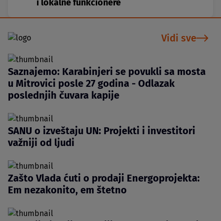
i lokalne funkcionere
Vidi sve
Saznajemo: Karabinjeri se povukli sa mosta
u Mitrovici posle 27 godina - Odlazak
poslednjih čuvara kapije
SANU o izveštaju UN: Projekti i investitori
važniji od ljudi
Zašto Vlada ćuti o prodaji Energoprojekta:
Em nezakonito, em štetno