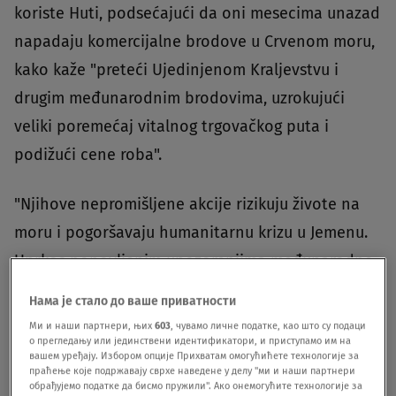
koriste Huti, podsećajući da oni mesecima unazad
napadaju komercijalne brodove u Crvenom moru,
kako kaže "preteći Ujedinjenom Kraljevstvu i
drugim međunarodnim brodovima, uzrokujući
veliki poremećaj vitalnog trgovačkog puta i
podižući cene roba".
"Njihove nepromišljene akcije rizikuju živote na
moru i pogoršavaju humanitarnu krizu u Jemenu.
Uprkos ponovljenim upozorenjima međunarodne
zajednice, Huti su nastavili da vrše napade u
Нама је стало до ваше приватности
Crvenom moru, uključujući i ratne brodove Velike
Ми и наши партнери, њих
603
, чувамо личне податке, као што су подаци
о прегледању или јединствени идентификатори, и приступамо им на
Britanije i SAD samo ove nedelje", kaže britanski
вашем уређају. Избором опције Прихватам омогућићете технологије за
premijer.
праћење које подржавају сврхе наведене у делу "ми и наши партнери
обрађујемо податке да бисмо пружили". Ако онемогућите технологије за