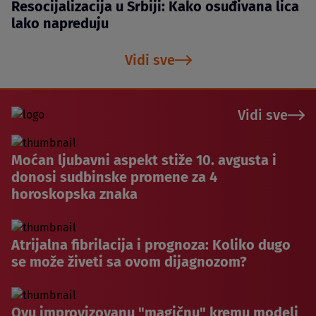
Resocijalizacija u Srbiji: Kako osuđivana lica
lako napreduju
Vidi sve
Vidi sve
Moćan ljubavni aspekt stiže 10. avgusta i
donosi sudbinske promene za 4
horoskopska znaka
Atrijalna fibrilacija i prognoza: Koliko dugo
se može živeti sa ovom dijagnozom?
Ovu improvizovanu "magičnu" kremu modeli