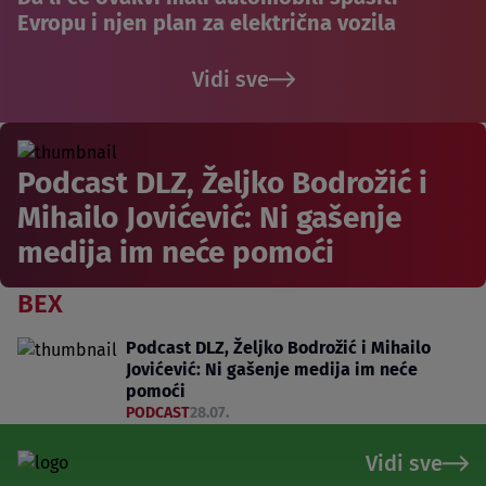
Evropu i njen plan za električna vozila
Vidi sve
Podcast DLZ, Željko Bodrožić i
Mihailo Jovićević: Ni gašenje
medija im neće pomoći
BEX
Podcast DLZ, Željko Bodrožić i Mihailo
Jovićević: Ni gašenje medija im neće
pomoći
PODCAST
28.07.
Vidi sve