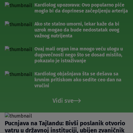
Kardiolog upozorava: Ovo popularno piće
moglo bi da doprinese začepljenju arterija
Ako ste stalno umorni, lekar kaže da bi
uzrok mogao da bude nedostatak ovog
važnog nutrijenta
Ovaj mali organ ima mnogo veću ulogu u
dugovečnosti nego što se dosad mislilo,
pokazalo je istraživanje
Kardiolog objašnjava šta se dešava sa
krvnim pritiskom ako sedite ceo dan na
vrućini
Vidi sve
Pucnjava na Tajlandu: Bivši poslanik otvorio
vatru u državnoj instituciji, ubijen zvaničnik