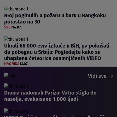
Broj poginulih u požaru u baru u Bangkoku
porastao na 30
SVET
14.07.
Ukrali 66.000 evra iz kuće u BiH, pa pokušali
da pobegnu u Srbiju: Pogledajte kako su
uhapšena četvorica osumnjičenih VIDEO
HRONIKA
13.07.
Vidi sve
Drama nadomak Pariza: Vatra stigla do
naselja, evakuisano 1.000 ljudi