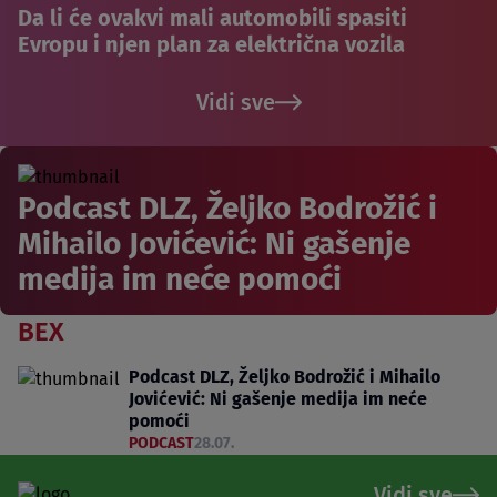
Da li će ovakvi mali automobili spasiti
Evropu i njen plan za električna vozila
Vidi sve
Podcast DLZ, Željko Bodrožić i
Mihailo Jovićević: Ni gašenje
medija im neće pomoći
BEX
Podcast DLZ, Željko Bodrožić i Mihailo
Jovićević: Ni gašenje medija im neće
pomoći
PODCAST
28.07.
Vidi sve