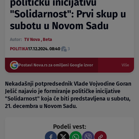
političku inicijativu
"Solidarnost": Prvi skup u
subotu u Novom Sadu
Autor:
TV Nova
,
Beta
POLITIKA
17.12.2024. 08:40
3
Postavi Nova.rs za omiljeni Google izvor
Više
Nekadašnji potpredsednik Vlade Vojvodine Goran
Ješić najavio je formiranje političke inicijative
"Solidarnost" koja će biti predstavljena u subotu,
21. decembra u Novom Sadu.
Podeli vest: