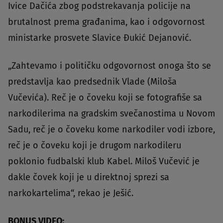
Ivice Dačića zbog podstrekavanja policije na
brutalnost prema građanima, kao i odgovornost
ministarke prosvete Slavice Đukić Dejanović.
„Zahtevamo i političku odgovornost onoga što se
predstavlja kao predsednik Vlade (Miloša
Vučevića). Reč je o čoveku koji se fotografiše sa
narkodilerima na gradskim svečanostima u Novom
Sadu, reč je o čoveku kome narkodiler vodi izbore,
reč je o čoveku koji je drugom narkodileru
poklonio fudbalski klub Kabel. Miloš Vučević je
dakle čovek koji je u direktnoj sprezi sa
narkokartelima“, rekao je Ješić.
BONUS VIDEO: