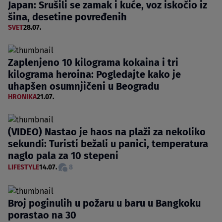
Japan: Srušili se zamak i kuće, voz iskočio iz
šina, desetine povređenih
SVET
28.07.
Zaplenjeno 10 kilograma kokaina i tri
kilograma heroina: Pogledajte kako je
uhapšen osumnjičeni u Beogradu
HRONIKA
21.07.
(VIDEO) Nastao je haos na plaži za nekoliko
sekundi: Turisti bežali u panici, temperatura
naglo pala za 10 stepeni
LIFESTYLE
14.07.
8
Broj poginulih u požaru u baru u Bangkoku
porastao na 30