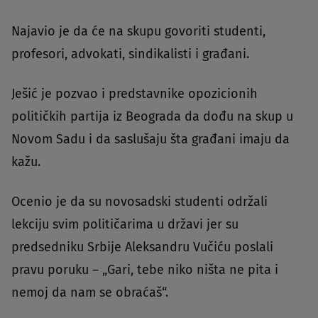
Najavio je da će na skupu govoriti studenti,
profesori, advokati, sindikalisti i građani.
Ješić je pozvao i predstavnike opozicionih
političkih partija iz Beograda da dođu na skup u
Novom Sadu i da saslušaju šta građani imaju da
kažu.
Ocenio je da su novosadski studenti održali
lekciju svim političarima u državi jer su
predsedniku Srbije Aleksandru Vučiću poslali
pravu poruku – „Gari, tebe niko ništa ne pita i
nemoj da nam se obraćaš“.