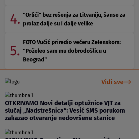
4.
"Orlići" bez rešenja za Litvaniju, šanse za
prolaz dalje su i dalje velike
FOTO Vučić priredio večeru Zelenskom:
5.
"Poželeo sam mu dobrodošlicu u
Beograd"
Vidi sve
OTKRIVAMO Novi detalji optužnice VJT za
slučaj „Nadstrešnica“: Vesić SMS porukom
zakazao otvaranje nedovršene stanice