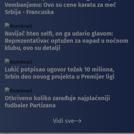
Vembanjamu: Ovo su cene karata za meč
Srbija - Francuska
Navijač hteo selfi, on ga udario glavom:
Reprezentativac optužen za napad u noćnom
klubu, ovo su detalji
Lukić potpisao ugovor težak 10 miliona,
Srbin deo novog projekta u Premijer ligi
Otkriveno koliko zarađuje najplaćeniji
fudbaler Partizana
Vidi sve