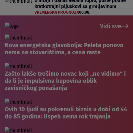
U Srbiji i danas veoma toplo, posle podne
kratkotrajni pljuskovi sa grmljavinom
VREMENSKA PROGNOZA
06.08.
Vidi sve
Nova energetska glavobolja: Peleta ponovo
nema na stovarištima, a cena raste
Zašto lakše trošimo novac koji „ne vidimo“ i
da li je impulsivna kupovina oblik
zavisničkog ponašanja
Ovih 10 ljudi su pokrenuli biznis u dobi od 44
do 85 godina: Uspeh nema rok trajanja