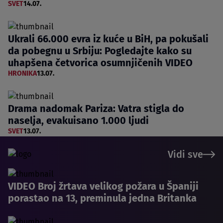
SVET
14.07.
Ukrali 66.000 evra iz kuće u BiH, pa pokušali
da pobegnu u Srbiju: Pogledajte kako su
uhapšena četvorica osumnjičenih VIDEO
HRONIKA
13.07.
Drama nadomak Pariza: Vatra stigla do
naselja, evakuisano 1.000 ljudi
SVET
13.07.
Vidi sve
VIDEO Broj žrtava velikog požara u Španiji
porastao na 13, preminula jedna Britanka