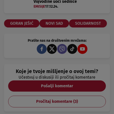
Vojvodine uoči sednice
EMISIJE
17.12.24.
GORAN JEŠIĆ
NOVI SAD
SOLIDARNOST
Pratite nas na društvenim mrežama:
Koje je tvoje mišljenje o ovoj temi?
Učestvuj u diskusiji ili pročitaj komentare
Pošalji komentar
Pročitaj komentare (
3
)