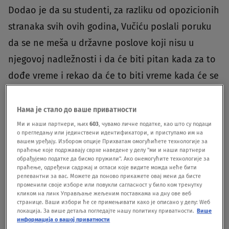
Dodao je da su studenti, za razliku od opozicionih
stranaka svih ovih godina, Vučiću poslali poruku
da se ne meša u državne poslove koji nisu u
njegovoj nadležnosti i da će biti pitan kada za to
dođe vreme i rekao da će to biti vreme kada će se
utvrđivati njegova krivična odgovornost.
Нама је стало до ваше приватности
Ješić je rekao da i opozicija i društvo u celini treba
Ми и наши партнери, њих
603
, чувамо личне податке, као што су подаци
о прегледању или јединствени идентификатори, и приступамо им на
da „drže bokove i bedeme“ studentima koji imaju
вашем уређају. Избором опције Прихватам омогућићете технологије за
праћење које подржавају сврхе наведене у делу "ми и наши партнери
jasnu viziju u kakvom društvu žele da ostanu da
обрађујемо податке да бисмо пружили". Ако онемогућите технологије за
праћење, одређени садржај и огласи које видите можда неће бити
žive i kako da do toga dođu.
релевантни за вас. Можете да поново прикажете овај мени да бисте
променили своје изборе или повукли сагласност у било ком тренутку
кликом на линк Управљање жељеним поставкама на дну ове веб
„Oni ne žele personalne promene, ne žele da neki
странице. Ваши избори ће се примењивати како је описано у делу: Wеб
локација. За више детаља погледајте нашу политику приватности.
Више
Goran Ješić zameni Aleksandra Vučića i da se
информација о вашој приватности