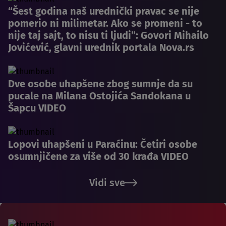
“Šest godina naš urednički pravac se nije
pomerio ni milimetar. Ako se promeni - to
nije taj sajt, to nisu ti ljudi”: Govori Mihailo
Jovićević, glavni urednik portala Nova.rs
Dve osobe uhapšene zbog sumnje da su
pucale na Milana Ostojića Sandokana u
Šapcu VIDEO
Lopovi uhapšeni u Paraćinu: Četiri osobe
osumnjičene za više od 30 krađa VIDEO
Vidi sve