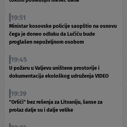
tokom poslednjih mesec dana
19:51
Ministar kosovske policije saopštio na osnovu
čega je doneo odluku da Lučiću bude
proglašen nepoželjnom osobom
19:45
U požaru u Valjevu uništene prostorije i
dokumentacija ekološkog udruženja VIDEO
19:39
"Orlići" bez rešenja za Litvaniju, šanse za
prolaz dalje su i dalje velike