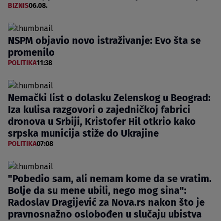
BIZNIS
06.08.
NSPM objavio novo istraživanje: Evo šta se
promenilo
POLITIKA
11:38
Nemački list o dolasku Zelenskog u Beograd:
Iza kulisa razgovori o zajedničkoj fabrici
dronova u Srbiji, Kristofer Hil otkrio kako
srpska municija stiže do Ukrajine
POLITIKA
07:08
"Pobedio sam, ali nemam kome da se vratim.
Bolje da su mene ubili, nego mog sina":
Radoslav Dragijević za Nova.rs nakon što je
pravnosnažno oslobođen u slučaju ubistva