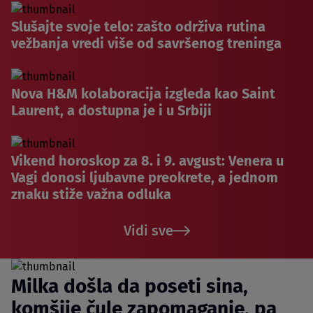
Slušajte svoje telo: zašto održiva rutina
vežbanja vredi više od savršenog treninga
Nova H&M kolaboracija izgleda kao Saint
Laurent, a dostupna je i u Srbiji
Vikend horoskop za 8. i 9. avgust: Venera u
Vagi donosi ljubavne preokrete, a jednom
znaku stiže važna odluka
Vidi sve
Milka došla da poseti sina,
komšije čule zapomaganje, pa