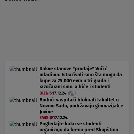
Kakve stanove "prodaje" Vučić
mladima: Istraživali smo šta mogu da
kupe za 75.000 evra u tri grada i
razočarani smo, a biće i studenti
BIZNIS
17.12.24.
7
Budući vaspitači blokirali fakultet u
Novom Sadu, podržavaju gimnazijalce
Jovine
EMISIJE
17.12.24.
Pogledajte kako se studenti
organizuju da krenu pred Skupštinu