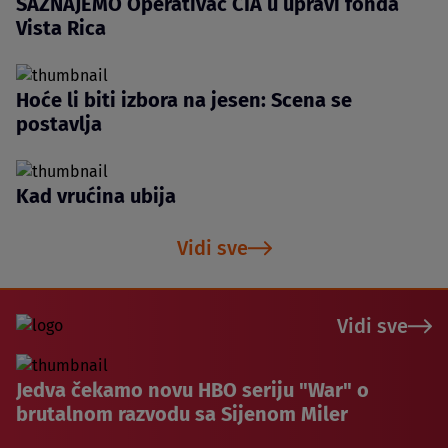
SAZNAJEMO Operativac CIA u upravi fonda
Vista Rica
Hoće li biti izbora na jesen: Scena se
postavlja
Kad vrućina ubija
Vidi sve
Vidi sve
Jedva čekamo novu HBO seriju "War" o
brutalnom razvodu sa Sijenom Miler