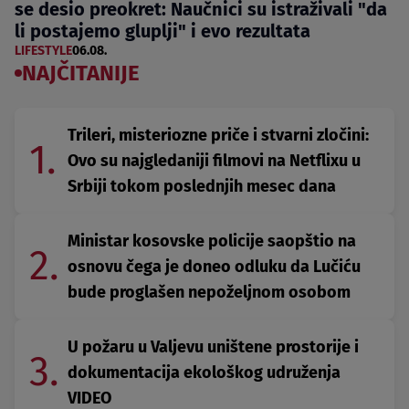
se desio preokret: Naučnici su istraživali "da
li postajemo gluplji" i evo rezultata
LIFESTYLE
06.08.
NAJČITANIJE
Trileri, misteriozne priče i stvarni zločini:
1.
Ovo su najgledaniji filmovi na Netflixu u
Srbiji tokom poslednjih mesec dana
Ministar kosovske policije saopštio na
2.
osnovu čega je doneo odluku da Lučiću
bude proglašen nepoželjnom osobom
U požaru u Valjevu uništene prostorije i
3.
dokumentacija ekološkog udruženja
VIDEO