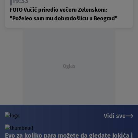
19:33
FOTO Vučić priredio večeru Zelenskom:
"Poželeo sam mu dobrodošlicu u Beograd"
Oglas
Vidi sve
Evo za koliko para možete da gledate Jokića i