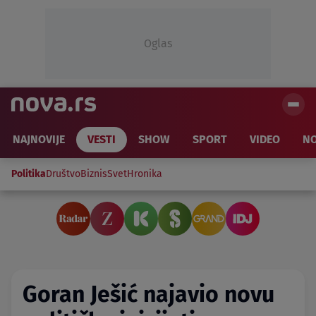
Oglas
NAJNOVIJE
VESTI
SHOW
SPORT
VIDEO
NO
Politika
Društvo
Biznis
Svet
Hronika
Goran Ješić najavio novu