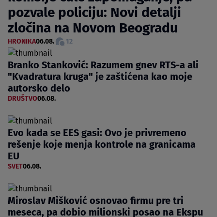
pozvale policiju: Novi detalji
zločina na Novom Beogradu
HRONIKA
06.08.
12
Branko Stanković: Razumem gnev RTS-a ali
"Kvadratura kruga" je zaštićena kao moje
autorsko delo
DRUŠTVO
06.08.
Evo kada se EES gasi: Ovo je privremeno
rešenje koje menja kontrole na granicama
EU
SVET
06.08.
Miroslav Mišković osnovao firmu pre tri
meseca, pa dobio milionski posao na Ekspu