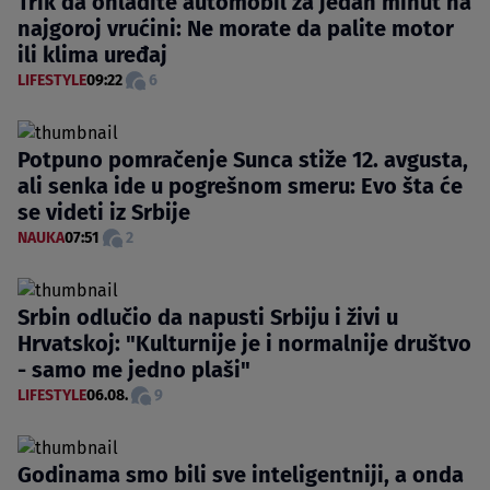
Trik da ohladite automobil za jedan minut na
najgoroj vrućini: Ne morate da palite motor
ili klima uređaj
LIFESTYLE
09:22
6
Potpuno pomračenje Sunca stiže 12. avgusta,
ali senka ide u pogrešnom smeru: Evo šta će
se videti iz Srbije
NAUKA
07:51
2
Srbin odlučio da napusti Srbiju i živi u
Hrvatskoj: "Kulturnije je i normalnije društvo
- samo me jedno plaši"
LIFESTYLE
06.08.
9
Godinama smo bili sve inteligentniji, a onda