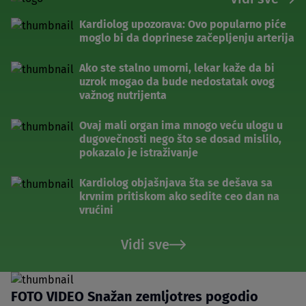
Kardiolog upozorava: Ovo popularno piće
moglo bi da doprinese začepljenju arterija
Ako ste stalno umorni, lekar kaže da bi
uzrok mogao da bude nedostatak ovog
važnog nutrijenta
Ovaj mali organ ima mnogo veću ulogu u
dugovečnosti nego što se dosad mislilo,
pokazalo je istraživanje
Kardiolog objašnjava šta se dešava sa
krvnim pritiskom ako sedite ceo dan na
vrućini
Vidi sve
FOTO VIDEO Snažan zemljotres pogodio