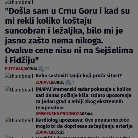
"Došla sam u Crnu Goru i kad su
mi rekli koliko koštaju
suncobran i ležaljka, bilo mi je
jasno zašto nema nikoga.
Ovakve cene nisu ni na Sejšelima
i Fidžiju"
PUTOVANJA
09:14
22
Kako sastaviti tanjir koji pruža sitost?
ZDRAVLJE
08:35
1
(MAPA) Vremenski radar pokazuje u koliko
sati danas počinje kiša: Izdato upozorenje
za jedan grad u Srbiji zbog ekstremnih
temperatura
VREMENSKA PROGNOZA
05:44
Kardiolog upozorava: Ovo popularno piće
moglo bi da doprinese začepljenju arterija
ZDRAVLJE
05:25