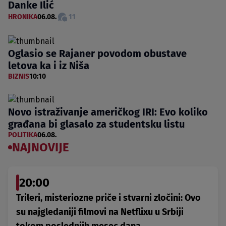
Danke Ilić
HRONIKA
06.08.
11
Oglasio se Rajaner povodom obustave
letova ka i iz Niša
BIZNIS
10:10
Novo istraživanje američkog IRI: Evo koliko
građana bi glasalo za studentsku listu
POLITIKA
06.08.
NAJNOVIJE
20:00
Trileri, misteriozne priče i stvarni zločini: Ovo
su najgledaniji filmovi na Netflixu u Srbiji