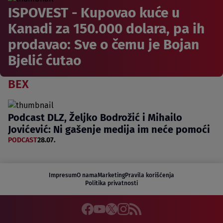
ISPOVEST - Kupovao kuće u
Kanadi za 150.000 dolara, pa ih
prodavao: Sve o čemu je Bojan
Bjelić ćutao
BEX
Podcast DLZ, Željko Bodrožić i Mihailo
Jovićević: Ni gašenje medija im neće pomoći
PODCAST
28.07.
Impresum
O nama
Marketing
Pravila korišćenja
Politika privatnosti