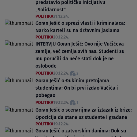
predstavio političku inicijativu
„Solidarnost“
POLITIKA
21.12.24.
Goran Ješić o sprezi vlasti i kriminalaca:
Narko karteli su na državnim jaslama
POLITIKA
20.12.24.
INTERVJU Goran Ješić: Ovo nije Vučićeva
zemlja, već zemlja svih nas. Studenti su
mu poručili da neće stati dok je ne
oslobode
POLITIKA
20.12.24.
2
Goran Ješić o Đukinim pretnjama
studentima: On bi prvi izdao Vučića i
pobegao
POLITIKA
19.12.24.
1
Goran Ješić o scenarijma za izlazak iz krize:
Opozicija da stane uz studente i građane
POLITIKA
19.12.24.
Goran Ješić o zatvorskim danima: Dok su