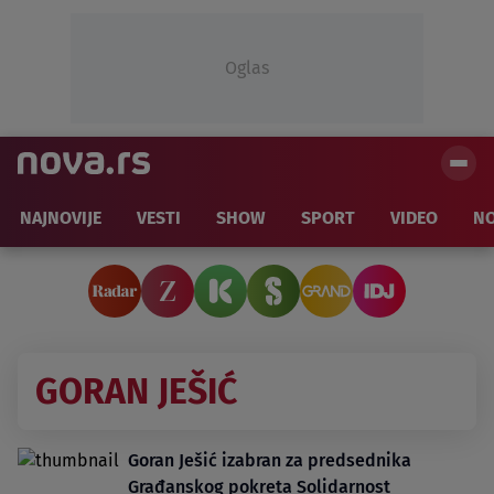
Oglas
NAJNOVIJE
VESTI
SHOW
SPORT
VIDEO
NO
GORAN JEŠIĆ
Goran Ješić izabran za predsednika
Građanskog pokreta Solidarnost