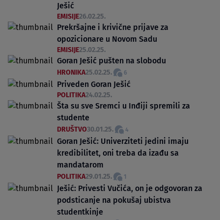
Ješić
EMISIJE
26.02.25.
Prekršajne i krivične prijave za
opozicionare u Novom Sadu
EMISIJE
25.02.25.
Goran Ješić pušten na slobodu
HRONIKA
25.02.25.
6
Priveden Goran Ješić
POLITIKA
24.02.25.
Šta su sve Sremci u Inđiji spremili za
studente
DRUŠTVO
30.01.25.
4
Goran Ješić: Univerziteti jedini imaju
kredibilitet, oni treba da izađu sa
mandatarom
POLITIKA
29.01.25.
1
Ješić: Privesti Vučića, on je odgovoran za
podsticanje na pokušaj ubistva
studentkinje