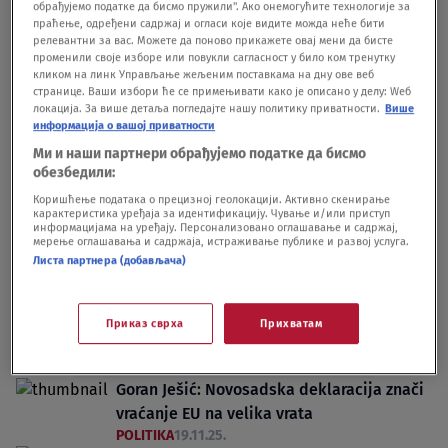
Podcast DLZ i Goran Ješić: Zapad lovi
обрађујемо податке да бисмо пружили". Ако онемогућите технологије за
праћење, одређени садржај и огласи које видите можда неће бити
naprednjački narko-kartel
релевантни за вас. Можете да поново прикажете овај мени да бисте
PODCAST
17.02.
променили своје изборе или повукли сагласност у било ком тренутку
Goran Ješić u DLZ: Da sednemo i vidimo
кликом на линк Управљање жељеним поставкама на дну ове веб
странице. Ваши избори ће се примењивати како је описано у делу: Wеб
gde smo
локација. За више детаља погледајте нашу политику приватности.
Више
POLITIKA
17.02.
информација о вашој приватности
Ми и наши партнери обрађујемо податке да бисмо
обезбедили:
Коришћење података о прецизној геолокацији. Активно скенирање
карактеристика уређаја за идентификацију. Чување и/или приступ
информацијама на уређају. Персонализовано оглашавање и садржај,
мерење оглашавања и садржаја, истраживање публике и развој услуга.
Oglas
Листа партнера (добављача)
Приказ сврха
Прихватам
Goran Ješić: Novosadska deklaracija znači
vraćanje EU na velika vrata
POLITIKA
19.11.25.