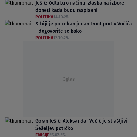
Ješić: Odluku o načinu izlaska na izbore
doneti kada budu raspisani
POLITIKA
14.10.25.
Srbiji je potreban jedan front protiv Vučića
- dogovorite se kako
POLITIKA
13.10.25.
Oglas
Goran Ješić: Aleksandar Vučić je strašljivi
Šešeljev potrčko
EMISIJE
25.07.25.