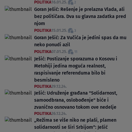
POLITIKA
16.01.25.
2
Goran Ješić: Rešenje je prelazna Vlada, ali
bez političara. Dva su glavna zadatka pred
njom
POLITIKA
15.01.25.
3
Goran Ješić: Za Vučića je jedini spas da mu
neko ponudi azil
POLITIKA
07.01.25.
11
Ješić: Postizanje sporazuma o Kosovu i
Metohiji jedina moguća realnost,
raspisivanje referenduma bilo bi
besmisleno
POLITIKA
29.12.24.
Ješić: Udruženje građana "Solidarnost,
samoodbrana, oslobođenje" biće i
zvanično osnovano tokom ove nedelje
POLITIKA
26.12.24.
„Režima se više niko ne plaši, plamen
solidarnosti se širi Srbijom“: Ješić