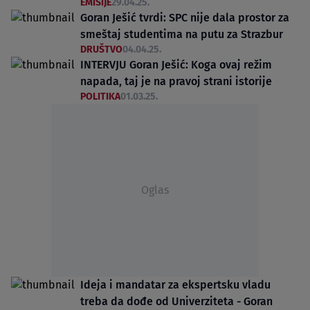
EMISIJE
29.04.25.
Goran Ješić tvrdi: SPC nije dala prostor za
smeštaj studentima na putu za Strazbur
DRUŠTVO
04.04.25.
INTERVJU Goran Ješić: Koga ovaj režim
napada, taj je na pravoj strani istorije
POLITIKA
01.03.25.
Oglas
Ideja i mandatar za ekspertsku vladu
treba da dođe od Univerziteta - Goran