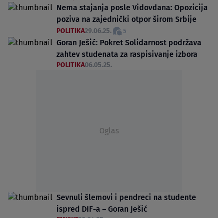
Nema stajanja posle Vidovdana: Opozicija
poziva na zajednički otpor širom Srbije
POLITIKA
29.06.25.
5
Goran Ješić: Pokret Solidarnost podržava
zahtev studenata za raspisivanje izbora
POLITIKA
06.05.25.
Oglas
Sevnuli šlemovi i pendreci na studente
ispred DIF-a – Goran Ješić