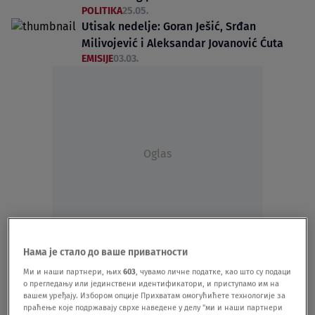
POLITIKA
25.05.
Utisak nedelje: Goran Ješić, Srđan
Milivojević i Aleksandar Jovanović Ćuta
EMISIJE
03.03.
Oglas
"Utisak nedelje": Nekoliko imena sa
Нама је стало до ваше приватности
studentske liste zaustavilo komunikaciju s
Ми и наши партнери, њих
603
, чувамо личне податке, као што су подаци
opozicijom
о прегледању или јединствени идентификатори, и приступамо им на
вашем уређају. Избором опције Прихватам омогућићете технологије за
POLITIKA
01.03.
5
праћење које подржавају сврхе наведене у делу "ми и наши партнери