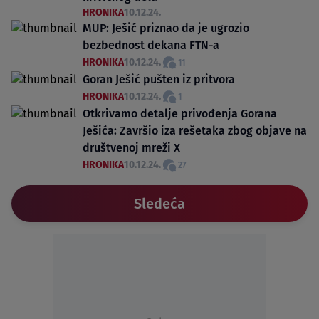
HRONIKA
10.12.24.
MUP: Ješić priznao da je ugrozio
bezbednost dekana FTN-a
HRONIKA
10.12.24.
11
Goran Ješić pušten iz pritvora
HRONIKA
10.12.24.
1
Otkrivamo detalje privođenja Gorana
Ješića: Završio iza rešetaka zbog objave na
društvenoj mreži X
HRONIKA
10.12.24.
27
Sledeća