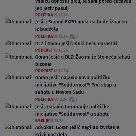
Vesiću donosili picu, ja sam pored čučavca
jeo jeziv pasulj
POLITIKA
19.12.24.
Ješić: Sramni EXPO mora da bude izbačen
iz budžeta
POLITIKA
18.12.24.
3
DLZ i Goran Ješić: Đuki neću oprostiti
PODCAST
18.12.24.
Goran Ješić u DLZ: Žao mi je što neću jahati
bizona!
PODCAST
18.12.24.
Goran Ješić najavio novu političku
inicijativu "Solidarnost": Prvi skup u
subotu u Novom Sadu
POLITIKA
17.12.24.
3
Ješić najavio formiranje političke
inicijative "Solidarnost" u subotu
EMISIJE
16.12.24.
Advokat: Goran Ješić negirao izvršenje
krivičnog dela