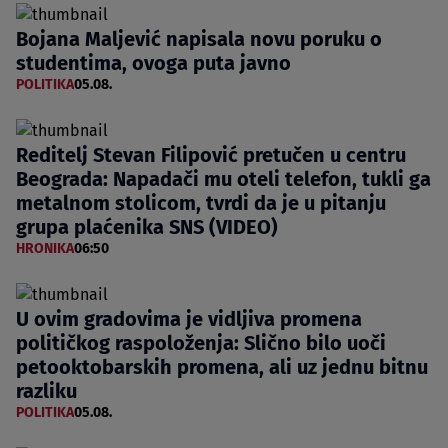
Bojana Maljević napisala novu poruku o
studentima, ovoga puta javno
POLITIKA
05.08.
Reditelj Stevan Filipović pretučen u centru
Beograda: Napadači mu oteli telefon, tukli ga
metalnom stolicom, tvrdi da je u pitanju
grupa plaćenika SNS (VIDEO)
HRONIKA
06:50
U ovim gradovima je vidljiva promena
političkog raspoloženja: Slično bilo uoči
petooktobarskih promena, ali uz jednu bitnu
razliku
POLITIKA
05.08.