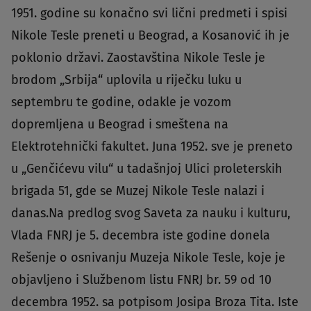
1951. godine su konačno svi lični predmeti i spisi
Nikole Tesle preneti u Beograd, a Kosanović ih je
poklonio državi. Zaostavština Nikole Tesle je
brodom „Srbija“ uplovila u riječku luku u
septembru te godine, odakle je vozom
dopremljena u Beograd i smeštena na
Elektrotehnički fakultet. Juna 1952. sve je preneto
u „Genčićevu vilu“ u tadašnjoj Ulici proleterskih
brigada 51, gde se Muzej Nikole Tesle nalazi i
danas.Na predlog svog Saveta za nauku i kulturu,
Vlada FNRJ je 5. decembra iste godine donela
Rešenje o osnivanju Muzeja Nikole Tesle, koje je
objavljeno i Službenom listu FNRJ br. 59 od 10
decembra 1952. sa potpisom Josipa Broza Tita. Iste