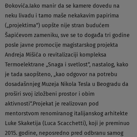
Đokovića.Iako manir da se kamere dovedu na
neku livadu i tamo maše nekakavim papirima
(„projektima“) uopšte nije stran budućem
Šapićevom zameniku, sve se to događa tri godine
posle javne promocije magistarskog projekta
Andreja Mišića o revitalizaciji kompleksa
Termoelektrane „Snaga i svetlost“, nastalog, kako
je tada saopšteno, „kao odgovor na potrebu
dosadašnnjeg Muzeja Nikola Tesla u Beogradu da
proširi svoj izložbeni prostor i obim
aktivnosti“.Projekat je realizovan pod
mentorstvom renomiranog italijanskog arhitekte
Luke Skaketija (Luca Scacchetti), koji je preminuo
2015. godine, neposredno pred odbranu samog