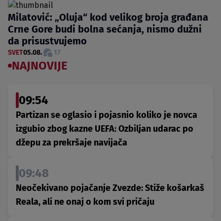
Milatović: „Oluja“ kod velikog broja građana
Crne Gore budi bolna sećanja, nismo dužni
da prisustvujemo
SVET
05.08.
17
NAJNOVIJE
09:54
Partizan se oglasio i pojasnio koliko je novca
izgubio zbog kazne UEFA: Ozbiljan udarac po
džepu za prekršaje navijača
09:48
Neočekivano pojačanje Zvezde: Stiže košarkaš
Reala, ali ne onaj o kom svi pričaju