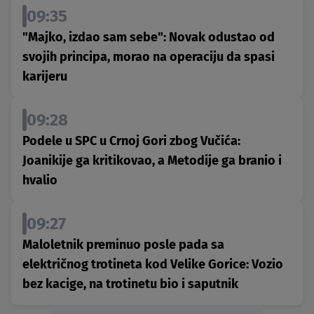
09:35
"Majko, izdao sam sebe": Novak odustao od
svojih principa, morao na operaciju da spasi
karijeru
09:28
Podele u SPC u Crnoj Gori zbog Vučića:
Joanikije ga kritikovao, a Metodije ga branio i
hvalio
09:27
Maloletnik preminuo posle pada sa
električnog trotineta kod Velike Gorice: Vozio
bez kacige, na trotinetu bio i saputnik