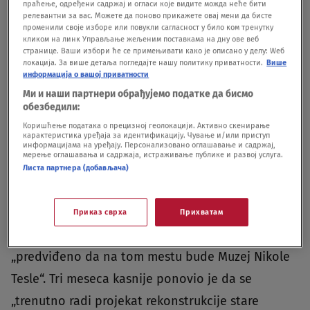
праћење, одређени садржај и огласи које видите можда неће бити
komentara „Teslin narod“ oglasi moj kolega i
релевантни за вас. Можете да поново прикажете овај мени да бисте
променили своје изборе или повукли сагласност у било ком тренутку
nesuđeni urednik u „Večernjim novostima“ Sreten
кликом на линк Управљање жељеним поставкама на дну ове веб
странице. Ваши избори ће се примењивати како је описано у делу: Wеб
Petrović, koji je pre nekoliko meseci podigao
локација. За више детаља погледајте нашу политику приватности.
Више
информација о вашој приватности
priličnu prašinu na društvenim mrežama, upitavši
Ми и наши партнери обрађујемо податке да бисмо
„ako nam je Nikola Tesla toliko važan i drag, zašto
обезбедили:
njegov muzej selimo na periferiju Beograda“.Ko se
Коришћење података о прецизној геолокацији. Активно скенирање
карактеристика уређаја за идентификацију. Чување и/или приступ
još seća da je u septembru 2018. godine
информацијама на уређају. Персонализовано оглашавање и садржај,
мерење оглашавања и садржаја, истраживање публике и развој услуга.
beogradski Iznogud (u prevodu, „gradonačelnik u
Листа партнера (добављача)
pokušaju“) najavio da će „uskoro početi radovi na
preuređenju prostora na Dorćolu, na kome je
Приказ сврха
Прихватам
podignuta prva električna centrala“ i da je
„predviđeno da na tom mestu bude Muzej Nikole
Tesle“. Tri meseca kasnije ponovio je da se
„trenutno radi projekat rekonstrukcije stare