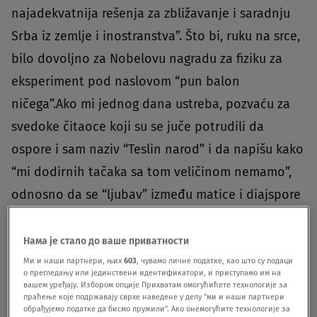
najadekvatnija rešenja za zbližavanje i saradnju
Srba iz zemlje i inostranstva”. Što bi, ruku na srce,
bilo dovoljno za Nobelovu nagradu za fiziku za
eksperiment pod naslovom “pun balon
ničega”.Ako mi jednog dana ustreba, pozvaću za
svedoke čitaoce koji su se juče potrudili da
ospore i sam naziv “Teslin narod” i da napišu kako
“mi dodirnih tačaka sa tom veličinom nemamo”,
odnosno da se “ljubav” između matice i diajspore
uglavnom svodila na to da je “svaka strana
uzimala, s vremena na vreme, onoliko koliko joj je
Нама је стало до ваше приватности
trebalo za taj dan i sitan ćar“, te da je i najavljena
Ми и наши партнери, њих
603
, чувамо личне податке, као што су подаци
о прегледању или јединствени идентификатори, и приступамо им на
konferencija „jedan od sličnih pazara“.Istini za
вашем уређају. Избором опције Прихватам омогућићете технологије за
праћење које подржавају сврхе наведене у делу "ми и наши партнери
volju, očekivao sam da se povodom jučerašnjeg
обрађујемо податке да бисмо пружили". Ако онемогућите технологије за