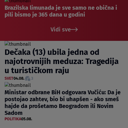
Brazilska limunada je sve samo ne obična i
pili bismo je 365 dana u godini
Vidi sve
Dečaka (13) ubila jedna od
najotrovnijih meduza: Tragedija
u turističkom raju
SVET
04.08.
3
Ministar odbrane BiH odgovara Vučiću: Da je
postojao zahtev, bio bi uhapšen - ako smeš
hajde da prošetamo Beogradom ili Novim
Sadom
POLITIKA
05.08.