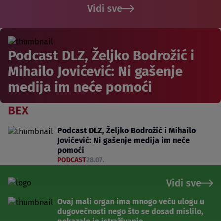
Vidi sve
Podcast DLZ, Željko Bodrožić i
Mihailo Jovićević: Ni gašenje
medija im neće pomoći
BEX
Podcast DLZ, Željko Bodrožić i Mihailo
Jovićević: Ni gašenje medija im neće
pomoći
PODCAST
28.07.
Vidi sve
Ovaj mali organ ima mnogo veću ulogu u
dugovečnosti nego što se dosad mislilo,