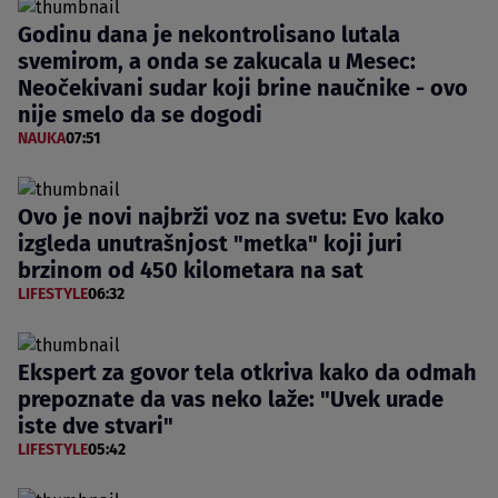
Godinu dana je nekontrolisano lutala
svemirom, a onda se zakucala u Mesec:
Neočekivani sudar koji brine naučnike - ovo
nije smelo da se dogodi
NAUKA
07:51
Ovo je novi najbrži voz na svetu: Evo kako
izgleda unutrašnjost "metka" koji juri
brzinom od 450 kilometara na sat
LIFESTYLE
06:32
Ekspert za govor tela otkriva kako da odmah
prepoznate da vas neko laže: "Uvek urade
iste dve stvari"
LIFESTYLE
05:42