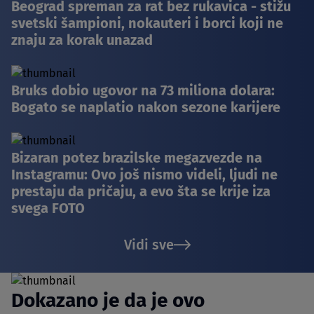
Beograd spreman za rat bez rukavica - stižu
svetski šampioni, nokauteri i borci koji ne
znaju za korak unazad
Bruks dobio ugovor na 73 miliona dolara:
Bogato se naplatio nakon sezone karijere
Bizaran potez brazilske megazvezde na
Instagramu: Ovo još nismo videli, ljudi ne
prestaju da pričaju, a evo šta se krije iza
svega FOTO
Vidi sve
Dokazano je da je ovo