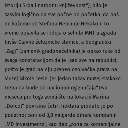
istoriju Srba i narodnu književnost“), bilo je
sasvim logično da sve počne od početka, da baš
ne kažemo od Stefana Nemanje.Nekako u to
vreme pojavila se i ideja o selidbi MNT u zgradu
bivše Glavne železničke stanice, a beogradski
„Zagi“ (zamenik gradonačelnika) je oprao ruke od
svega konstatacijom da je „sad sve na republici,
pošto je grad na nju preneo osnivačka prava na
Muzej Nikole Tesle, jer jedan takav muzej svakako
treba da bude od nacionalnog značaja“.Dva
meseca pre toga zemljište na lokaciji Marina
„Dorćol“ površine četiri hektara prodato je po
početnoj ceni od 3,8 milijarde dinara kompaniji
„MD Investments“, kao deo „zone za komercijalne