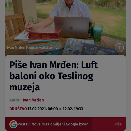
Ivan Mrđen Foto: privatna arhiva
Piše Ivan Mrđen: Luft
baloni oko Teslinog
muzeja
Autor:
Ivan Mrđen
>
DRUŠTVO
13.02.2021. 06:00
12.02. 19:33
Postavi Nova.rs za omiljeni Google izvor
Više