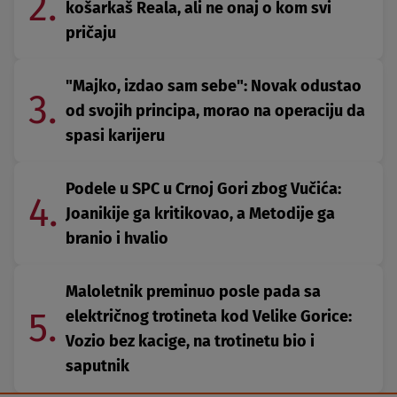
2.
košarkaš Reala, ali ne onaj o kom svi
pričaju
"Majko, izdao sam sebe": Novak odustao
3.
od svojih principa, morao na operaciju da
spasi karijeru
Podele u SPC u Crnoj Gori zbog Vučića:
4.
Joanikije ga kritikovao, a Metodije ga
branio i hvalio
Maloletnik preminuo posle pada sa
5.
električnog trotineta kod Velike Gorice:
Vozio bez kacige, na trotinetu bio i
saputnik