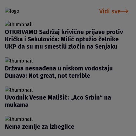
Vidi sve
OTKRIVAMO Sadržaj krivične prijave protiv
Krička i Sekulovića: Milić optužio čelnike
UKP da su mu smestili zločin na Senjaku
Država nesnađena u niskom vodostaju
Dunava: Not great, not terrible
Uvodnik Vesne Mališić: „Aco Srbin“ na
mukama
Nema zemlje za izbeglice