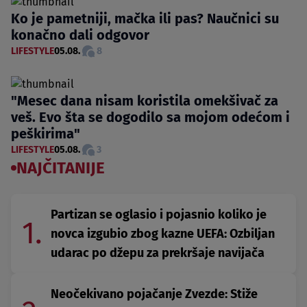
Ko je pametniji, mačka ili pas? Naučnici su
konačno dali odgovor
LIFESTYLE
05.08.
8
"Mesec dana nisam koristila omekšivač za
veš. Evo šta se dogodilo sa mojom odećom i
peškirima"
LIFESTYLE
05.08.
3
NAJČITANIJE
Partizan se oglasio i pojasnio koliko je
1.
novca izgubio zbog kazne UEFA: Ozbiljan
udarac po džepu za prekršaje navijača
Neočekivano pojačanje Zvezde: Stiže