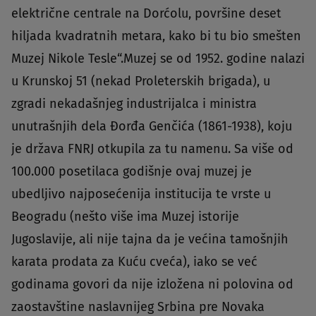
električne centrale na Dorćolu, površine deset
hiljada kvadratnih metara, kako bi tu bio smešten
Muzej Nikole Tesle“.Muzej se od 1952. godine nalazi
u Krunskoj 51 (nekad Proleterskih brigada), u
zgradi nekadašnjeg industrijalca i ministra
unutrašnjih dela Đorđa Genčića (1861-1938), koju
je država FNRJ otkupila za tu namenu. Sa više od
100.000 posetilaca godišnje ovaj muzej je
ubedljivo najposećenija institucija te vrste u
Beogradu (nešto više ima Muzej istorije
Jugoslavije, ali nije tajna da je većina tamošnjih
karata prodata za Kuću cveća), iako se već
godinama govori da nije izložena ni polovina od
zaostavštine naslavnijeg Srbina pre Novaka