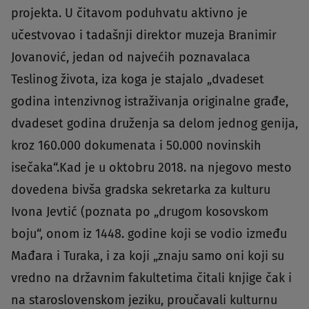
projekta. U čitavom poduhvatu aktivno je
učestvovao i tadašnji direktor muzeja Branimir
Jovanović, jedan od najvećih poznavalaca
Teslinog života, iza koga je stajalo „dvadeset
godina intenzivnog istraživanja originalne građe,
dvadeset godina druženja sa delom jednog genija,
kroz 160.000 dokumenata i 50.000 novinskih
isečaka“.Kad je u oktobru 2018. na njegovo mesto
dovedena bivša gradska sekretarka za kulturu
Ivona Jevtić (poznata po „drugom kosovskom
boju“, onom iz 1448. godine koji se vodio između
Mađara i Turaka, i za koji „znaju samo oni koji su
vredno na državnim fakultetima čitali knjige čak i
na staroslovenskom jeziku, proučavali kulturnu