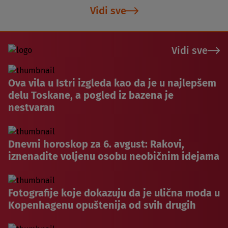
Vidi sve
Vidi sve
Ova vila u Istri izgleda kao da je u najlepšem
delu Toskane, a pogled iz bazena je
nestvaran
Dnevni horoskop za 6. avgust: Rakovi,
iznenadite voljenu osobu neobičnim idejama
Fotografije koje dokazuju da je ulična moda u
Kopenhagenu opuštenija od svih drugih