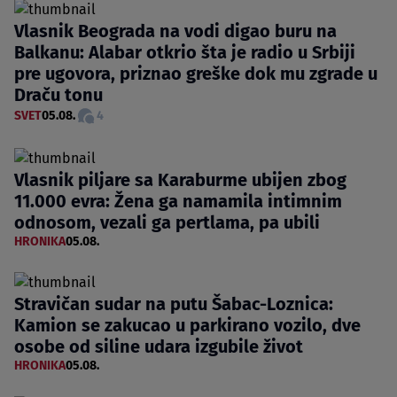
Vlasnik Beograda na vodi digao buru na
Balkanu: Alabar otkrio šta je radio u Srbiji
pre ugovora, priznao greške dok mu zgrade u
Draču tonu
SVET
05.08.
4
Vlasnik piljare sa Karaburme ubijen zbog
11.000 evra: Žena ga namamila intimnim
odnosom, vezali ga pertlama, pa ubili
HRONIKA
05.08.
Stravičan sudar na putu Šabac-Loznica:
Kamion se zakucao u parkirano vozilo, dve
osobe od siline udara izgubile život
HRONIKA
05.08.