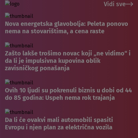
Vidi sve
Nova energetska glavobolja: Peleta ponovo
nema na stovarištima, a cena raste
Zašto lakše trošimo novac koji „ne vidimo“ i
da li je impulsivna kupovina oblik
zavisničkog ponašanja
Ovih 10 ljudi su pokrenuli biznis u dobi od 44
do 85 godina: Uspeh nema rok trajanja
Da li će ovakvi mali automobili spasiti
Evropu i njen plan za električna vozila