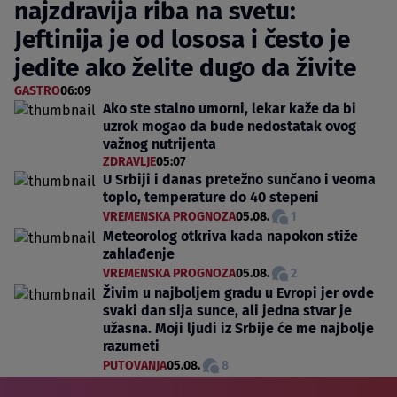
najzdravija riba na svetu:
Jeftinija je od lososa i često je
jedite ako želite dugo da živite
GASTRO
06:09
Ako ste stalno umorni, lekar kaže da bi
uzrok mogao da bude nedostatak ovog
važnog nutrijenta
ZDRAVLJE
05:07
U Srbiji i danas pretežno sunčano i veoma
toplo, temperature do 40 stepeni
VREMENSKA PROGNOZA
05.08.
1
Meteorolog otkriva kada napokon stiže
zahlađenje
VREMENSKA PROGNOZA
05.08.
2
Živim u najboljem gradu u Evropi jer ovde
svaki dan sija sunce, ali jedna stvar je
užasna. Moji ljudi iz Srbije će me najbolje
razumeti
PUTOVANJA
05.08.
8