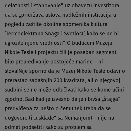
delatnosti i stanovanje“, uz obavezu investitora
da se „pridržava uslova nadležnih institucija u
pogledu zaštite okoline spomenika kulture
’Termoelektrana Snaga i Svetlost’, kako se ne bi
ugrozile njene vrednosti“. O budućem Muzeju
Nikole Tesle i projektu čiji je poseban segment
bilo preuređivanje postojeće marine – ni
slova!Nije sporno da je Muzej Nikole Tesle odavno
prerastao sadašnjih 200 kvadrata, ali o njegovoj
sudbini se ne može odlučivati kako se kome učini
zgodno. Sad kad je izvesno da je i bivša „štajga“
predviđena za nešto o čemu tek treba da se
dogovore (i „usklade“ sa Nemanjom) – nije na
odmet podsetiti kako su problem sa