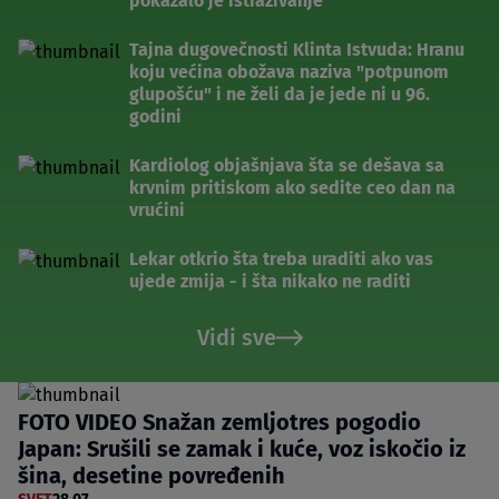
pokazalo je istraživanje
Tajna dugovečnosti Klinta Istvuda: Hranu
koju većina obožava naziva "potpunom
glupošću" i ne želi da je jede ni u 96.
godini
Kardiolog objašnjava šta se dešava sa
krvnim pritiskom ako sedite ceo dan na
vrućini
Lekar otkrio šta treba uraditi ako vas
ujede zmija - i šta nikako ne raditi
Vidi sve
FOTO VIDEO Snažan zemljotres pogodio
Japan: Srušili se zamak i kuće, voz iskočio iz
šina, desetine povređenih