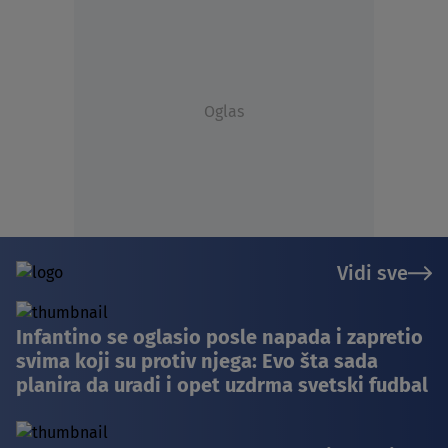
Oglas
Vidi sve
Infantino se oglasio posle napada i zapretio
svima koji su protiv njega: Evo šta sada
planira da uradi i opet uzdrma svetski fudbal