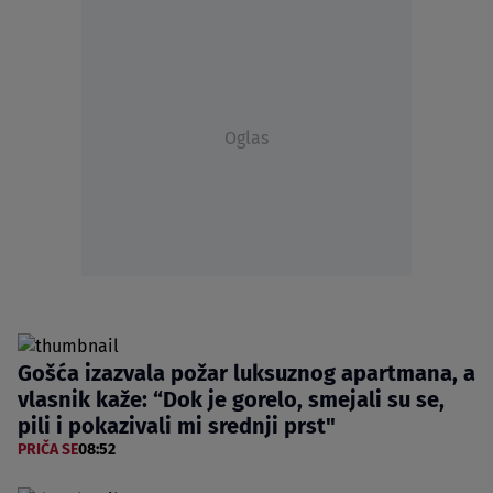
Oglas
Gošća izazvala požar luksuznog apartmana, a
vlasnik kaže: “Dok je gorelo, smejali su se,
pili i pokazivali mi srednji prst"
PRIČA SE
08:52