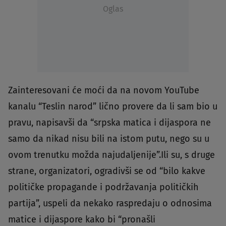
Oglas
Zainteresovani će moći da na novom YouTube
kanalu “Teslin narod” lično provere da li sam bio u
pravu, napisavši da “srpska matica i dijaspora ne
samo da nikad nisu bili na istom putu, nego su u
ovom trenutku možda najudaljenije”.Ili su, s druge
strane, organizatori, ogradivši se od “bilo kakve
političke propagande i podržavanja političkih
partija”, uspeli da nekako raspredaju o odnosima
matice i dijaspore kako bi “pronašli