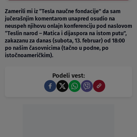
Zamerili mi iz “Tesla naučne fondacije” da sam
jučerašnjim komentarom unapred osudio na
neuspeh njihovu onlajn konferenciju pod naslovom
“Teslin narod – Matica i dijaspora na istom putu”,
zakazanu za danas (subota, 13. februar) od 18:00
po našim časovnicima (tačno u podne, po
istočnoameričkim).
Podeli vest: