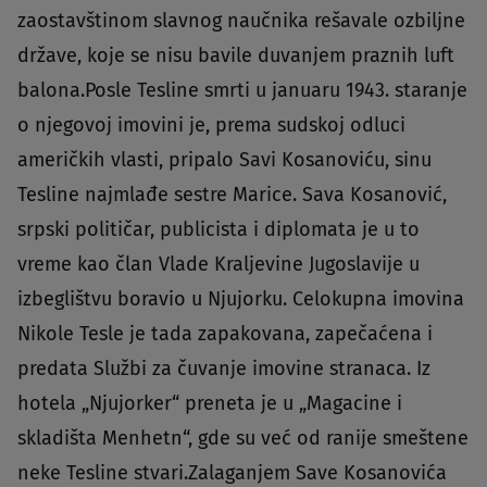
zaostavštinom slavnog naučnika rešavale ozbiljne
države, koje se nisu bavile duvanjem praznih luft
balona.Posle Tesline smrti u januaru 1943. staranje
o njegovoj imovini je, prema sudskoj odluci
američkih vlasti, pripalo Savi Kosanoviću, sinu
Tesline najmlađe sestre Marice. Sava Kosanović,
srpski političar, publicista i diplomata je u to
vreme kao član Vlade Kraljevine Jugoslavije u
izbeglištvu boravio u Njujorku. Celokupna imovina
Nikole Tesle je tada zapakovana, zapečaćena i
predata Službi za čuvanje imovine stranaca. Iz
hotela „Njujorker“ preneta je u „Magacine i
skladišta Menhetn“, gde su već od ranije smeštene
neke Tesline stvari.Zalaganjem Save Kosanovića