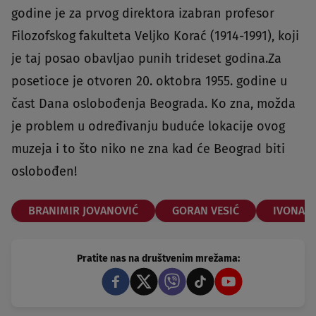
godine je za prvog direktora izabran profesor
Filozofskog fakulteta Veljko Korać (1914-1991), koji
je taj posao obavljao punih trideset godina.Za
posetioce je otvoren 20. oktobra 1955. godine u
čast Dana oslobođenja Beograda. Ko zna, možda
je problem u određivanju buduće lokacije ovog
muzeja i to što niko ne zna kad će Beograd biti
oslobođen!
BRANIMIR JOVANOVIĆ
GORAN VESIĆ
IVONA J
Pratite nas na društvenim mrežama: