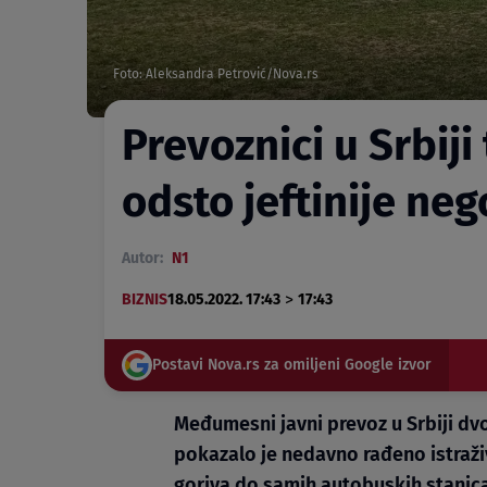
Foto: Aleksandra Petrović/Nova.rs
Prevoznici u Srbiji
odsto jeftinije neg
Autor:
N1
>
BIZNIS
18.05.2022. 17:43
17:43
Postavi Nova.rs za omiljeni Google izvor
Međumesni javni prevoz u Srbiji dv
pokazalo je nedavno rađeno istraži
goriva do samih autobuskih stanic