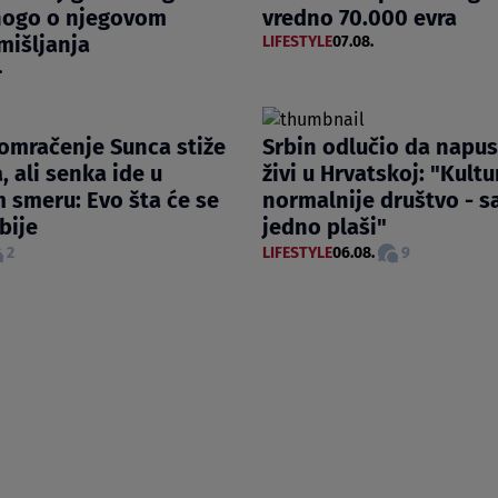
nogo o njegovom
vredno 70.000 evra
mišljanja
LIFESTYLE
07.08.
.
omračenje Sunca stiže
Srbin odlučio da napust
, ali senka ide u
živi u Hrvatskoj: "Kultur
 smeru: Evo šta će se
normalnije društvo - 
rbije
jedno plaši"
2
LIFESTYLE
06.08.
9