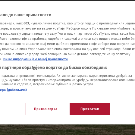
тало до ваше приватности
партнери, њих
603
, чувамо личне податке, као што су подаци о прегледању или једин
ори, и приступамо им на вашем уређају. Избором опције Прихватам омогућићете те
е подржавају сврхе наведене у делу "ми и наши партнери обрађујемо податке да бис
ћите технологије за праћење, одређени садржај и огласи које видите можда неће б
ете да поново прикажете овај мени да бисте променили своје изборе или повукли саг
у кликом на линк Управљање жељеним поставкама на дну ове веб странице. Ваши и
 како је описано у делу: Wеб локација. За више детаља погледајте нашу политику
и.
Више информација о вашој приватности
и партнери обрађујемо податке да бисмо обезбедили:
одатака о прецизној геолокацији. Активно скенирање карактеристика уређаја за
ију. Чување и/или приступ информацијама на уређају. Персонализовано оглашавањ
шавања и садржаја, истраживање публике и развој услуга.
нера (добављача)
Приказ сврха
Прихватам