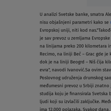
U analizi Svetske banke, smatra Al
nisu objašnjeni parametri kako se
Evropskoj uniji, niti kod nas."Tak
je sav prevoz u zemljama Evropske
na linijama preko 200 kilometara 
Recimo, na liniji Beč – Grac gde je 
dok je na liniji Beogrd – Niš čija 
evra", navodi Ivanović.Sa ovim stav
Poslovnog udruženja drumskog saob
međumesni prevoz u Srbiji znatno je
studija koju je finansirala Svetska
ljudi koji su izvlačili zaključke. 
ima 12.000 polazaka. Svakog dana,