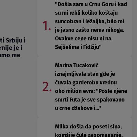
"Došla sam u Crnu Goru i kad
su mi rekli koliko koštaju
1.
suncobran i ležaljka, bilo mi
je jasno zašto nema nikoga.
Ovakve cene nisu ni na
i Srbiju i
Sejšelima i Fidžiju"
nije je i
samo me
Marina Tucaković
iznajmljivala stan gde je
2.
čuvala garderobu vrednu
oko milion evra: "Posle njene
smrti Futa je sve spakovano
u crne džakove i..."
Milka došla da poseti sina,
komšije čule zapomaganje,