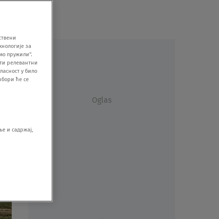
ствени
хнологије за
мо пружили".
ити релевантни
ласност у било
збори ће се
Oglas
е и садржај,