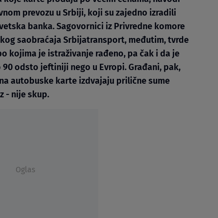
om prevozu u Srbiji, koji su zajedno izradili
 Svetska banka. Sagovornici iz Privredne komore
kog saobraćaja Srbijatransport, međutim, tvrde
o kojima je istraživanje rađeno, pa čak i da je
90 odsto jeftiniji nego u Evropi. Građani, pak,
a na autobuske karte izdvajaju prilične sume
 - nije skup.
Oglas