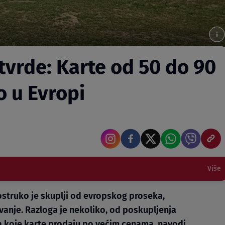
 tvrde: Karte od 50 do 90
o u Evropi
Više
ostruko je skuplji od evropskog proseka,
vanje. Razloga je nekoliko, od poskupljenja
a koje karte prodaju po većim cenama, navodi