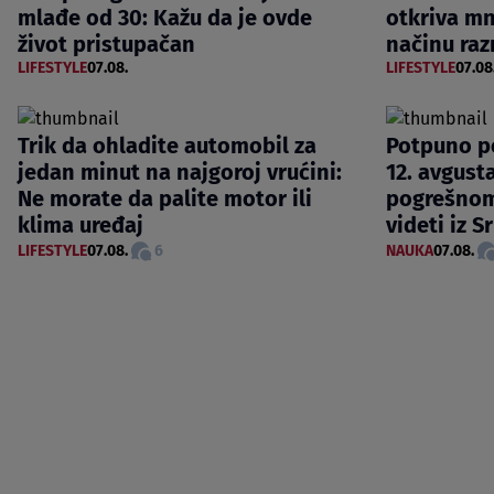
mlađe od 30: Kažu da je ovde
otkriva m
život pristupačan
načinu raz
LIFESTYLE
07.08.
LIFESTYLE
07.08
Trik da ohladite automobil za
Potpuno p
jedan minut na najgoroj vrućini:
12. avgusta
Ne morate da palite motor ili
pogrešnom
klima uređaj
videti iz S
LIFESTYLE
07.08.
6
NAUKA
07.08.