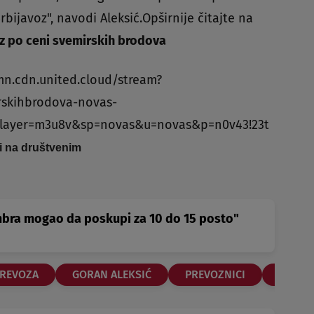
bijavoz", navodi Aleksić.Opširnije čitajte na
z po ceni svemirskih brodova
mn.cdn.united.cloud/stream?
rskihbrodova-novas-
layer=m3u8v&sp=novas&u=novas&p=n0v43!23t
 i na društvenim
mbra mogao da poskupi za 10 do 15 posto"
PREVOZA
GORAN ALEKSIĆ
PREVOZNICI
TRANS