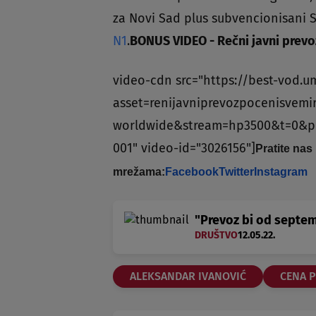
za Novi Sad plus subvencionisani Sr
N1
.
BONUS VIDEO - Rečni javni prevo
video-cdn src="https://best-vod.u
asset=renijavniprevozpocenisvemi
worldwide&stream=hp3500&t=0&p
001" video-id="3026156"]
Pratite nas
mrežama:
Facebook
Twitter
Instagram
"Prevoz bi od septe
DRUŠTVO
12.05.22.
ALEKSANDAR IVANOVIĆ
CENA 