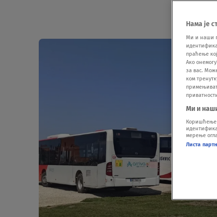
Нама је с
Ми и наши 
идентификат
праћење кој
Ако онемогу
за вас. Мож
ком тренутк
примењивати
приватност
Ми и наш
Коришћење п
идентификац
мерење огла
Листа парт