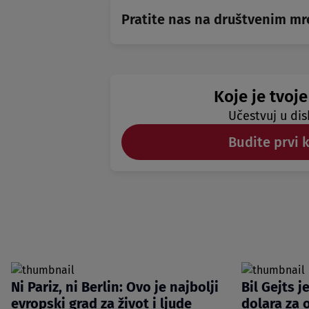
Pratite nas na društvenim m
Koje je tvoje
Učestvuj u dis
Budite prvi 
Ni Pariz, ni Berlin: Ovo je najbolji
Bil Gejts j
evropski grad za život i ljude
dolara za 