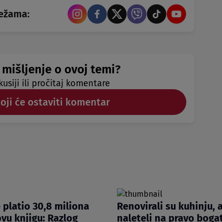
režama:
 mišljenje o ovoj temi?
kusiji ili pročitaj komentare
koji će ostaviti komentar
e platio 30,8 miliona
Renovirali su kuhinju, 
ovu knjigu: Razlog
naleteli na pravo boga