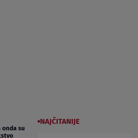
NAJČITANIJE
a onda su
tstvo