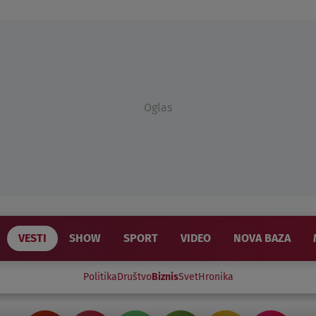
Oglas
VESTI
SHOW
SPORT
VIDEO
NOVA BAZA
Politika
Društvo
Biznis
Svet
Hronika