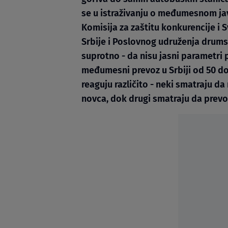
se u istraživanju o međumesnom javn
Komisija za zaštitu konkurencije i
Srbije i Poslovnog udruženja drums
suprotno - da nisu jasni parametri p
međumesni prevoz u Srbiji od 50 do 
reaguju različito - neki smatraju d
novca, dok drugi smatraju da prevoz