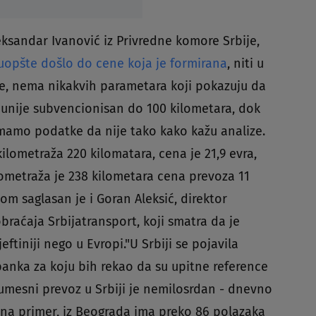
eksandar Ivanović iz Privredne komore Srbije,
uopšte došlo do cene koja je formirana
, niti u
ođe, nema nikakvih parametara koji pokazuju da
 unije subvencionisan do 100 kilometara, dok
imamo podatke da nije tako kako kažu analize.
kilometraža 220 kilomatara, cena je 21,9 evra,
kilometraža je 238 kilometara cena prevoza 11
om saglasan je i Goran Aleksić, direktor
raćaja Srbijatransport, koji smatra da je
ftiniji nego u Evropi."U Srbiji se pojavila
 banka za koju bih rekao da su upitne reference
Međumesni prevoz u Srbiji je nemilosrdan - dnevno
 na primer, iz Beograda ima preko 86 polazaka