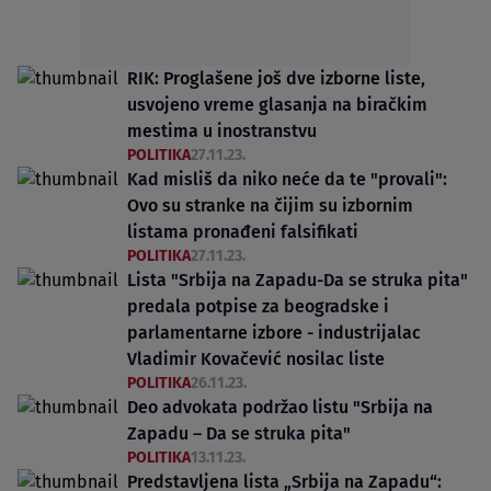
RIK: Proglašene još dve izborne liste,
usvojeno vreme glasanja na biračkim
mestima u inostranstvu
POLITIKA
27.11.23.
Kad misliš da niko neće da te "provali":
Ovo su stranke na čijim su izbornim
listama pronađeni falsifikati
POLITIKA
27.11.23.
Lista "Srbija na Zapadu-Da se struka pita"
predala potpise za beogradske i
parlamentarne izbore - industrijalac
Vladimir Kovačević nosilac liste
POLITIKA
26.11.23.
Deo advokata podržao listu "Srbija na
Zapadu – Da se struka pita"
POLITIKA
13.11.23.
Predstavljena lista „Srbija na Zapadu“: