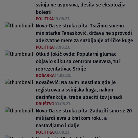
svinja ne usporava, desila se eksplozija
bolesti
POLITIKA
19.08.23.
Nova-Da se struka pita: Tražimo smenu
ministarke Tanasković, država ne sprovodi
adekvatne mere za suzbijanje afričke kuge
POLITIKA
17.08.23.
Otkud Jokić ovde: Popularni glumac
objavio sliku sa centrom Denvera, tu i
reprezentativac Srbije
KOŠARKA
11.08.23.
Kovačević: Na svim mestima gde je
registrovana svinjska kuga, nakon
dezinfenkcije, treba ubaciti tov junadi
DRUŠTVO
03.08.23.
Nova-Da se struka pita: Zadužili smo se 20
milijardi evra u kratkom roku, a
nastavljamo i dalje
POLITIKA
02.08.23.