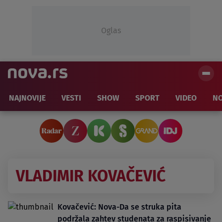
Oglas
NAJNOVIJE
VESTI
SHOW
SPORT
VIDEO
NO
VLADIMIR KOVAČEVIĆ
Kovačević: Nova-Da se struka pita
podržala zahtev studenata za raspisivanje