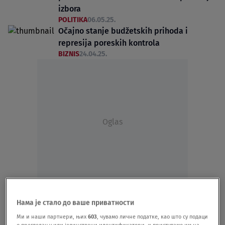
izbora
POLITIKA
06.05.25.
Očajno stanje budžetskih prihoda i
represija poreskih kontrola
BIZNIS
24.04.25.
Oglas
Kovačević: Trampova carinska logika nije
iznenađenje
Нама је стало до ваше приватности
BIZNIS
03.04.25.
1
Ми и наши партнери, њих
603
, чувамо личне податке, као што су подаци
о прегледању или јединствени идентификатори, и приступамо им на