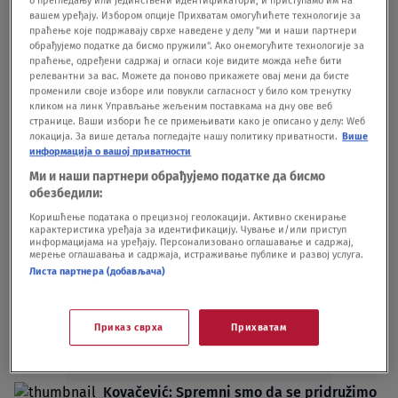
Poznati glumac se obratio navijačima
вашем уређају. Избором опције Прихватам омогућићете технологије за
Zvezde, prisetio se najlepših navijačkih
праћење које подржавају сврхе наведене у делу "ми и наши партнери
momenata
обрађујемо податке да бисмо пружили". Ако онемогућите технологије за
праћење, одређени садржај и огласи које видите можда неће бити
FUDBAL
08.03.25.
релевантни за вас. Можете да поново прикажете овај мени да бисте
Kovačević: Blokade i performansi ne mogu
променили своје изборе или повукли сагласност у било ком тренутку
da budu alternativa za iskustvo i
кликом на линк Управљање жељеним поставкама на дну ове веб
странице. Ваши избори ће се примењивати како је описано у делу: Wеб
odgovornost
локација. За више детаља погледајте нашу политику приватности.
Више
POLITIKA
14.05.24.
5
информација о вашој приватности
Ми и наши партнери обрађујемо податке да бисмо
обезбедили:
Коришћење података о прецизној геолокацији. Активно скенирање
карактеристика уређаја за идентификацију. Чување и/или приступ
информацијама на уређају. Персонализовано оглашавање и садржај,
мерење оглашавања и садржаја, истраживање публике и развој услуга.
Oglas
Листа партнера (добављача)
Приказ сврха
Прихватам
Kovačević: Spremni smo da se pridružimo