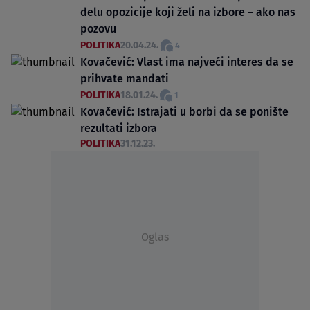
delu opozicije koji želi na izbore – ako nas
pozovu
POLITIKA
20.04.24.
4
Kovačević: Vlast ima najveći interes da se
prihvate mandati
POLITIKA
18.01.24.
1
Kovačević: Istrajati u borbi da se ponište
rezultati izbora
POLITIKA
31.12.23.
Oglas