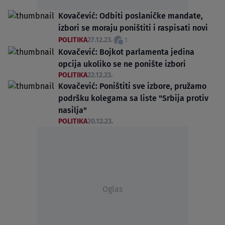
Kovačević: Odbiti poslaničke mandate,
izbori se moraju poništiti i raspisati novi
POLITIKA
27.12.23.
1
Kovačević: Bojkot parlamenta jedina
opcija ukoliko se ne ponište izbori
POLITIKA
22.12.23.
Kovačević: Poništiti sve izbore, pružamo
podršku kolegama sa liste "Srbija protiv
nasilja"
POLITIKA
20.12.23.
Oglas