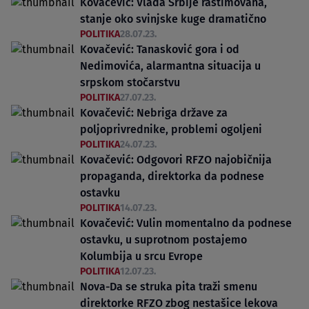
Kovačević: Vlada Srbije raštimovana,
stanje oko svinjske kuge dramatično
POLITIKA
28.07.23.
Kovačević: Tanasković gora i od
Nedimovića, alarmantna situacija u
srpskom stočarstvu
POLITIKA
27.07.23.
Kovačević: Nebriga države za
poljoprivrednike, problemi ogoljeni
POLITIKA
24.07.23.
Kovačević: Odgovori RFZO najobičnija
propaganda, direktorka da podnese
ostavku
POLITIKA
14.07.23.
Kovačević: Vulin momentalno da podnese
ostavku, u suprotnom postajemo
Kolumbija u srcu Evrope
POLITIKA
12.07.23.
Nova-Da se struka pita traži smenu
direktorke RFZO zbog nestašice lekova