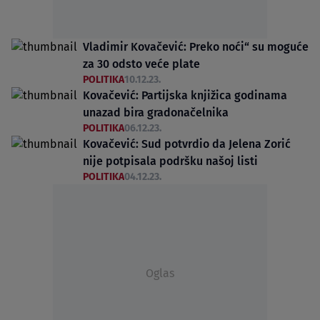
Vladimir Kovačević: Preko noći“ su moguće
za 30 odsto veće plate
POLITIKA
10.12.23.
Kovačević: Partijska knjižica godinama
unazad bira gradonačelnika
POLITIKA
06.12.23.
Kovačević: Sud potvrdio da Jelena Zorić
nije potpisala podršku našoj listi
POLITIKA
04.12.23.
Oglas