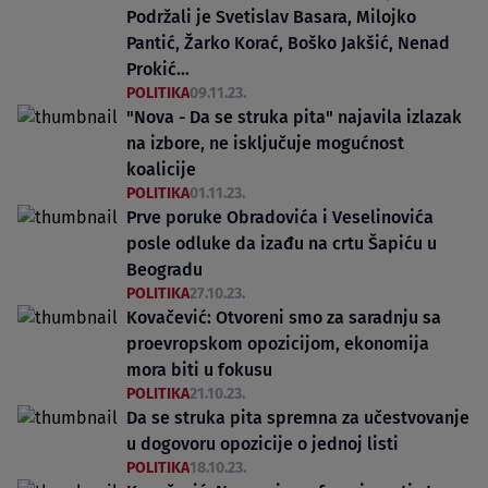
Podržali je Svetislav Basara, Milojko
Pantić, Žarko Korać, Boško Jakšić, Nenad
Prokić…
POLITIKA
09.11.23.
"Nova - Da se struka pita" najavila izlazak
na izbore, ne isključuje mogućnost
koalicije
POLITIKA
01.11.23.
Prve poruke Obradovića i Veselinovića
posle odluke da izađu na crtu Šapiću u
Beogradu
POLITIKA
27.10.23.
Kovačević: Otvoreni smo za saradnju sa
proevropskom opozicijom, ekonomija
mora biti u fokusu
POLITIKA
21.10.23.
Da se struka pita spremna za učestvovanje
u dogovoru opozicije o jednoj listi
POLITIKA
18.10.23.