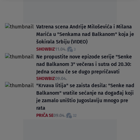
Vatrena scena Andrije Miloševića i Milana
Marića u "Senkama nad Balkanom" koja je
šokirala Srbiju (VIDEO)
SHOWBIZ
11.04.
3
Ne propustite nove epizode serije "Senke
nad Balkanom 3" večeras i sutra od 20.30:
Jedna scena će se dugo prepričavati
SHOWBIZ
09.04.
"Krvava litija" se zaista desila: "Senke nad
Balkanom" vratile sećanje na događaj koji
je zamalo uništio Jugoslaviju mnogo pre
rata
PRIČA SE
09.04.
32