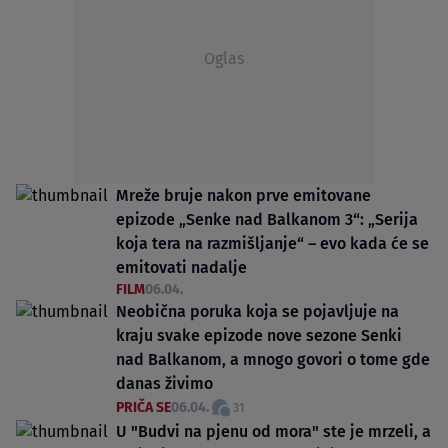
Oglas
Mreže bruje nakon prve emitovane
epizode „Senke nad Balkanom 3“: „Serija
koja tera na razmišljanje“ – evo kada će se
emitovati nadalje
FILM
06.04.
Neobična poruka koja se pojavljuje na
kraju svake epizode nove sezone Senki
nad Balkanom, a mnogo govori o tome gde
danas živimo
PRIČA SE
06.04.
31
U "Budvi na pjenu od mora" ste je mrzeli, a