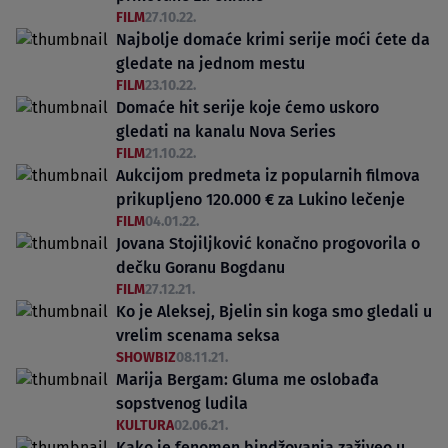
FILM
27.10.22.
Najbolje domaće krimi serije moći ćete da
gledate na jednom mestu
FILM
23.10.22.
Domaće hit serije koje ćemo uskoro
gledati na kanalu Nova Series
FILM
21.10.22.
Aukcijom predmeta iz popularnih filmova
prikupljeno 120.000 € za Lukino lečenje
FILM
04.01.22.
Jovana Stojiljković konačno progovorila o
dečku Goranu Bogdanu
FILM
27.12.21.
Ko je Aleksej, Bjelin sin koga smo gledali u
vrelim scenama seksa
SHOWBIZ
08.11.21.
Marija Bergam: Gluma me oslobađa
sopstvenog ludila
KULTURA
02.06.21.
Kako je fenomen bindžovanja zaživeo u