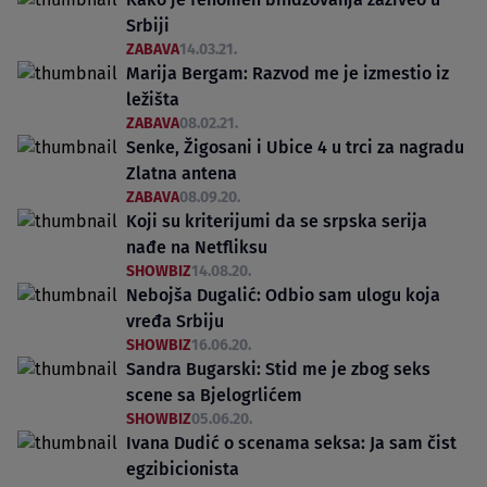
Srbiji
ZABAVA
14.03.21.
Marija Bergam: Razvod me je izmestio iz
ležišta
ZABAVA
08.02.21.
Senke, Žigosani i Ubice 4 u trci za nagradu
Zlatna antena
ZABAVA
08.09.20.
Koji su kriterijumi da se srpska serija
nađe na Netfliksu
SHOWBIZ
14.08.20.
Nebojša Dugalić: Odbio sam ulogu koja
vređa Srbiju
SHOWBIZ
16.06.20.
Sandra Bugarski: Stid me je zbog seks
scene sa Bjelogrlićem
SHOWBIZ
05.06.20.
Ivana Dudić o scenama seksa: Ja sam čist
egzibicionista