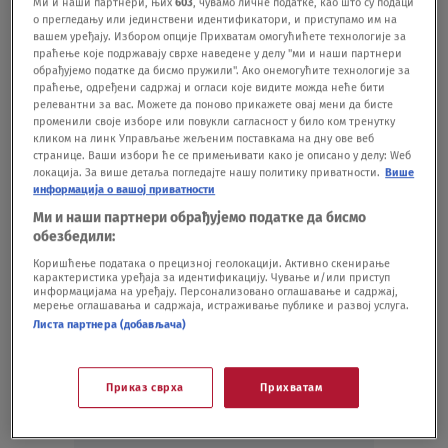
Ми и наши партнери, њих
603
, чувамо личне податке, као што су подаци
seriji "Senke nad Balkanom"
о прегледању или јединствени идентификатори, и приступамо им на
SHOWBIZ
30.04.
вашем уређају. Избором опције Прихватам омогућићете технологије за
INTERVJU "U poslu i životu inspiriše me
праћење које подржавају сврхе наведене у делу "ми и наши партнери
обрађујемо податке да бисмо пружили". Ако онемогућите технологије за
hrabrost ljudi koji veruju u bolje društvo":
праћење, одређени садржај и огласи које видите можда неће бити
Milan Marić o seriji "Senke nad Balkanom
релевантни за вас. Можете да поново прикажете овај мени да бисте
променили своје изборе или повукли сагласност у било ком тренутку
3"
кликом на линк Управљање жељеним поставкама на дну ове веб
SHOWBIZ
23.04.
странице. Ваши избори ће се примењивати како је описано у делу: Wеб
INTERVJU "Senke koje su se nadvile nad
локација. За више детаља погледајте нашу политику приватности.
Више
информација о вашој приватности
Balkanom su i danas tu negde – samo su
promenile oblik": Nina Janković otkriva
Ми и наши партнери обрађујемо податке да бисмо
обезбедили:
detalje o popularnoj seriji
SHOWBIZ
16.04.
Коришћење података о прецизној геолокацији. Активно скенирање
карактеристика уређаја за идентификацију. Чување и/или приступ
информацијама на уређају. Персонализовано оглашавање и садржај,
мерење оглашавања и садржаја, истраживање публике и развој услуга.
Листа партнера (добављача)
Приказ сврха
Прихватам
Oglas