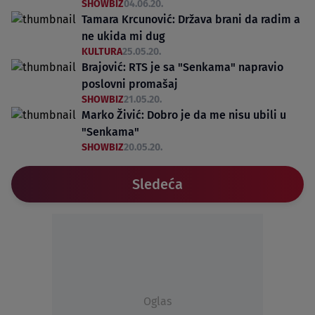
SHOWBIZ
04.06.20.
Tamara Krcunović: Država brani da radim a
ne ukida mi dug
KULTURA
25.05.20.
Brajović: RTS je sa "Senkama" napravio
poslovni promašaj
SHOWBIZ
21.05.20.
Marko Živić: Dobro je da me nisu ubili u
"Senkama"
SHOWBIZ
20.05.20.
Sledeća
Oglas