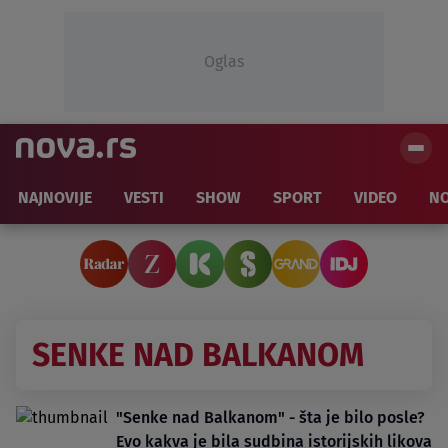
Oglas
NAJNOVIJE
VESTI
SHOW
SPORT
VIDEO
NO
SENKE NAD BALKANOM
"Senke nad Balkanom" - šta je bilo posle?
Evo kakva je bila sudbina istorijskih likova