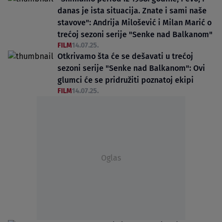
danas je ista situacija. Znate i sami naše
stavove": Andrija Milošević i Milan Marić o
trećoj sezoni serije "Senke nad Balkanom"
FILM
14.07.25.
Otkrivamo šta će se dešavati u trećoj
sezoni serije "Senke nad Balkanom": Ovi
glumci će se pridružiti poznatoj ekipi
FILM
14.07.25.
Oglas