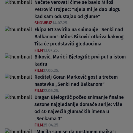
Nećete verovati čime se bavio Miloš
Petrović Trojpec: "Bjela mi je dao ulogu
kad sam odustajao od glume"
SHOWBIZ
14.07.25.
Ekipa N1 zavirila na snimanje "Senki nad
Balkanom": Miloš Biković otkriva kakvog
Tita će predstaviti gledaocima
FILM
13.07.25.
Biković, Marić i Bjelogrlić prvi put u istom
kadru
FILM
27.05.25.
Reditelj Goran Marković gost u trećem
nastavku „Senki nad Balkanom“
FILM
22.05.25.
Dragan Bjelogrlić počeo snimanje finalne
sezone najgledanije domaće serije: Više
od 40 najvećih glumačkih imena u
„Senkama 3“
FILM
25.04.25.
"Mučila sam se da postanem majka":