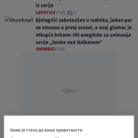
iz serije
LIFESTYLE
17.05.
17
Bjelogrlić zaboravljen u rudniku, jedan par
se smuvao u prvoj sezoni, a ovaj glumac je
otkupio brkove: Hit anegdote sa snimanja
serije „Senke nad Balkanom“
SHOWBIZ
01.05.
Oglas
Нама је стало до ваше приватности
"Radnja se podudara sa...": Milan Marić o