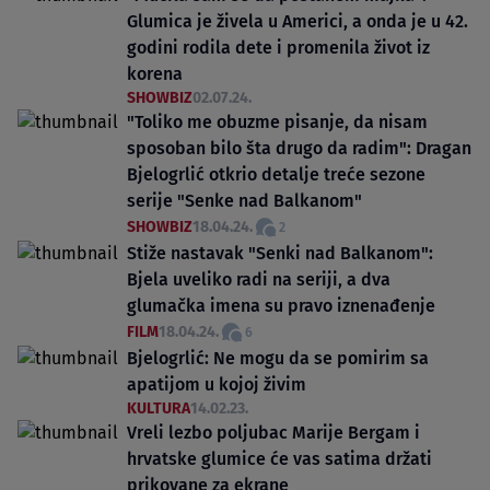
Glumica je živela u Americi, a onda je u 42.
godini rodila dete i promenila život iz
korena
SHOWBIZ
02.07.24.
"Toliko me obuzme pisanje, da nisam
sposoban bilo šta drugo da radim": Dragan
Bjelogrlić otkrio detalje treće sezone
serije "Senke nad Balkanom"
SHOWBIZ
18.04.24.
2
Stiže nastavak "Senki nad Balkanom":
Bjela uveliko radi na seriji, a dva
glumačka imena su pravo iznenađenje
FILM
18.04.24.
6
Bjelogrlić: Ne mogu da se pomirim sa
apatijom u kojoj živim
KULTURA
14.02.23.
Vreli lezbo poljubac Marije Bergam i
hrvatske glumice će vas satima držati
prikovane za ekrane