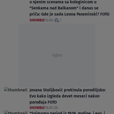
o njenim scenama sa koleginicom u
"Senkama nad Balkanom" i danas se
priča: Gde je sada Leona Paraminski? FOTO
SHOWBIZ
12.03.
3
Oglas
Jovana Stoiljković prekinula porodiljsko:
Evo kako izgleda devet meseci nakon
porođaja FOTO
SHOWBIZ
16.07.25.
"Snimamo period iz 1938. godine, i evo, i