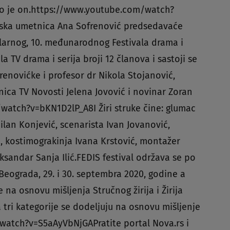
ekao je on.https://www.youtube.com/watch?
ska umetnica Ana Sofrenović predsedavaće
ilarnog, 10. međunarodnog Festivala drama i
ala TV drama i serija broji 12 članova i sastoji se
renovićke i profesor dr Nikola Stojanović,
ica TV Novosti Jelena Jovović i novinar Zoran
atch?v=bKN1D2lP_A8I Žiri struke čine: glumac
ilan Konjević, scenarista Ivan Jovanović,
ć, kostimograkinja Ivana Krstović, montažer
ksandar Sanja Ilić.FEDIS festival održava se po
Beograda, 29. i 30. septembra 2020, godine a
na osnovu mišljenja Stručnog žirija i Žirija
a tri kategorije se dodeljuju na osnovu mišljenje
watch?v=S5aAyVbNjGAPratite portal Nova.rs i