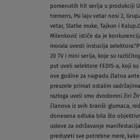
pomenutih hit serija u produkciji Un
tremens, Psi laju vetar nosi 2, Grup
vetar, Slatke muke, Tajkun i Kalup.
Milenković ističe da je konkurencij
morala uvesti instucija selektora.
20 TV i mini serija, koje su različi
put uveli selektore FEDIS-a, koji s
ove godine za nagradu Zlatna antena
preuzele primat ostalim sadržajima
razloga uveli smo dvodomni žiri Žiri 
članova iz svih branši: glumaca, red
donesena odluka bila što objektiv
uslove za održavanje manifestacij
preduzeti sve potrebne mere, kak