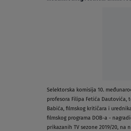
Selektorska komisija 10. međunarod
profesora Filipa Fetića Dautovića, 
Babića, filmskog kritičara i uredni
filmskog programa DOB-a - nagradić
prikazanih TV sezone 2019/20, na n