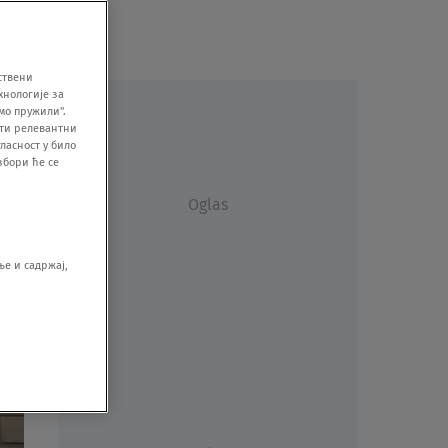
ствени
хнологије за
мо пружили".
ити релевантни
ласност у било
збори ће се
Oglas
е и садржај,