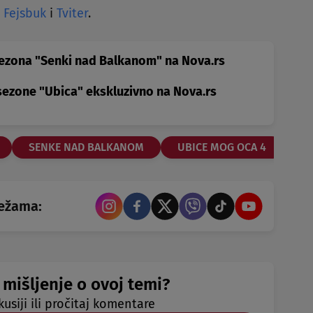
,
Fejsbuk
i
Tviter
.
 sezona "Senki nad Balkanom" na Nova.rs
sezone "Ubica" ekskluzivno na Nova.rs
SENKE NAD BALKANOM
UBICE MOG OCA 4
UN
režama:
 mišljenje o ovoj temi?
kusiji ili pročitaj komentare