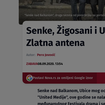
"Senke nad Balkanom", druga sezona od ponedeljka na porta
Senke, Žigosani i U
Zlatna antena
Autor:
Pero Jovović
ZABAVA
08.09.2020. 13:54
Postavi Nova.rs za omiljeni Google izvor
Senke nad Balkanom, Ubice mog oca 4
"United Medije", ove godine se nala
međunarodnog Festivala drama i ser