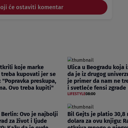
koji će ostaviti komentar
otkrili koje marke
Ulica u Beogradu koja 
 treba kupovati jer se
da je iz drugog univer
: "Popravka preskupa,
je primer da nam ne tr
a. Ovo treba kupiti"
i svetleće fensi zgrade
LIFESTYLE
08:00
i Berlin: Ovo je najbolji
Bil Gejts je platio 30,8
ad za život i ljude
dolara za ovu knjigu: R
0: Kažu da je ovde
otkriva mnogo o njeg