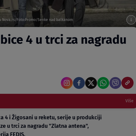
lu Nova.rs/Foto:Promo/Senke nad balkanom
bice 4 u trci za nagradu
Više
 i Žigosani u reketu, serije u produkciji
ze u trci za nagradu "Zlatna antena",
ija FEDIS.