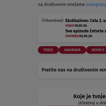
na društvenim mrežama
Instagram
Ekskluzivno: Cela 2.
VIDEO
18.05.20.
Sve epizode četvrte 
SHOWBIZ
02.05.20.
FEDIS
NAGRADA
NOVA S
Pratite nas na društvenim m
Koje je tvoje
Učestvuj u dis