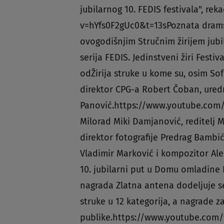
jubilarnog 10. FEDIS festivala", r
v=hYfs0F2gUc0&t=13sPoznata dram
ovogodišnjim Stručnim žirijem jub
serija FEDIS. Jedinstveni žiri Festiv
odŽirija struke u kome su, osim Sof
direktor CPG-a Robert Čoban, uredn
Panović.https://www.youtube.com/w
Milorad Miki Damjanović, reditelj M
direktor fotografije Predrag Bambi
Vladimir Marković i kompozitor Ale
10. jubilarni put u Domu omladine 
nagrada Zlatna antena dodeljuje se 
struke u 12 kategorija, a nagrade z
publike.https://www.youtube.com/