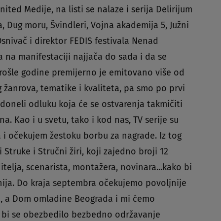
ited Medije, na listi se nalaze i serija Delirijum
a, Dug moru, Švindleri, Vojna akademija 5, Južni
Osnivač i direktor FEDIS festivala Nenad
a na manifestaciji najjača do sada i da se
"Prošle godine premijerno je emitovano više od
tog žanrova, tematike i kvaliteta, pa smo po prvi
u doneli odluku koja će se ostvarenja takmičiti
. Kao i u svetu, tako i kod nas, TV serije su
 i očekujem žestoku borbu za nagrade. Iz tog
Struke i Stručni žiri, koji zajedno broji 12
itelja, scenarista, montažera, novinara...kako bi
nija. Do kraja septembra očekujemo povoljnije
a, a Dom omladine Beograda i mi ćemo
o bi se obezbedilo bezbedno održavanje