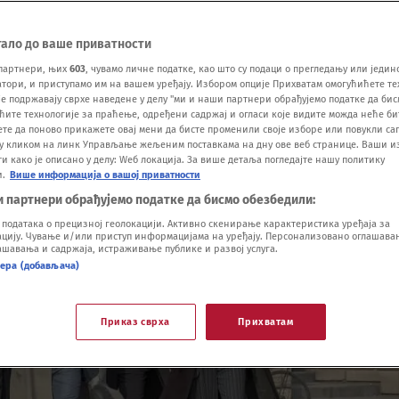
тало до ваше приватности
партнери, њих
603
, чувамо личне податке, као што су подаци о прегледању или једин
ори, и приступамо им на вашем уређају. Избором опције Прихватам омогућићете те
е подржавају сврхе наведене у делу "ми и наши партнери обрађујемо податке да бис
ћите технологије за праћење, одређени садржај и огласи које видите можда неће б
ете да поново прикажете овај мени да бисте променили своје изборе или повукли саг
у кликом на линк Управљање жељеним поставкама на дну ове веб странице. Ваши и
 како је описано у делу: Wеб локација. За више детаља погледајте нашу политику
и.
Више информација о вашој приватности
и партнери обрађујемо податке да бисмо обезбедили:
одатака о прецизној геолокацији. Активно скенирање карактеристика уређаја за
ију. Чување и/или приступ информацијама на уређају. Персонализовано оглашавањ
шавања и садржаја, истраживање публике и развој услуга.
нера (добављача)
Приказ сврха
Прихватам