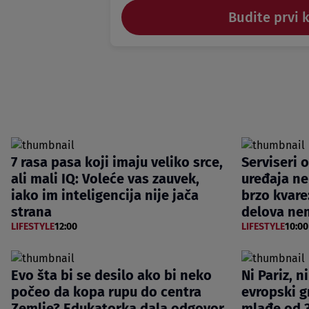
Budite prvi 
7 rasa pasa koji imaju veliko srce,
Serviseri 
ali mali IQ: Voleće vas zauvek,
uređaja ne
iako im inteligencija nije jača
brzo kvare
strana
delova nem
LIFESTYLE
12:00
LIFESTYLE
10:00
Evo šta bi se desilo ako bi neko
Ni Pariz, n
počeo da kopa rupu do centra
evropski gr
Zemlje? Edukatorka dala odgovor
mlađe od 3