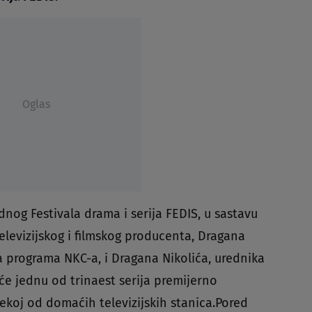
Oglas
nog Festivala drama i serija FEDIS, u sastavu
televizijskog i filmskog producenta, Dragana
ka programa NKC-a, i Dragana Nikolića, urednika
e jednu od trinaest serija premijerno
ekoj od domaćih televizijskih stanica.Pored