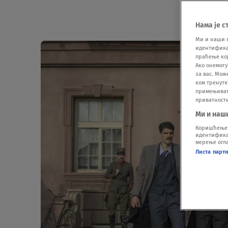
Нама је с
Ми и наши 
идентификат
праћење кој
Ако онемогу
за вас. Мож
ком тренутк
примењивати
приватност
Ми и наш
Коришћење п
идентификац
мерење огла
Листа парт