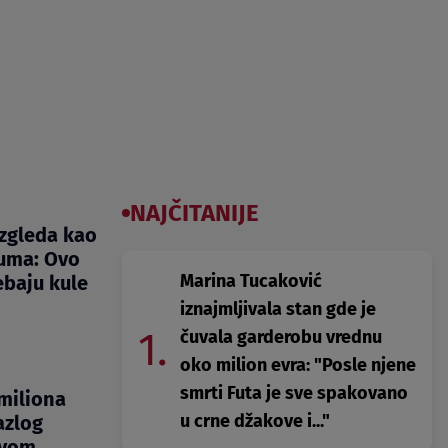
NAJČITANIJE
izgleda kao
zuma: Ovo
Marina Tucaković
ebaju kule
iznajmljivala stan gde je
1.
čuvala garderobu vrednu
oko milion evra: "Posle njene
smrti Futa je sve spakovano
 miliona
u crne džakove i..."
azlog
ovom