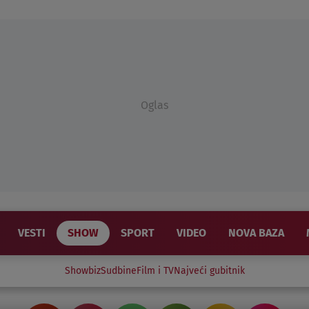
Oglas
VESTI
SHOW
SPORT
VIDEO
NOVA BAZA
Showbiz
Sudbine
Film i TV
Najveći gubitnik