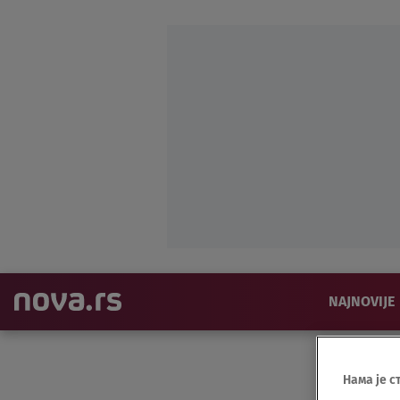
NAJNOVIJE
Нама је с