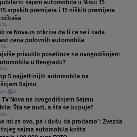
jubilarni sajam automobila u Nišu: 15
15 srpskih premijera i 15 niških premijera
točkaša
0.24.
k za Nova.rs otkriva da li će se i kada
 rast cena polovnih automobila
.24.
najviše privuklo posetioce na ovogodišnjem
utomobila u Beogradu?
3.24.
op 5 najjeftinijih automobila na
išnjem Sajmu
.24.
8
 TV Nova na ovogodišnjem Sajmu
la: Šta se nudi, a šta se kupuje?
3.24.
 mi za ovo, pa i dušu da prodamo": Zvezda
šnjeg sajma automobila košta