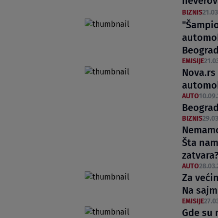
neverov
BIZNIS
21.03
"Šampion
automob
Beogra
EMISIJE
21.0
Nova.rs
automobi
AUTO
10.09.
Beograd
BIZNIS
29.03
Nemamo 
Šta nam
zatvara
AUTO
28.03.
Za veći
Na sajm
EMISIJE
27.03
Gde su 