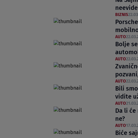
neevide
BIZNIS
22.03
Porsche
mobilno
AUTO
22.03.
Bolje se
automob
AUTO
22.03.
Zvaničn
pozvani, 
AUTO
22.03.
Bili sm
vidite u
AUTO
21.03.
Da li ć
ne?
AUTO
17.03.
Biće sa