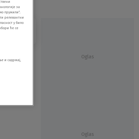
ствени
хнологије за
мо пружили".
ити релевантни
ласност у било
збори ће се
Oglas
е и садржај,
Oglas