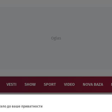
Oglas
VESTI
SHOW
SPORT
VIDEO
NOVA BAZA
тало до ваше приватности