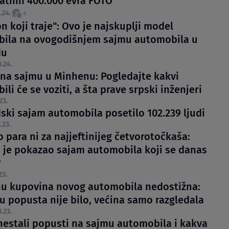
atnih 400.000 evra FOTO
.24.
4
 koji traje": Ovo je najskuplji model
ila na ovogodišnjem sajmu automobila u
du
3.24.
 na sajmu u Minhenu: Pogledajte kakvi
li će se voziti, a šta prave srpski inženjeri
23.
ski sajam automobila posetilo 102.239 ljudi
.23.
para ni za najjeftinijeg četvorotočkaša:
 je pokazao sajam automobila koji se danas
?
23.
nu kupovina novog automobila nedostižna:
u popusta nije bilo, većina samo razgledala
.23.
nestali popusti na sajmu automobila i kakva