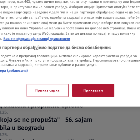
партнери, њих
603
, чувамо личне податке, као што су подаци о прегледању или једин
ори, и приступамо им на вашем уређају. Избором опције Прихватам омогућићете те
е подржавају сврхе наведене у делу "ми и наши партнери обрађујемо податке да бис
ћите технологије за праћење, одређени садржај и огласи које видите можда неће б
ете да поново прикажете овај мени да бисте променили своје изборе или повукли саг
у кликом на линк Управљање жељеним поставкама на дну ове веб странице. Ваши и
 како је описано у делу: Wеб локација. За више детаља погледајте нашу политику
и.
Више информација о вашој приватности
и партнери обрађујемо податке да бисмо обезбедили:
iše kineskih automobila: Čak 20 izlagača na
одатака о прецизној геолокацији. Активно скенирање карактеристика уређаја за
 Beogradu
ију. Чување и/или приступ информацијама на уређају. Персонализовано оглашавањ
шавања и садржаја, истраживање публике и развој услуга.
IZED
26.03.25.
2
нера (добављача)
ržište u Srbiji dostiglo rekordnih milijardu
.25.
Приказ сврха
Прихватам
jte šta vas očekuje na 17. sajmu motocikala,
, skutera i propratne opreme
3.25.
koja se ne propušta" - 56. sajam
ila u Beogradu
3.25.