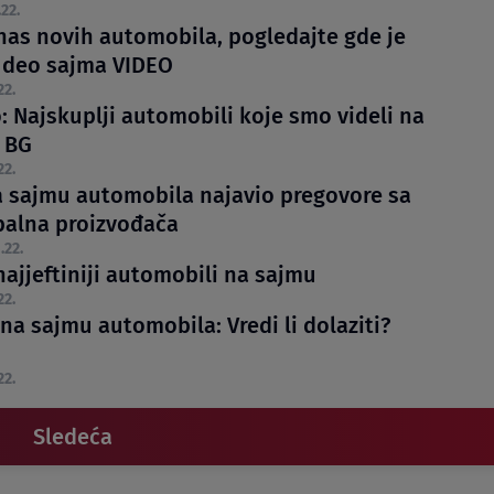
.22.
nas novih automobila, pogledajte gde je
i deo sajma VIDEO
22.
: Najskuplji automobili koje smo videli na
 BG
22.
a sajmu automobila najavio pregovore sa
balna proizvođača
.22.
najjeftiniji automobili na sajmu
22.
na sajmu automobila: Vredi li dolaziti?
22.
Sledeća