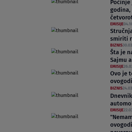
Počinje 
godina, 
četvoro
EMISIJE
04.1
Stručnja
smiriti
BIZNIS
30.03
Šta je 
Sajmu a
EMISIJE
26.0
Ovo je t
ovogod
BIZNIS
24.03
Dnevnik
automobi
EMISIJE
22.0
"Nemamo
ovogodi