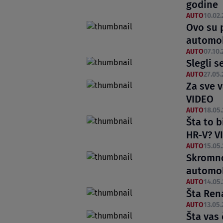
godine
AUTO
10.02.
Ovo su 
automob
AUTO
07.10.
Slegli s
AUTO
27.05.
Za sve v
VIDEO
AUTO
18.05.
Šta to b
HR-V? V
AUTO
15.05.
Skromno
automob
AUTO
14.05.
Šta Ren
AUTO
13.05.
Šta vas