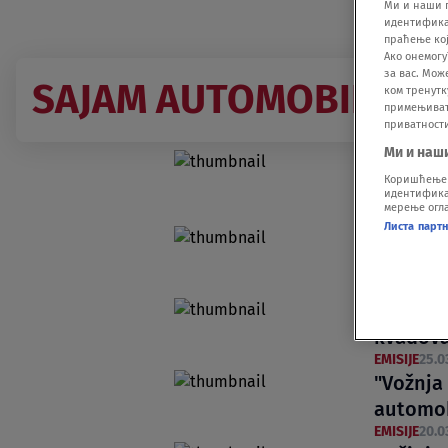
Ми и наши 
идентификат
праћење кој
Ако онемогу
за вас. Мож
SAJAM AUTOMOBILA
ком тренутк
примењивати
приватност
Ми и наш
Sve je v
Коришћење п
Sajmu u
идентификац
мерење огла
UNCATEGOR
Листа парт
Lizing t
evra
BIZNIS
25.03
Pogleda
kvadova
EMISIJE
25.0
"Vožnja 
automob
EMISIJE
20.0