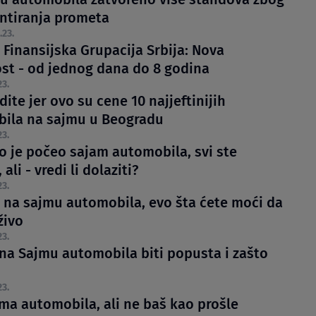
ntiranja prometa
.23.
 Finansijska Grupacija Srbija: Nova
st - od jednog dana do 8 godina
23.
dite jer ovo su cene 10 najjeftinijih
ila na sajmu u Beogradu
23.
o je počeo sajam automobila, svi ste
ali - vredi li dolaziti?
23.
o na sajmu automobila, evo šta ćete moći da
živo
23.
e na Sajmu automobila biti popusta i zašto
23.
jma automobila, ali ne baš kao prošle