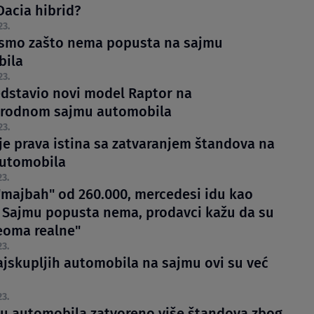
Dacia hibrid?
23.
 smo zašto nema popusta na sajmu
bila
23.
edstavio novi model Raptor na
rodnom sajmu automobila
23.
 je prava istina sa zatvaranjem štandova na
utomobila
23.
"majbah" od 260.000, mercedesi idu kao
a Sajmu popusta nema, prodavci kažu da su
eoma realne"
23.
ajskupljih automobila na sajmu ovi su već
23.
u automobila zatvoreno više štandova zbog