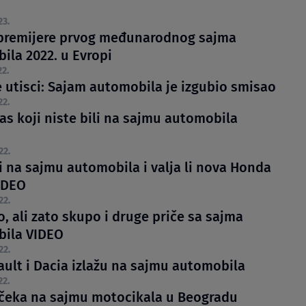
23.
premijere prvog međunarodnog sajma
ila 2022. u Evropi
22.
e utisci: Sajam automobila je izgubio smisao
22.
as koji niste bili na sajmu automobila
22.
i na sajmu automobila i valja li nova Honda
IDEO
22.
, ali zato skupo i druge priče sa sajma
ila VIDEO
22.
ault i Dacia izlažu na sajmu automobila
22.
 čeka na sajmu motocikala u Beogradu