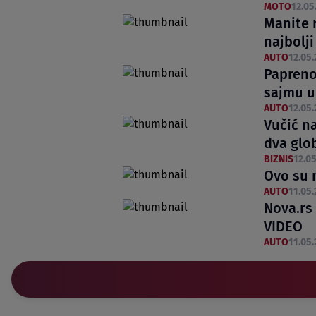
MOTO
12.05
Manite 
najbolj
AUTO
12.05.
Papreno
sajmu u
AUTO
12.05.
Vučić n
dva glo
BIZNIS
12.05
Ovo su 
AUTO
11.05.
Nova.rs 
VIDEO
AUTO
11.05.