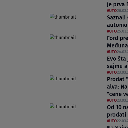
je prva 
AUTO
26.03.
Saznali
automo
AUTO
25.03.
Ford pr
Međuna
AUTO
24.03.
Evo šta
sajmu a
AUTO
23.03.
Prodat 
alva: N
"cene v
AUTO
23.03.
Od 10 n
prodati
AUTO
22.03.
Na Sajm