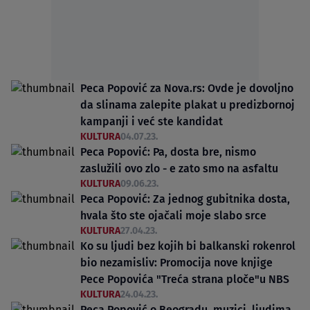
Peca Popović za Nova.rs: Ovde je dovoljno
da slinama zalepite plakat u predizbornoj
kampanji i već ste kandidat
KULTURA
04.07.23.
Peca Popović: Pa, dosta bre, nismo
zaslužili ovo zlo - e zato smo na asfaltu
KULTURA
09.06.23.
Peca Popović: Za jednog gubitnika dosta,
hvala što ste ojačali moje slabo srce
KULTURA
27.04.23.
Ko su ljudi bez kojih bi balkanski rokenrol
bio nezamisliv: Promocija nove knjige
Pece Popovića "Treća strana ploče"u NBS
KULTURA
24.04.23.
Peca Popović o Beogradu, muzici, ljudima,