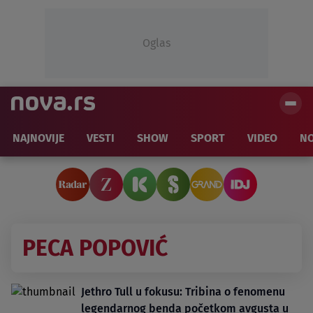
Oglas
NAJNOVIJE
VESTI
SHOW
SPORT
VIDEO
NO
PECA POPOVIĆ
Jethro Tull u fokusu: Tribina o fenomenu
legendarnog benda početkom avgusta u