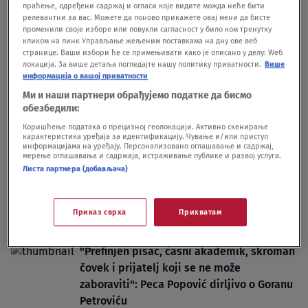
DRUŠTVO
27.07.25.
праћење, одређени садржај и огласи које видите можда неће бити
Ne odustajati! - Petar Peca Popović
релевантни за вас. Можете да поново прикажете овај мени да бисте
променили своје изборе или повукли сагласност у било ком тренутку
EMISIJE
14.07.25.
кликом на линк Управљање жељеним поставкама на дну ове веб
Đavolji eliksiri predsednika SANU
странице. Ваши избори ће се примењивати како је описано у делу: Wеб
KULTURA
28.07.24.
6
локација. За више детаља погледајте нашу политику приватности.
Више
информација о вашој приватности
Ми и наши партнери обрађујемо податке да бисмо
обезбедили:
Коришћење података о прецизној геолокацији. Активно скенирање
карактеристика уређаја за идентификацију. Чување и/или приступ
информацијама на уређају. Персонализовано оглашавање и садржај,
мерење оглашавања и садржаја, истраживање публике и развој услуга.
Oglas
Листа партнера (добављача)
Приказ сврха
Прихватам
"Prefinjen pisac, časni akademik, skroman
čovek i prijatelj koji se ne može
zaboraviti": Peca Popović dirljivo o Goranu
Petroviću