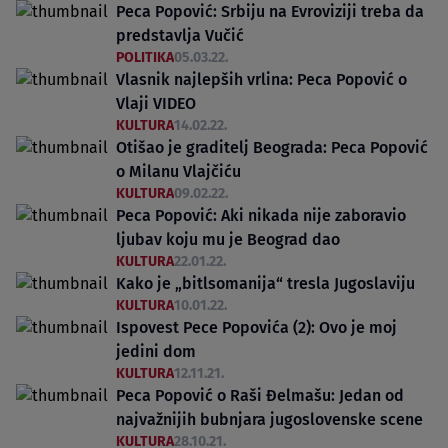
Peca Popović: Srbiju na Evroviziji treba da
predstavlja Vučić
POLITIKA
05.03.22.
Vlasnik najlepših vrlina: Peca Popović o
Vlaji VIDEO
KULTURA
14.02.22.
Otišao je graditelj Beograda: Peca Popović
o Milanu Vlajčiću
KULTURA
09.02.22.
Peca Popović: Aki nikada nije zaboravio
ljubav koju mu je Beograd dao
KULTURA
22.01.22.
Kako je „bitlsomanija“ tresla Jugoslaviju
KULTURA
10.01.22.
Ispovest Pece Popovića (2): Ovo je moj
jedini dom
KULTURA
12.11.21.
Peca Popović o Raši Đelmašu: Jedan od
najvažnijih bubnjara jugoslovenske scene
KULTURA
28.10.21.