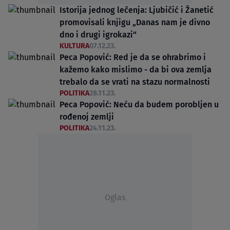
Istorija jednog lečenja: Ljubičić i Žanetić
promovisali knjigu „Danas nam je divno
dno i drugi igrokazi“
KULTURA
07.12.23.
Peca Popović: Red je da se ohrabrimo i
kažemo kako mislimo - da bi ova zemlja
trebalo da se vrati na stazu normalnosti
POLITIKA
28.11.23.
Peca Popović: Neću da budem porobljen u
rođenoj zemlji
POLITIKA
24.11.23.
Oglas