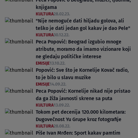
knjigama
KULTURA
28.02.23.
"Nije nemoguće dati hiljadu golova, ali
teško je dati jedan gol kakav je dao Pele"
KULTURA
30.12.22.
Peca Popović: Beograd izgubio mnoge
atribute, moramo da imamo vizionare koji
ne gledaju političke interese
EMISIJE
13.10.22.
Popović: Sve što je Kornelije Kovač radio,
to je bilo u slavu muzike
EMISIJE
14.09.22.
Peca Popović: Kornelije nikad nije pristao
da ga žiža javnosti skrene sa puta
KULTURA
13.09.22.
Tokom pet decenija 120.000 kilometara:
Dugovečnost Yu Grupe kroz fotografije
KULTURA
28.08.22.
Piše Ivan Mrđen: Sport kakav pamtim