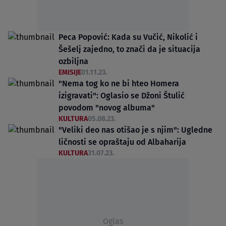
Peca Popović: Kada su Vučić, Nikolić i
Šešelj zajedno, to znači da je situacija
ozbiljna
EMISIJE
01.11.23.
"Nema tog ko ne bi hteo Homera
izigravati": Oglasio se Džoni Štulić
povodom "novog albuma"
KULTURA
05.08.23.
"Veliki deo nas otišao je s njim": Ugledne
ličnosti se opraštaju od Albaharija
KULTURA
31.07.23.
Oglas