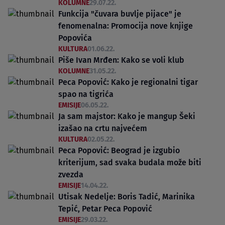
KOLUMNE
29.07.22.
Funkcija "čuvara buvlje pijace" je
fenomenalna: Promocija nove knjige
Popovića
KULTURA
01.06.22.
Piše Ivan Mrđen: Kako se voli klub
KOLUMNE
31.05.22.
Peca Popović: Kako je regionalni tigar
spao na tigrića
EMISIJE
06.05.22.
Ja sam majstor: Kako je mangup Šeki
izašao na crtu najvećem
KULTURA
02.05.22.
Peca Popović: Beograd je izgubio
kriterijum, sad svaka budala može biti
zvezda
EMISIJE
14.04.22.
Utisak Nedelje: Boris Tadić, Marinika
Tepić, Petar Peca Popović
EMISIJE
29.03.22.