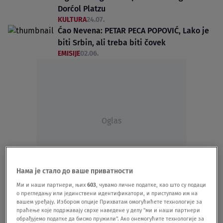
Dorćol Platzu
KULTURA
24.07.
Ćao Nevena: PETAR PECA POPOVIĆ, Lako je
biti Srbin, ali treba biti čovek
EMISIJE
02.06.
Oglas
Нама је стало до ваше приватности
Ми и наши партнери, њих
603
, чувамо личне податке, као што су подаци
Peca Popović: Da Vučić sutra raspiše
о прегледању или јединствени идентификатори, и приступамо им на
izbore, bojim se da druga strana neće biti
вашем уређају. Избором опције Прихватам омогућићете технологије за
праћење које подржавају сврхе наведене у делу "ми и наши партнери
spremna
обрађујемо податке да бисмо пружили". Ако онемогућите технологије за