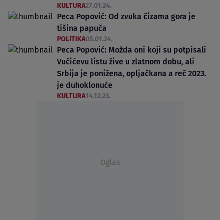
KULTURA
27.01.24.
Peca Popović: Od zvuka čizama gora je
tišina papuča
POLITIKA
05.01.24.
Peca Popović: Možda oni koji su potpisali
Vučićevu listu žive u zlatnom dobu, ali
Srbija je ponižena, opljačkana a reč 2023.
je duhoklonuće
KULTURA
14.12.23.
Oglas