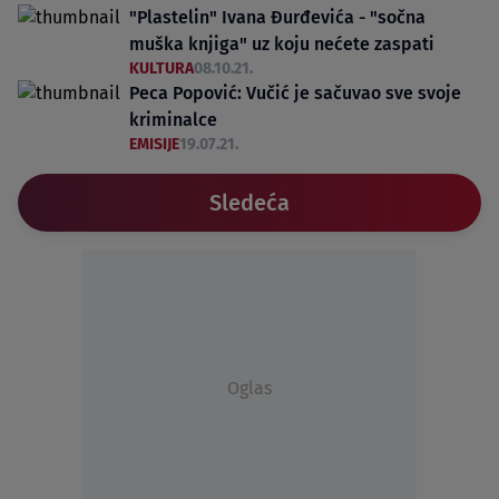
"Plastelin" Ivana Đurđevića - "sočna
muška knjiga" uz koju nećete zaspati
KULTURA
08.10.21.
Peca Popović: Vučić je sačuvao sve svoje
kriminalce
EMISIJE
19.07.21.
Sledeća
Oglas