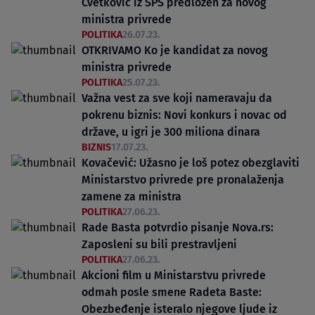
Cvetković iz SPS predložen za novog
ministra privrede
POLITIKA
26.07.23.
OTKRIVAMO Ko je kandidat za novog
ministra privrede
POLITIKA
25.07.23.
Važna vest za sve koji nameravaju da
pokrenu biznis: Novi konkurs i novac od
države, u igri je 300 miliona dinara
BIZNIS
17.07.23.
Kovačević: Užasno je loš potez obezglaviti
Ministarstvo privrede pre pronalaženja
zamene za ministra
POLITIKA
27.06.23.
Rade Basta potvrdio pisanje Nova.rs:
Zaposleni su bili prestravljeni
POLITIKA
27.06.23.
Akcioni film u Ministarstvu privrede
odmah posle smene Radeta Baste:
Obezbeđenje isteralo njegove ljude iz