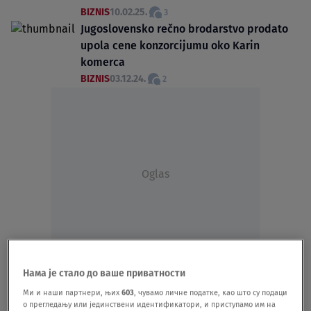
BIZNIS
10.02.25.
3
Jugoslovensko rečno brodarstvo prodato
upola cene konzorcijumu oko Karin
komerca
BIZNIS
03.12.24.
2
Oglas
Novinarki Pištaljke zabranjeno da
Нама је стало до ваше приватности
prisustvuje otvaranju ponuda za kupovinu
Ми и наши партнери, њих
603
, чувамо личне податке, као што су подаци
JRB-a
о прегледању или јединствени идентификатори, и приступамо им на