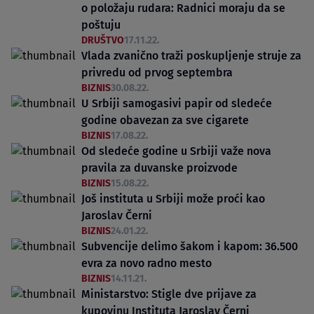
o položaju rudara: Radnici moraju da se
poštuju
DRUŠTVO
17.11.22.
Vlada zvanično traži poskupljenje struje za
privredu od prvog septembra
BIZNIS
30.08.22.
U Srbiji samogasivi papir od sledeće
godine obavezan za sve cigarete
BIZNIS
17.08.22.
Od sledeće godine u Srbiji važe nova
pravila za duvanske proizvode
BIZNIS
15.08.22.
Još instituta u Srbiji može proći kao
Jaroslav Černi
BIZNIS
24.01.22.
Subvencije delimo šakom i kapom: 36.500
evra za novo radno mesto
BIZNIS
14.11.21.
Ministarstvo: Stigle dve prijave za
kupovinu Instituta Jaroslav Černi