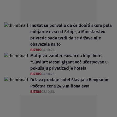
InoBat se pohvalio da će dobiti skoro pola
milijarde evra od Srbije, a Ministarstvo
privrede sada tvrdi da se država nije
obavezala na to
BIZNIS
04.10.23.
Matijević zainteresovan da kupi hotel
"Slavija": Mesni gigant već učestvovao u
pokušaju privatizacije hotela
BIZNIS
04.10.23.
Država prodaje hotel Slavija u Beogradu:
Početna cena 24,9 miliona evra
BIZNIS
02.10.23.