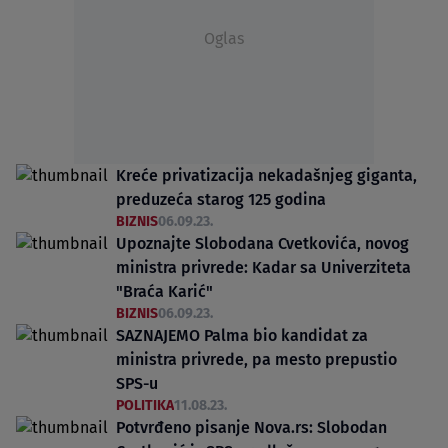
Oglas
Kreće privatizacija nekadašnjeg giganta,
preduzeća starog 125 godina
BIZNIS
06.09.23.
Upoznajte Slobodana Cvetkovića, novog
ministra privrede: Kadar sa Univerziteta
"Braća Karić"
BIZNIS
06.09.23.
SAZNAJEMO Palma bio kandidat za
ministra privrede, pa mesto prepustio
SPS-u
POLITIKA
11.08.23.
Potvrđeno pisanje Nova.rs: Slobodan