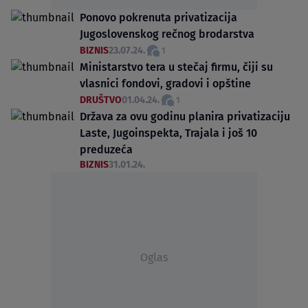
Ponovo pokrenuta privatizacija
Jugoslovenskog rečnog brodarstva
BIZNIS
23.07.24.
1
Ministarstvo tera u stečaj firmu, čiji su
vlasnici fondovi, gradovi i opštine
DRUŠTVO
01.04.24.
1
Država za ovu godinu planira privatizaciju
Laste, Jugoinspekta, Trajala i još 10
preduzeća
BIZNIS
31.01.24.
Oglas