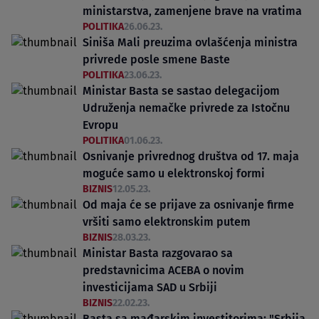
ministarstva, zamenjene brave na vratima
POLITIKA
26.06.23.
Siniša Mali preuzima ovlašćenja ministra
privrede posle smene Baste
POLITIKA
23.06.23.
Ministar Basta se sastao delegacijom
Udruženja nemačke privrede za Istočnu
Evropu
POLITIKA
01.06.23.
Osnivanje privrednog društva od 17. maja
moguće samo u elektronskoj formi
BIZNIS
12.05.23.
Od maja će se prijave za osnivanje firme
vršiti samo elektronskim putem
BIZNIS
28.03.23.
Ministar Basta razgovarao sa
predstavnicima ACEBA o novim
investicijama SAD u Srbiji
BIZNIS
22.02.23.
Basta sa mađarskim investitorima: "Srbija