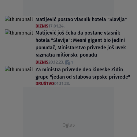
Matijević postao vlasnik hotela "Slavija"
BIZNIS
17.01.24.
Matijević još čeka da postane vlasnik
hotela "Slavija": Mesni gigant bio jedini
ponuđač, Ministarstvo privrede još uvek
razmatra milionsku ponudu
BIZNIS
20.12.23.
1
Za ministra privrede deo kineske Ziđin
grupe "jedan od stubova srpske privrede"
DRUŠTVO
01.11.23.
Oglas