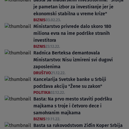
je pametan izbor za investiranje jer je
ekonomski stabilna u vreme krize"
BIZNIS
03.02.23.
Ministarstvo privrede dalo skoro 180
miliona evra na ime podrške stranih
investitora
BIZNIS
23.12.22.
Radnica Berteksa demantovala
Ministarstvo: Nisu izmireni svi dugovi
zaposlenima
DRUŠTVO
21.12.22.
Kancelarija Svetske banke u Srbiji
podržava akciju "Žene su zakon"
POLITIKA
02.12.22.
Basta: Na prvo mesto staviti podršku
majkama s troje i četvoro dece i
samohranim majkama
BIZNIS
19.11.22.
Basta sa rukovodstvom Ziđin Koper Srbija