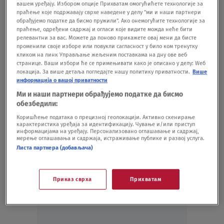
вашем уређају. Избором опције Прихватам омогућићете технологије за
DRUŠTVO
06.09.24.
1
праћење које подржавају сврхе наведене у делу "ми и наши партнери
Država opet prodaje Jugoslovensko rečno
обрађујемо податке да бисмо пружили". Ако онемогућите технологије за
brodarstvo, sad ga nudi po ceni nižoj od
праћење, одређени садржај и огласи које видите можда неће бити
релевантни за вас. Можете да поново прикажете овај мени да бисте
vrednosti posla koji je dobio
променили своје изборе или повукли сагласност у било ком тренутку
BIZNIS
15.08.24.
6
кликом на линк Управљање жељеним поставкама на дну ове веб
странице. Ваши избори ће се примењивати како је описано у делу: Wеб
Bez obrazloženja povučen poziv za
локација. За више детаља погледајте нашу политику приватности.
Више
privatizaciju Jugoslovenskog rečnog
информација о вашој приватности
brodarstva
Ми и наши партнери обрађујемо податке да бисмо
BIZNIS
26.07.24.
обезбедили:
Коришћење података о прецизној геолокацији. Активно скенирање
карактеристика уређаја за идентификацију. Чување и/или приступ
информацијама на уређају. Персонализовано оглашавање и садржај,
мерење оглашавања и садржаја, истраживање публике и развој услуга.
Листа партнера (добављача)
Oglas
Приказ сврха
Прихватам