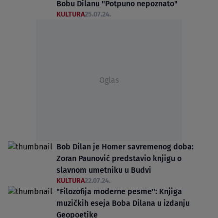
Bobu Dilanu "Potpuno nepoznato"
KULTURA
25.07.24.
Oglas
Bob Dilan je Homer savremenog doba:
Zoran Paunović predstavio knjigu o
slavnom umetniku u Budvi
KULTURA
22.07.24.
"Filozofija moderne pesme": Knjiga
muzičkih eseja Boba Dilana u izdanju
Geopoetike