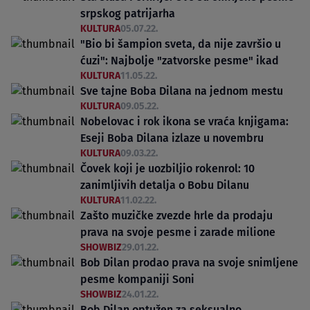
srpskog patrijarha
KULTURA
05.07.22.
"Bio bi šampion sveta, da nije završio u
ćuzi": Najbolje "zatvorske pesme" ikad
KULTURA
11.05.22.
Sve tajne Boba Dilana na jednom mestu
KULTURA
09.05.22.
Nobelovac i rok ikona se vraća knjigama:
Eseji Boba Dilana izlaze u novembru
KULTURA
09.03.22.
Čovek koji je uozbiljio rokenrol: 10
zanimljivih detalja o Bobu Dilanu
KULTURA
11.02.22.
Zašto muzičke zvezde hrle da prodaju
prava na svoje pesme i zarade milione
SHOWBIZ
29.01.22.
Bob Dilan prodao prava na svoje snimljene
pesme kompaniji Soni
SHOWBIZ
24.01.22.
Bob Dilan optužen za seksualno