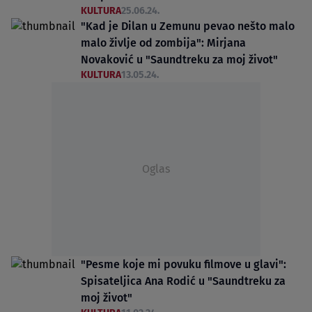
KULTURA
25.06.24.
"Kad je Dilan u Zemunu pevao nešto malo
malo življe od zombija": Mirjana
Novaković u "Saundtreku za moj život"
KULTURA
13.05.24.
Oglas
"Pesme koje mi povuku filmove u glavi":
Spisateljica Ana Rodić u "Saundtreku za
moj život"