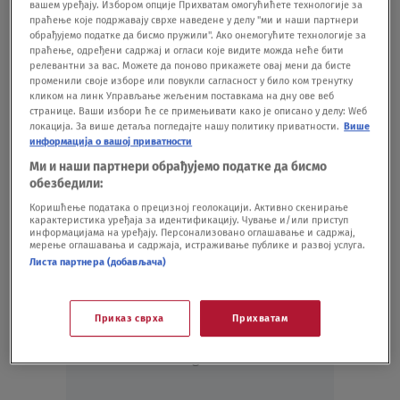
počnem da slikam, izgubim pojam o
вашем уређају. Избором опције Прихватам омогућићете технологије за
праћење које подржавају сврхе наведене у делу "ми и наши партнери
vremenu
обрађујемо податке да бисмо пружили". Ако онемогућите технологије за
KULTURA
05.05.25.
праћење, одређени садржај и огласи које видите можда неће бити
Hotel u centru Njujorka bio stacište
релевантни за вас. Можете да поново прикажете овај мени да бисте
променили своје изборе или повукли сагласност у било ком тренутку
poročnih umetnika: Ove jezive priče se
кликом на линк Управљање жељеним поставкама на дну ове веб
godinama prepričavaju
странице. Ваши избори ће се примењивати како је описано у делу: Wеб
локација. За више детаља погледајте нашу политику приватности.
Више
SHOWBIZ
17.04.25.
информација о вашој приватности
Celokupnu zaradu od jednog flma dao je u
Ми и наши партнери обрађујемо податке да бисмо
humanitarne svrhe, srušio rekord Džona
обезбедили:
Travolte, a sada juri ka svom prvom
Коришћење података о прецизној геолокацији. Активно скенирање
Oskaru: Kako je Timoti Šalame očarao svet
карактеристика уређаја за идентификацију. Чување и/или приступ
информацијама на уређају. Персонализовано оглашавање и садржај,
SHOWBIZ
27.01.25.
4
мерење оглашавања и садржаја, истраживање публике и развој услуга.
Листа партнера (добављача)
Приказ сврха
Прихватам
Oglas