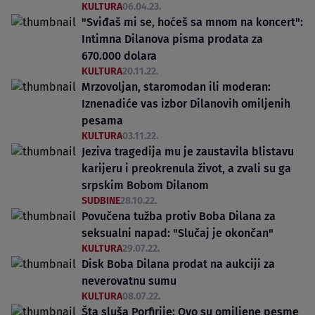
KULTURA
06.04.23.
"Sviđaš mi se, hoćeš sa mnom na koncert":
Intimna Dilanova pisma prodata za
670.000 dolara
KULTURA
20.11.22.
Mrzovoljan, staromodan ili moderan:
Iznenadiće vas izbor Dilanovih omiljenih
pesama
KULTURA
03.11.22.
Jeziva tragedija mu je zaustavila blistavu
karijeru i preokrenula život, a zvali su ga
srpskim Bobom Dilanom
SUDBINE
28.10.22.
Povučena tužba protiv Boba Dilana za
seksualni napad: "Slučaj je okončan"
KULTURA
29.07.22.
Disk Boba Dilana prodat na aukciji za
neverovatnu sumu
KULTURA
08.07.22.
Šta sluša Porfirije: Ovo su omiljene pesme