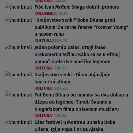
KULTURA
11.02.24.
Piše Ivan Mrđen: Snaga dobrih primera
KOLUMNE
26.10.23.
"Kraljevstvo senki" Boba Dilana pred
publikom: Za verne fanove "Forever Young"
u novom ruhu
KULTURA
03.06.23.
Jedan polomio palac, drugi imao
prekomernu težinu: Kako su se u Hitnoj
pomoći srele dve muzičke legende
KULTURA
13.05.23.
Kraljevstvo senki - Dilan objavljuje
koncertni album
KULTURA
15.04.23.
Put Boba Dilana od momka sa dva dolara u
džepu do legende: Timoti Šalame u
biografskom filmu o slavnom muzičaru
KULTURA
11.04.23.
Džez festival u Montreu u znaku Boba
Dilana, Igija Popa i Krisa Ajzaka