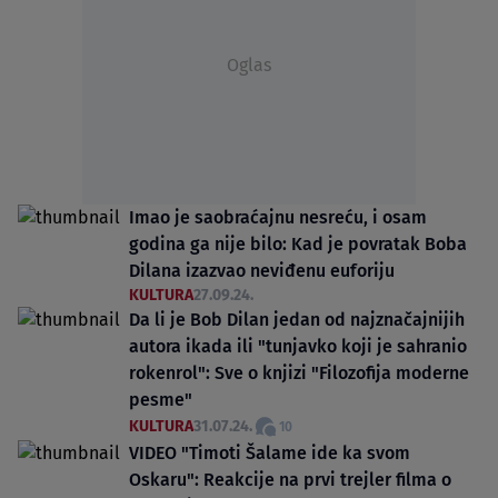
Oglas
Imao je saobraćajnu nesreću, i osam
godina ga nije bilo: Kad je povratak Boba
Dilana izazvao neviđenu euforiju
KULTURA
27.09.24.
Da li je Bob Dilan jedan od najznačajnijih
autora ikada ili "tunjavko koji je sahranio
rokenrol": Sve o knjizi "Filozofija moderne
pesme"
KULTURA
31.07.24.
10
VIDEO "Timoti Šalame ide ka svom
Oskaru": Reakcije na prvi trejler filma o