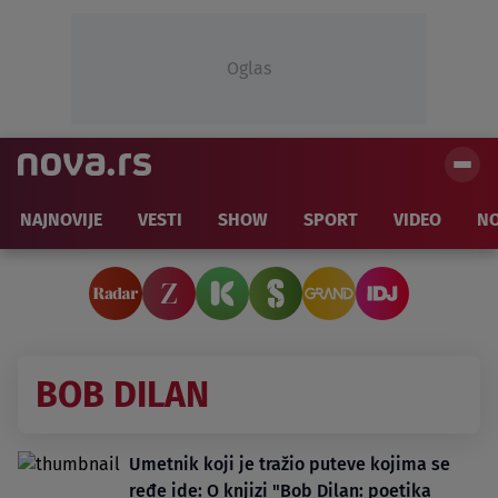
Oglas
NAJNOVIJE
VESTI
SHOW
SPORT
VIDEO
NO
BOB DILAN
Umetnik koji je tražio puteve kojima se
ređe ide: O knjizi "Bob Dilan: poetika