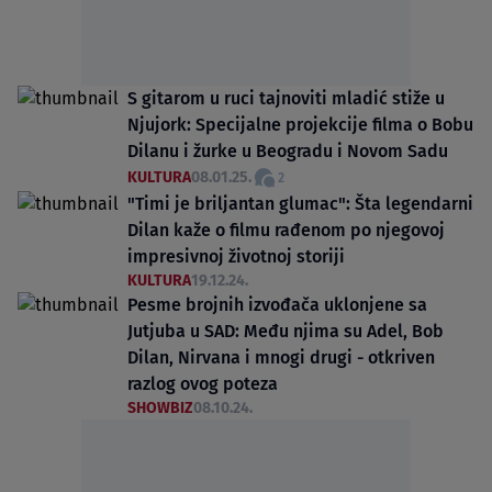
S gitarom u ruci tajnoviti mladić stiže u
Njujork: Specijalne projekcije filma o Bobu
Dilanu i žurke u Beogradu i Novom Sadu
KULTURA
08.01.25.
2
"Timi je briljantan glumac": Šta legendarni
Dilan kaže o filmu rađenom po njegovoj
impresivnoj životnoj storiji
KULTURA
19.12.24.
Pesme brojnih izvođača uklonjene sa
Jutjuba u SAD: Među njima su Adel, Bob
Dilan, Nirvana i mnogi drugi - otkriven
razlog ovog poteza
SHOWBIZ
08.10.24.