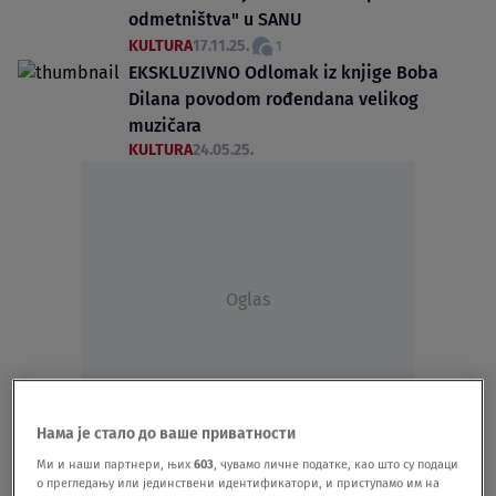
odmetništva" u SANU
KULTURA
17.11.25.
1
EKSKLUZIVNO Odlomak iz knjige Boba
Dilana povodom rođendana velikog
muzičara
KULTURA
24.05.25.
Oglas
Нама је стало до ваше приватности
Zavirite u svet rokenrol ikone: Dilan
Ми и наши партнери, њих
603
, чувамо личне податке, као што су подаци
ponovo izlaže u Londonu i poručuje - Kad
о прегледању или јединствени идентификатори, и приступамо им на