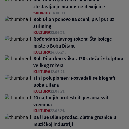
zlostavljanje maloletne devojčice
SHOWBIZ
16.08.21.
Bob Dilan ponovo na sceni, prvi put uz
striming
KULTURA
23.06.21.
Rođendan slavnog rokera: Šta kolege
misle o Bobu Dilanu
KULTURA
24.05.21.
Bob Dilan kao slikar: 120 crteža i skulptura
velikog rokera
KULTURA
12.05.21.
Ti si polupismen: Posvađali se biografi
Boba Dilana
KULTURA
22.04.21.
10 najboljih protestnih pesama svih
vremena
KULTURA
22.02.21.
Da li se Dilan prodao: Zlatna groznica u
muzičkoj industriji