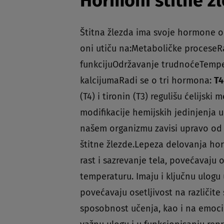
Hormoni štitne žl
Štitna žlezda ima svoje hormone od
oni utiču na:Metaboličke proceseRa
funkcijuOdržavanje trudnoćeTempe
kalcijumaRadi se o tri hormona:
T4
(T4) i tironin (T3) regulišu ćelijsk
modifikacije hemijskih jedinjenja u
našem organizmu zavisi upravo od 
štitne žlezde.Lepeza delovanja horm
rast i sazrevanje tela, povećavaju
temperaturu. Imaju i ključnu ulogu
povećavaju osetljivost na različite
sposobnost učenja, kao i na emoci