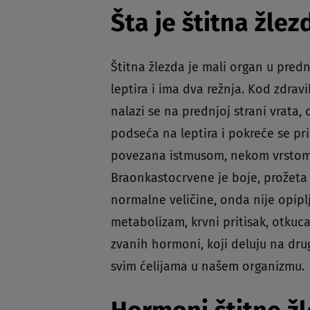
Šta je štitna žlez
Štitna žlezda je mali organ u predn
leptira i ima dva režnja. Kod zdrav
nalazi se na prednjoj strani vrata,
podseća na leptira i pokreće se pri 
povezana istmusom, nekom vrstom m
Braonkastocrvene je boje, prožeta 
normalne veličine, onda nije opipl
metabolizam, krvni pritisak, otkuc
zvanih hormoni, koji deluju na dru
svim ćelijama u našem organizmu.