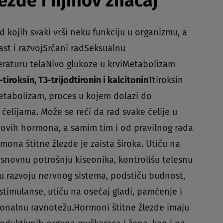
ezde i njihov značaj
 kojih svaki vrši neku funkciju u organizmu, a
st i razvojSrčani radSeksualnu
raturu telaNivo glukoze u krviMetabolizam
-tiroksin, T3-trijodtironin i kalcitonin
Ttiroksin
i metabolizam, proces u kojem dolazi do
 ćelijama. Može se reći da rad svake ćelije u
ovih hormona, a samim tim i od pravilnog rada
ona štitne žlezde je zaista široka. Utiču na
 osnovnu potrošnju kiseonika, kontrolišu telesnu
 u razvoju nervnog sistema, podstiču budnost,
 stimulanse, utiču na osećaj gladi, pamćenje i
onalnu ravnotežu.Hormoni štitne žlezde imaju