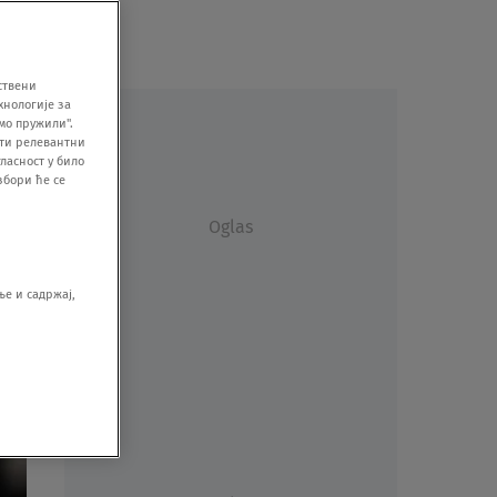
ствени
хнологије за
мо пружили".
ити релевантни
ласност у било
збори ће се
Oglas
е и садржај,