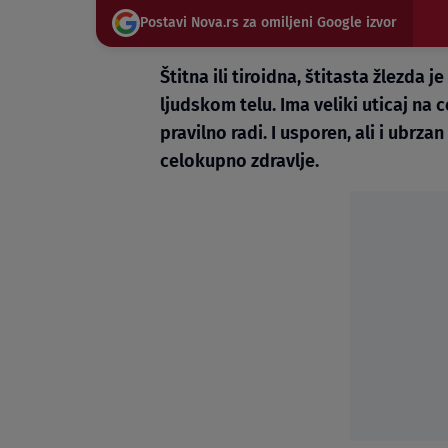
Postavi Nova.rs za omiljeni Google izvor
Štitna ili tiroidna, štitasta žlezda
ljudskom telu. Ima veliki uticaj na
pravilno radi. I usporen, ali i ubrza
celokupno zdravlje.