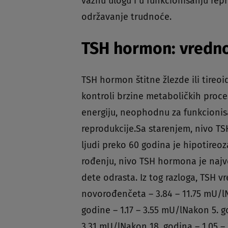
važnu ulogu i u funkcionisanju rep
održavanje trudnoće.
TSH hormon: vrednos
TSH hormon štitne žlezde ili tireo
kontroli brzine metaboličkih proce
energiju, neophodnu za funkcionisan
reprodukcije.Sa starenjem, nivo TSH
ljudi preko 60 godina je hipotireoz
rođenju, nivo TSH hormona je najv
dete odrasta. Iz tog razloga, TSH 
novorođenčeta – 3.84 – 11.75 mU/lN
godine – 1.17 – 3.55 mU/lNakon 5. g
3.31 mU/lNakon 18. godina – 1.05 – 