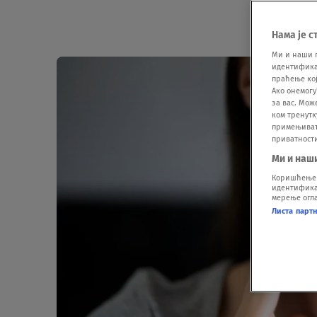
Нама је с
Ми и наши 
идентификат
праћење кој
Ако онемогу
за вас. Мож
ком тренутк
примењивати
приватност
Ми и наш
Коришћење п
идентификац
мерење огла
Листа парт