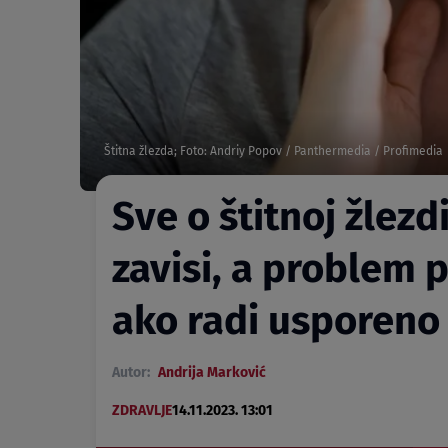
Štitna žlezda; Foto: Andriy Popov / Panthermedia / Profimedia
Sve o štitnoj žlez
zavisi, a problem p
ako radi usporeno
Autor:
Andrija Marković
ZDRAVLJE
14.11.2023. 13:01