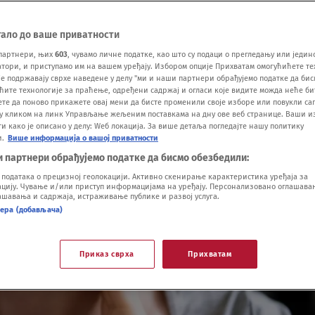
тало до ваше приватности
партнери, њих
603
, чувамо личне податке, као што су подаци о прегледању или једин
ори, и приступамо им на вашем уређају. Избором опције Прихватам омогућићете те
е подржавају сврхе наведене у делу "ми и наши партнери обрађујемо податке да бис
ћите технологије за праћење, одређени садржај и огласи које видите можда неће б
ете да поново прикажете овај мени да бисте променили своје изборе или повукли саг
у кликом на линк Управљање жељеним поставкама на дну ове веб странице. Ваши и
 како је описано у делу: Wеб локација. За више детаља погледајте нашу политику
и.
Више информација о вашој приватности
и партнери обрађујемо податке да бисмо обезбедили:
одатака о прецизној геолокацији. Активно скенирање карактеристика уређаја за
ију. Чување и/или приступ информацијама на уређају. Персонализовано оглашавањ
шавања и садржаја, истраживање публике и развој услуга.
нера (добављача)
Приказ сврха
Прихватам