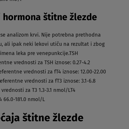
 hormona štitne žlezde
 se analizom krvi. Nije potrebna prethodna
 ali ipak neki lekovi utiču na rezultat i zbog
rimena leka pre venepunkcije.TSH
entne vrednosti za TSH iznose: 0.27-4.2
eferentne vrednosti za fT4 iznose: 12.00-22.00
eferentne vrednosti za fT3 iznose: 3.1-6.8
vrednosti za T3 1.3-3.1 nmol/LT4
4 66.0-181.0 nmol/L
aja štitne žlezde