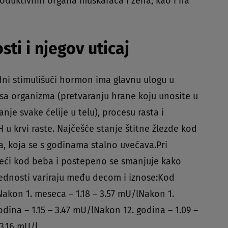
roduktivnih organa muškaraca i žena, kao i na
ti i njegov uticaj
idni stimulišući hormon ima glavnu ulogu u
sa organizma (pretvaranju hrane koju unosite u
je svake ćelije u telu), procesu rasta i
 u krvi raste. Najčešće stanje štitne žlezde kod
a, koja se s godinama stalno uvećava.Pri
eći kod beba i postepeno se smanjuje kako
vrednosti variraju među decom i iznose:Kod
akon 1. meseca – 1.18 – 3.57 mU/lNakon 1.
odina – 1.15 – 3.47 mU/lNakon 12. godina – 1.09 –
3.16 mU/l