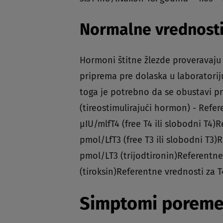
Normalne vrednosti
Hormoni štitne žlezde proveravaju
priprema pre dolaska u laboratoriju,
toga je potrebno da se obustavi p
(tireostimulirajući hormon) - Refer
μIU/mlfT4 (free T4 ili slobodni T4)R
pmol/LfT3 (free T3 ili slobodni T3)R
pmol/LT3 (trijodtironin)Referentne 
(tiroksin)Referentne vrednosti za T
Simptomi poremeć