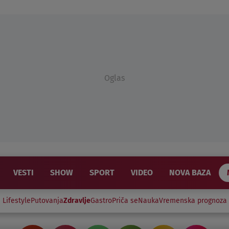
Oglas
VESTI
SHOW
SPORT
VIDEO
NOVA BAZA
Lifestyle
Putovanja
Zdravlje
Gastro
Priča se
Nauka
Vremenska prognoza