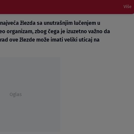
Više
 je najveća žlezda sa unutrašnjim lučenjem u
 ceo organizam, zbog čega je izuzetno važno da
n rad ove žlezde može imati veliki uticaj na
Oglas