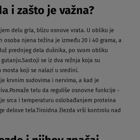
da i zašto je važna?
jem delu grla, blizu osnove vrata. U obliku je
ih osoba njena težina je između 20 i 40 grama, a
 duž prednjeg dela dušnika, po svom obliku
gutanju.Sastoji se iz dva režnja koja su
osta koji se nalazi u sredini.
je krvnim sudovima i nervima, a kad je
jiva.Pomaže telu da reguliše osnovne funkcije -
aje srca i temperaturu oslobađanjem proteina
ge delove tela.Tiroidna žlezda vrši kontrolu nad