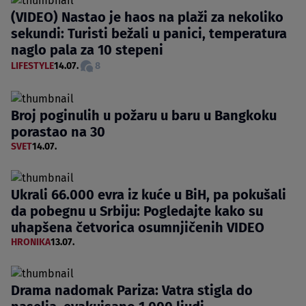
(VIDEO) Nastao je haos na plaži za nekoliko
sekundi: Turisti bežali u panici, temperatura
naglo pala za 10 stepeni
LIFESTYLE
14.07.
8
Broj poginulih u požaru u baru u Bangkoku
porastao na 30
SVET
14.07.
Ukrali 66.000 evra iz kuće u BiH, pa pokušali
da pobegnu u Srbiju: Pogledajte kako su
uhapšena četvorica osumnjičenih VIDEO
HRONIKA
13.07.
Drama nadomak Pariza: Vatra stigla do