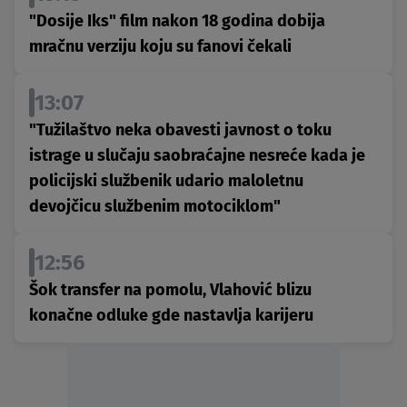
"Dosije Iks" film nakon 18 godina dobija
mračnu verziju koju su fanovi čekali
13:07
"Tužilaštvo neka obavesti javnost o toku
istrage u slučaju saobraćajne nesreće kada je
policijski službenik udario maloletnu
devojčicu službenim motociklom"
12:56
Šok transfer na pomolu, Vlahović blizu
konačne odluke gde nastavlja karijeru