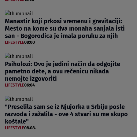
Manastir koji prkosi vremenu i gravitaciji:
Mesto na kome su dva monaha sanjala isti
san - Bogorodica je imala poruku za njih
LIFESTYLE
08:00
Psiholozi: Ovo je jedini način da odgojite
pametno dete, a ovu rečenicu nikada
nemojte izgovoriti
LIFESTYLE
06:04
"Preselila sam se iz Njujorka u Srbiju posle
razvoda i zažalila - ove 4 stvari su me skupo
koštale"
LIFESTYLE
08.08.