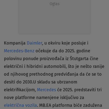
Oglas
Kompanija
Daimler
, u okviru koje posluje i
Mercedes-Benz
očekuje da do 2025. godine
polovinu ponude proizvođača iz Štutgarta čine
električni i hibridni automobili, što je nešto ranije
od njihovog prethodnog predviđanja da će se to
desiti do 2030.U skladu sa ubrzanom
elektrifikacijom,
Mercedes
će 2025. predstaviti tri
nove platforme namenjene isključivo za
električna vozila
. MB.EA platforma biće zadužena