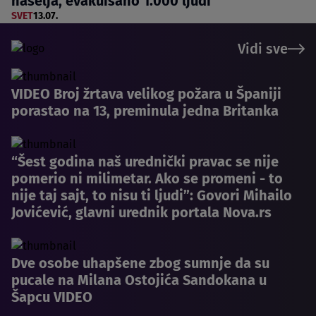
naselja, evakuisano 1.000 ljudi
SVET
13.07.
Vidi sve
VIDEO Broj žrtava velikog požara u Španiji
porastao na 13, preminula jedna Britanka
“Šest godina naš urednički pravac se nije
pomerio ni milimetar. Ako se promeni - to
nije taj sajt, to nisu ti ljudi”: Govori Mihailo
Jovićević, glavni urednik portala Nova.rs
Dve osobe uhapšene zbog sumnje da su
pucale na Milana Ostojića Sandokana u
Šapcu VIDEO