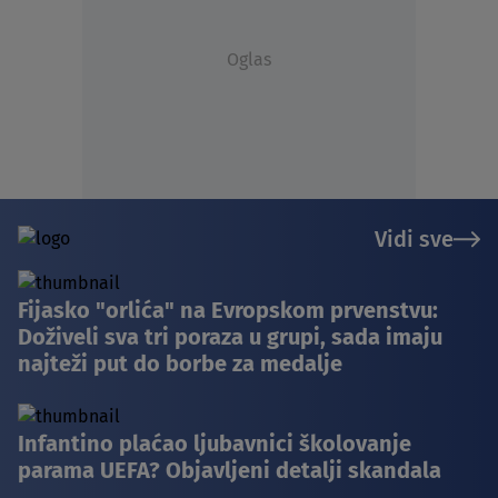
Oglas
Vidi sve
Fijasko "orlića" na Evropskom prvenstvu:
Doživeli sva tri poraza u grupi, sada imaju
najteži put do borbe za medalje
Infantino plaćao ljubavnici školovanje
parama UEFA? Objavljeni detalji skandala