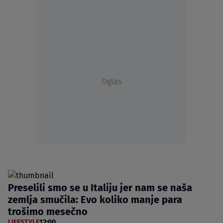
Oglas
Preselili smo se u Italiju jer nam se naša
zemlja smučila: Evo koliko manje para
trošimo mesečno
LIFESTYLE
12:00