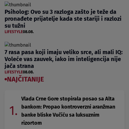
Psiholog: Ovo su 3 razloga zašto je teže da
pronađete prijatelje kada ste stariji i razlozi
su tužni
LIFESTYLE
08.08.
7 rasa pasa koji imaju veliko srce, ali mali IQ:
Voleće vas zauvek, iako im inteligencija nije
jača strana
LIFESTYLE
08.08.
NAJČITANIJE
Vlada Crne Gore stopirala posao sa Alta
1.
bankom: Propao kontroverzni aranžman
banke bliske Vučiću sa luksuznim
rizortom