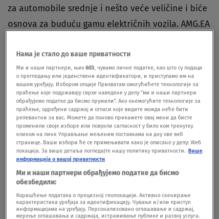
za automobile srednje i nešto veće veličine i biće
osnova za buduću gamu električnih vozila. AMG.EA
platforma biće isključivo razvijena za
performantne
AMG modele
, dok će VAN.EA biti
Нама је стало до ваше приватности
Ми и наши партнери, њих
603
, чувамо личне податке, као што су подаци
osnova za laka komercijalna vozila i putničke
о прегледању или јединствени идентификатори, и приступамо им на
вашем уређају. Избором опције Прихватам омогућићете технологије за
kombije.Prema najavama nemačke kompanije, do
праћење које подржавају сврхе наведене у делу "ми и наши партнери
2023. biće predstavljeno 6 novih električnih
обрађујемо податке да бисмо пружили". Ако онемогућите технологије за
праћење, одређени садржај и огласи које видите можда неће бити
modela, dok će dve godine nakon toga svaki
релевантни за вас. Можете да поново прикажете овај мени да бисте
променили своје изборе или повукли сагласност у било ком тренутку
model u gami Mercedes-Benza imati električnu
кликом на линк Управљање жељеним поставкама на дну ове веб
странице. Ваши избори ће се примењивати како је описано у делу: Wеб
verziju.Kao deo svoje strategije elektrifikacije,
локација. За више детаља погледајте нашу политику приватности.
Више
информација о вашој приватности
kompanija je saopštila da će 2023. otvoriti fabriku
Ми и наши партнери обрађујемо податке да бисмо
za reciklažu baterija u Nemačkoj. Pored toga,
обезбедили:
Daimler
će kupiti britansku kompaniju YASA Ltd.
Коришћење података о прецизној геолокацији. Активно скенирање
карактеристика уређаја за идентификацију. Чување и/или приступ
информацијама на уређају. Персонализовано оглашавање и садржај,
koja će im pomoći u razvoju električnih motora
мерење оглашавања и садржаја, истраживање публике и развој услуга.