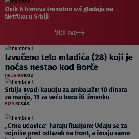
Ovih 6 filmova trenutno svi gledaju na
Netflixu u Srbiji
Vidi sve
Izvučeno telo mladića (28) koji je
noćas nestao kod Borče
HRONIKA
10:12
Srbija uvodi kauciju za ambalažu: 10 dinara
za manju, 15 za veću bocu ili limenku
BIZNIS
08.08.
„Crne udovice“ haraju Rusijom: Udaju se za
vojnike pred odlazak na front, a imaju samo