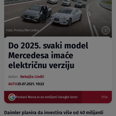
Foto: Promo/Mercedes
Do 2025. svaki model
Mercedesa imaće
električnu verziju
Autor:
Nebojša Lindić
AUTO
25.07.2021. 10:22
Postavi Nova.rs za omiljeni Google izvor
Više
Daimler planira da investira više od 40 milijardi