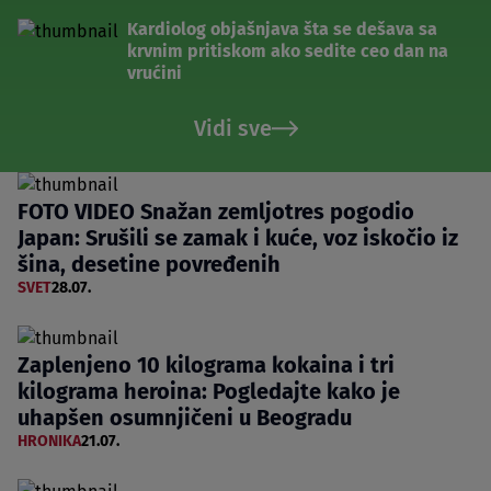
Kardiolog objašnjava šta se dešava sa
krvnim pritiskom ako sedite ceo dan na
vrućini
Vidi sve
FOTO VIDEO Snažan zemljotres pogodio
Japan: Srušili se zamak i kuće, voz iskočio iz
šina, desetine povređenih
SVET
28.07.
Zaplenjeno 10 kilograma kokaina i tri
kilograma heroina: Pogledajte kako je
uhapšen osumnjičeni u Beogradu
HRONIKA
21.07.