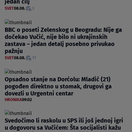
jedan cilj
SVET
08.08.
3
BBC o poseti Zelenskog u Beogradu: Nije ga
dočekao Vučić, nije bilo ni ukrajinskih
zastava – jedan detalj posebno privukao
pažnju
SVET
08.08.
17
Opsadno stanje na Dorćolu: Mladić (21)
pogođen direktno u stomak, drugovi ga
dovezli u Urgentni centar
HRONIKA
09:02
Svedočimo li raskolu u SPS ili još jednoj igri
u dogovoru sa Vučićem: Šta socijalisti kažu