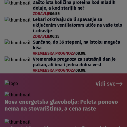
Zašto ista količina proteina kod mladih
deluje, a kod starijih ne?
ZDRAVLJE
06:55
Lekari otkrivaju da li spavanje sa
uključenim ventilatorom utiče na vaše telo
i zdravlje
ZDRAVLJE
06:35
Sunčano, do 36 stepeni, na istoku moguća
kiša
VREMENSKA PROGNOZA
08.08.
Vremenska prognoza za sutrašnji dan je
pakao, ali ima i jedna dobra vest
VREMENSKA PROGNOZA
08.08.
Vidi sve
Nova energetska glavobolja: Peleta ponovo
nema na stovarištima, a cena raste