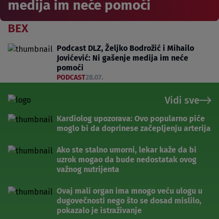
medija im neće pomoći
BEX
Podcast DLZ, Željko Bodrožić i Mihailo
Jovićević: Ni gašenje medija im neće
pomoći
PODCAST
28.07.
Vidi sve
Kardiolog upozorava: Ovo popularno piće
moglo bi da doprinese začepljenju arterija
Ako ste stalno umorni, lekar kaže da bi
uzrok mogao da bude nedostatak ovog
važnog nutrijenta
Ovaj mali organ ima mnogo veću ulogu u
dugovečnosti nego što se dosad mislilo,
pokazalo je istraživanje