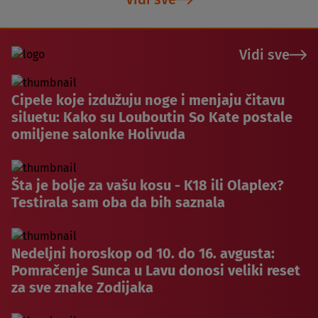
Vidi sve
Cipele koje izdužuju noge i menjaju čitavu
siluetu: Kako su Louboutin So Kate postale
omiljene salonke Holivuda
Šta je bolje za vašu kosu - K18 ili Olaplex?
Testirala sam oba da bih saznala
Nedeljni horoskop od 10. do 16. avgusta:
Pomračenje Sunca u Lavu donosi veliki reset
za sve znake Zodijaka