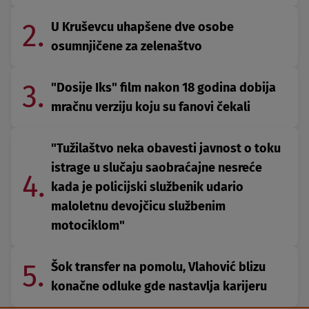
2.
U Kruševcu uhapšene dve osobe
osumnjičene za zelenaštvo
3.
"Dosije Iks" film nakon 18 godina dobija
mračnu verziju koju su fanovi čekali
"Tužilaštvo neka obavesti javnost o toku
istrage u slučaju saobraćajne nesreće
4.
kada je policijski službenik udario
maloletnu devojčicu službenim
motociklom"
5.
Šok transfer na pomolu, Vlahović blizu
konačne odluke gde nastavlja karijeru