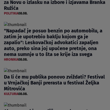
za Novu o izlasku na izbore i izjavama Branka
Ružića
POLITIKA
08.08.
"Napadač je posuo benzin po automobilu, a
zatim je upotrebio baklju kojom ga je
zapalio": Leskovačkoj advokatici zapaljen
auto, preko sina joj upućene pretnje, ona
nema sumnje u to šta se krije iza svega
HRONIKA
08.08.
Da li će mu publika ponovo zviždati? Festival
u Vrnjačkoj Banji prerasta u festival Željka
Mitrovića
KULTURA
08.08.