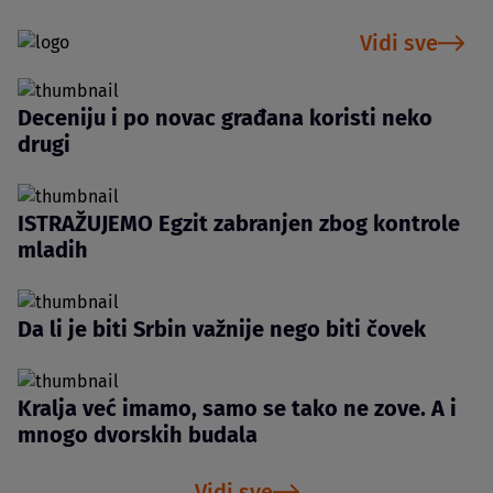
Vidi sve
Deceniju i po novac građana koristi neko
drugi
ISTRAŽUJEMO Egzit zabranjen zbog kontrole
mladih
Da li je biti Srbin važnije nego biti čovek
Kralja već imamo, samo se tako ne zove. A i
mnogo dvorskih budala
Vidi sve