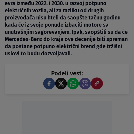
evra između 2022. i 2030. u razvoj potpuno
električnih vozila, ali za razliku od drugih
proizvođača nisu hteli da saopšte tačnu godinu
kada će iz svoje ponude izbaciti motore sa
unutrašnjim sagorevanjem. Ipak, saopštili su da će
Mercedes-Benz do kraja ove decenije biti spreman
da postane potpuno električni brend gde tržišni
uslovi to budu dozvoljavali.
Podeli vest: