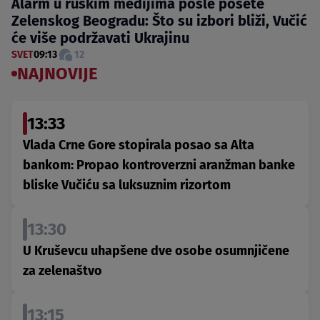
Alarm u ruskim medijima posle posete
Zelenskog Beogradu: Što su izbori bliži, Vučić
će više podržavati Ukrajinu
SVET
09:13
12
NAJNOVIJE
13:33
Vlada Crne Gore stopirala posao sa Alta
bankom: Propao kontroverzni aranžman banke
bliske Vučiću sa luksuznim rizortom
13:30
U Kruševcu uhapšene dve osobe osumnjičene
za zelenaštvo
13:15