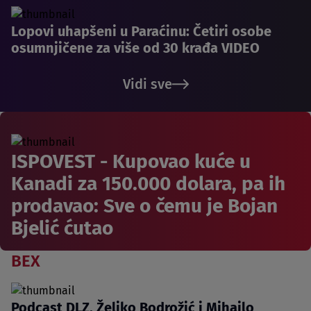
Lopovi uhapšeni u Paraćinu: Četiri osobe
osumnjičene za više od 30 krađa VIDEO
Vidi sve
ISPOVEST - Kupovao kuće u
Kanadi za 150.000 dolara, pa ih
prodavao: Sve o čemu je Bojan
Bjelić ćutao
BEX
Podcast DLZ, Željko Bodrožić i Mihailo