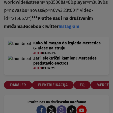
worldwide&stream=hp3500&t=0&player=m3u8v&s
p=novas&u=novas&p=n0v43!23t001" video-
id="2166672"]
***
Pratite nas i na društvenim
mrežama:
Facebook
Twitter
Instagram
Kako bi mogao da izgleda Mercedes
G-Klase na struju
AUTO
03.06.21.
Zar i električni kamion? Mercedes
predstavio eActros
AUTO
03.07.21.
DAIMLER
ELEKTRIFIKACIJA
EQ
MERCED
Pratite nas na društvenim mrežama: