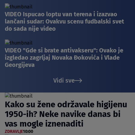
VIDEO Ispucao loptu van terena i izazvao
lančani sudar: Ovakvu scenu fudbalski svet
do sada nije video
VIDEO "Gde si brate antivakseru": Ovako je
izgledao zagrljaj Novaka Đokovića i Vlade
Georgijeva
Vidi sve
Kako su žene održavale higijenu
1950-ih? Neke navike danas bi
vas mogle iznenaditi
ZDRAVLJE
10:00