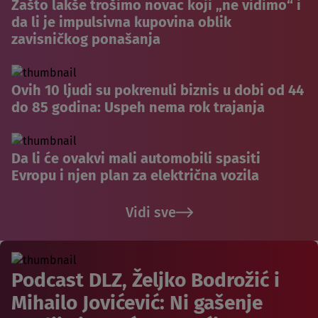
Zašto lakše trošimo novac koji „ne vidimo“ i
da li je impulsivna kupovina oblik
zavisničkog ponašanja
Ovih 10 ljudi su pokrenuli biznis u dobi od 44
do 85 godina: Uspeh nema rok trajanja
Da li će ovakvi mali automobili spasiti
Evropu i njen plan za električna vozila
Vidi sve
Podcast DLZ, Željko Bodrožić i
Mihailo Jovićević: Ni gašenje