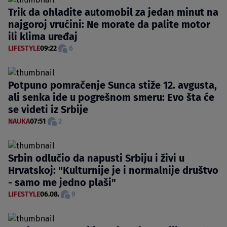
Trik da ohladite automobil za jedan minut na
najgoroj vrućini: Ne morate da palite motor
ili klima uređaj
LIFESTYLE
09:22
6
Potpuno pomračenje Sunca stiže 12. avgusta,
ali senka ide u pogrešnom smeru: Evo šta će
se videti iz Srbije
NAUKA
07:51
2
Srbin odlučio da napusti Srbiju i živi u
Hrvatskoj: "Kulturnije je i normalnije društvo
- samo me jedno plaši"
LIFESTYLE
06.08.
9