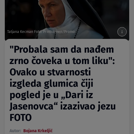
Tatjana Kecman Foto: Printscreen/Promo
"Probala sam da nađem
zrno čoveka u tom liku":
Ovako u stvarnosti
izgleda glumica čiji
pogled je u „Dari iz
Jasenovca“ izazivao jezu
FOTO
Autor:
Bojana Krkeljić