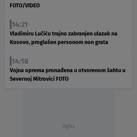
FOTO/VIDEO
14:21
Vladimiru Lučiću trajno zabranjen ulazak na
Kosovo, proglašen personom non grata
14:18
Vojna oprema pronađena u otvorenom šahtu u
Severnoj Mitrovici FOTO
Oglas