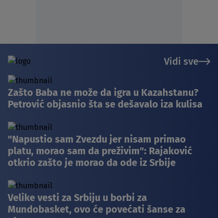
Vidi sve
Zašto Baba ne može da igra u Kazahstanu?
Petrović objasnio šta se dešavalo iza kulisa
"Napustio sam Zvezdu jer nisam primao
platu, morao sam da preživim": Rajaković
otkrio zašto je morao da ode iz Srbije
Velike vesti za Srbiju u borbi za
Mundobasket, ovo će povećati šanse za