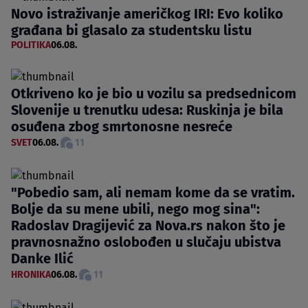
Novo istraživanje američkog IRI: Evo koliko
građana bi glasalo za studentsku listu
POLITIKA
06.08.
Otkriveno ko je bio u vozilu sa predsednicom
Slovenije u trenutku udesa: Ruskinja je bila
osuđena zbog smrtonosne nesreće
SVET
06.08.
11
"Pobedio sam, ali nemam kome da se vratim.
Bolje da su mene ubili, nego mog sina":
Radoslav Dragijević za Nova.rs nakon što je
pravnosnažno oslobođen u slučaju ubistva
Danke Ilić
HRONIKA
06.08.
11