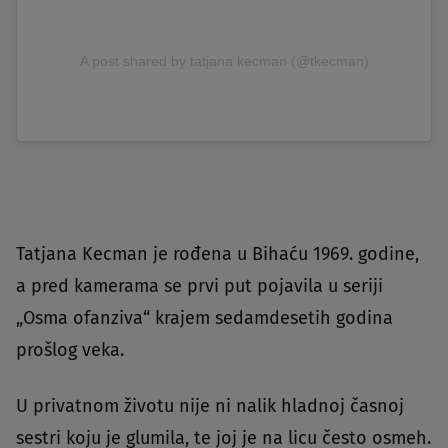
A post shared by tatjana kecman (@tkecman)
Tatjana Kecman je rođena u Bihaću 1969. godine,
a pred kamerama se prvi put pojavila u seriji
„Osma ofanziva“ krajem sedamdesetih godina
prošlog veka.
U privatnom životu nije ni nalik hladnoj časnoj
sestri koju je glumila, te joj je na licu često osmeh.