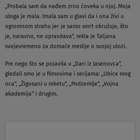
„Probala sam da nađem zrno čoveka u njoj. Moja
uloga je mala. Imala sam u glavi da i ona živi u
ogromnom strahu jer je samo smrt okružuje, što
je, naravno, ne opravdava“, rekla je Tatjana
svojevremeno za domaće medije o svojoj ulozi.
Pre nego što se pojavila u „Dari iz Jasenovca“,
gledali smo je u filmovima i serijama: „Ubice mog
oca“, „Žigosani u reketu“, „Podzemlje“, „Vojna
akademija“ i drugim.