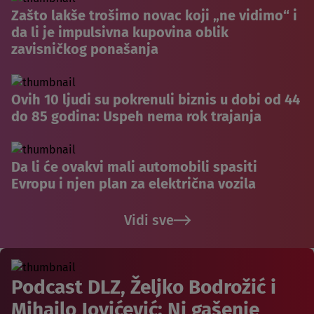
Zašto lakše trošimo novac koji „ne vidimo“ i
da li je impulsivna kupovina oblik
zavisničkog ponašanja
Ovih 10 ljudi su pokrenuli biznis u dobi od 44
do 85 godina: Uspeh nema rok trajanja
Da li će ovakvi mali automobili spasiti
Evropu i njen plan za električna vozila
Vidi sve
Podcast DLZ, Željko Bodrožić i
Mihailo Jovićević: Ni gašenje