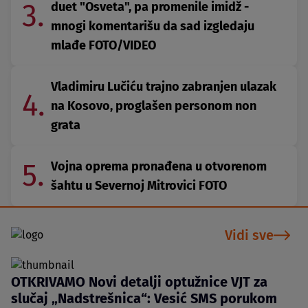
3.
duet "Osveta", pa promenile imidž -
mnogi komentarišu da sad izgledaju
mlađe FOTO/VIDEO
Vladimiru Lučiću trajno zabranjen ulazak
4.
na Kosovo, proglašen personom non
grata
5.
Vojna oprema pronađena u otvorenom
šahtu u Severnoj Mitrovici FOTO
Vidi sve
OTKRIVAMO Novi detalji optužnice VJT za
slučaj „Nadstrešnica“: Vesić SMS porukom