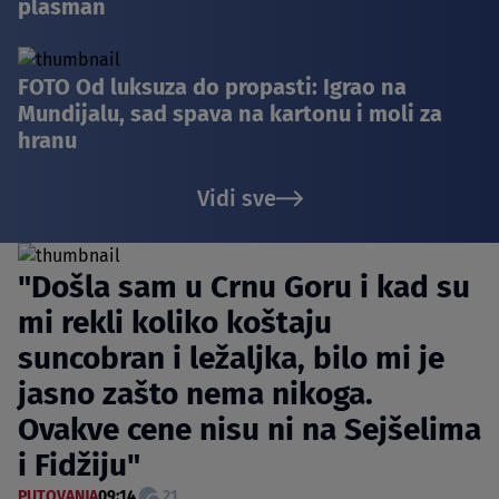
plasman
FOTO Od luksuza do propasti: Igrao na
Mundijalu, sad spava na kartonu i moli za
hranu
Vidi sve
"Došla sam u Crnu Goru i kad su
mi rekli koliko koštaju
suncobran i ležaljka, bilo mi je
jasno zašto nema nikoga.
Ovakve cene nisu ni na Sejšelima
i Fidžiju"
PUTOVANJA
09:14
21