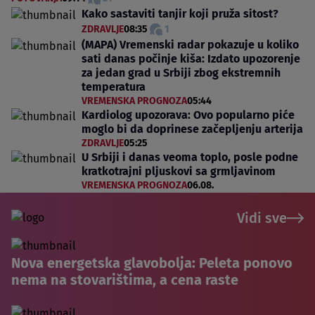
Kako sastaviti tanjir koji pruža sitost?
ZDRAVLJE
08:35
1
(MAPA) Vremenski radar pokazuje u koliko
sati danas počinje kiša: Izdato upozorenje
za jedan grad u Srbiji zbog ekstremnih
temperatura
VREMENSKA PROGNOZA
05:44
Kardiolog upozorava: Ovo popularno piće
moglo bi da doprinese začepljenju arterija
ZDRAVLJE
05:25
U Srbiji i danas veoma toplo, posle podne
kratkotrajni pljuskovi sa grmljavinom
VREMENSKA PROGNOZA
06.08.
Vidi sve
Nova energetska glavobolja: Peleta ponovo
nema na stovarištima, a cena raste