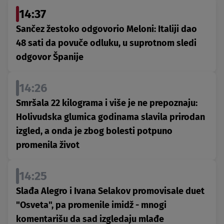
14:37
Sančez žestoko odgovorio Meloni: Italiji dao
48 sati da povuče odluku, u suprotnom sledi
odgovor Španije
14:26
Smršala 22 kilograma i više je ne prepoznaju:
Holivudska glumica godinama slavila prirodan
izgled, a onda je zbog bolesti potpuno
promenila život
14:25
Slađa Alegro i Ivana Selakov promovisale duet
"Osveta", pa promenile imidž - mnogi
komentarišu da sad izgledaju mlađe