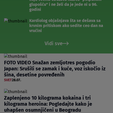
glupošću" i ne želi da je jede ni u 96.
godini
Kardiolog objašnjava šta se dešava sa
krvnim pritiskom ako sedite ceo dan na
vrućini
Vidi sve
FOTO VIDEO Snažan zemljotres pogodio
Japan: Srušili se zamak i kuće, voz iskočio iz
šina, desetine povređenih
SVET
28.07.
Zaplenjeno 10 kilograma kokaina i tri
kilograma heroina: Pogledajte kako je
uhapšen osumnjičeni u Beogradu