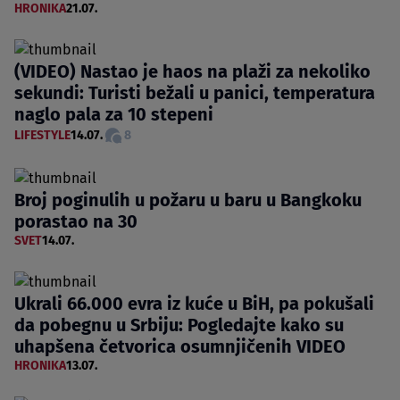
HRONIKA
21.07.
(VIDEO) Nastao je haos na plaži za nekoliko
sekundi: Turisti bežali u panici, temperatura
naglo pala za 10 stepeni
LIFESTYLE
14.07.
8
Broj poginulih u požaru u baru u Bangkoku
porastao na 30
SVET
14.07.
Ukrali 66.000 evra iz kuće u BiH, pa pokušali
da pobegnu u Srbiju: Pogledajte kako su
uhapšena četvorica osumnjičenih VIDEO
HRONIKA
13.07.