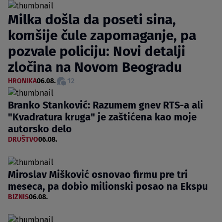
Milka došla da poseti sina,
komšije čule zapomaganje, pa
pozvale policiju: Novi detalji
zločina na Novom Beogradu
HRONIKA
06.08.
12
Branko Stanković: Razumem gnev RTS-a ali
"Kvadratura kruga" je zaštićena kao moje
autorsko delo
DRUŠTVO
06.08.
Miroslav Mišković osnovao firmu pre tri
meseca, pa dobio milionski posao na Ekspu
BIZNIS
06.08.