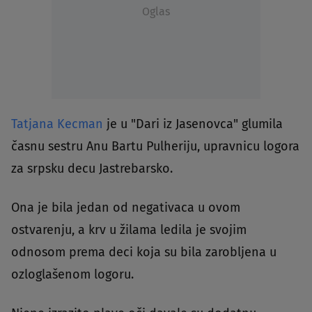
Oglas
Tatjana Kecman
je u "Dari iz Jasenovca" glumila
časnu sestru Anu Bartu Pulheriju, upravnicu logora
za srpsku decu Jastrebarsko.
Ona je bila jedan od negativaca u ovom
ostvarenju, a krv u žilama ledila je svojim
odnosom prema deci koja su bila zarobljena u
ozloglašenom logoru.