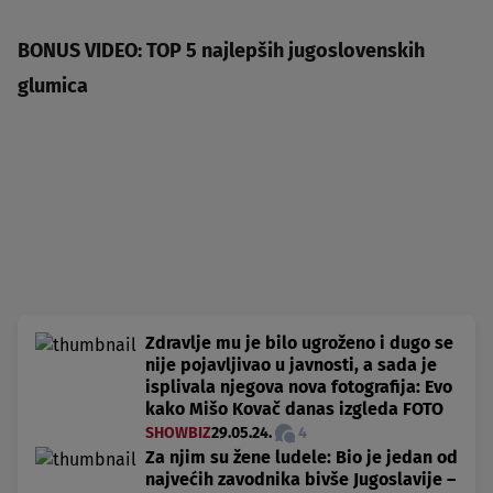
BONUS VIDEO: TOP 5 najlepših jugoslovenskih
glumica
Zdravlje mu je bilo ugroženo i dugo se
nije pojavljivao u javnosti, a sada je
isplivala njegova nova fotografija: Evo
kako Mišo Kovač danas izgleda FOTO
SHOWBIZ
29.05.24.
4
Za njim su žene ludele: Bio je jedan od
najvećih zavodnika bivše Jugoslavije –