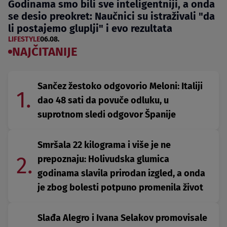
Godinama smo bili sve inteligentniji, a onda
se desio preokret: Naučnici su istraživali "da
li postajemo gluplji" i evo rezultata
LIFESTYLE
06.08.
NAJČITANIJE
Sančez žestoko odgovorio Meloni: Italiji
1.
dao 48 sati da povuče odluku, u
suprotnom sledi odgovor Španije
Smršala 22 kilograma i više je ne
2.
prepoznaju: Holivudska glumica
godinama slavila prirodan izgled, a onda
je zbog bolesti potpuno promenila život
Slađa Alegro i Ivana Selakov promovisale