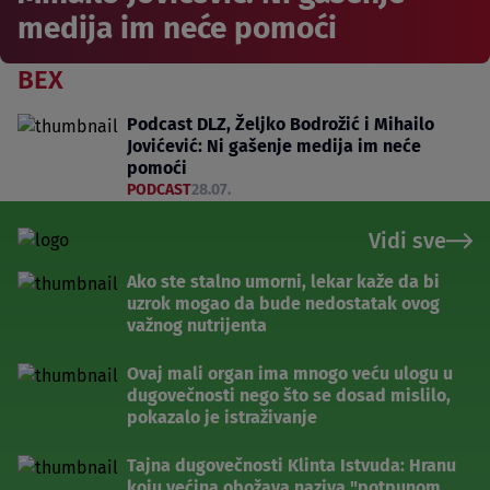
medija im neće pomoći
BEX
Podcast DLZ, Željko Bodrožić i Mihailo
Jovićević: Ni gašenje medija im neće
pomoći
PODCAST
28.07.
Vidi sve
Ako ste stalno umorni, lekar kaže da bi
uzrok mogao da bude nedostatak ovog
važnog nutrijenta
Ovaj mali organ ima mnogo veću ulogu u
dugovečnosti nego što se dosad mislilo,
pokazalo je istraživanje
Tajna dugovečnosti Klinta Istvuda: Hranu
koju većina obožava naziva "potpunom