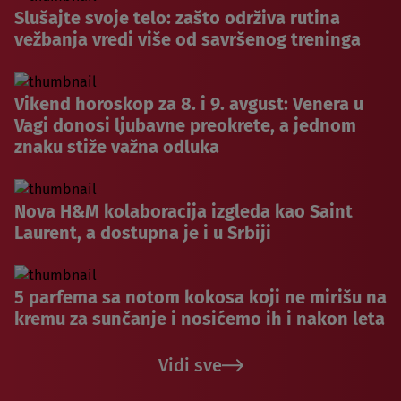
Slušajte svoje telo: zašto održiva rutina
vežbanja vredi više od savršenog treninga
Vikend horoskop za 8. i 9. avgust: Venera u
Vagi donosi ljubavne preokrete, a jednom
znaku stiže važna odluka
Nova H&M kolaboracija izgleda kao Saint
Laurent, a dostupna je i u Srbiji
5 parfema sa notom kokosa koji ne mirišu na
kremu za sunčanje i nosićemo ih i nakon leta
Vidi sve