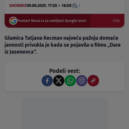
>
SHOWBIZ
09.06.2025. 17:20
16:58
2
Postavi Nova.rs za omiljeni Google izvor
Više
Glumica Tatjana Kecman najveću pažnju domaće
javnosti privukla je kada se pojavila u filmu „Dara
iz Jasenovca“.
Podeli vest: