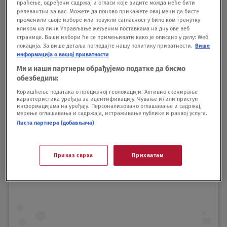
праћење, одређени садржај и огласи које видите можда неће бити
релевантни за вас. Можете да поново прикажете овај мени да бисте
променили своје изборе или повукли сагласност у било ком тренутку
кликом на линк Управљање жељеним поставкама на дну ове веб
странице. Ваши избори ће се примењивати како је описано у делу: Wеб
локација. За више детаља погледајте нашу политику приватности.
Више
информација о вашој приватности
Ми и наши партнери обрађујемо податке да бисмо
обезбедили:
Коришћење података о прецизној геолокацији. Активно скенирање
карактеристика уређаја за идентификацију. Чување и/или приступ
View this post on Instagram
информацијама на уређају. Персонализовано оглашавање и садржај,
мерење оглашавања и садржаја, истраживање публике и развој услуга.
Листа партнера (добављача)
Приказ сврха
Прихватам