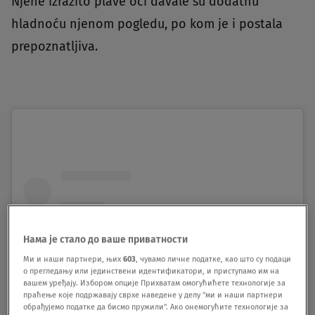
Njene izrazito plave oči davale su dodatnu
hladnoću njenom pogledu, po kom je i postala
prepoznatljiva.
Нама је стало до ваше приватности
Ми и наши партнери, њих
603
, чувамо личне податке, као што су подаци
о прегледању или јединствени идентификатори, и приступамо им на
вашем уређају. Избором опције Прихватам омогућићете технологије за
праћење које подржавају сврхе наведене у делу "ми и наши партнери
обрађујемо податке да бисмо пружили". Ако онемогућите технологије за