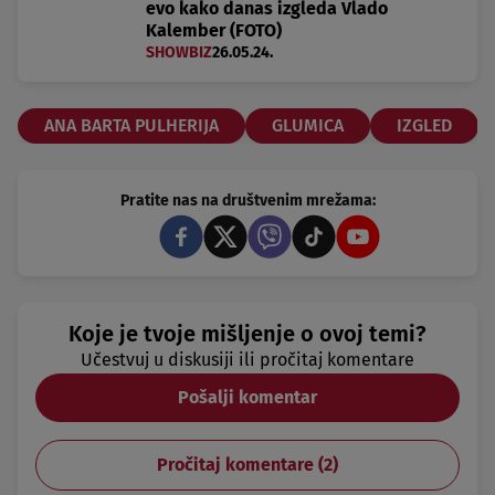
evo kako danas izgleda Vlado
Kalember (FOTO)
SHOWBIZ
26.05.24.
ANA BARTA PULHERIJA
GLUMICA
IZGLED
Pratite nas na društvenim mrežama:
Koje je tvoje mišljenje o ovoj temi?
Učestvuj u diskusiji ili pročitaj komentare
Pošalji komentar
Pročitaj komentare (
2
)