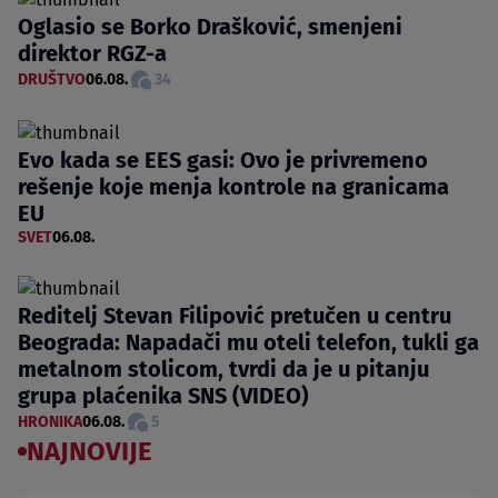
Oglasio se Borko Drašković, smenjeni
direktor RGZ-a
DRUŠTVO
06.08.
34
Evo kada se EES gasi: Ovo je privremeno
rešenje koje menja kontrole na granicama
EU
SVET
06.08.
Reditelj Stevan Filipović pretučen u centru
Beograda: Napadači mu oteli telefon, tukli ga
metalnom stolicom, tvrdi da je u pitanju
grupa plaćenika SNS (VIDEO)
HRONIKA
06.08.
5
NAJNOVIJE