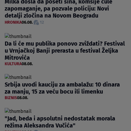
Milka došla da poseti sina, komšije čule
zapomaganje, pa pozvale policiju: Novi
detalji zločina na Novom Beogradu
HRONIKA
06.08.
12
Da li će mu publika ponovo zviždati? Festival
u Vrnjačkoj Banji prerasta u festival Željka
Mitrovića
KULTURA
08.08.
Srbija uvodi kauciju za ambalažu: 10 dinara
za manju, 15 za veću bocu ili limenku
BIZNIS
08.08.
"Jad, beda i apsolutni nedostatak morala
režima Aleksandra Vučića"