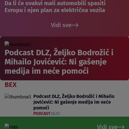
Da li će ovakvi mali automobili spasiti
Evropu i njen plan za električna vozila
Vidi sve
Podcast DLZ, Željko Bodrožić i
Mihailo Jovićević: Ni gašenje
medija im neće pomoći
BEX
Podcast DLZ, Željko Bodrožić i Mihailo
Jovićević: Ni gašenje medija im neće
pomoći
PODCAST
28.07.
Vidi sve