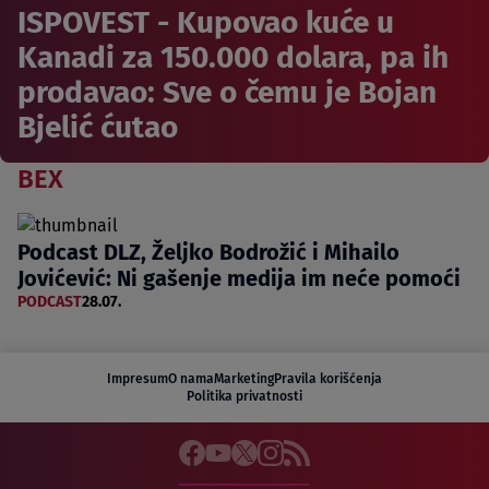
ISPOVEST - Kupovao kuće u
Kanadi za 150.000 dolara, pa ih
prodavao: Sve o čemu je Bojan
Bjelić ćutao
BEX
Podcast DLZ, Željko Bodrožić i Mihailo
Jovićević: Ni gašenje medija im neće pomoći
PODCAST
28.07.
Impresum
O nama
Marketing
Pravila korišćenja
Politika privatnosti