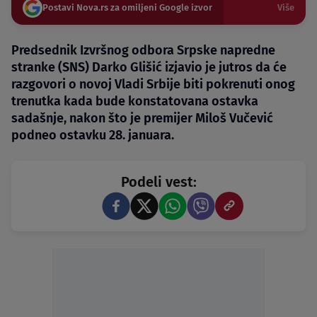
Postavi Nova.rs za omiljeni Google izvor
Više
Predsednik Izvršnog odbora Srpske napredne
stranke (SNS) Darko Glišić izjavio je jutros da će
razgovori o novoj Vladi Srbije biti pokrenuti onog
trenutka kada bude konstatovana ostavka
sadašnje, nakon što je premijer Miloš Vučević
podneo ostavku 28. januara.
Podeli vest: