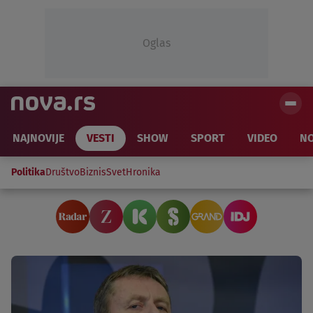
Oglas
NAJNOVIJE
VESTI
SHOW
SPORT
VIDEO
NO
Politika
Društvo
Biznis
Svet
Hronika