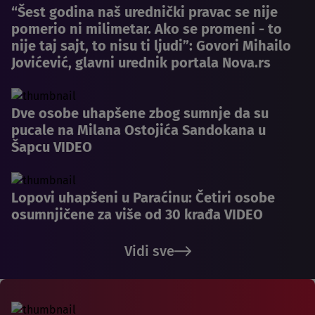
“Šest godina naš urednički pravac se nije
pomerio ni milimetar. Ako se promeni - to
nije taj sajt, to nisu ti ljudi”: Govori Mihailo
Jovićević, glavni urednik portala Nova.rs
Dve osobe uhapšene zbog sumnje da su
pucale na Milana Ostojića Sandokana u
Šapcu VIDEO
Lopovi uhapšeni u Paraćinu: Četiri osobe
osumnjičene za više od 30 krađa VIDEO
Vidi sve