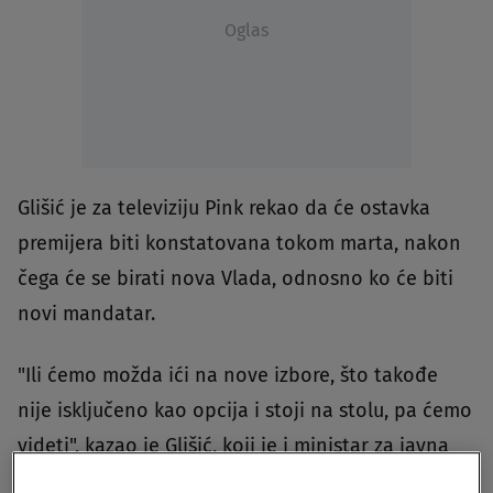
Oglas
Glišić je za televiziju Pink rekao da će ostavka
premijera biti konstatovana tokom marta, nakon
čega će se birati nova Vlada, odnosno ko će biti
novi mandatar.
"Ili ćemo možda ići na nove izbore, što takođe
nije isključeno kao opcija i stoji na stolu, pa ćemo
videti", kazao je Glišić, koji je i ministar za javna
ulaganja.