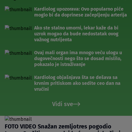
Kardiolog upozorava: Ovo popularno piće
moglo bi da doprinese začepljenju arterija
Ako ste stalno umorni, lekar kaže da bi
uzrok mogao da bude nedostatak ovog
važnog nutrijenta
Ovaj mali organ ima mnogo veću ulogu u
dugovečnosti nego što se dosad mislilo,
pokazalo je istraživanje
Kardiolog objašnjava šta se dešava sa
krvnim pritiskom ako sedite ceo dan na
vrućini
Vidi sve
FOTO VIDEO Snažan zemljotres pogodio