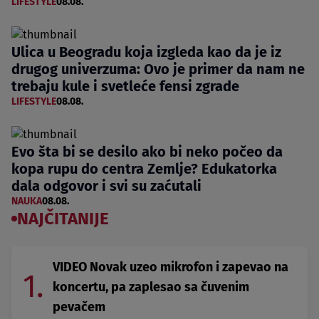
LIFESTYLE
08.08.
Ulica u Beogradu koja izgleda kao da je iz
drugog univerzuma: Ovo je primer da nam ne
trebaju kule i svetleće fensi zgrade
LIFESTYLE
08.08.
Evo šta bi se desilo ako bi neko počeo da
kopa rupu do centra Zemlje? Edukatorka
dala odgovor i svi su zaćutali
NAUKA
08.08.
NAJČITANIJE
VIDEO Novak uzeo mikrofon i zapevao na
1.
koncertu, pa zaplesao sa čuvenim
pevačem