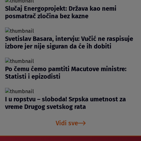
Slučaj Energoprojekt: Država kao nemi
posmatrač zločina bez kazne
Svetislav Basara, intervju: Vučić ne raspisuje
izbore jer nije siguran da će ih dobiti
Po čemu ćemo pamtiti Macutove ministre:
Statisti i epizodisti
I u ropstvu – sloboda! Srpska umetnost za
vreme Drugog svetskog rata
Vidi sve