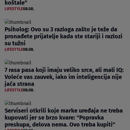
koštale"
LIFESTYLE
08.08.
Psiholog: Ovo su 3 razloga zašto je teže da
pronađete prijatelje kada ste stariji i razlozi
su tužni
LIFESTYLE
08.08.
7 rasa pasa koji imaju veliko srce, ali mali IQ:
Voleće vas zauvek, iako im inteligencija nije
jača strana
LIFESTYLE
08.08.
Serviseri otkrili koje marke uređaja ne treba
kupovati jer se brzo kvare: "Popravka
preskupa, delova nema. Ovo treba kupiti"