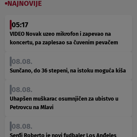
NAJNOVIJE
05:17
VIDEO Novak uzeo mikrofon i zapevao na
koncertu, pa zaplesao sa čuvenim pevačem
08.08.
Sunčano, do 36 stepeni, na istoku moguća kiša
08.08.
Uhapšen muškarac osumnjičen za ubistvo u
Petrovcu na Mlavi
08.08.
Serđi Roberto je novi fudbaler Los Anđeles