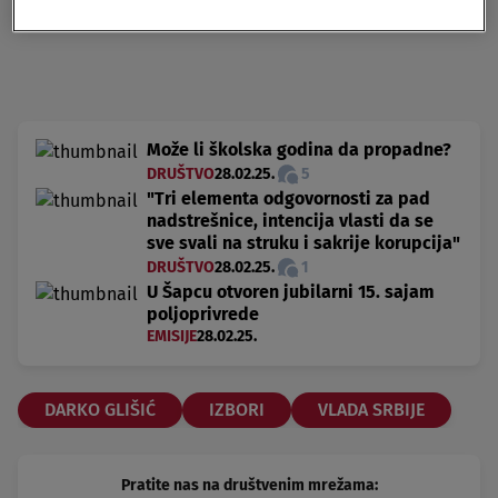
Može li školska godina da propadne?
DRUŠTVO
28.02.25.
5
"Tri elementa odgovornosti za pad
nadstrešnice, intencija vlasti da se
sve svali na struku i sakrije korupcija"
DRUŠTVO
28.02.25.
1
U Šapcu otvoren jubilarni 15. sajam
poljoprivrede
EMISIJE
28.02.25.
DARKO GLIŠIĆ
IZBORI
VLADA SRBIJE
Pratite nas na društvenim mrežama: