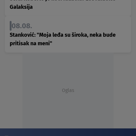
Galaksija
08.08.
Stanković: "Moja leđa su široka, neka bude
pritisak na meni"
Oglas