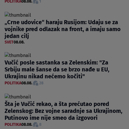
POLITIKA
08.08.
1
„Crne udovice“ haraju Rusijom: Udaju se za
vojnike pred odlazak na front, a imaju samo
jedan cilj
SVET
08.08.
Vučić posle sastanka sa Zelenskim: "Za
Srbiju male šanse da se brzo nađe u EU,
Ukrajinu nikad nećemo kočiti"
POLITIKA
08.08.
28
Šta je Vučić rekao, a šta prećutao pored
Zelenskog: Bez vojne saradnje sa Ukrajinom,
Putinovo ime nije smeo da izgovori
POLITIKA
08.08.
8