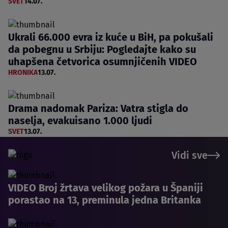
SVET
14.07.
Ukrali 66.000 evra iz kuće u BiH, pa pokušali
da pobegnu u Srbiju: Pogledajte kako su
uhapšena četvorica osumnjičenih VIDEO
HRONIKA
13.07.
Drama nadomak Pariza: Vatra stigla do
naselja, evakuisano 1.000 ljudi
SVET
13.07.
Vidi sve
VIDEO Broj žrtava velikog požara u Španiji
porastao na 13, preminula jedna Britanka