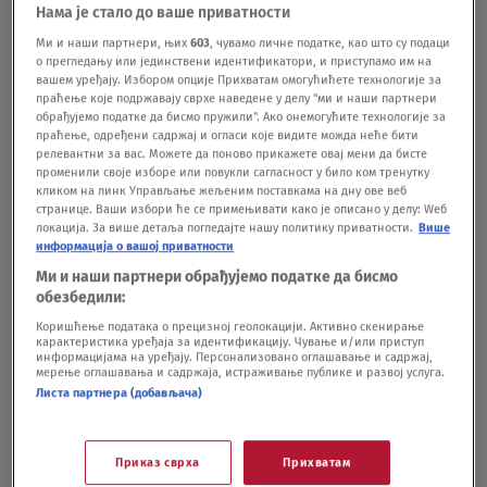
Нама је стало до ваше приватности
Ми и наши партнери, њих
603
, чувамо личне податке, као што су подаци
Upitan o predstojećoj sednici Skupštine Srbije
о прегледању или јединствени идентификатори, и приступамо им на
koja će biti održana 4. marta, i na kojoj bi trebalo
вашем уређају. Избором опције Прихватам омогућићете технологије за
праћење које подржавају сврхе наведене у делу "ми и наши партнери
da bude konstatovana ostavka, Glišić je kazao da
обрађујемо податке да бисмо пружили". Ако онемогућите технологије за
праћење, одређени садржај и огласи које видите можда неће бити
"očekuje da će biti divljanja".
релевантни за вас. Можете да поново прикажете овај мени да бисте
променили своје изборе или повукли сагласност у било ком тренутку
кликом на линк Управљање жељеним поставкама на дну ове веб
странице. Ваши избори ће се примењивати како је описано у делу: Wеб
"Naravno da očekujem da će biti divljanja, da
локација. За више детаља погледајте нашу политику приватности.
Више
očekujem niz gluposti i prostakluka, da se
информација о вашој приватности
Ми и наши партнери обрађујемо податке да бисмо
(opozicija) do kraja prikaže u pravom svetlu",
обезбедили:
naveo je on.
Коришћење података о прецизној геолокацији. Активно скенирање
карактеристика уређаја за идентификацију. Чување и/или приступ
информацијама на уређају. Персонализовано оглашавање и садржај,
мерење оглашавања и садржаја, истраживање публике и развој услуга.
BONUS VIDEO:
Листа партнера (добављача)
Приказ сврха
Прихватам