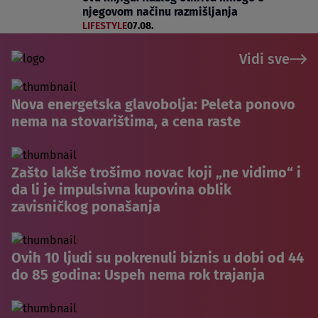
njegovom načinu razmišljanja
LIFESTYLE
07.08.
Vidi sve
Nova energetska glavobolja: Peleta ponovo
nema na stovarištima, a cena raste
Zašto lakše trošimo novac koji „ne vidimo“ i
da li je impulsivna kupovina oblik
zavisničkog ponašanja
Ovih 10 ljudi su pokrenuli biznis u dobi od 44
do 85 godina: Uspeh nema rok trajanja