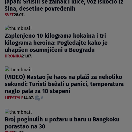
Japan: Srušili se zamak i kuće, voz iskočio iz
šina, desetine povređenih
SVET
28.07.
Zaplenjeno 10 kilograma kokaina i tri
kilograma heroina: Pogledajte kako je
uhapšen osumnjičeni u Beogradu
HRONIKA
21.07.
(VIDEO) Nastao je haos na plaži za nekoliko
sekundi: Turisti bežali u panici, temperatura
naglo pala za 10 stepeni
LIFESTYLE
14.07.
8
Broj poginulih u požaru u baru u Bangkoku
porastao na 30