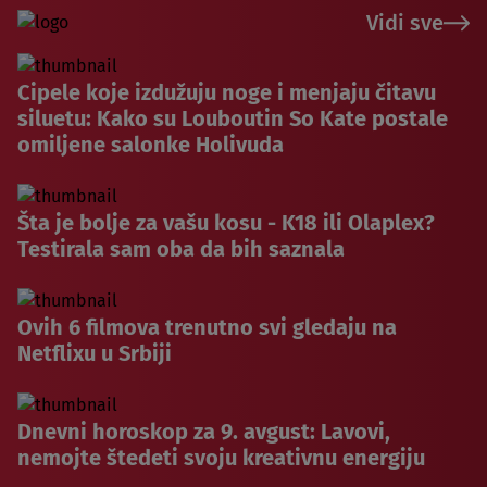
Vidi sve
Cipele koje izdužuju noge i menjaju čitavu
siluetu: Kako su Louboutin So Kate postale
omiljene salonke Holivuda
Šta je bolje za vašu kosu - K18 ili Olaplex?
Testirala sam oba da bih saznala
Ovih 6 filmova trenutno svi gledaju na
Netflixu u Srbiji
Dnevni horoskop za 9. avgust: Lavovi,
nemojte štedeti svoju kreativnu energiju