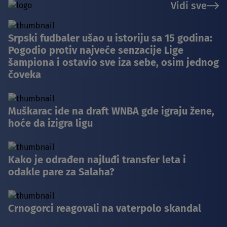
Vidi sve
Srpski fudbaler ušao u istoriju sa 15 godina:
Pogodio protiv najveće senzacije Lige
šampiona i ostavio sve iza sebe, osim jednog
čoveka
Muškarac ide na draft WNBA gde igraju žene,
hoće da izigra ligu
Kako je odrađen najluđi transfer leta i
odakle pare za Salaha?
Crnogorci reagovali na vaterpolo skandal