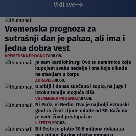
Vidi sve
Vremenska prognoza za
sutrašnji dan je pakao, ali ima i
jedna dobra vest
VREMENSKA PROGNOZA
08.08.
Ja sam kardiohirurg: Ovo su namirnice koje
kupujem svake nedelje i one koje nikada
ne stavljam u korpu
ZDRAVLJE
08.08.
U Srbiji i danas sunčano i toplo, na jugu i
istoku zemlje moguća kiša
VREMENSKA PROGNOZA
07.08.
Ni Pariz, ni Berlin: Ovo je najbolji evropski
grad za život i ljude mlađe od 30: Kažu da
je ovde život pristupačan
LIFESTYLE
07.08.
Bil Gejts je platio 30,8 miliona dolara za
ovu knjigu: Razlog otkriva mnogo o