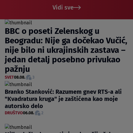
Vidi sve
BBC o poseti Zelenskog u
Beogradu: Nije ga dočekao Vučić,
nije bilo ni ukrajinskih zastava –
jedan detalj posebno privukao
pažnju
SVET
08.08.
3
Branko Stanković: Razumem gnev RTS-a ali
"Kvadratura kruga" je zaštićena kao moje
autorsko delo
DRUŠTVO
06.08.
2