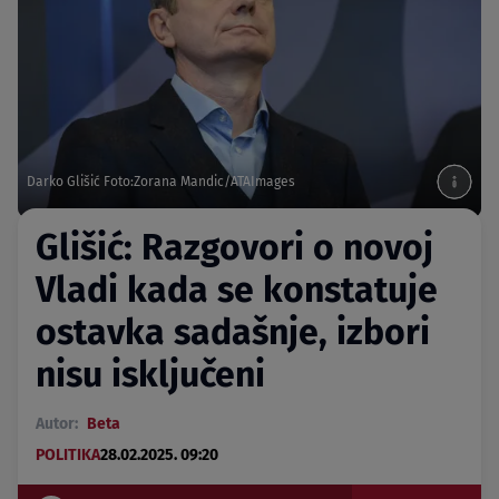
Darko Glišić Foto:Zorana Mandic/ATAImages
Glišić: Razgovori o novoj
Vladi kada se konstatuje
ostavka sadašnje, izbori
nisu isključeni
Autor:
Beta
POLITIKA
28.02.2025. 09:20