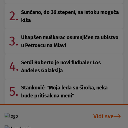
2.
Sunčano, do 36 stepeni, na istoku moguća
kiša
3.
Uhapšen muškarac osumnjičen za ubistvo
u Petrovcu na Mlavi
4.
Serđi Roberto je novi fudbaler Los
Anđeles Galaksija
5.
Stanković: "Moja leđa su široka, neka
bude pritisak na meni"
Vidi sve