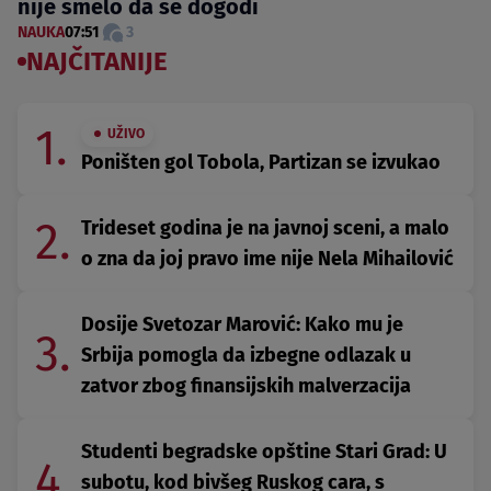
nije smelo da se dogodi
NAUKA
07:51
3
NAJČITANIJE
1.
UŽIVO
Poništen gol Tobola, Partizan se izvukao
2.
Trideset godina je na javnoj sceni, a malo
o zna da joj pravo ime nije Nela Mihailović
Dosije Svetozar Marović: Kako mu je
3.
Srbija pomogla da izbegne odlazak u
zatvor zbog finansijskih malverzacija
Studenti begradske opštine Stari Grad: U
4.
subotu, kod bivšeg Ruskog cara, s