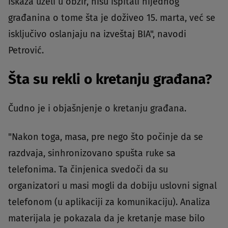
iskaza uzeli u obzir, nisu ispitali nijednog
građanina o tome šta je doživeo 15. marta, već se
isključivo oslanjaju na izveštaj BIA", navodi
Petrović.
Šta su rekli o kretanju građana?
Čudno je i objašnjenje o kretanju građana.
"Nakon toga, masa, pre nego što počinje da se
razdvaja, sinhronizovano spušta ruke sa
telefonima. Ta činjenica svedoči da su
organizatori u masi mogli da dobiju uslovni signal
telefonom (u aplikaciji za komunikaciju). Analiza
materijala je pokazala da je kretanje mase bilo