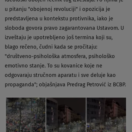
u pitanju "obojenoj revoluciji" i opozicija je
predstavljena u kontekstu protivnika, iako je
sloboda govora pravo zagarantovana Ustavom. U
izveštaju je upotrebljeno još termina koji su,
blago rečeno, čudni kada se pročitaju:
"društveno-psihološka atmosfera, psihološko
emotivno stanje. To su kovanice koje ne
odgovaraju stručnom aparatu i sve deluje kao
propaganda"; objašnjava Predrag Petrović iz BCBP.