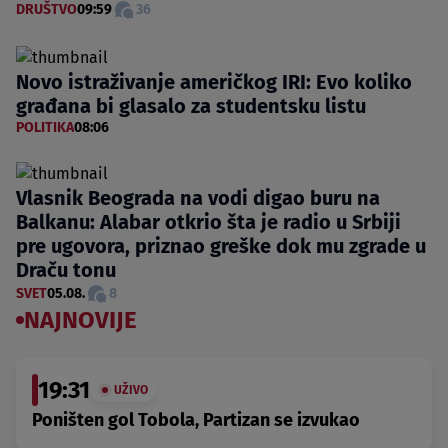
DRUŠTVO
09:59
36
Novo istraživanje američkog IRI: Evo koliko
građana bi glasalo za studentsku listu
POLITIKA
08:06
Vlasnik Beograda na vodi digao buru na
Balkanu: Alabar otkrio šta je radio u Srbiji
pre ugovora, priznao greške dok mu zgrade u
Draču tonu
SVET
05.08.
8
NAJNOVIJE
19:31
UŽIVO
Poništen gol Tobola, Partizan se izvukao