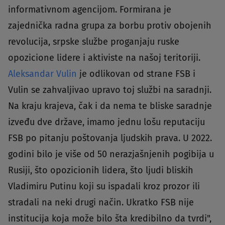
informativnom agencijom. Formirana je
zajednička radna grupa za borbu protiv obojenih
revolucija, srpske službe proganjaju ruske
opozicione lidere i aktiviste na našoj teritoriji.
Aleksandar Vulin
je odlikovan od strane FSB i
Vulin se zahvaljivao upravo toj službi na saradnji.
Na kraju krajeva, čak i da nema te bliske saradnje
izveđu dve države, imamo jednu lošu reputaciju
FSB po pitanju poštovanja ljudskih prava. U 2022.
godini bilo je više od 50 nerazjašnjenih pogibija u
Rusiji, što opozicionih lidera, što ljudi bliskih
Vladimiru Putinu koji su ispadali kroz prozor ili
stradali na neki drugi način. Ukratko FSB nije
institucija koja može bilo šta kredibilno da tvrdi",