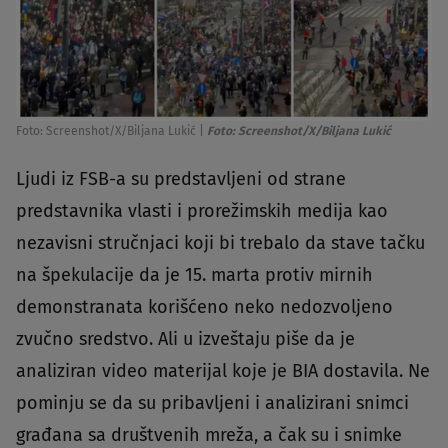
Foto: Screenshot/X/Biljana Lukić
|
Foto: Screenshot/X/Biljana Lukić
Ljudi iz FSB-a su predstavljeni od strane
predstavnika vlasti i prorežimskih medija kao
nezavisni stručnjaci koji bi trebalo da stave tačku
na špekulacije da je 15. marta protiv mirnih
demonstranata korišćeno neko nedozvoljeno
zvučno sredstvo. Ali u izveštaju piše da je
analiziran video materijal koje je BIA dostavila. Ne
pominju se da su pribavljeni i analizirani snimci
građana sa društvenih mreža, a čak su i snimke