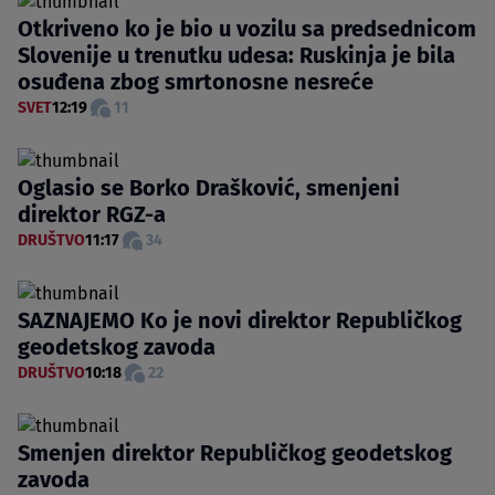
Otkriveno ko je bio u vozilu sa predsednicom
Slovenije u trenutku udesa: Ruskinja je bila
osuđena zbog smrtonosne nesreće
SVET
12:19
11
Oglasio se Borko Drašković, smenjeni
direktor RGZ-a
DRUŠTVO
11:17
34
SAZNAJEMO Ko je novi direktor Republičkog
geodetskog zavoda
DRUŠTVO
10:18
22
Smenjen direktor Republičkog geodetskog
zavoda