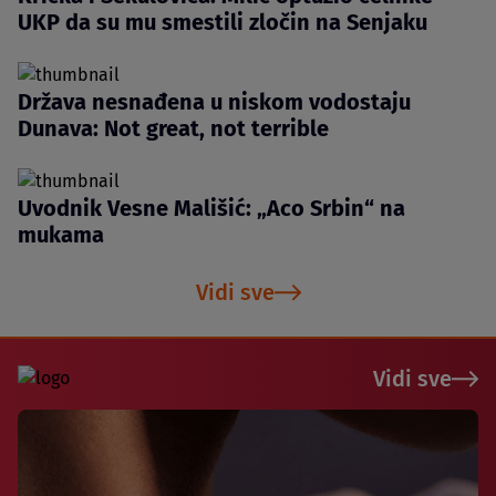
UKP da su mu smestili zločin na Senjaku
Država nesnađena u niskom vodostaju
Dunava: Not great, not terrible
Uvodnik Vesne Mališić: „Aco Srbin“ na
mukama
Vidi sve
Vidi sve