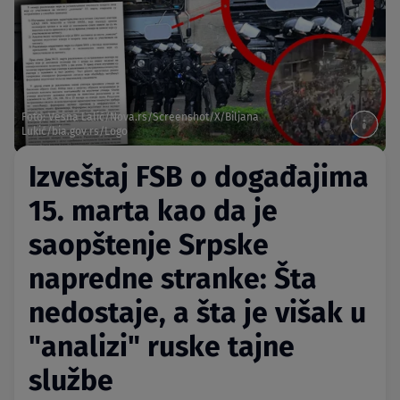
Foto: Vesna Lalić/Nova.rs/Screenshot/X/Biljana
Lukić/bia.gov.rs/Logo
Izveštaj FSB o događajima
15. marta kao da je
saopštenje Srpske
napredne stranke: Šta
nedostaje, a šta je višak u
"analizi" ruske tajne
službe