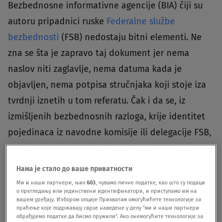
Bezbednosne informativne agencije (BIA) čiji su
autoru pripadnici ruske
Federalne službe
bezbednosti
(FSB) nedostaju bitni elementi. Ne
zna se šta je zapravo taj dokument jer nema
naslov niti zaglavlje, nema datuma kada je
objavljen, nema potpisa stručnjaka koji stoje iza
tvrdnji iznetih u tom referatu. Čak i da se, iz
izmišljenih bezbednosnih razloga, krije identitet
pojedinaca iz navodne komisije ili delegacije FSB,
mogli su da budu potpisani kolektivno, ali ni tog
potpisa nema.
Нама је стало до ваше приватности
Ми и наши партнери, њих
603
, чувамо личне податке, као што су подаци
"Prvo upada u oči da to ne liči na službenu
о прегледању или јединствени идентификатори, и приступамо им на
вашем уређају. Избором опције Прихватам омогућићете технологије за
komunikaciju. Radi se o belom listu papira, na
праћење које подржавају сврхе наведене у делу "ми и наши партнери
обрађујемо податке да бисмо пружили". Ако онемогућите технологије за