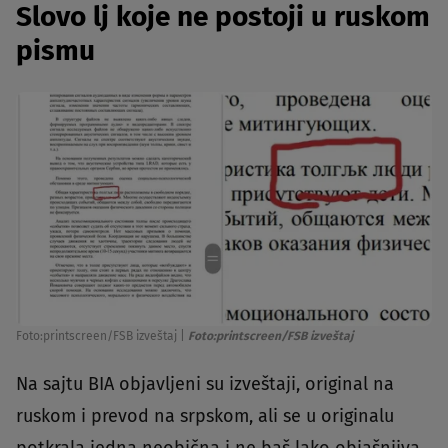
Slovo lj koje ne postoji u ruskom
pismu
Foto:printscreen/FSB izveštaj
|
Foto:printscreen/FSB izveštaj
Na sajtu BIA objavljeni su izveštaji, original na
ruskom i prevod na srpskom, ali se u originalu
potkrala jedna neobična i ne baš lako objašnjiva