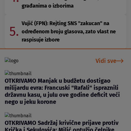
građanima o izborima
Vujić (FPN): Rejting SNS "zakucan" na
5.
određenom broju glasova, zato vlast ne
raspisuje izbore
Vidi sve
OTKRIVAMO Manjak u budžetu dostigao
milijardu evra: Francuski "Rafali" ispraznili
državnu kasu, u julu ove godine deficit veći
nego u jeku korone
OTKRIVAMO Sadržaj krivične prijave protiv
Krička i Sekulovića: Milić optužio čelnike