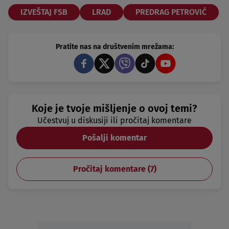
IZVEŠTAJ FSB
LRAD
PREDRAG PETROVIĆ
Pratite nas na društvenim mrežama:
Koje je tvoje mišljenje o ovoj temi?
Učestvuj u diskusiji ili pročitaj komentare
Pošalji komentar
Pročitaj komentare (
7
)