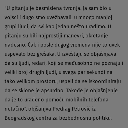
"U pitanju je besmislena tvrdnja. Ja sam bio u
vojsci i dugo smo uvežbavali, u mnogo manjoj
grupi ljudi, da svi kao jedan nešto uradimo. U
pitanju su bili najprostiji manevri, okretanje
nadesno. Čak i posle dugog vremena nije to uvek
uspevalo bez grešaka. U izveštaju se objašnjava
da su ljudi, redari, koji se međusobno ne poznaju i
veliki broj drugih ljudi, u svega par sekundi na
tako velikom prostoru, uspeli da se iskoordiniraju
da se sklone je apsurdno. Takođe je objašnjenje
da je to urađeno pomoću mobilnih telefona
netačno", objšanjva Predrag Petrović iz
Beogradskog centra za bezbednosnu politiku.