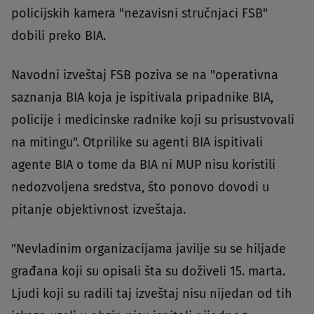
policijskih kamera "nezavisni stručnjaci FSB"
dobili preko BIA.
Navodni izveštaj FSB poziva se na "operativna
saznanja BIA koja je ispitivala pripadnike BIA,
policije i medicinske radnike koji su prisustvovali
na mitingu". Otprilike su agenti BIA ispitivali
agente BIA o tome da BIA ni MUP nisu koristili
nedozvoljena sredstva, što ponovo dovodi u
pitanje objektivnost izveštaja.
"Nevladinim organizacijama javilje su se hiljade
građana koji su opisali šta su doživeli 15. marta.
Ljudi koji su radili taj izveštaj nisu nijedan od tih