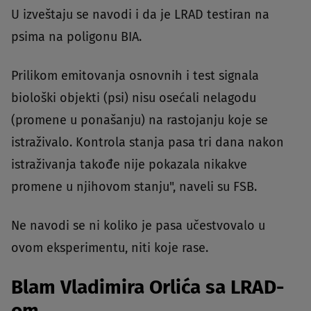
U izveštaju se navodi i da je LRAD testiran na
psima na poligonu BIA.
Prilikom emitovanja osnovnih i test signala
biološki objekti (psi) nisu osećali nelagodu
(promene u ponašanju) na rastojanju koje se
istraživalo. Kontrola stanja pasa tri dana nakon
istraživanja takođe nije pokazala nikakve
promene u njihovom stanju", naveli su FSB.
Ne navodi se ni koliko je pasa učestvovalo u
ovom eksperimentu, niti koje rase.
Blam Vladimira Orlića sa LRAD-
om