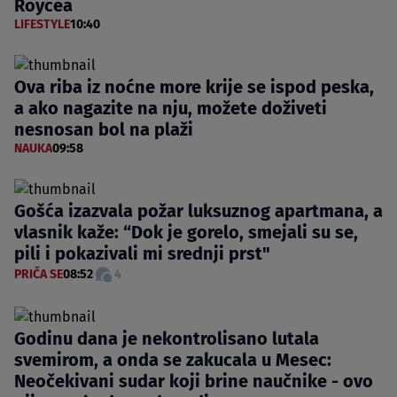
Roycea
LIFESTYLE
10:40
Ova riba iz noćne more krije se ispod peska,
a ako nagazite na nju, možete doživeti
nesnosan bol na plaži
NAUKA
09:58
Gošća izazvala požar luksuznog apartmana, a
vlasnik kaže: “Dok je gorelo, smejali su se,
pili i pokazivali mi srednji prst"
PRIČA SE
08:52
4
Godinu dana je nekontrolisano lutala
svemirom, a onda se zakucala u Mesec:
Neočekivani sudar koji brine naučnike - ovo