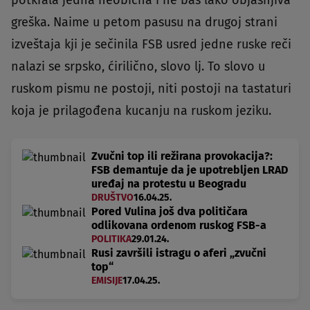
greška. Naime u petom pasusu na drugoj strani
izveštaja kji je sečinila FSB usred jedne ruske reči
nalazi se srpsko, ćirilično, slovo lj. To slovo u
ruskom pismu ne postoji, niti postoji na tastaturi
koja je prilagođena kucanju na ruskom jeziku.
Zvučni top ili režirana provokacija?:
FSB demantuje da je upotrebljen LRAD
uređaj na protestu u Beogradu
DRUŠTVO
16.04.25.
Pored Vulina još dva političara
odlikovana ordenom ruskog FSB-a
POLITIKA
29.01.24.
Rusi završili istragu o aferi „zvučni
top“
EMISIJE
17.04.25.