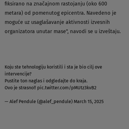
fiksirano na značajnom rastojanju (oko 600
metara) od pomenutog epicentra. Navedeno je
moguće uz usaglašavanje aktivnosti izvesnih
organizatora unutar mase", navodi se u izveštaju.
Koju ste tehnologiju koristili i sta je bio cilj ove
intervencije?
Pustite ton naglas i odgledajte do kraja.
Ovo je strasno‼️
pic.twitter.com/pMUtz3kvB2
— Alef Pendule (@alef_pendule)
March 15, 2025