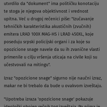
utvrdilo da "dokument" ima političku konotaciju
te stoga je njegova objektivnost i vrednost
upitna. Već u drugoj rečenici piše: "Izučavanje
tehničkih karakteristika akustičnih (zvučnih)
emitera LRAD 100X MAG-HS i LRAD 450XL, koje
poseduju srpski policijski organi i za koje su
opozicione snage navele da su ih zvanične vlasti
primenile u cilju vršenja uticaja na civile koji su
učestvovali na mitingu".
Izraz "opozicione snage" sigurno nije naučni izraz,
makar ne bi trebalo da bude u ovakvom izveštaju.
"Upotreba izraza 'opozicione snage' pokazuje
ideološki obojen rečnik tog izveštaja. Po njima je