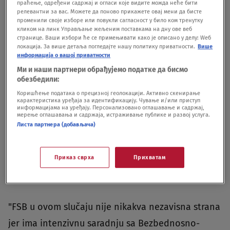
kome je nešto napisano, gde nemamo potpis ljudi
праћење, одређени садржај и огласи које видите можда неће бити
релевантни за вас. Можете да поново прикажете овај мени да бисте
koji su radili. To liči na neki forenzički izveštaj, ali
променили своје изборе или повукли сагласност у било ком тренутку
кликом на линк Управљање жељеним поставкама на дну ове веб
nema potpisa stručnjaka koji bi svojim imenom i
странице. Ваши избори ће се примењивати како је описано у делу: Wеб
локација. За више детаља погледајте нашу политику приватности.
Више
ekspertizom garantovali za ono što su napisali.
информација о вашој приватности
Nema ni imena, niti instituciju koja stoji iza tog
Ми и наши партнери обрађујемо податке да бисмо
обезбедили:
dokumenta, što je uobičajeno za takve izveštaje",
Коришћење података о прецизној геолокацији. Активно скенирање
objašnjava
Predrag Petrović
iz Beogradskog centra
карактеристика уређаја за идентификацију. Чување и/или приступ
информацијама на уређају. Персонализовано оглашавање и садржај,
za bezbednosnu politiku za portal Nova.rs.
мерење оглашавања и садржаја, истраживање публике и развој услуга.
Листа партнера (добављача)
Ali, po njegovim rečima, čak i da postoji potpis
Приказ сврха
Прихватам
službenika FSB ili da je potpisana ta služba kao
autor i onda bi dokument bio veoma sporan.
"FSB u ovom slučaju nije nikakva nezavisna strana
jer ima intenzivnu saradnju sa Bezbednosno-