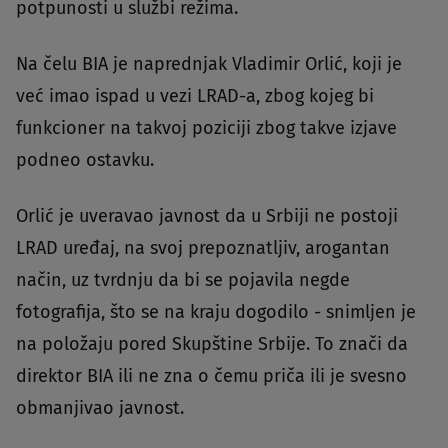
potpunosti u službi režima.
Na čelu BIA je naprednjak Vladimir Orlić, koji je
već imao ispad u vezi LRAD-a, zbog kojeg bi
funkcioner na takvoj poziciji zbog takve izjave
podneo ostavku.
Orlić je uveravao javnost da u Srbiji ne postoji
LRAD uređaj, na svoj prepoznatljiv, arogantan
način, uz tvrdnju da bi se pojavila negde
fotografija, što se na kraju dogodilo - snimljen je
na položaju pored Skupštine Srbije. To znači da
direktor BIA ili ne zna o čemu priča ili je svesno
obmanjivao javnost.