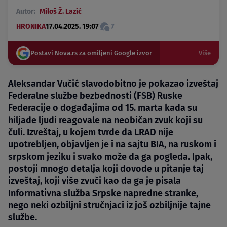
Autor:
Miloš Ž. Lazić
HRONIKA
17.04.2025. 19:07
7
Postavi Nova.rs za omiljeni Google izvor
Više
Aleksandar Vučić slavodobitno je pokazao izveštaj
Federalne službe bezbednosti (FSB) Ruske
Federacije o događajima od 15. marta kada su
hiljade ljudi reagovale na neobičan zvuk koji su
čuli. Izveštaj, u kojem tvrde da LRAD nije
upotrebljen, objavljen je i na sajtu BIA, na ruskom i
srpskom jeziku i svako može da ga pogleda. Ipak,
postoji mnogo detalja koji dovode u pitanje taj
izveštaj, koji više zvuči kao da ga je pisala
Informativna služba Srpske napredne stranke,
nego neki ozbiljni stručnjaci iz još ozbiljnije tajne
službe.