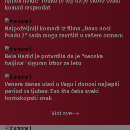
njihov nakit? Toliko je lep da je skoro svaki
komad rasprodat
Najpoželjniji komadi iz filma „Đavo nosi
Pradu 2“ sada mogu završiti u vašem ormaru
Bela Hadid je potvrdila da je "seoska
haljina" siguran izbor za leto
Venera danas ulazi u Vagu i donosi najlepši
period za ljubav: Evo šta čeka svaki
horoskopski znak
Vidi sve