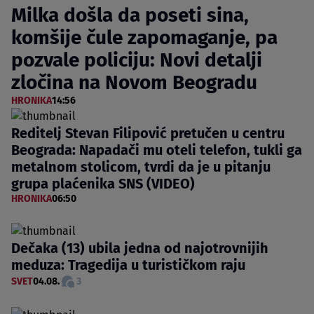
Milka došla da poseti sina,
komšije čule zapomaganje, pa
pozvale policiju: Novi detalji
zločina na Novom Beogradu
HRONIKA
14:56
Reditelj Stevan Filipović pretučen u centru
Beograda: Napadači mu oteli telefon, tukli ga
metalnom stolicom, tvrdi da je u pitanju
grupa plaćenika SNS (VIDEO)
HRONIKA
06:50
Dečaka (13) ubila jedna od najotrovnijih
meduza: Tragedija u turističkom raju
SVET
04.08.
3