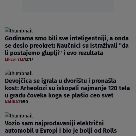
Godinama smo bili sve inteligentniji, a onda
se desio preokret: Naučnici su istraživali "da
li postajemo gluplji" i evo rezultata
LIFESTYLE
12:17
Devojčica se igrala u dvorištu i pronašla
kost: Arheolozi su iskopali najmanje 120 tela
u gradu čoveka koga se plašio ceo svet
NAUKA
11:50
Vozio sam najprodavaniji električni
automobil u Evropi i bio je bolji od Rolls