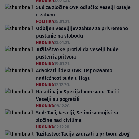
HRONIKA
27.01.21.
Sud za zločine OVK odlučio: Veselji ostaje
u zatvoru
POLITIKA
25.01.21.
Odbijen Veseljijev zahtev za privremeno
puštanje na slobodu
HRONIKA
23.01.21.
Tužilaštvo se protivi da Veselji bude
pušten iz pritvora
HRONIKA
19.01.21.
Advokati lidera OVK: Osporavamo
nadležnost suda u Hagu
HRONIKA
17.12.20.
Haradinaj o Specijalnom sudu: Tači i
Veselji su pogrešili
HRONIKA
06.12.20.
Sud: Tači, Veselji, Selimi sumnjivi za
zločine nad civilima
HRONIKA
02.12.20.
Tužilaštvo: Tačija zadržati u pritvoru zbog