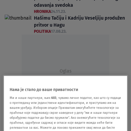
odavanja svedoka
HRONIKA
24.11.23.
Hašimu Tačiju i Kadriju Veseljiju produžen
pritvor u Hagu
POLITIKA
17.08.23.
Oglas
Нама је стало до ваше приватности
Ми и наши партнери, њих
603
, чувамо личне податке, као што су подаци
о прегледању или јединствени идентификатори, и приступамо им на
вашем уређају. Избором опције Прихватам омогућићете технологије за
Čovek koji je Tačija strpao u Hag sada juri
праћење које подржавају сврхе наведене у делу "ми и наши партнери
Trampa i biće opasna borba
обрађујемо податке да бисмо пружили". Ако онемогућите технологије за
праћење, одређени садржај и огласи које видите можда неће бити
SVET
01.08.23.
релевантни за вас. Можете да поново прикажете овај мени да бисте
Odbrana: Hašim Tači nije imao kontrolu