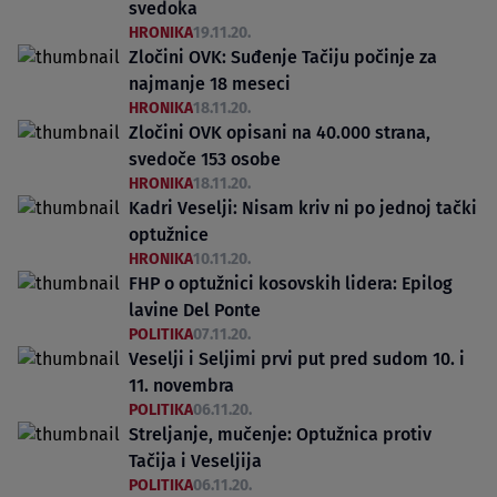
svedoka
HRONIKA
19.11.20.
Zločini OVK: Suđenje Tačiju počinje za
najmanje 18 meseci
HRONIKA
18.11.20.
Zločini OVK opisani na 40.000 strana,
svedoče 153 osobe
HRONIKA
18.11.20.
Kadri Veselji: Nisam kriv ni po jednoj tački
optužnice
HRONIKA
10.11.20.
FHP o optužnici kosovskih lidera: Epilog
lavine Del Ponte
POLITIKA
07.11.20.
Veselji i Seljimi prvi put pred sudom 10. i
11. novembra
POLITIKA
06.11.20.
Streljanje, mučenje: Optužnica protiv
Tačija i Veseljija
POLITIKA
06.11.20.