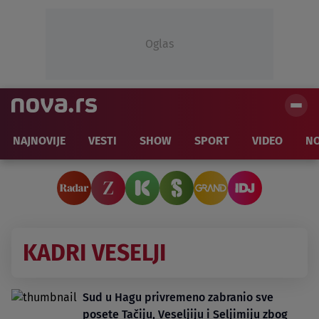
Oglas
NAJNOVIJE
VESTI
SHOW
SPORT
VIDEO
NO
KADRI VESELJI
Sud u Hagu privremeno zabranio sve
posete Tačiju, Veseljiju i Seljimiju zbog