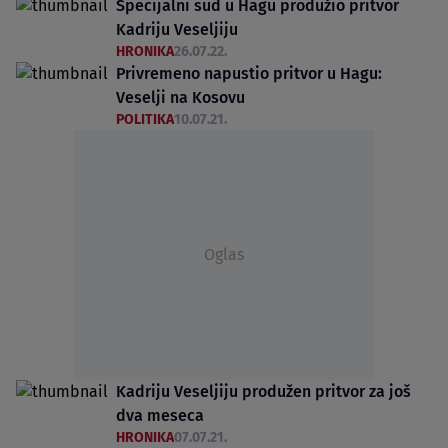
Specijalni sud u Hagu produžio pritvor
Kadriju Veseljiju
HRONIKA
26.07.22.
Privremeno napustio pritvor u Hagu:
Veselji na Kosovu
POLITIKA
10.07.21.
Oglas
Kadriju Veseljiju produžen pritvor za još
dva meseca
HRONIKA
07.07.21.