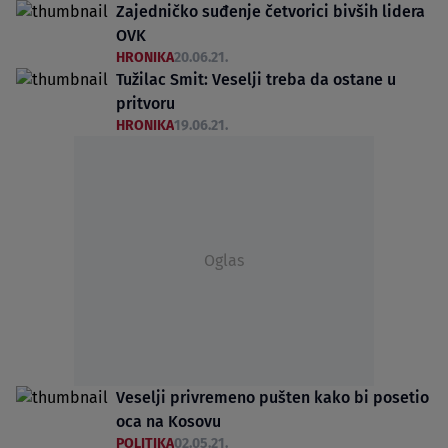
Zajedničko suđenje četvorici bivših lidera
OVK
HRONIKA
20.06.21.
Tužilac Smit: Veselji treba da ostane u
pritvoru
HRONIKA
19.06.21.
Oglas
Veselji privremeno pušten kako bi posetio
oca na Kosovu
POLITIKA
02.05.21.