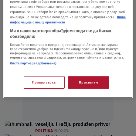
променили своје изборе или повукли сагласност у било ком тренутку
nad OVK, zločine počinili "odmetnuti
кликом на линк Управљање жељеним поставкама на дну ове веб
странице. Ваши избори ће се примењивати како је описано у делу: Wеб
elementi"
локација. За више детаља погледајте нашу политику приватности.
Више
POLITIKA
04.04.23.
информација о вашој приватности
Počelo suđenje četvorici vođa OVK,
Ми и наши партнери обрађујемо податке да бисмо
negirali krivicu za zločine
обезбедили:
POLITIKA
03.04.23.
Коришћење података о прецизној геолокацији. Активно скенирање
карактеристика уређаја за идентификацију. Чување и/или приступ
информацијама на уређају. Персонализовано оглашавање и садржај,
мерење оглашавања и садржаја, истраживање публике и развој услуга.
Листа партнера (добављача)
Oglas
Приказ сврха
Прихватам
Veseljiju i Tačiju produžen pritvor
POLITIKA
19.02.23.