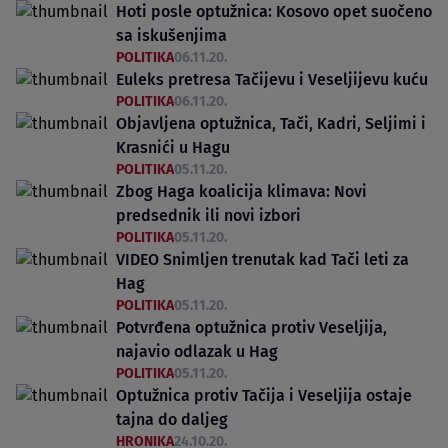
Hoti posle optužnica: Kosovo opet suočeno
sa iskušenjima
POLITIKA
06.11.20.
Euleks pretresa Tačijevu i Veseljijevu kuću
POLITIKA
06.11.20.
Objavljena optužnica, Tači, Kadri, Seljimi i
Krasnići u Hagu
POLITIKA
05.11.20.
Zbog Haga koalicija klimava: Novi
predsednik ili novi izbori
POLITIKA
05.11.20.
VIDEO Snimljen trenutak kad Tači leti za
Hag
POLITIKA
05.11.20.
Potvrđena optužnica protiv Veseljija,
najavio odlazak u Hag
POLITIKA
05.11.20.
Optužnica protiv Tačija i Veseljija ostaje
tajna do daljeg
HRONIKA
24.10.20.