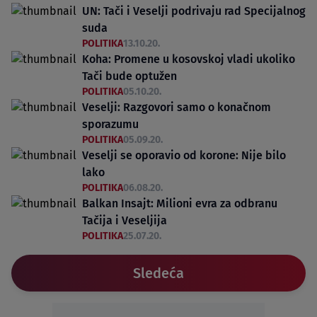
UN: Tači i Veselji podrivaju rad Specijalnog
suda
POLITIKA
13.10.20.
Koha: Promene u kosovskoj vladi ukoliko
Tači bude optužen
POLITIKA
05.10.20.
Veselji: Razgovori samo o konačnom
sporazumu
POLITIKA
05.09.20.
Veselji se oporavio od korone: Nije bilo
lako
POLITIKA
06.08.20.
Balkan Insajt: Milioni evra za odbranu
Tačija i Veseljija
POLITIKA
25.07.20.
Sledeća