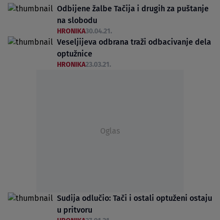
Odbijene žalbe Tačija i drugih za puštanje
na slobodu
HRONIKA
30.04.21.
Veseljijeva odbrana traži odbacivanje dela
optužnice
HRONIKA
23.03.21.
Oglas
Sudija odlučio: Tači i ostali optuženi ostaju
u pritvoru