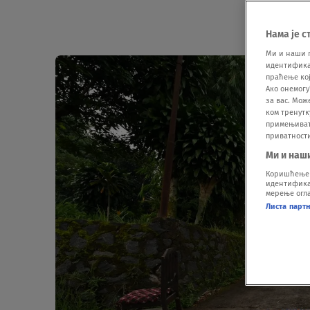
Нама је с
Ми и наши 
идентификат
праћење кој
Ако онемогу
за вас. Мож
ком тренутк
примењивати
приватност
Ми и наш
Коришћење п
идентификац
мерење огла
Листа парт