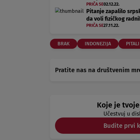
PRIČA SE
02.12.22.
Pitanje zapalilo srps
da voli fizičkog radn
PRIČA SE
27.11.22.
BRAK
INDONEZIJA
PITAL
Pratite nas na društvenim m
Koje je tvoje
Učestvuj u dis
Budite prvi 