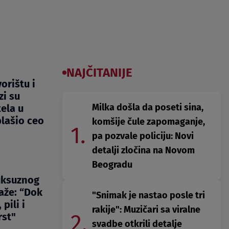
NAJČITANIJE
orištu i
zi su
Milka došla da poseti sina,
ela u
lašio ceo
komšije čule zapomaganje,
1.
pa pozvale policiju: Novi
detalji zločina na Novom
Beogradu
uksuznog
aže: “Dok
"Snimak je nastao posle tri
 pili i
rakije": Muzičari sa viralne
2.
rst"
svadbe otkrili detalje