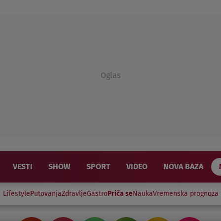
Oglas
VESTI
SHOW
SPORT
VIDEO
NOVA BAZA
Lifestyle
Putovanja
Zdravlje
Gastro
Priča se
Nauka
Vremenska prognoza