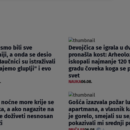
smo bili sve
Devojčica se igrala u dv
iji, a onda se desio
pronašla kost: Arheolo
aučnici su istraživali
iskopali najmanje 120 t
ajemo gluplji" i evo
gradu čoveka koga se p
svet
.
NAUKA
06.08.
z noćne more krije se
Gošća izazvala požar l
a, a ako nagazite na
apartmana, a vlasnik k
e doživeti nesnosan
je gorelo, smejali su se,
ži
pokazivali mi srednji p
PRIČA SE
06.08.
4