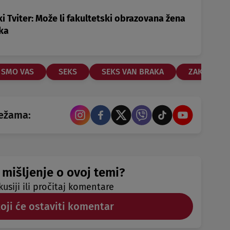
ki Tviter: Može li fakultetski obrazovana žena
ika
I SMO VAS
SEKS
SEKS VAN BRAKA
ZAKON
režama:
 mišljenje o ovoj temi?
kusiji ili pročitaj komentare
koji će ostaviti komentar