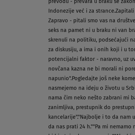
prevodu - prevara u braku se zako
Indonezije već i za strance.Zapitali
Zapravo - pitali smo vas na društ
seks na pamet ni u braku ni van br
skrenuli na politiku, podsećajući n
za diskusiju, a ima i onih koji i u
potencijalni faktor - naravno, uz 
novčana kazna ne bi morali ni por
napunio".Pogledajte još neke kom
nasmejemo na ideju o životu u Srbi
nama čim neko nešto zabrani mi baš
zanimljiva, prestupnik do prestupnik
kancelarije"."Najbolje i to da nam
da nas prati 24 h.""Pa mi nemamo m