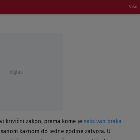
Više
Oglas
vi krivični zakon, prema kome je
seks van braka
isanom kaznom do jedne godine zatvora. U