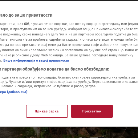
тало до ваше приватности
партнери, њих
603
, чувамо личне податке, као што су подаци о прегледању или једин
ори, и приступамо им на вашем уређају. Избором опције Прихватам омогућићете те
е подржавају сврхе наведене у делу "ми и наши партнери обрађујемо податке да бис
ћите технологије за праћење, одређени садржај и огласи које видите можда неће б
ете да поново прикажете овај мени да бисте променили своје изборе или повукли саг
у кликом на линк Управљање жељеним поставкама на дну ове веб странице. Ваши и
 како је описано у делу: Wеб локација. За више детаља погледајте нашу политику
и.
Више информација о вашој приватности
и партнери обрађујемо податке да бисмо обезбедили:
одатака о прецизној геолокацији. Активно скенирање карактеристика уређаја за
ију. Чување и/или приступ информацијама на уређају. Персонализовано оглашавањ
шавања и садржаја, истраживање публике и развој услуга.
нера (добављача)
Приказ сврха
Прихватам