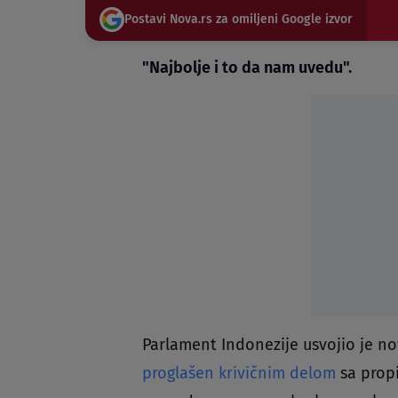
Postavi Nova.rs za omiljeni Google izvor
"Najbolje i to da nam uvedu".
Parlament Indonezije usvojio je no
proglašen krivičnim delom
sa prop