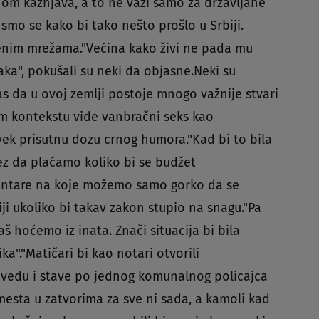
nom kažnjava, a to ne važi samo za državljane
 smo se kako bi tako nešto prošlo u Srbiji.
venim mrežama."Većina kako živi ne pada mu
aka", pokušali su neki da objasne.Neki su
as da u ovoj zemlji postoje mnogo važnije stvari
 tom kontekstu vide vanbračni seks kao
uvek prisutnu dozu crnog humora."Kad bi to bila
ez da plaćamo koliko bi se budžet
entare na koje možemo samo gorko da se
ji ukoliko bi takav zakon stupio na snagu."Pa
 hoćemo iz inata. Znači situacija bi bila
a"."Matičari bi kao notari otvorili
 uvedu i stave po jednog komunalnog policajca
esta u zatvorima za sve ni sada, a kamoli kad