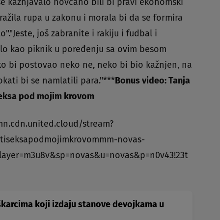
i se kažnjavalo novcano bili bi pravi ekonomski
tražila rupa u zakonu i morala bi da se formira
"."Jeste, još zabranite i rakiju i fudbal i
dalo kao piknik u poređenju sa ovim besom
eko bi postovao neko ne, neko bi bio kažnjen, na
ati bi se namlatili para."***
Bonus video: Tanja
 seksa pod mojim krovom
mn.cdn.united.cloud/stream?
bitiseksapodmojimkrovommm-novas-
layer=m3u8v&sp=novas&u=novas&p=n0v43!23t
karcima koji izdaju stanove devojkama u