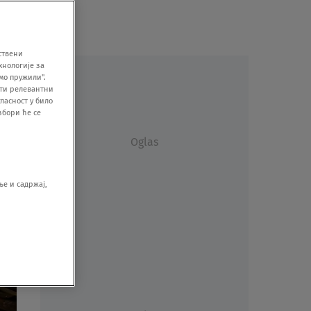
ствени
хнологије за
мо пружили".
ити релевантни
ласност у било
збори ће се
Oglas
е и садржај,