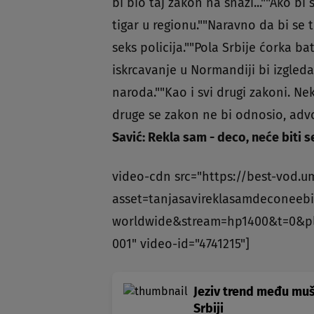
bi bio taj zakon na snazi...""Ako b
tigar u regionu.""Naravno da bi se 
seks policija.""Pola Srbije ćorka bato
iskrcavanje u Normandiji bi izgle
naroda.""Kao i svi drugi zakoni. N
druge se zakon ne bi odnosio, advok
Savić: Rekla sam - deco, neće biti
video-cdn src="https://best-vod.u
asset=tanjasavireklasamdeconee
worldwide&stream=hp1400&t=0&p
001" video-id="4741215"]
Jeziv trend među muš
Srbiji