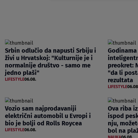
Srbin odlučio da napusti Srbiju i
Godinama 
živi u Hrvatskoj: "Kulturnije je i
inteligentn
normalnije društvo - samo me
preokret: N
jedno plaši"
"da li post
rezultata
LIFESTYLE
06.08.
LIFESTYLE
06.08
Vozio sam najprodavaniji
Ova riba i
električni automobil u Evropi i
ispod pesk
bio je bolji od Rolls Roycea
nju, možet
bol na pla
LIFESTYLE
06.08.
NAUKA
06.08.