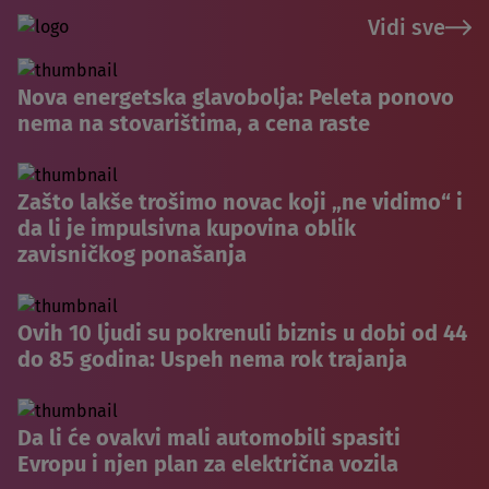
Vidi sve
Nova energetska glavobolja: Peleta ponovo
nema na stovarištima, a cena raste
Zašto lakše trošimo novac koji „ne vidimo“ i
da li je impulsivna kupovina oblik
zavisničkog ponašanja
Ovih 10 ljudi su pokrenuli biznis u dobi od 44
do 85 godina: Uspeh nema rok trajanja
Da li će ovakvi mali automobili spasiti
Evropu i njen plan za električna vozila