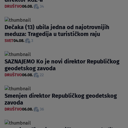
DRUŠTVO
06.08.
34
Dečaka (13) ubila jedna od najotrovnijih
meduza: Tragedija u turističkom raju
SVET
04.08.
3
SAZNAJEMO Ko je novi direktor Republičkog
geodetskog zavoda
DRUŠTVO
06.08.
22
Smenjen direktor Republičkog geodetskog
zavoda
DRUŠTVO
06.08.
36