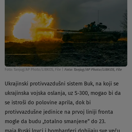
Foto: Tanjug/AP Photo/LIBKOS, File
|
Foto: Tanjug/AP Photo/LIBKOS, File
Ukrajinski protivvazdušni sistem Buk, na koji se
ukrajinska vojska oslanja, uz S-300, mogao bi da
se istroši do polovine aprila, dok bi
protivvazdušne jedinice na prvoj liniji fronta
mogle da budu „totalno smanjene“ do 23.
maja.Ruski lovci i bombarderi dobijaju sve veću