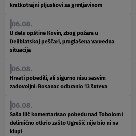
kratkotrajni pljuskovi sa grmljavinom
06.08.
U delu opštine Kovin, zbog požara u
Deliblatskoj peščari, proglašena vanredna
situacija
06.08.
Hrvati pobedili, ali sigurno nisu sasvim
zadovoljni: Bosanac odbranio 13 šuteva
06.08.
Saša Ilić komentarisao pobedu nad Tobolom i
delimično otkrio zašto Ugrešić nije bio ni na
klupi