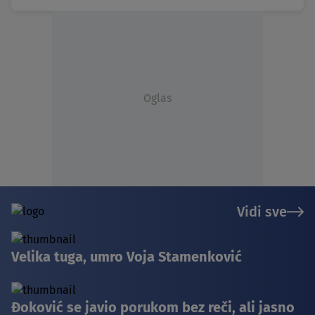
Oglas
Vidi sve
Velika tuga, umro Voja Stamenković
Đoković se javio porukom bez reči, ali jasno