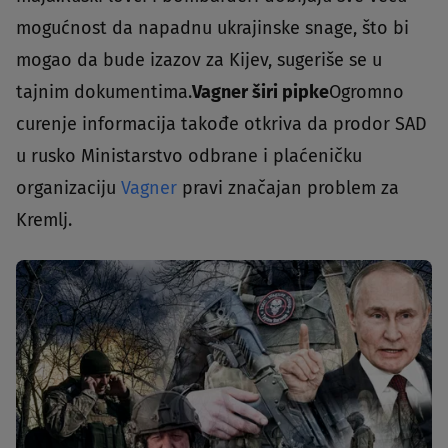
mogućnost da napadnu ukrajinske snage, što bi
mogao da bude izazov za Kijev, sugeriše se u
tajnim dokumentima.
Vagner širi pipke
Ogromno
curenje informacija takođe otkriva da prodor SAD
u rusko Ministarstvo odbrane i plaćeničku
organizaciju
Vagner
pravi značajan problem za
Kremlj.