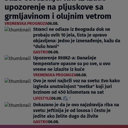
upozorenje na pljuskove sa
grmljavinom i olujnim vetrom
VREMENSKA PROGNOZA
06.08.
Stranci ne odlaze iz Beograda dok ne
probaju ovih 10 jela, lista je upravo
objavljena: Jedno je iznenađenje, kažu da
"dušu hrani"
GASTRO
06.08.
Upozorenje RHMZ-a: Današnje
temperature opasne su po sve, u ovo
vreme ne izlazite iz kuće
VREMENSKA PROGNOZA
06.08.
Ovo je novi najbrži voz na svetu: Evo kako
izgleda unutrašnjost "metka" koji juri
brzinom od 450 kilometara na sat
LIFESTYLE
06.08.
7
Dokazano je da je ovo najzdravija riba na
svetu: Jeftinija je od lososa i često je
jedite ako želite dugo da živite
GASTRO
06.08.