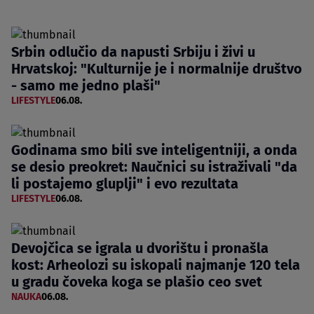
Srbin odlučio da napusti Srbiju i živi u
Hrvatskoj: "Kulturnije je i normalnije društvo
- samo me jedno plaši"
LIFESTYLE
06.08.
Godinama smo bili sve inteligentniji, a onda
se desio preokret: Naučnici su istraživali "da
li postajemo gluplji" i evo rezultata
LIFESTYLE
06.08.
Devojčica se igrala u dvorištu i pronašla
kost: Arheolozi su iskopali najmanje 120 tela
u gradu čoveka koga se plašio ceo svet
NAUKA
06.08.