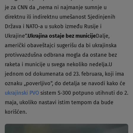
je za CNN da „nema ni najmanje sumnje u
direktnu ili indirektnu umešanost Sjedinjenih
Država i NATO-a u sukob između Rusije i
Ukrajine“.
Ukrajina ostaje bez municije
Dalje,
američki obaveštajci sugerišu da bi ukrajinska
protivvazdušna odbrana mogla da ostane bez
raketa i municije u svega nekoliko nedelja.U
jednom od dokumenata od 23. februara, koji ima
oznaku „poverljivo“, do detalja se navodi kako će
ukrajinski PVO
sistem S-300 potpuno utihnuti do 2.
maja, ukoliko nastavi istim tempom da bude
korišćen.