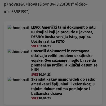
p=novas&u=novas&p=n0v43!23t001" video-
id="5698199"]
LEVO: Američki tajni dokument o ratu
u Ukrajini koji je procurio u javnost,
DESNO: Ruska verzija istog papira.
Uočite razliku FOTO
SVET
07.04.23.
Procurili dokumenti iz Pentagona
otkrivaju veliki problem ukrajinske
vojske: Ovo saznanje moglo bi sve da
promeni na ratištu, a ključni datum se
bliži
SVET
10.04.23.
Skandal kakav nismo videli do sada:
Amerikanci špijunirali i Zelenskog, u
tajnim dokumentima pominje se i
balkanska država
SVET
10.04.23.