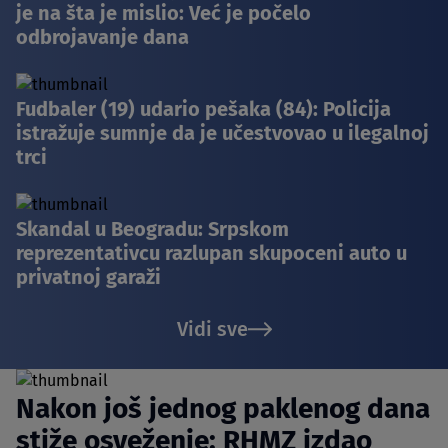
je na šta je mislio: Već je počelo
odbrojavanje dana
Fudbaler (19) udario pešaka (84): Policija
istražuje sumnje da je učestvovao u ilegalnoj
trci
Skandal u Beogradu: Srpskom
reprezentativcu razlupan skupoceni auto u
privatnoj garaži
Vidi sve
Nakon još jednog paklenog dana
stiže osveženje: RHMZ izdao