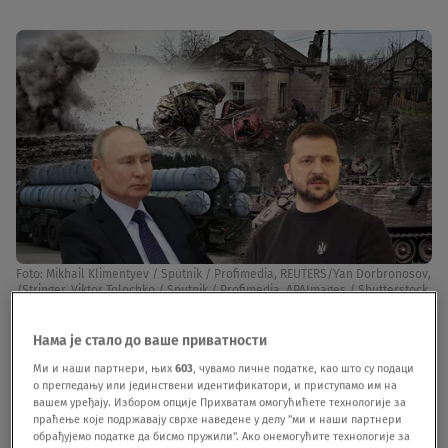
Foto: Mikhail Klimentyev / Sputnik / Profimedia, REUTERS/Yan Dorbronosov,
/Stringer, Viktor Tolochko / Sputnik / Profimedia, APAImages / Shutterstock
Editorial / Profimedia, Mikhail Klimentyev / Sputnik / Profimedia
|
Foto:
Mikhail Klimentyev / Sputnik / Profimedia, REUTERS/Yan Dorbronosov,
/Stringer, Viktor Tolochko / Sputnik / Profimedia, APAImages /
Нама је стало до ваше приватности
Shutterstock Editorial / Profimedia, Mikhail Klimentyev / Sputnik /
Ми и наши партнери, њих
603
, чувамо личне податке, као што су подаци
Profimedia
о прегледању или јединствени идентификатори, и приступамо им на
вашем уређају. Избором опције Прихватам омогућићете технологије за
U izveštaju američke obaveštajne službe navodi
праћење које подржавају сврхе наведене у делу "ми и наши партнери
обрађујемо податке да бисмо пружили". Ако онемогућите технологије за