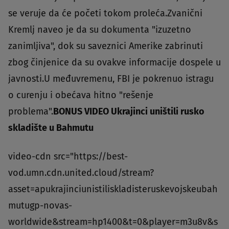
se veruje da će početi tokom proleća.Zvanični
Kremlj naveo je da su dokumenta "izuzetno
zanimljiva", dok su saveznici Amerike zabrinuti
zbog činjenice da su ovakve informacije dospele u
javnosti.U međuvremenu, FBI je pokrenuo istragu
o curenju i obećava hitno "rešenje
problema".
BONUS VIDEO Ukrajinci uništili rusko
skladište u Bahmutu
video-cdn src="https://best-
vod.umn.cdn.united.cloud/stream?
asset=apukrajinciunistiliskladisteruskevojskeubah
mutugp-novas-
worldwide&stream=hp1400&t=0&player=m3u8v&s