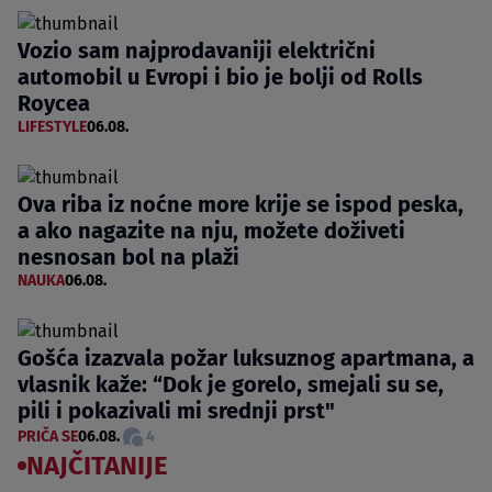
Vozio sam najprodavaniji električni
automobil u Evropi i bio je bolji od Rolls
Roycea
LIFESTYLE
06.08.
Ova riba iz noćne more krije se ispod peska,
a ako nagazite na nju, možete doživeti
nesnosan bol na plaži
NAUKA
06.08.
Gošća izazvala požar luksuznog apartmana, a
vlasnik kaže: “Dok je gorelo, smejali su se,
pili i pokazivali mi srednji prst"
PRIČA SE
06.08.
4
NAJČITANIJE