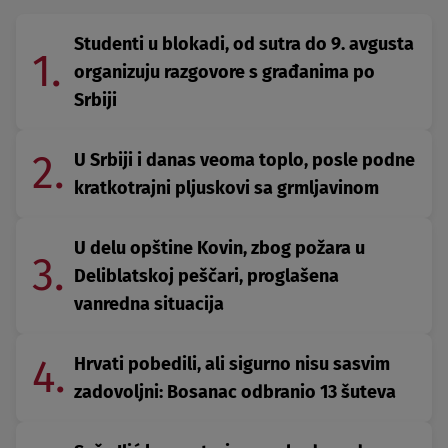
Studenti u blokadi, od sutra do 9. avgusta
1.
organizuju razgovore s građanima po
Srbiji
2.
U Srbiji i danas veoma toplo, posle podne
kratkotrajni pljuskovi sa grmljavinom
U delu opštine Kovin, zbog požara u
3.
Deliblatskoj peščari, proglašena
vanredna situacija
4.
Hrvati pobedili, ali sigurno nisu sasvim
zadovoljni: Bosanac odbranio 13 šuteva