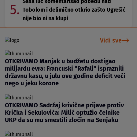
Saša Ilić komentarisao pobedu nad
5.
Tobolom i delimično otkrio zašto Ugrešić
nije bio ni na klupi
Vidi sve
OTKRIVAMO Manjak u budžetu dostigao
milijardu evra: Francuski "Rafali" ispraznili
državnu kasu, u julu ove godine deficit veći
nego u jeku korone
OTKRIVAMO Sadržaj krivične prijave protiv
Krička i Sekulovića: Milić optužio čelnike
UKP da su mu smestili zločin na Senjaku