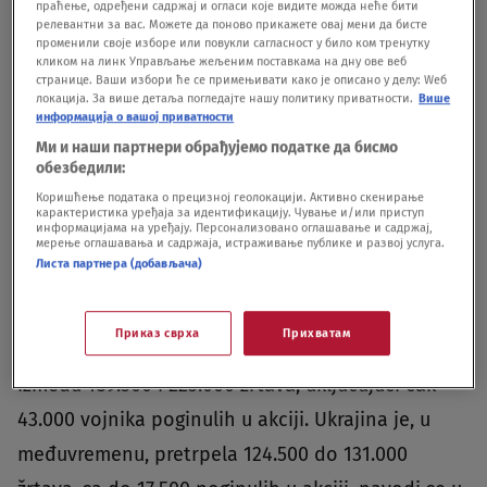
se da je Zelenski krajem februara "predložio udar
праћење, одређени садржај и огласи које видите можда неће бити
релевантни за вас. Можете да поново прикажете овај мени да бисте
na ruske lokacije u Rostovskoj oblasti koristeći
променили своје изборе или повукли сагласност у било ком тренутку
кликом на линк Управљање жељеним поставкама на дну ове веб
bespilotne letelice
, pošto Ukrajina nema oružje
странице. Ваши избори ће се примењивати како је описано у делу: Wеб
локација. За више детаља погледајте нашу политику приватности.
Више
dugog dometa sposobno da dosegne toliko
информација о вашој приватности
daleko".S tim u vezi, u drugom obaveštajnom
Ми и наши партнери обрађујемо податке да бисмо
обезбедили:
izveštaju se navodi da bi Kina mogla da iskoristi
Коришћење података о прецизној геолокацији. Активно скенирање
ukrajinske udare na ciljeve duboko u Rusiji „kao
карактеристика уређаја за идентификацију. Чување и/или приступ
информацијама на уређају. Персонализовано оглашавање и садржај,
priliku da postavi
NATO
kao agresora i da može
мерење оглашавања и садржаја, истраживање публике и развој услуга.
Листа партнера (добављача)
povećati svoju pomoć Rusiji ako oceni da su
napadi značajni“.
Procene o žrtvama
Prema jednom
Приказ сврха
Прихватам
od dokumenata, ruske snage su u februaru imale
između 189.500 i 223.000 žrtava, uključujući čak
43.000 vojnika poginulih u akciji. Ukrajina je, u
međuvremenu, pretrpela 124.500 do 131.000