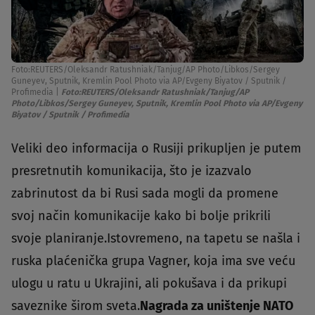
Foto:REUTERS/Oleksandr Ratushniak/Tanjug/AP Photo/Libkos/Sergey
Guneyev, Sputnik, Kremlin Pool Photo via AP/Evgeny Biyatov / Sputnik /
Profimedia
|
Foto:REUTERS/Oleksandr Ratushniak/Tanjug/AP
Photo/Libkos/Sergey Guneyev, Sputnik, Kremlin Pool Photo via AP/Evgeny
Biyatov / Sputnik / Profimedia
Veliki deo informacija o Rusiji prikupljen je putem
presretnutih komunikacija, što je izazvalo
zabrinutost da bi Rusi sada mogli da promene
svoj način komunikacije kako bi bolje prikrili
svoje planiranje.Istovremeno, na tapetu se našla i
ruska plaćenička grupa Vagner, koja ima sve veću
ulogu u ratu u Ukrajini, ali pokušava i da prikupi
saveznike širom sveta.
Nagrada za uništenje NATO