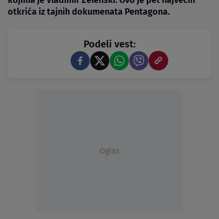
kojima je Vladimir Zelenski. Ovo je pet najvećih
otkrića iz tajnih dokumenata Pentagona.
Podeli vest:
Oglas