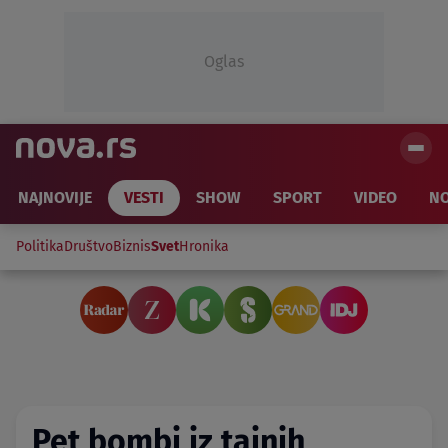
Oglas
NAJNOVIJE
VESTI
SHOW
SPORT
VIDEO
NO
Politika
Društvo
Biznis
Svet
Hronika
Pet bombi iz tajnih