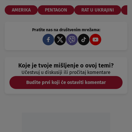
AMERIKA
PENTAGON
RAT U UKRAJINI
R
Pratite nas na društvenim mrežama:
Koje je tvoje mišljenje o ovoj temi?
Učestvuj u diskusiji ili pročitaj komentare
Budite prvi koji će ostaviti komentar