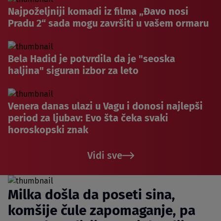
Najpoželjniji komadi iz filma „Đavo nosi
Pradu 2“ sada mogu završiti u vašem ormaru
Bela Hadid je potvrdila da je "seoska
haljina" siguran izbor za leto
Venera danas ulazi u Vagu i donosi najlepši
period za ljubav: Evo šta čeka svaki
horoskopski znak
Vidi sve
Milka došla da poseti sina,
komšije čule zapomaganje, pa