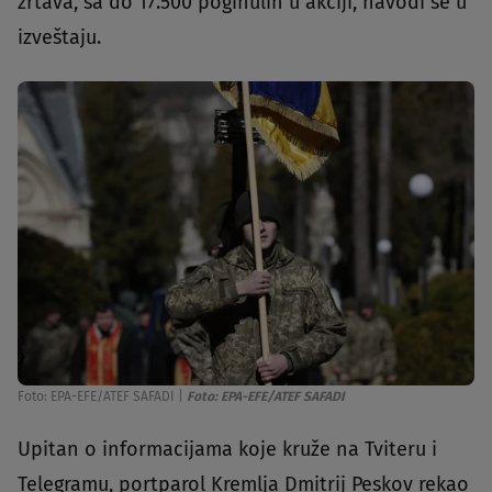
žrtava, sa do 17.500 poginulih u akciji, navodi se u
izveštaju.
Foto: EPA-EFE/ATEF SAFADI
|
Foto: EPA-EFE/ATEF SAFADI
Upitan o informacijama koje kruže na Tviteru i
Telegramu, portparol Kremlja Dmitrij Peskov rekao