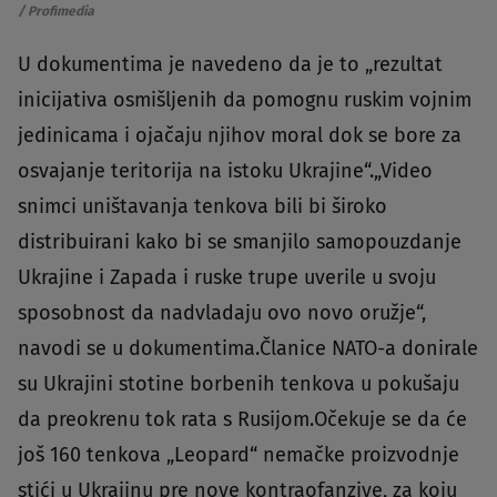
/ Profimedia
U dokumentima je navedeno da je to „rezultat
inicijativa osmišljenih da pomognu ruskim vojnim
jedinicama i ojačaju njihov moral dok se bore za
osvajanje teritorija na istoku Ukrajine“.„Video
snimci uništavanja tenkova bili bi široko
distribuirani kako bi se smanjilo samopouzdanje
Ukrajine i Zapada i ruske trupe uverile u svoju
sposobnost da nadvladaju ovo novo oružje“,
navodi se u dokumentima.Članice NATO-a donirale
su Ukrajini stotine borbenih tenkova u pokušaju
da preokrenu tok rata s Rusijom.Očekuje se da će
još 160 tenkova „Leopard“ nemačke proizvodnje
stići u Ukrajinu pre nove kontraofanzive, za koju