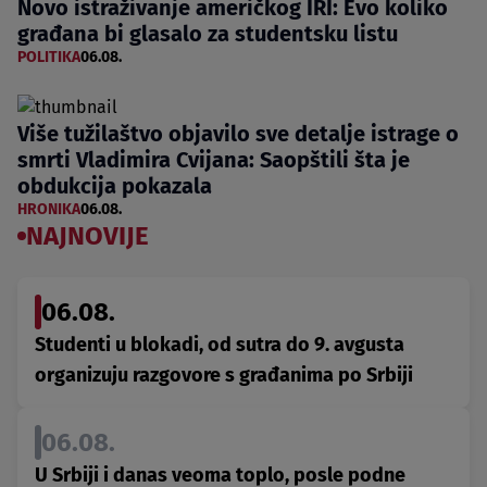
Novo istraživanje američkog IRI: Evo koliko
građana bi glasalo za studentsku listu
POLITIKA
06.08.
Više tužilaštvo objavilo sve detalje istrage o
smrti Vladimira Cvijana: Saopštili šta je
obdukcija pokazala
HRONIKA
06.08.
NAJNOVIJE
06.08.
Studenti u blokadi, od sutra do 9. avgusta
organizuju razgovore s građanima po Srbiji
06.08.
U Srbiji i danas veoma toplo, posle podne