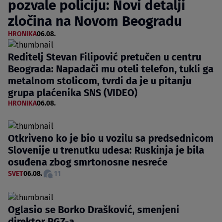
pozvale policiju: Novi detalji
zločina na Novom Beogradu
HRONIKA
06.08.
Reditelj Stevan Filipović pretučen u centru
Beograda: Napadači mu oteli telefon, tukli ga
metalnom stolicom, tvrdi da je u pitanju
grupa plaćenika SNS (VIDEO)
HRONIKA
06.08.
Otkriveno ko je bio u vozilu sa predsednicom
Slovenije u trenutku udesa: Ruskinja je bila
osuđena zbog smrtonosne nesreće
SVET
06.08.
11
Oglasio se Borko Drašković, smenjeni
direktor RGZ-a