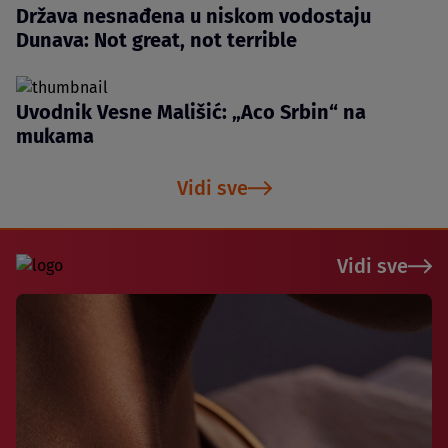
Država nesnađena u niskom vodostaju
Dunava: Not great, not terrible
Uvodnik Vesne Mališić: „Aco Srbin“ na
mukama
Vidi sve
Vidi sve