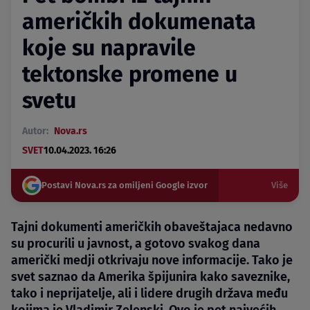
američkih dokumenata
koje su napravile
tektonske promene u
svetu
Autor:
Nova.rs
SVET
10.04.2023. 16:26
Postavi Nova.rs za omiljeni Google izvor
Više
Tajni dokumenti američkih obaveštajaca nedavno
su procurili u javnost, a gotovo svakog dana
američki medji otkrivaju nove informacije. Tako je
svet saznao da Amerika špijunira kako saveznike,
tako i neprijatelje, ali i lidere drugih država među