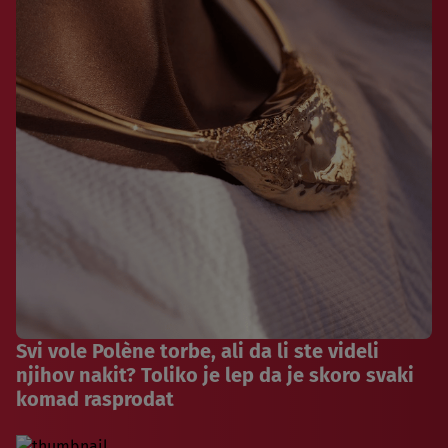
Svi vole Polène torbe, ali da li ste videli
njihov nakit? Toliko je lep da je skoro svaki
komad rasprodat