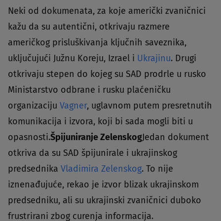
Neki od dokumenata, za koje američki zvaničnici
kažu da su autentični, otkrivaju razmere
američkog prisluškivanja ključnih saveznika,
uključujući Južnu Koreju, Izrael i
Ukrajinu
. Drugi
otkrivaju stepen do kojeg su SAD prodrle u rusko
Ministarstvo odbrane i rusku plaćeničku
organizaciju
Vagner
, uglavnom putem presretnutih
komunikacija i izvora, koji bi sada mogli biti u
opasnosti.
Špijuniranje Zelenskog
Jedan dokument
otkriva da su SAD špijunirale i ukrajinskog
predsednika
Vladimira Zelenskog
. To nije
iznenađujuće, rekao je izvor blizak ukrajinskom
predsedniku, ali su ukrajinski zvaničnici duboko
frustrirani zbog curenja informacija.