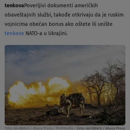
tenkova
Poverljivi dokumenti američkih
obaveštajnih službi, takođe otkrivaju da je ruskim
vojnicima obećan bonus ako oštete ili unište
tenkove
NATO-a u Ukrajini.
Foto: AA/ABACA / Abaca Press / Profimedia
|
Foto: AA/ABACA / Abaca Press