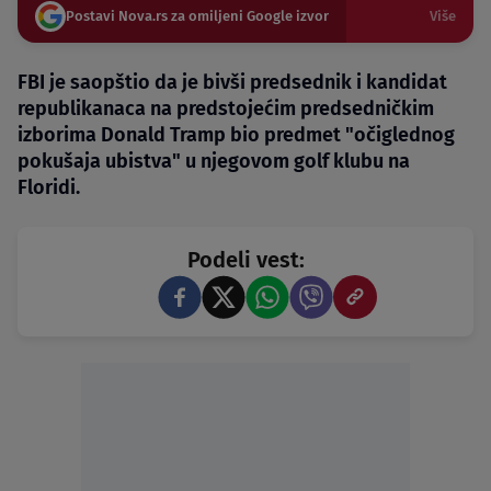
Postavi Nova.rs za omiljeni Google izvor
Više
FBI je saopštio da je bivši predsednik i kandidat
republikanaca na predstojećim predsedničkim
izborima Donald Tramp bio predmet "očiglednog
pokušaja ubistva" u njegovom golf klubu na
Floridi.
Podeli vest: