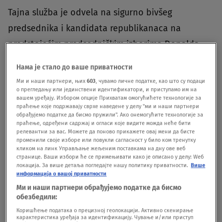
Tajna služba je odvela na sigurno bivšeg
predsednika i kandidata republikanaca na
predstojećim predsedničkim izborima Donalda
Trampa nakon što su agenti otvorili vatru na
Нама је стало до ваше приватности
čoveka koji je primećen sa nečim što je možda
Ми и наши партнери, њих
603
, чувамо личне податке, као што су подаци
о прегледању или јединствени идентификатори, и приступамо им на
bio pištolj dok je bivši predsednik bio na golf
вашем уређају. Избором опције Прихватам омогућићете технологије за
terenu, naveli su izvori iz policije, preneo je
праћење које подржавају сврхе наведене у делу "ми и наши партнери
обрађујемо податке да бисмо пружили". Ако онемогућите технологије за
Njujork post.
праћење, одређени садржај и огласи које видите можда неће бити
релевантни за вас. Можете да поново прикажете овај мени да бисте
променили своје изборе или повукли сагласност у било ком тренутку
кликом на линк Управљање жељеним поставкама на дну ове веб
Pucnjava se dogodila oko dva meseca nakon što
странице. Ваши избори ће се примењивати како је описано у делу: Wеб
je Tomas Metju Kruks izveo atentat na Trampa na
локација. За више детаља погледајте нашу политику приватности.
Више
информација о вашој приватности
skupu u Batleru, u Pensilvaniji 13. jula, kada mu je
Ми и наши партнери обрађујемо податке да бисмо
обезбедили:
naneo povredu uha.
Коришћење података о прецизној геолокацији. Активно скенирање
карактеристика уређаја за идентификацију. Чување и/или приступ