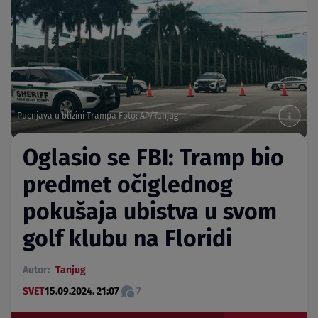
Pucnjava u blizini Trampa Foto: AP/Tanjug
Oglasio se FBI: Tramp bio
predmet očiglednog
pokušaja ubistva u svom
golf klubu na Floridi
Autor:
Tanjug
SVET
15.09.2024. 21:07
7