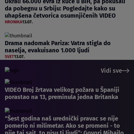
Ukrali 66.000 evra iz kuće u BiH, pa pokušali
da pobegnu u Srbiju: Pogledajte kako su
uhapšena četvorica osumnjičenih VIDEO
HRONIKA
13.07.
Drama nadomak Pariza: Vatra stigla do
naselja, evakuisano 1.000 ljudi
SVET
13.07.
Vidi sve
VIDEO Broj žrtava velikog požara u Španiji
porastao na 13, preminula jedna Britanka
“Šest godina naš urednički pravac se nije
pomerio ni milimetar. Ako se promeni - to
nije taj sajt, to nisu ti ljudi”: Govori Mihailo