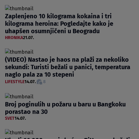
Zaplenjeno 10 kilograma kokaina i tri
kilograma heroina: Pogledajte kako je
uhapšen osumnjičeni u Beogradu
HRONIKA
21.07.
(VIDEO) Nastao je haos na plaži za nekoliko
sekundi: Turisti bežali u panici, temperatura
naglo pala za 10 stepeni
LIFESTYLE
14.07.
8
Broj poginulih u požaru u baru u Bangkoku
porastao na 30
SVET
14.07.