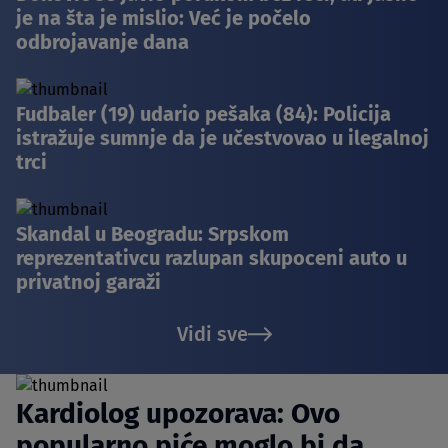
je na šta je mislio: Već je počelo
odbrojavanje dana
Fudbaler (19) udario pešaka (84): Policija
istražuje sumnje da je učestvovao u ilegalnoj
trci
Skandal u Beogradu: Srpskom
reprezentativcu razlupan skupoceni auto u
privatnoj garaži
Vidi sve
Kardiolog upozorava: Ovo
popularno piće moglo bi da