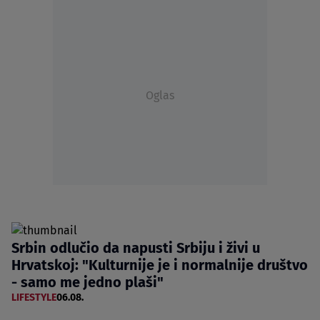
Oglas
Srbin odlučio da napusti Srbiju i živi u
Hrvatskoj: "Kulturnije je i normalnije društvo
- samo me jedno plaši"
LIFESTYLE
06.08.