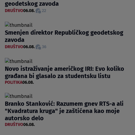
geodetskog zavoda
DRUŠTVO
06.08.
22
Smenjen direktor Republičkog geodetskog
zavoda
DRUŠTVO
06.08.
36
Novo istraživanje američkog IRI: Evo koliko
građana bi glasalo za studentsku listu
POLITIKA
06.08.
Branko Stanković: Razumem gnev RTS-a ali
"Kvadratura kruga" je zaštićena kao moje
autorsko delo
DRUŠTVO
06.08.