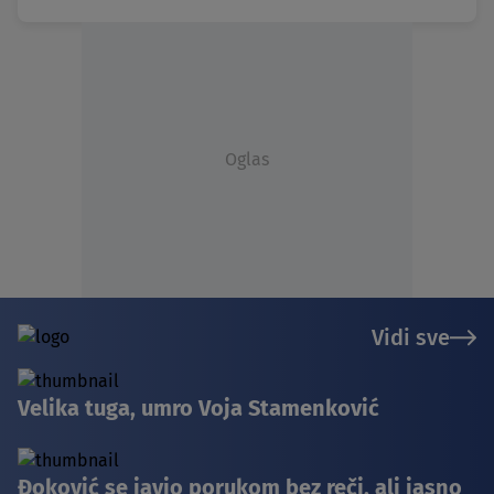
Oglas
Vidi sve
Velika tuga, umro Voja Stamenković
Đoković se javio porukom bez reči, ali jasno