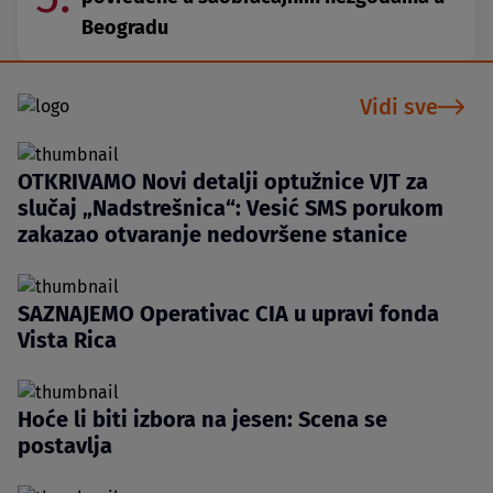
Beogradu
Vidi sve
OTKRIVAMO Novi detalji optužnice VJT za
slučaj „Nadstrešnica“: Vesić SMS porukom
zakazao otvaranje nedovršene stanice
SAZNAJEMO Operativac CIA u upravi fonda
Vista Rica
Hoće li biti izbora na jesen: Scena se
postavlja