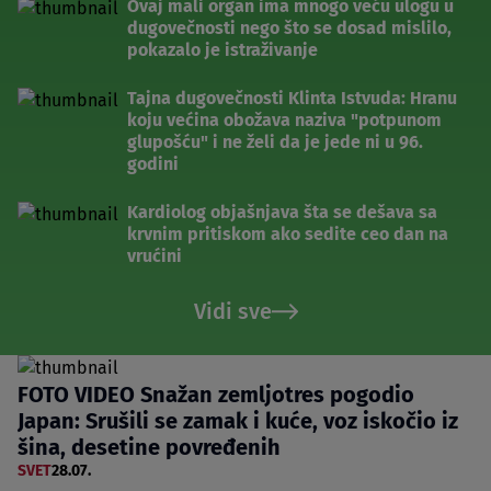
Ovaj mali organ ima mnogo veću ulogu u
dugovečnosti nego što se dosad mislilo,
pokazalo je istraživanje
Tajna dugovečnosti Klinta Istvuda: Hranu
koju većina obožava naziva "potpunom
glupošću" i ne želi da je jede ni u 96.
godini
Kardiolog objašnjava šta se dešava sa
krvnim pritiskom ako sedite ceo dan na
vrućini
Vidi sve
FOTO VIDEO Snažan zemljotres pogodio
Japan: Srušili se zamak i kuće, voz iskočio iz
šina, desetine povređenih
SVET
28.07.