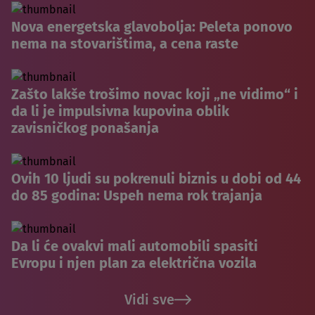
Nova energetska glavobolja: Peleta ponovo
nema na stovarištima, a cena raste
Zašto lakše trošimo novac koji „ne vidimo“ i
da li je impulsivna kupovina oblik
zavisničkog ponašanja
Ovih 10 ljudi su pokrenuli biznis u dobi od 44
do 85 godina: Uspeh nema rok trajanja
Da li će ovakvi mali automobili spasiti
Evropu i njen plan za električna vozila
Vidi sve