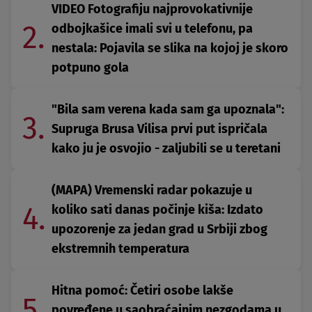
VIDEO Fotografiju najprovokativnije
2.
odbojkašice imali svi u telefonu, pa
nestala: Pojavila se slika na kojoj je skoro
potpuno gola
"Bila sam verena kada sam ga upoznala":
3.
Supruga Brusa Vilisa prvi put ispričala
kako ju je osvojio - zaljubili se u teretani
(MAPA) Vremenski radar pokazuje u
4.
koliko sati danas počinje kiša: Izdato
upozorenje za jedan grad u Srbiji zbog
ekstremnih temperatura
Hitna pomoć: Četiri osobe lakše
5.
povređene u saobraćajnim nezgodama u