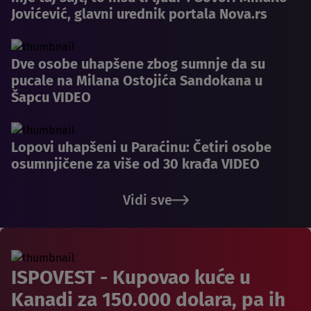
Jovićević, glavni urednik portala Nova.rs
Dve osobe uhapšene zbog sumnje da su
pucale na Milana Ostojića Sandokana u
Šapcu VIDEO
Lopovi uhapšeni u Paraćinu: Četiri osobe
osumnjičene za više od 30 krađa VIDEO
Vidi sve
ISPOVEST - Kupovao kuće u
Kanadi za 150.000 dolara, pa ih