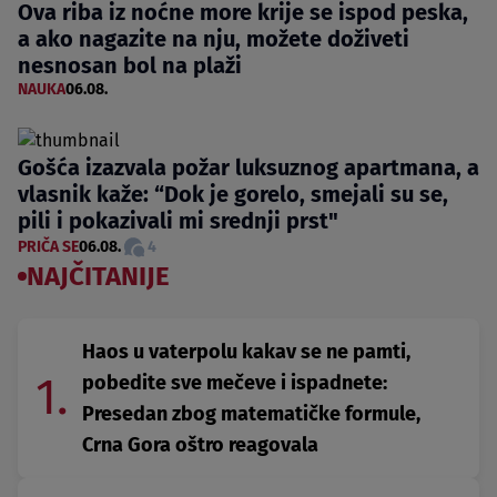
Ova riba iz noćne more krije se ispod peska,
a ako nagazite na nju, možete doživeti
nesnosan bol na plaži
NAUKA
06.08.
Gošća izazvala požar luksuznog apartmana, a
vlasnik kaže: “Dok je gorelo, smejali su se,
pili i pokazivali mi srednji prst"
PRIČA SE
06.08.
4
NAJČITANIJE
Haos u vaterpolu kakav se ne pamti,
1.
pobedite sve mečeve i ispadnete:
Presedan zbog matematičke formule,
Crna Gora oštro reagovala