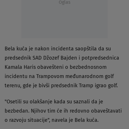
Oglas
Bela kuća je nakon incidenta saopštila da su
predsednik SAD Džozef Bajden i potpredsednica
Kamala Haris obavešteni o bezbednosnom
incidentu na Trampovom međunarodnom golf
terenu, gde je bivši predsednik Tramp igrao golf.
"Osetili su olakšanje kada su saznali da je
bezbedan. Njihov tim će ih redovno obaveštavati
o razvoju situacije", navela je Bela kuća.