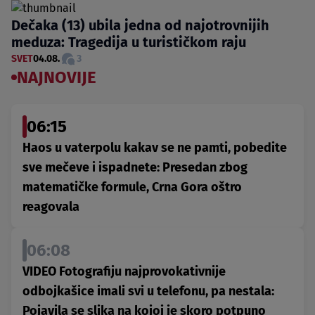
Dečaka (13) ubila jedna od najotrovnijih
meduza: Tragedija u turističkom raju
SVET
04.08.
3
NAJNOVIJE
06:15
Haos u vaterpolu kakav se ne pamti, pobedite
sve mečeve i ispadnete: Presedan zbog
matematičke formule, Crna Gora oštro
reagovala
06:08
VIDEO Fotografiju najprovokativnije
odbojkašice imali svi u telefonu, pa nestala:
Pojavila se slika na kojoj je skoro potpuno