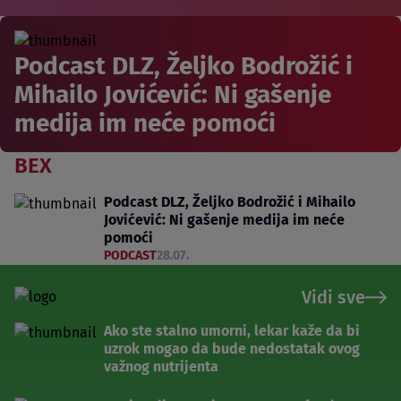
Podcast DLZ, Željko Bodrožić i
Mihailo Jovićević: Ni gašenje
medija im neće pomoći
BEX
Podcast DLZ, Željko Bodrožić i Mihailo
Jovićević: Ni gašenje medija im neće
pomoći
PODCAST
28.07.
Vidi sve
Ako ste stalno umorni, lekar kaže da bi
uzrok mogao da bude nedostatak ovog
važnog nutrijenta