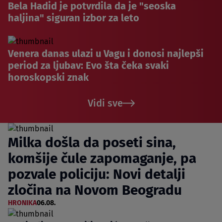
Bela Hadid je potvrdila da je "seoska
haljina" siguran izbor za leto
Venera danas ulazi u Vagu i donosi najlepši
period za ljubav: Evo šta čeka svaki
horoskopski znak
Vidi sve
Milka došla da poseti sina,
komšije čule zapomaganje, pa
pozvale policiju: Novi detalji
zločina na Novom Beogradu
HRONIKA
06.08.