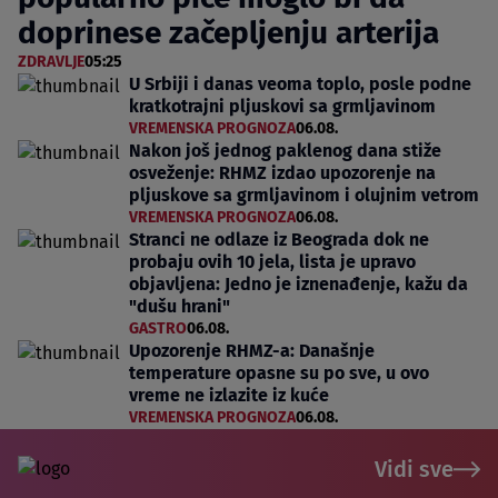
doprinese začepljenju arterija
ZDRAVLJE
05:25
U Srbiji i danas veoma toplo, posle podne
kratkotrajni pljuskovi sa grmljavinom
VREMENSKA PROGNOZA
06.08.
Nakon još jednog paklenog dana stiže
osveženje: RHMZ izdao upozorenje na
pljuskove sa grmljavinom i olujnim vetrom
VREMENSKA PROGNOZA
06.08.
Stranci ne odlaze iz Beograda dok ne
probaju ovih 10 jela, lista je upravo
objavljena: Jedno je iznenađenje, kažu da
"dušu hrani"
GASTRO
06.08.
Upozorenje RHMZ-a: Današnje
temperature opasne su po sve, u ovo
vreme ne izlazite iz kuće
VREMENSKA PROGNOZA
06.08.
Vidi sve