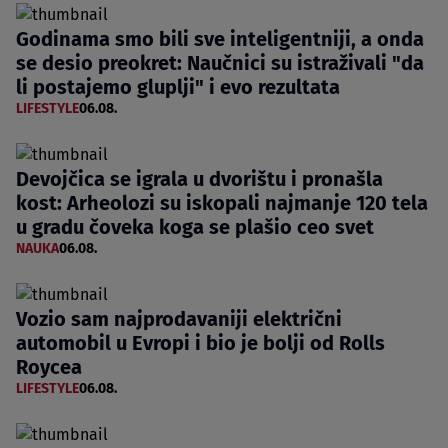
Godinama smo bili sve inteligentniji, a onda
se desio preokret: Naučnici su istraživali "da
li postajemo gluplji" i evo rezultata
LIFESTYLE
06.08.
Devojčica se igrala u dvorištu i pronašla
kost: Arheolozi su iskopali najmanje 120 tela
u gradu čoveka koga se plašio ceo svet
NAUKA
06.08.
Vozio sam najprodavaniji električni
automobil u Evropi i bio je bolji od Rolls
Roycea
LIFESTYLE
06.08.