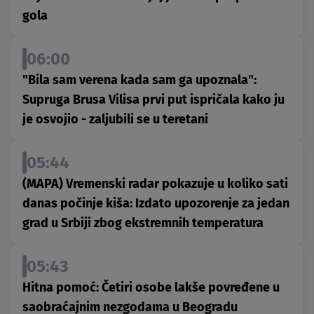
gola
06:00
"Bila sam verena kada sam ga upoznala":
Supruga Brusa Vilisa prvi put ispričala kako ju
je osvojio - zaljubili se u teretani
05:44
(MAPA) Vremenski radar pokazuje u koliko sati
danas počinje kiša: Izdato upozorenje za jedan
grad u Srbiji zbog ekstremnih temperatura
05:43
Hitna pomoć: Četiri osobe lakše povređene u
saobraćajnim nezgodama u Beogradu