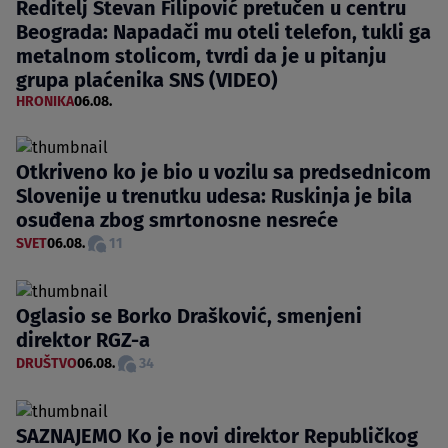
Reditelj Stevan Filipović pretučen u centru
Beograda: Napadači mu oteli telefon, tukli ga
metalnom stolicom, tvrdi da je u pitanju
grupa plaćenika SNS (VIDEO)
HRONIKA
06.08.
Otkriveno ko je bio u vozilu sa predsednicom
Slovenije u trenutku udesa: Ruskinja je bila
osuđena zbog smrtonosne nesreće
SVET
06.08.
11
Oglasio se Borko Drašković, smenjeni
direktor RGZ-a
DRUŠTVO
06.08.
34
SAZNAJEMO Ko je novi direktor Republičkog