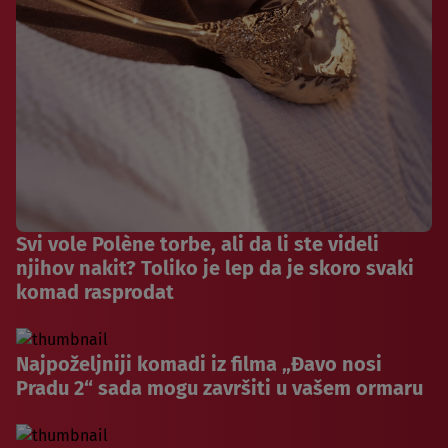
Svi vole Polène torbe, ali da li ste videli
njihov nakit? Toliko je lep da je skoro svaki
komad rasprodat
Najpoželjniji komadi iz filma „Đavo nosi
Pradu 2“ sada mogu završiti u vašem ormaru