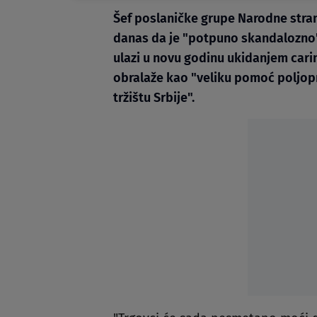
Šef poslaničke grupe Narodne strank
danas da je "potpuno skandalozno"
ulazi u novu godinu ukidanjem carin
obralaže kao "veliku pomoć poljop
tržištu Srbije".