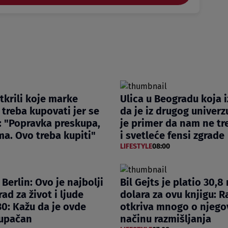
otkrili koje marke
Ulica u Beogradu koja 
 treba kupovati jer se
da je iz drugog univer
: "Popravka preskupa,
je primer da nam ne tr
a. Ovo treba kupiti"
i svetleće fensi zgrade
LIFESTYLE
08:00
i Berlin: Ovo je najbolji
Bil Gejts je platio 30,8
ad za život i ljude
dolara za ovu knjigu: R
0: Kažu da je ovde
otkriva mnogo o njeg
tupačan
načinu razmišljanja