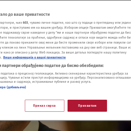
тало до ваше приватности
партнери, њих
603
, чувамо личне податке, као што су подаци о прегледању или једин
ори, и приступамо им на вашем уређају. Избором опције Прихватам омогућићете те
е подржавају сврхе наведене у делу "ми и наши партнери обрађујемо податке да бис
ћите технологије за праћење, одређени садржај и огласи које видите можда неће б
ете да поново прикажете овај мени да бисте променили своје изборе или повукли саг
у кликом на линк Управљање жељеним поставкама на дну ове веб странице. Ваши и
 како је описано у делу: Wеб локација. За више детаља погледајте нашу политику
и.
Више информација о вашој приватности
и партнери обрађујемо податке да бисмо обезбедили:
одатака о прецизној геолокацији. Активно скенирање карактеристика уређаја за
ију. Чување и/или приступ информацијама на уређају. Персонализовано оглашавањ
шавања и садржаја, истраживање публике и развој услуга.
нера (добављача)
Приказ сврха
Прихватам