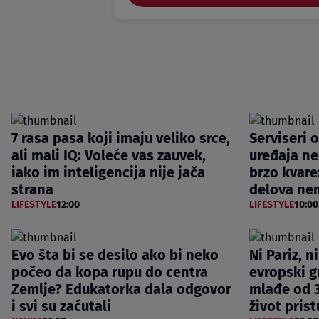
7 rasa pasa koji imaju veliko srce,
Serviseri 
ali mali IQ: Voleće vas zauvek,
uređaja ne
iako im inteligencija nije jača
brzo kvare
strana
delova nem
LIFESTYLE
12:00
LIFESTYLE
10:00
Evo šta bi se desilo ako bi neko
Ni Pariz, n
počeo da kopa rupu do centra
evropski gr
Zemlje? Edukatorka dala odgovor
mlađe od 3
i svi su zaćutali
život pris