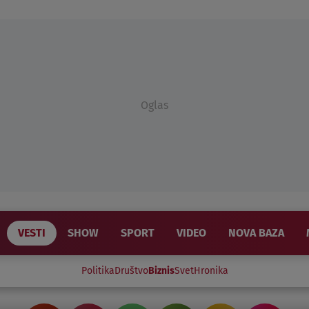
Oglas
VESTI
SHOW
SPORT
VIDEO
NOVA BAZA
Politika
Društvo
Biznis
Svet
Hronika