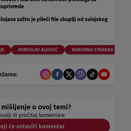
joprivrede
ava zašto je pileći file skuplji od svinjskog
JE
MIROSLAV ALEKSIĆ
NARODNA STRANKA
P
režama:
 mišljenje o ovoj temi?
kusiji ili pročitaj komentare
koji će ostaviti komentar