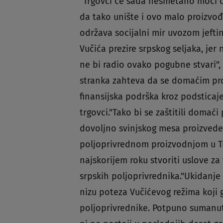
"Trgovci će sada nesmetano moći da
da tako unište i ovo malo proizvođa
održava socijalni mir uvozom jefti
Vučića prezire srpskog seljaka, jer
ne bi radio ovako pogubne stvari", 
stranka zahteva da se domaćim pr
finansijska podrška kroz podsticaje
trgovci."Tako bi se zaštitili domaći
dovoljno svinjskog mesa proizvedeno
poljoprivrednom proizvodnjom u T
najskorijem roku stvoriti uslove za
srpskih poljoprivrednika."Ukidanje 
nizu poteza Vučićevog režima koji
poljoprivrednike. Potpuno sumanu