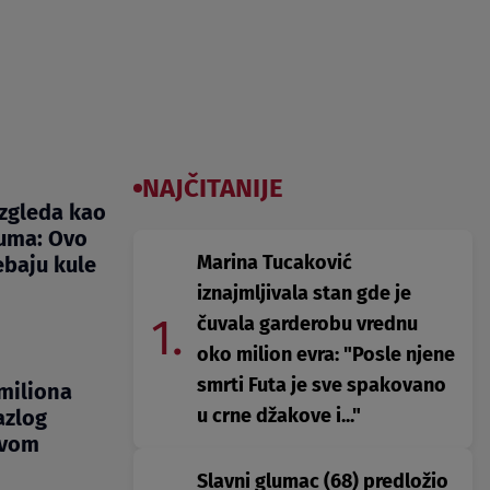
NAJČITANIJE
izgleda kao
zuma: Ovo
Marina Tucaković
ebaju kule
iznajmljivala stan gde je
1.
čuvala garderobu vrednu
oko milion evra: "Posle njene
smrti Futa je sve spakovano
 miliona
u crne džakove i..."
azlog
ovom
Slavni glumac (68) predložio