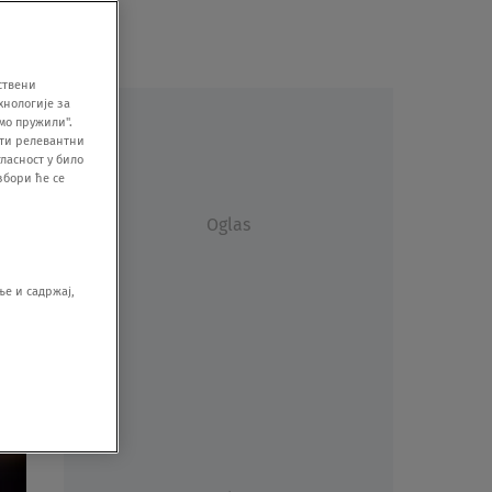
ствени
хнологије за
мо пружили".
ити релевантни
ласност у било
збори ће се
Oglas
е и садржај,