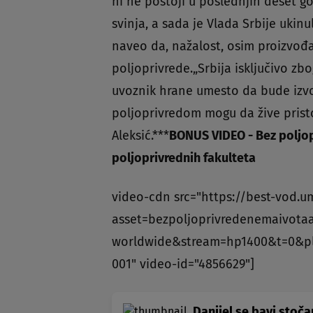
ni ne postoji u poslednjih deset g
svinja, a sada je Vlada Srbije ukinul
naveo da, nažalost, osim proizvođa
poljoprivrede.„Srbija isključivo z
uvoznik hrane umesto da bude izvozn
poljoprivredom mogu da žive pristo
Aleksić.***
BONUS VIDEO - Bez poljop
poljoprivrednih fakulteta
video-cdn src="https://best-vod.u
asset=bezpoljoprivredenemaivotaa
worldwide&stream=hp1400&t=0&p
001" video-id="4856629"]
Danijel se bavi stoč