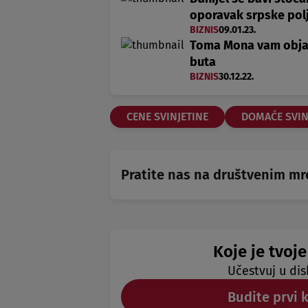
oporavak srpske pol
BIZNIS
09.01.23.
Toma Mona vam objašnj
buta
BIZNIS
30.12.22.
CENE SVINJETINE
DOMAĆE SVIN
Pratite nas na društvenim m
Koje je tvoje
Učestvuj u dis
Budite prvi 