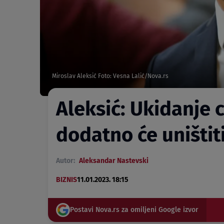
Miroslav Aleksić Foto: Vesna Lalić/Nova.rs
Aleksić: Ukidanje 
dodatno će uništi
Autor:
Aleksandar Nastevski
BIZNIS
11.01.2023. 18:15
Postavi Nova.rs za omiljeni Google izvor