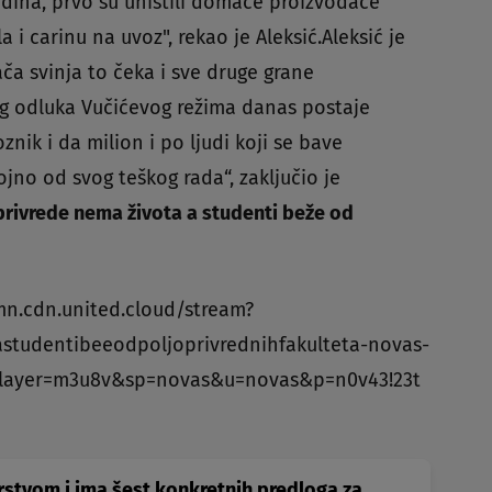
odina, prvo su uništili domaće proizvođače
a i carinu na uvoz", rekao je Aleksić.Aleksić je
ča svinja to čeka i sve druge grane
bog odluka Vučićevog režima danas postaje
ik i da milion i po ljudi koji se bave
jno od svog teškog rada“, zaključio je
rivrede nema života a studenti beže od
mn.cdn.united.cloud/stream?
studentibeeodpoljoprivrednihfakulteta-novas-
layer=m3u8v&sp=novas&u=novas&p=n0v43!23t
arstvom i ima šest konkretnih predloga za