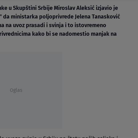
e u Skupštini Srbije Miroslav Aleksić izjavio je
 da ministarka poljoprivrede Jelena Tanasković
a na uvoz prasadi i svinja i to istovremeno
rivrednicima kako bi se nadomestio manjak na
Oglas