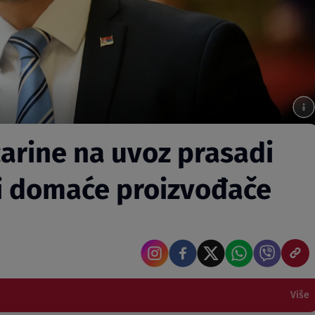
carine na uvoz prasadi
ti domaće proizvođače
Više