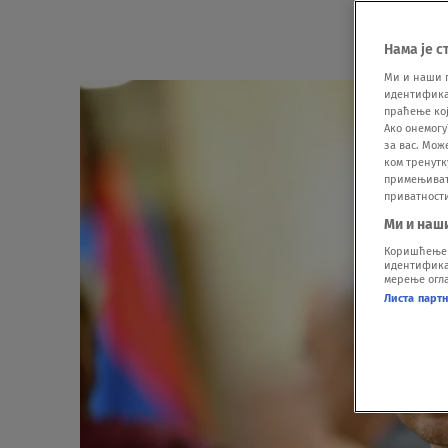
Нама је с
Ми и наши 
идентификат
праћење кој
Ако онемогу
за вас. Мож
ком тренутк
примењивати
приватност
Ми и наш
Коришћење п
идентификац
мерење огла
Листа парт