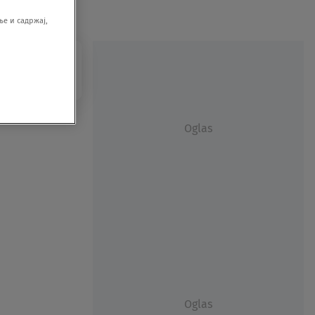
е и садржај,
Oglas
Oglas