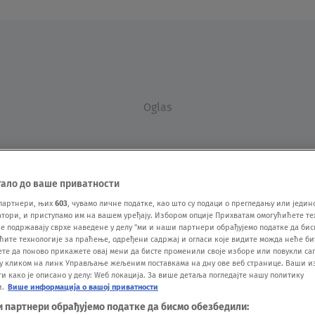
Oglas
тало до ваше приватности
партнери, њих
603
, чувамо личне податке, као што су подаци о прегледању или једин
ори, и приступамо им на вашем уређају. Избором опције Прихватам омогућићете те
е подржавају сврхе наведене у делу "ми и наши партнери обрађујемо податке да бис
VESTI
SHOW
SPORT
VIDEO
NOVA BAZA
ћите технологије за праћење, одређени садржај и огласи које видите можда неће б
ете да поново прикажете овај мени да бисте променили своје изборе или повукли саг
у кликом на линк Управљање жељеним поставкама на дну ове веб странице. Ваши и
 како је описано у делу: Wеб локација. За више детаља погледајте нашу политику
и.
Више информација о вашој приватности
и партнери обрађујемо податке да бисмо обезбедили: