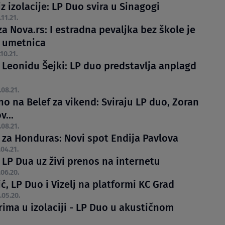
z izolacije: LP Duo svira u Sinagogi
.11.21.
a Nova.rs: I estradna pevaljka bez škole je
 umetnica
.10.21.
 Leonidu Šejki: LP duo predstavlja anplagd
.08.21.
o na Belef za vikend: Sviraju LP duo, Zoran
...
.08.21.
 za Honduras: Novi spot Endija Pavlova
.04.21.
 LP Dua uz živi prenos na internetu
.06.20.
ić, LP Duo i Vizelj na platformi KC Grad
.05.20.
rima u izolaciji - LP Duo u akustičnom