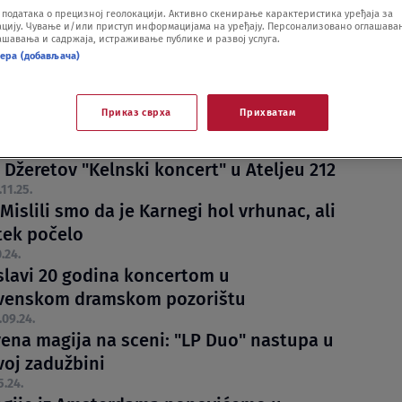
одатака о прецизној геолокацији. Активно скенирање карактеристика уређаја за
ију. Чување и/или приступ информацијама на уређају. Персонализовано оглашавањ
шавања и садржаја, истраживање публике и развој услуга.
нера (добављача)
Приказ сврха
Прихватам
premijerno izvodi jedan od najvažnijih
 Džeretov "Kelnski koncert" u Ateljeu 212
.11.25.
Mislili smo da je Karnegi hol vrhunac, ali
 tek počelo
.24.
slavi 20 godina koncertom u
venskom dramskom pozorištu
.09.24.
vena magija na sceni: "LP Duo" nastupa u
voj zadužbini
5.24.