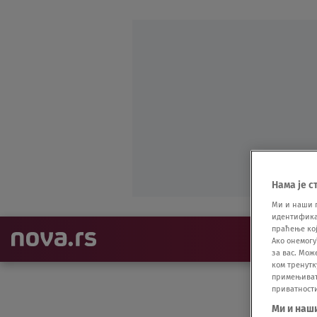
Нама је с
Ми и наши 
идентификат
праћење кој
NAJNOVIJE
Ако онемогу
за вас. Мож
ком тренутк
примењивати
приватност
Ми и наш