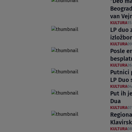
"Deo ma
Beograd
van Vej
KULTURA
15
LP duo 
izložbom
KULTURA
09
Posle e
besplat
KULTURA
26
Putnici 
LP Duo 
KULTURA
04
Put ih j
Dua
KULTURA
07
Regiona
Klavirs
KULTURA
08