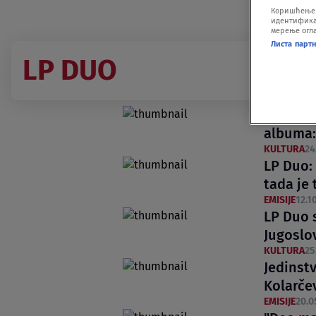
Коришћење п
идентификац
мерење огла
Листа парт
LP DUO
LP Duo 
albuma:
KULTURA
24
LP Duo: 
tada je
EMISIJE
12.10
LP Duo 
Jugoslo
KULTURA
25
Jedinst
Kolarče
EMISIJE
20.0