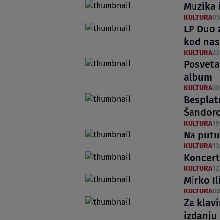
Muzika i
KULTURA
05
LP Duo z
kod nas
KULTURA
23
Posveta
album
KULTURA
20
Besplatn
Šandorov
KULTURA
19
Na putu
KULTURA
12
Koncert
KULTURA
12
Mirko Il
KULTURA
08
Za klavi
izdanju