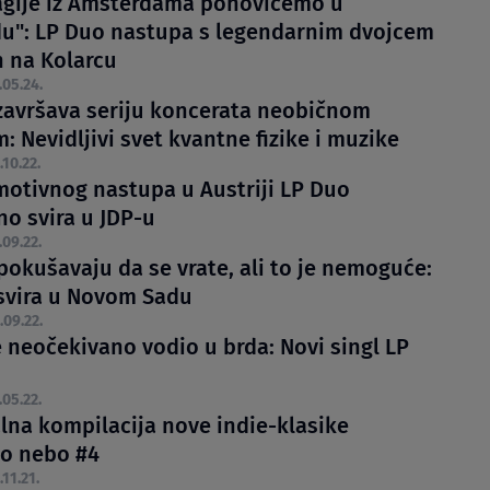
gije iz Amsterdama ponovićemo u
u": LP Duo nastupa s legendarnim dvojcem
n na Kolarcu
.05.24.
završava seriju koncerata neobičnom
: Nevidljivi svet kvantne fizike i muzike
.10.22.
motivnog nastupa u Austriji LP Duo
no svira u JDP-u
.09.22.
pokušavaju da se vrate, ali to je nemoguće:
svira u Novom Sadu
.09.22.
e neočekivano vodio u brda: Novi singl LP
.05.22.
lna kompilacija nove indie-klasike
ko nebo #4
.11.21.