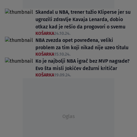
Skandal u NBA, trener tužio Kliperse jer su
ugrozili zdravlje Kavaja Lenarda, dobio
otkaz kad je rešio da progovori o svemu
KOŠARKA
24.10.24.
NBA zvezda opet povređena, veliki
problem za tim koji nikad nije uzeo titulu
KOŠARKA
15.10.24.
Ko je najbolji NBA igrač bez MVP nagrade?
Evo šta misli Jokićev dežurni kritičar
KOŠARKA
19.09.24.
Oglas