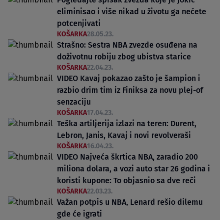
eliminisao i više nikad u životu ga nećete
potcenjivati
KOŠARKA
28.05.23.
Strašno: Sestra NBA zvezde osuđena na
doživotnu robiju zbog ubistva starice
KOŠARKA
22.04.23.
VIDEO Kavaj pokazao zašto je šampion i
razbio drim tim iz Finiksa za novu plej-of
senzaciju
KOŠARKA
17.04.23.
Teška artiljerija izlazi na teren: Durent,
Lebron, Janis, Kavaj i novi revolveraši
KOŠARKA
16.04.23.
VIDEO Najveća škrtica NBA, zaradio 200
miliona dolara, a vozi auto star 26 godina i
koristi kupone: To objasnio sa dve reči
KOŠARKA
22.03.23.
Važan potpis u NBA, Lenard rešio dilemu
gde će igrati