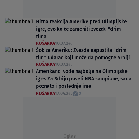
Hitna reakcija Amerike pred Olimpijske
igre, evo ko će zameniti zvezdu "drim
tima"
KOŠARKA
10.07.24.
Šok za Ameriku: Zvezda napustila "drim
tim", udarac koji može da pomogne Srbiji
KOŠARKA
10.07.24.
Amerikanci vode najbolje na Olimpijske
igre: Za Srbiju poveli NBA šampione, sada
poznato i poslednje ime
KOŠARKA
17.04.24.
2
Oglas