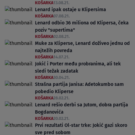
KOŠARKA
13.08.21.
Lenard ipak ostaje u Klipersima
KOŠARKA
07.08.21.
Lenard odbio 36 miliona od Klipersa, čeka
poziv "supertima"
KOŠARKA
02.08.21.
Muke za Kliperse, Lenard doživeo jednu od
najtežih povreda
KOŠARKA
14.07.21.
Jokić i Porter među probranima, ali tek
sledi težak zadatak
KOŠARKA
30.04.21.
Strašna partija Janisa: Adetokumbo sam
pobedio Kliperse
KOŠARKA
28.02.21.
Lenard rešio derbi sa Jutom, dobra partija
Bogdanovića
KOŠARKA
20.02.21.
Prvi rezultati Ol-star trke: Jokić gazi skoro
sve pred sobom