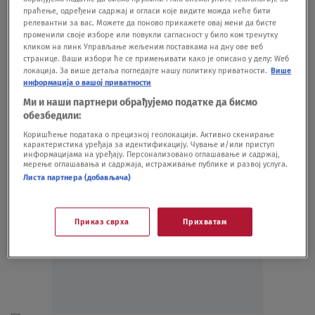
KOŠARKA
10.07.
праћење, одређени садржај и огласи које видите можда неће бити
Haos u NBA i veliki udarac za Darka
релевантни за вас. Можете да поново прикажете овај мени да бисте
Rajakovića: Stopiran trejd Kavaja Lenarda,
променили своје изборе или повукли сагласност у било ком тренутку
кликом на линк Управљање жељеним поставкама на дну ове веб
umešan i FBI
странице. Ваши избори ће се примењивати како је описано у делу: Wеб
KOŠARKA
09.07.
локација. За више детаља погледајте нашу политику приватности.
Више
VIDEO Bogdanović u civilu gledao rekord
информација о вашој приватности
karijere Lenarda: Meč kakav nikad pre nije
Ми и наши партнери обрађујемо податке да бисмо
viđen, Dončić razmontirao "kraljeve"
обезбедили:
KOŠARKA
29.12.25.
Коришћење података о прецизној геолокацији. Активно скенирање
карактеристика уређаја за идентификацију. Чување и/или приступ
информацијама на уређају. Персонализовано оглашавање и садржај,
мерење оглашавања и садржаја, истраживање публике и развој услуга.
Листа партнера (добављача)
Приказ сврха
Прихватам
Oglas