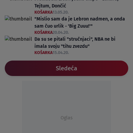
Tejtum, Dončić
KOŠARKA
13.05.20.
"Mislio sam da je Lebron nadmen, a onda
sam čuo urlik - 'Big Zuuu!'"
KOŠARKA
20.04.20.
Da su se pitali "stručnjaci", NBA ne bi
imala svoju "tihu zvezdu"
KOŠARKA
15.04.20.
Sledeća
Oglas