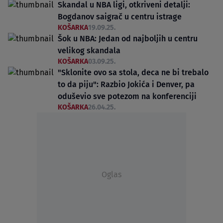
Skandal u NBA ligi, otkriveni detalji:
Bogdanov saigrač u centru istrage
KOŠARKA
19.09.25.
Šok u NBA: Jedan od najboljih u centru
velikog skandala
KOŠARKA
03.09.25.
"Sklonite ovo sa stola, deca ne bi trebalo
to da piju": Razbio Jokića i Denver, pa
oduševio sve potezom na konferenciji
KOŠARKA
26.04.25.
Oglas