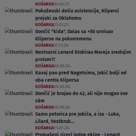
KOŠARKA
04.02.21.
Pokuševski delio asistencije, Klipersi
prejaki za Oklahomu
KOŠARKA
23.01.21.
Dončić "kida", Dalas sa +50 urnisao
Kliperse na poluvremenu
KOŠARKA
27.12.20.
Nestvarni Lenard blokirao Mareja srednjim
prstom?!
KOŠARKA
08.09.20.
Kavaj pao pred Nagetsima, Jokić bolji od
oba centra Klipersa
KOŠARKA
06.09.20.
Dončić je brojao do 42, ali nije mogao sve
sȃm
KOŠARKA
18.08.20.
Samo petorica pre Jokića, a iza - Luka,
Lilard, Vestbruk...
KOŠARKA
11.07.20.
Promašeni ziceri jedne ekipe - Lenard,