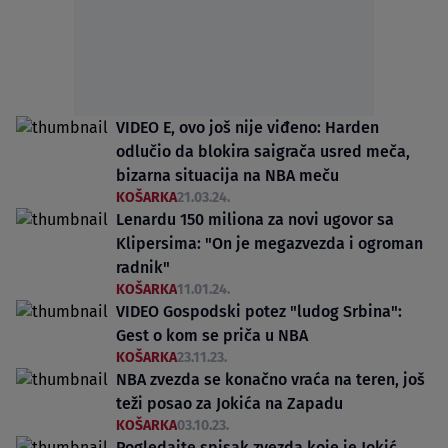
VIDEO E, ovo još nije viđeno: Harden
odlučio da blokira saigrača usred meča,
bizarna situacija na NBA meču
KOŠARKA
21.03.24.
Lenardu 150 miliona za novi ugovor sa
Klipersima: "On je megazvezda i ogroman
radnik"
KOŠARKA
11.01.24.
VIDEO Gospodski potez "ludog Srbina":
Gest o kom se priča u NBA
KOŠARKA
23.11.23.
NBA zvezda se konačno vraća na teren, još
teži posao za Jokića na Zapadu
KOŠARKA
03.10.23.
Pogledajte spisak zvezda koje je Jokić