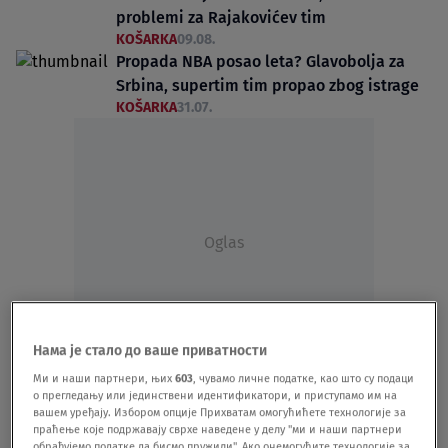
problemi za Rajakovićev tim
KOŠARKA
09.08.
Propada NBA posao leta? Glavobolja za
Srbina, supertim tim propao zbog istrage
KOŠARKA
31.07.
Oglas
Нама је стало до ваше приватности
NBA liga stopirala trejd: Rajaković ostaje
Ми и наши партнери, њих
603
, чувамо личне податке, као што су подаци
о прегледању или јединствени идентификатори, и приступамо им на
bez pojačanja leta, evo šta se desilo iako
вашем уређају. Избором опције Прихватам омогућићете технологије за
je sve bilo dogovoreno
праћење које подржавају сврхе наведене у делу "ми и наши партнери
обрађујемо податке да бисмо пружили". Ако онемогућите технологије за