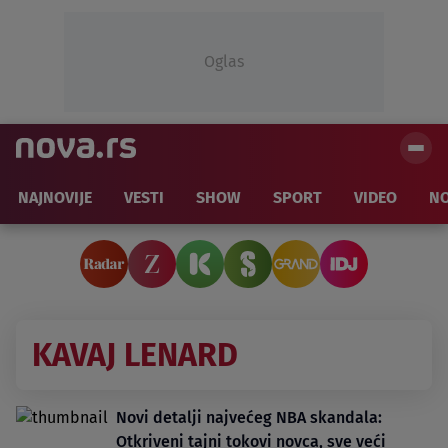
Oglas
NAJNOVIJE
VESTI
SHOW
SPORT
VIDEO
NO
KAVAJ LENARD
Novi detalji najvećeg NBA skandala:
Otkriveni tajni tokovi novca, sve veći