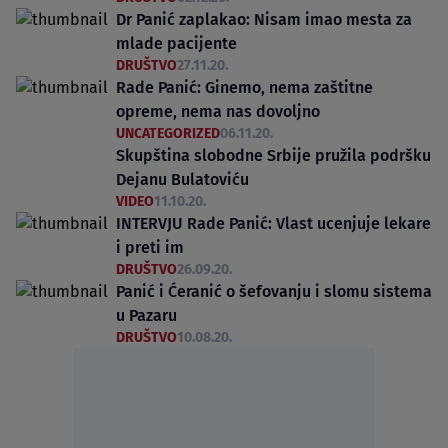
Dr Panić zaplakao: Nisam imao mesta za
mlade pacijente
DRUŠTVO
27.11.20.
Rade Panić: Ginemo, nema zaštitne
opreme, nema nas dovoljno
UNCATEGORIZED
06.11.20.
Skupština slobodne Srbije pružila podršku
Dejanu Bulatoviću
VIDEO
11.10.20.
INTERVJU Rade Panić: Vlast ucenjuje lekare
i preti im
DRUŠTVO
26.09.20.
Panić i Ćeranić o šefovanju i slomu sistema
u Pazaru
DRUŠTVO
10.08.20.