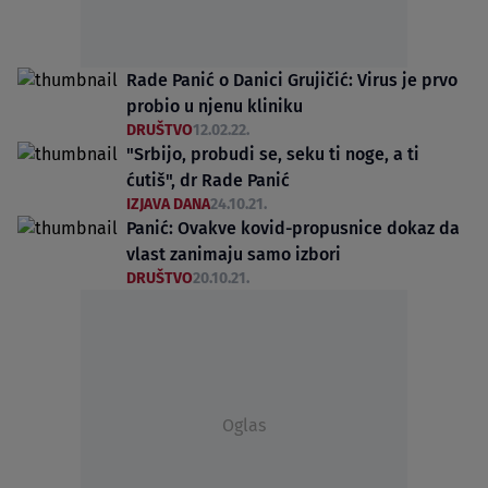
Rade Panić o Danici Grujičić: Virus je prvo
probio u njenu kliniku
DRUŠTVO
12.02.22.
"Srbijo, probudi se, seku ti noge, a ti
ćutiš", dr Rade Panić
IZJAVA DANA
24.10.21.
Panić: Ovakve kovid-propusnice dokaz da
vlast zanimaju samo izbori
DRUŠTVO
20.10.21.
Oglas