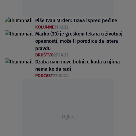
Piše Ivan Mrđen: Trava ispred pećine
KOLUMNE
21.12.22.
Marko (30) je greškom lekara u životnoj
opasnosti, može li porodica da istera
pravdu
DRUŠTVO
27.10.22.
Džaba nam nove bolnice kada u njima
nema ko da radi
PODCAST
27.10.22.
Oglas