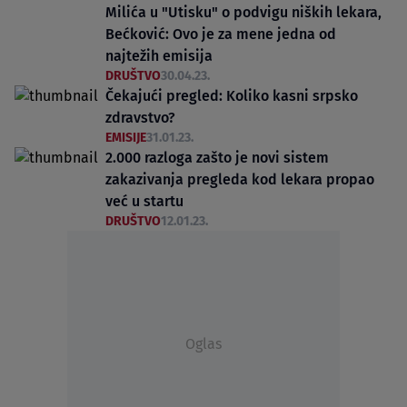
Milića u "Utisku" o podvigu niških lekara,
Bećković: Ovo je za mene jedna od
najtežih emisija
DRUŠTVO
30.04.23.
Čekajući pregled: Koliko kasni srpsko
zdravstvo?
EMISIJE
31.01.23.
2.000 razloga zašto je novi sistem
zakazivanja pregleda kod lekara propao
već u startu
DRUŠTVO
12.01.23.
Oglas