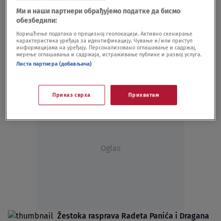
Panić: Lekari nezadovoljni, čak i ja u 52.
Ми и наши партнери обрађујемо податке да бисмо
godini razmišljam o odlasku iz Srbije
обезбедили:
DRUŠTVO
02.06.23.
Коришћење података о прецизној геолокацији. Активно скенирање
Nakon hajke na niške lekare i žestoke
карактеристика уређаја за идентификацију. Чување и/или приступ
rasprave u "Utisku" s Radetom Panićem
информацијама на уређају. Персонализовано оглашавање и садржај,
мерење оглашавања и садржаја, истраживање публике и развој услуга.
opet se oglasio dr Dragan Milić i stavio
Листа партнера (добављача)
tačku na ceo slučaj
DRUŠTVO
01.05.23.
Приказ сврха
Прихватам
Oglas
Žestoka rasprava Radeta Panića i Dragana