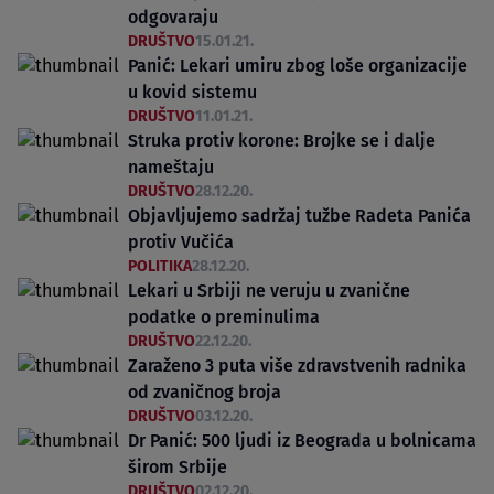
odgovaraju
DRUŠTVO
15.01.21.
Panić: Lekari umiru zbog loše organizacije
u kovid sistemu
DRUŠTVO
11.01.21.
Struka protiv korone: Brojke se i dalje
nameštaju
DRUŠTVO
28.12.20.
Objavljujemo sadržaj tužbe Radeta Panića
protiv Vučića
POLITIKA
28.12.20.
Lekari u Srbiji ne veruju u zvanične
podatke o preminulima
DRUŠTVO
22.12.20.
Zaraženo 3 puta više zdravstvenih radnika
od zvaničnog broja
DRUŠTVO
03.12.20.
Dr Panić: 500 ljudi iz Beograda u bolnicama
širom Srbije
DRUŠTVO
02.12.20.