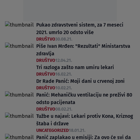
Pukao zdravstveni sistem, za 7 meseci
2021. umrlo 20 odsto više
DRUŠTVO
30.08.21.
Piše Ivan Mrđen: "Rezultati" Ministarstva
zdravlja
DRUŠTVO
12.04.21.
Tri razloga zašto nam umiru lekari
DRUŠTVO
16.02.21.
Dr Rade Panić: Moji dani u crvenoj zoni
DRUŠTVO
10.02.21.
Panić: Mehaničku ventilaciju ne preživi 80
odsto pacijenata
DRUŠTVO
08.02.21.
Tužbe u najavi: Lekari protiv Kona, Kriznog
štaba i države
UNCATEGORIZED
18.01.21.
Panić zaplakao u emisiji: Za ovo će svi da