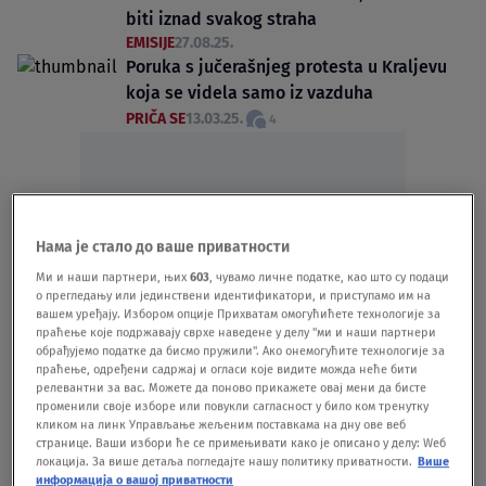
biti iznad svakog straha
EMISIJE
27.08.25.
Poruka s jučerašnjeg protesta u Kraljevu
koja se videla samo iz vazduha
PRIČA SE
13.03.25.
4
Нама је стало до ваше приватности
Oglas
Ми и наши партнери, њих
603
, чувамо личне податке, као што су подаци
о прегледању или јединствени идентификатори, и приступамо им на
вашем уређају. Избором опције Прихватам омогућићете технологије за
праћење које подржавају сврхе наведене у делу "ми и наши партнери
обрађујемо податке да бисмо пружили". Ако онемогућите технологије за
праћење, одређени садржај и огласи које видите можда неће бити
релевантни за вас. Можете да поново прикажете овај мени да бисте
променили своје изборе или повукли сагласност у било ком тренутку
Rade Panić: Ministarstvo manipuliše
кликом на линк Управљање жељеним поставкама на дну ове веб
zdravstvenim radnicima
странице. Ваши избори ће се примењивати како је описано у делу: Wеб
локација. За више детаља погледајте нашу политику приватности.
Више
EMISIJE
06.03.25.
информација о вашој приватности