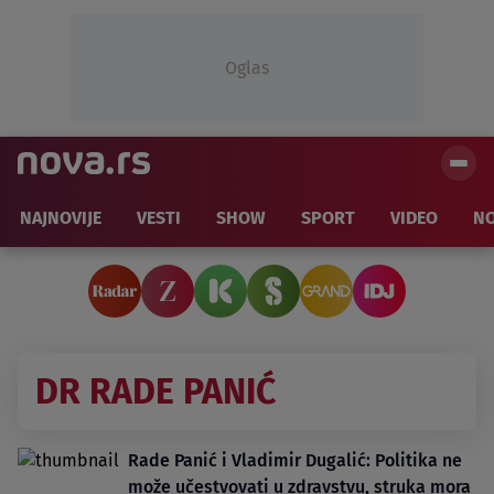
Oglas
NAJNOVIJE
VESTI
SHOW
SPORT
VIDEO
NO
DR RADE PANIĆ
Rade Panić i Vladimir Dugalić: Politika ne
može učestvovati u zdravstvu, struka mora