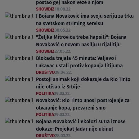
postao gej nakon veze s njom
SHOWBIZ
18.08.22.
I Bojana Novaković ima svoju seriju za trku
na svetskom striming servisu
SHOWBIZ
30.05.22.
"Željka Mitrovića treba hapsiti": Bojana
Novaković o novom nasilju u rijalitiju
SHOWBIZ
27.05.22.
Blokada trajala 45 minuta: Valjevo i
Lukavac ustali protiv kopanja litijuma
DRUŠTVO
29.04.22.
Postoji snimak koji dokazuje da Rio Tinto
nije otišao iz Srbije
POLITIKA
29.03.22.
Novaković: Rio Tinto unosi postrojenje za
otvaranje kopa, prevareni smo
POLITIKA
29.03.22.
Bojana Novaković i ekolozi sutra iznose
dokaze: Projekat Jadar nije ukinut
DRUŠTVO
28.03.22.