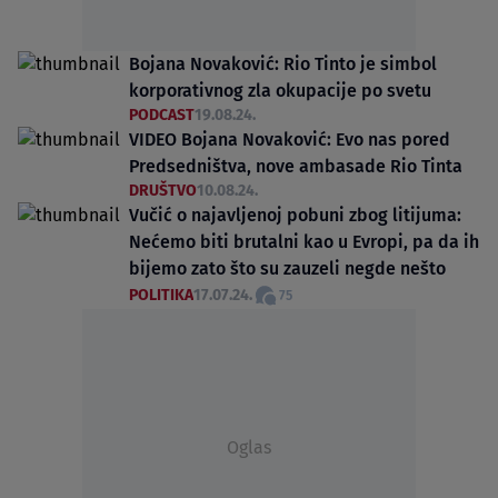
Bojana Novaković: Rio Tinto je simbol
korporativnog zla okupacije po svetu
PODCAST
19.08.24.
VIDEO Bojana Novaković: Evo nas pored
Predsedništva, nove ambasade Rio Tinta
DRUŠTVO
10.08.24.
Vučić o najavljenoj pobuni zbog litijuma:
Nećemo biti brutalni kao u Evropi, pa da ih
bijemo zato što su zauzeli negde nešto
POLITIKA
17.07.24.
75
Oglas