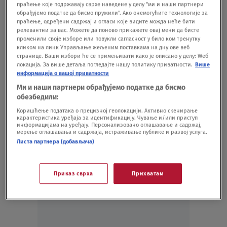
Ćao Nevena: BOJANA NOVAKOVIĆ, sve i da
праћење које подржавају сврхе наведене у делу "ми и наши партнери
обрађујемо податке да бисмо пружили". Ако онемогућите технологије за
je Majka Tereza na vlasti rudnika neće biti
праћење, одређени садржај и огласи које видите можда неће бити
EMISIJE
18.11.25.
релевантни за вас. Можете да поново прикажете овај мени да бисте
Rudnik litijuma u dolini Jadra opet prolazi
променили своје изборе или повукли сагласност у било ком тренутку
кликом на линк Управљање жељеним поставкама на дну ове веб
ispod radara: Rok za podnošenje žalbi
странице. Ваши избори ће се примењивати како је описано у делу: Wеб
građana ističe sutra
локација. За више детаља погледајте нашу политику приватности.
Више
EMISIJE
05.12.24.
информација о вашој приватности
Novaković: Umesto da hapse lopove koji
Ми и наши партнери обрађујемо податке да бисмо
kradu izbore, oni hapse mlade koji štite
обезбедили:
zemlju, vazduh i vodu
Коришћење података о прецизној геолокацији. Активно скенирање
карактеристика уређаја за идентификацију. Чување и/или приступ
DRUŠTVO
19.08.24.
информацијама на уређају. Персонализовано оглашавање и садржај,
мерење оглашавања и садржаја, истраживање публике и развој услуга.
Листа партнера (добављача)
Приказ сврха
Прихватам
Oglas