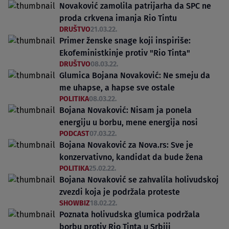
Novaković zamolila patrijarha da SPC ne
proda crkvena imanja Rio Tintu
DRUŠTVO
21.03.22.
Primer ženske snage koji inspiriše:
Ekofeministkinje protiv "Rio Tinta"
DRUŠTVO
08.03.22.
Glumica Bojana Novaković: Ne smeju da
me uhapse, a hapse sve ostale
POLITIKA
08.03.22.
Bojana Novaković: Nisam ja ponela
energiju u borbu, mene energija nosi
PODCAST
07.03.22.
Bojana Novaković za Nova.rs: Sve je
konzervativno, kandidat da bude žena
POLITIKA
25.02.22.
Bojana Novaković se zahvalila holivudskoj
zvezdi koja je podržala proteste
SHOWBIZ
18.02.22.
Poznata holivudska glumica podržala
borbu protiv Rio Tinta u Srbiji