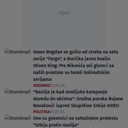
Oglas
Goran Bogdan se gušio od straha na setu
serije "Fargo", a Đurička javno hvalio
Stiven King: Pre Bikovića ovi glumci sa
naših prostora su harali holivudskim
serijama
SHOWBIZ
13.01.24.
"Nasilje je kad medijske kampanje
dovedu do ubistva": Snažna poruka Bojane
Novaković ispred Skupštine Srbije VIDEO
POLITIKA
01.07.23.
Ovo su govornici na sutrašnjem protestu
"Srbija protiv nasilja"