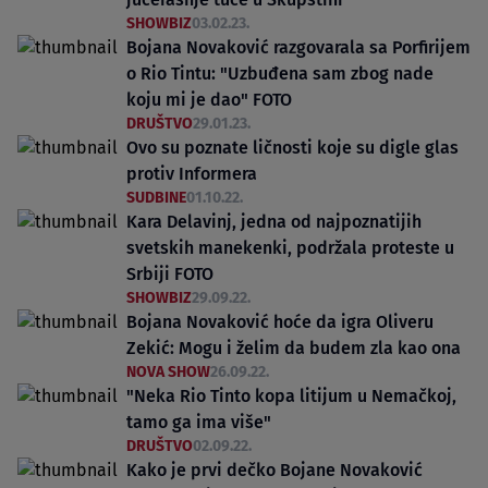
SHOWBIZ
03.02.23.
Bojana Novaković razgovarala sa Porfirijem
o Rio Tintu: "Uzbuđena sam zbog nade
koju mi je dao" FOTO
DRUŠTVO
29.01.23.
Ovo su poznate ličnosti koje su digle glas
protiv Informera
SUDBINE
01.10.22.
Kara Delavinj, jedna od najpoznatijih
svetskih manekenki, podržala proteste u
Srbiji FOTO
SHOWBIZ
29.09.22.
Bojana Novaković hoće da igra Oliveru
Zekić: Mogu i želim da budem zla kao ona
NOVA SHOW
26.09.22.
"Neka Rio Tinto kopa litijum u Nemačkoj,
tamo ga ima više"
DRUŠTVO
02.09.22.
Kako je prvi dečko Bojane Novaković