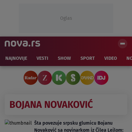
Oglas
NAJNOVIJE
VESTI
SHOW
SPORT
VIDEO
NO
BOJANA NOVAKOVIĆ
Šta povezuje srpsku glumicu Bojanu
Novaković sa novinarkom iz Čilea Lejlom: