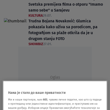
Svetska premijera filma o otporu "Imamo
samo sebe" u Sarajevu
KULTURA
29.07.
Trudna Bojana Novaković: Glumica
pokazala kako uživa sa porodicom, pa
fotografijom sa plaže otkrila da je u
drugom stanju FOTO
SHOWBIZ
27.01.
Oglas
Нама је стало до ваше приватности
Ми и наши партнери, њих
603
, чувамо личне податке, као што су подаци
о прегледању или јединствени идентификатори, и приступамо им на
вашем уређају. Избором опције Прихватам омогућићете технологије за