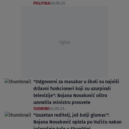
POLITIKA
30.06.23.
Oglas
"Odgovorni za masakar u školi su najviši
državni funkcioneri koji su uzurpirali
televizije": Bojana Novaković oštro
uzvratila ministru prosvete
SUDBINE
04.05.23.
"Izuzetan reditelj, još bolji glumac":
Bojana Novaković oplela po Vučiću nakon
jučerašnje tuče u Skupštini