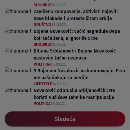
SHOWBIZ
18.02.22.
Završeno kampovanje, aktivisti najavili
nove blokade i proteste širom Srbije
DRUŠTVO
15.02.22.
Bojana Novaković: Vučić nagrađuje Depa
koji tuče ženu, a ignoriše Srbe
SHOWBIZ
15.02.22.
Biljana Srbljanović i Bojana Novaković
nastavile žučnu raspravu
POLITIKA
15.02.22.
S Bojanom Novaković na kampovanju: Prvo
me našminkaju za medije
LIFESTYLE
14.02.22.
Novaković odbrusila Srbljanovićki: Ne
koristi Vučićeve tehnike manipulacije
POLITIKA
13.02.22.
Sledeća