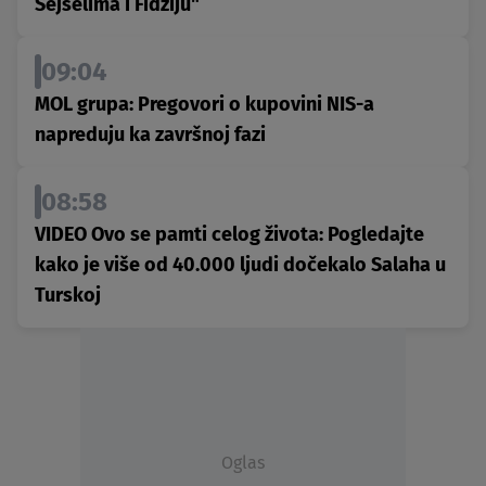
Sejšelima i Fidžiju"
09:04
MOL grupa: Pregovori o kupovini NIS-a
napreduju ka završnoj fazi
08:58
VIDEO Ovo se pamti celog života: Pogledajte
kako je više od 40.000 ljudi dočekalo Salaha u
Turskoj
Oglas