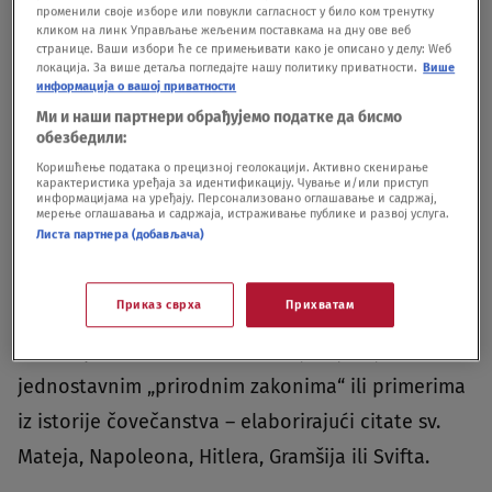
Marković.
променили своје изборе или повукли сагласност у било ком тренутку
кликом на линк Управљање жељеним поставкама на дну ове веб
странице. Ваши избори ће се примењивати како је описано у делу: Wеб
„Obraćanje naciji“ sastoji se iz kratkih monologa
локација. За више детаља погледајте нашу политику приватности.
Више
информација о вашој приватности
odabranih iz istoimene drame i zbirke „Hodam u
Ми и наши партнери обрађујемо податке да бисмо
koloni'“ Askanija Čelestinija. To su pričice iz
обезбедили:
Коришћење података о прецизној геолокацији. Активно скенирање
svakodnevice koje korišćenjem basnolikih
карактеристика уређаја за идентификацију. Чување и/или приступ
информацијама на уређају. Персонализовано оглашавање и садржај,
alegorija slikaju kompleksnu mapu neoliberalne
мерење оглашавања и садржаја, истраживање публике и развој услуга.
Листа партнера (добављача)
sadašnjosti – konzumerske, netrpeljive,
korumpirane, samožive ali i paralisane, depresivne
Приказ сврха
Прихватам
i bezidejne. Svi klasni, rasni i politički problemi
sasvim politički nekorektno, objašnjavaju se
jednostavnim „prirodnim zakonima“ ili primerima
iz istorije čovečanstva – elaborirajući citate sv.
Mateja, Napoleona, Hitlera, Gramšija ili Svifta.