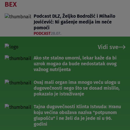
BEX
Podcast DLZ, Željko Bodrožić i Mihailo
Jovićević: Ni gašenje medija im neće
pomoći
PODCAST
28.07.
Vidi sve
Ako ste stalno umorni, lekar kaže da bi
uzrok mogao da bude nedostatak ovog
važnog nutrijenta
Ovaj mali organ ima mnogo veću ulogu u
dugovečnosti nego što se dosad mislilo,
pokazalo je istraživanje
Tajna dugovečnosti Klinta Istvuda: Hranu
koju većina obožava naziva "potpunom
glupošću" i ne želi da je jede ni u 96.
godini