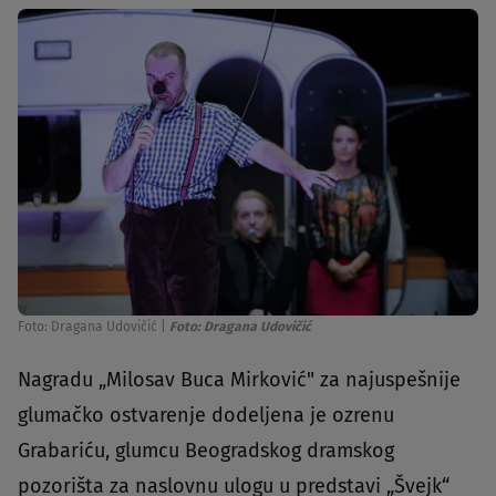
Foto: Dragana Udovičić
|
Foto: Dragana Udovičić
Nagradu „Milosav Buca Mirković" za najuspešnije
glumačko ostvarenje dodeljena je ozrenu
Grabariću, glumcu Beogradskog dramskog
pozorišta za naslovnu ulogu u predstavi „Švejk“