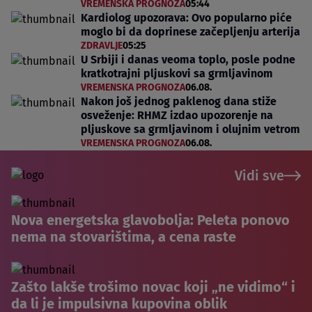
VREMENSKA PROGNOZA
05:44
Kardiolog upozorava: Ovo popularno piće
moglo bi da doprinese začepljenju arterija
ZDRAVLJE
05:25
U Srbiji i danas veoma toplo, posle podne
kratkotrajni pljuskovi sa grmljavinom
VREMENSKA PROGNOZA
06.08.
Nakon još jednog paklenog dana stiže
osveženje: RHMZ izdao upozorenje na
pljuskove sa grmljavinom i olujnim vetrom
VREMENSKA PROGNOZA
06.08.
Vidi sve
Nova energetska glavobolja: Peleta ponovo
nema na stovarištima, a cena raste
Zašto lakše trošimo novac koji „ne vidimo“ i
da li je impulsivna kupovina oblik