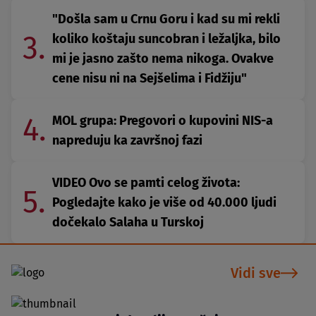
"Došla sam u Crnu Goru i kad su mi rekli
3.
koliko koštaju suncobran i ležaljka, bilo
mi je jasno zašto nema nikoga. Ovakve
cene nisu ni na Sejšelima i Fidžiju"
4.
MOL grupa: Pregovori o kupovini NIS-a
napreduju ka završnoj fazi
VIDEO Ovo se pamti celog života:
5.
Pogledajte kako je više od 40.000 ljudi
dočekalo Salaha u Turskoj
Vidi sve