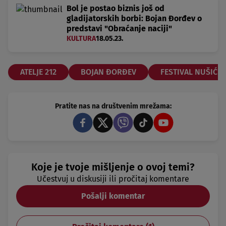
Bol je postao biznis još od
gladijatorskih borbi: Bojan Đorđev o
predstavi "Obraćanje naciji"
KULTURA
18.05.23.
ATELJE 212
BOJAN ĐORĐEV
FESTIVAL NUŠIĆEV
Pratite nas na društvenim mrežama:
Koje je tvoje mišljenje o ovoj temi?
Učestvuj u diskusiji ili pročitaj komentare
Pošalji komentar