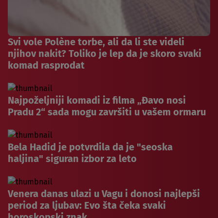
Svi vole Polène torbe, ali da li ste videli
njihov nakit? Toliko je lep da je skoro svaki
komad rasprodat
Najpoželjniji komadi iz filma „Đavo nosi
Pradu 2“ sada mogu završiti u vašem ormaru
Bela Hadid je potvrdila da je "seoska
haljina" siguran izbor za leto
Venera danas ulazi u Vagu i donosi najlepši
period za ljubav: Evo šta čeka svaki
horoskopski znak