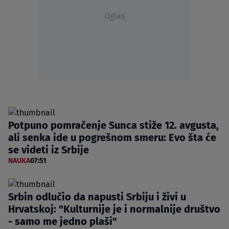
Oglas
Potpuno pomračenje Sunca stiže 12. avgusta,
ali senka ide u pogrešnom smeru: Evo šta će
se videti iz Srbije
NAUKA
07:51
Srbin odlučio da napusti Srbiju i živi u
Hrvatskoj: "Kulturnije je i normalnije društvo
- samo me jedno plaši"