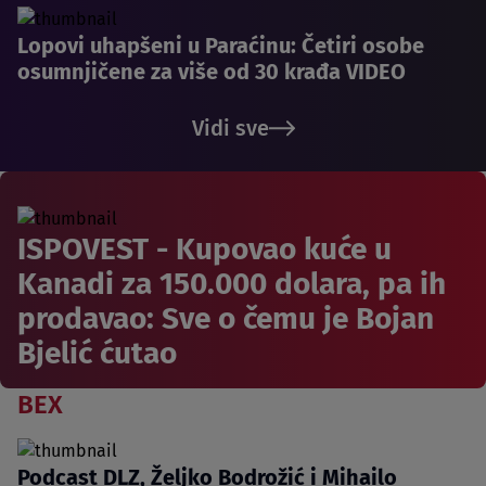
Lopovi uhapšeni u Paraćinu: Četiri osobe
osumnjičene za više od 30 krađa VIDEO
Vidi sve
ISPOVEST - Kupovao kuće u
Kanadi za 150.000 dolara, pa ih
prodavao: Sve o čemu je Bojan
Bjelić ćutao
BEX
Podcast DLZ, Željko Bodrožić i Mihailo