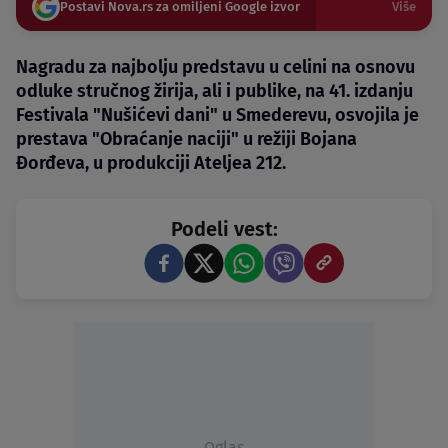
Postavi Nova.rs za omiljeni Google izvor
Više
Nagradu za najbolju predstavu u celini na osnovu
odluke stručnog žirija, ali i publike, na 41. izdanju
Festivala "Nušićevi dani" u Smederevu, osvojila je
prestava "Obraćanje naciji" u režiji Bojana
Đorđeva, u produkciji Ateljea 212.
Podeli vest:
Oglas