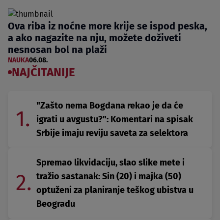
Ova riba iz noćne more krije se ispod peska,
a ako nagazite na nju, možete doživeti
nesnosan bol na plaži
NAUKA
06.08.
NAJČITANIJE
"Zašto nema Bogdana rekao je da će
1.
igrati u avgustu?": Komentari na spisak
Srbije imaju reviju saveta za selektora
Spremao likvidaciju, slao slike mete i
2.
tražio sastanak: Sin (20) i majka (50)
optuženi za planiranje teškog ubistva u
Beogradu