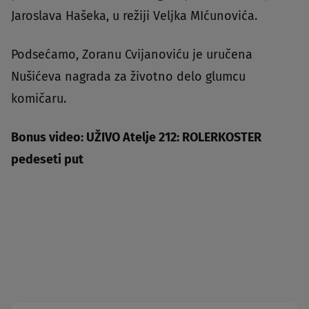
Jaroslava Hašeka, u režiji Veljka MIćunovića.
Podsećamo, Zoranu Cvijanoviću je uručena
Nušićeva nagrada za životno delo glumcu
komičaru.
Bonus video: UŽIVO Atelje 212: ROLERKOSTER
pedeseti put