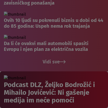
zavisničkog ponašanja
Ovih 10 ljudi su pokrenuli biznis u dobi od 44
do 85 godina: Uspeh nema rok trajanja
Da li će ovakvi mali automobili spasiti
Evropu i njen plan za električna vozila
Vidi sve
Podcast DLZ, Željko Bodrožić i
Mihailo Jovićević: Ni gašenje
medija im neće pomoći