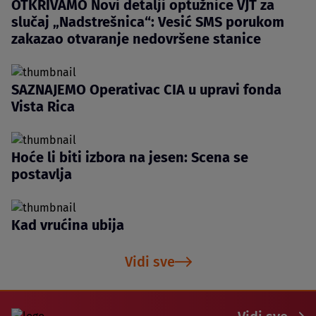
OTKRIVAMO Novi detalji optužnice VJT za
slučaj „Nadstrešnica“: Vesić SMS porukom
zakazao otvaranje nedovršene stanice
SAZNAJEMO Operativac CIA u upravi fonda
Vista Rica
Hoće li biti izbora na jesen: Scena se
postavlja
Kad vrućina ubija
Vidi sve