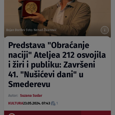
Bojan Đorđev Foto: Nenad Živanović
Predstava "Obraćanje
naciji" Ateljea 212 osvojila
i žiri i publiku: Završeni
41. "Nušićevi dani" u
Smederevu
Autor:
Suzana Sudar
KULTURA
23.05.2024. 07:43
1