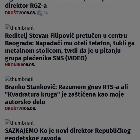
direktor RGZ-a
DRUŠTVO
06.08.
34
Reditelj Stevan Filipović pretučen u centru
Beograda: Napadači mu oteli telefon, tukli ga
metalnom stolicom, tvrdi da je u pitanju
grupa plaćenika SNS (VIDEO)
HRONIKA
06.08.
Branko Stanković: Razumem gnev RTS-a ali
"Kvadratura kruga" je zaštićena kao moje
autorsko delo
DRUŠTVO
06.08.
SAZNAJEMO Ko je novi direktor Republičkog
geodetskog zavoda