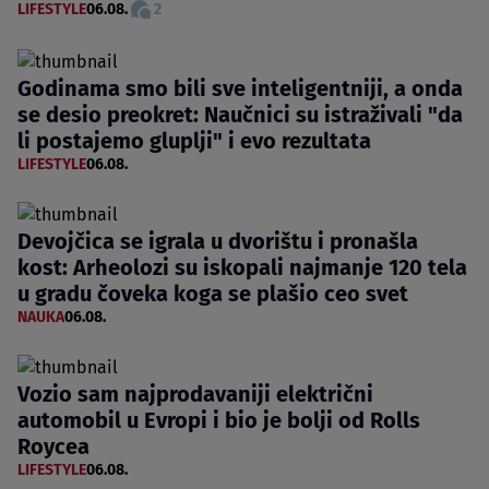
LIFESTYLE
06.08.
2
Godinama smo bili sve inteligentniji, a onda
se desio preokret: Naučnici su istraživali "da
li postajemo gluplji" i evo rezultata
LIFESTYLE
06.08.
Devojčica se igrala u dvorištu i pronašla
kost: Arheolozi su iskopali najmanje 120 tela
u gradu čoveka koga se plašio ceo svet
NAUKA
06.08.
Vozio sam najprodavaniji električni
automobil u Evropi i bio je bolji od Rolls
Roycea
LIFESTYLE
06.08.