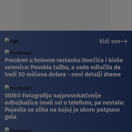
Vidi sve
Preokret u bolnom rastanku Dončića i bivše
verenice: Povukla tužbu, a sada odlučila da
traži 50 miliona dolara - novi detalji drame
VIDEO Fotografiju najprovokativnije
odbojkašice imali svi u telefonu, pa nestala:
Pojavila se slika na kojoj je skoro potpuno
gola