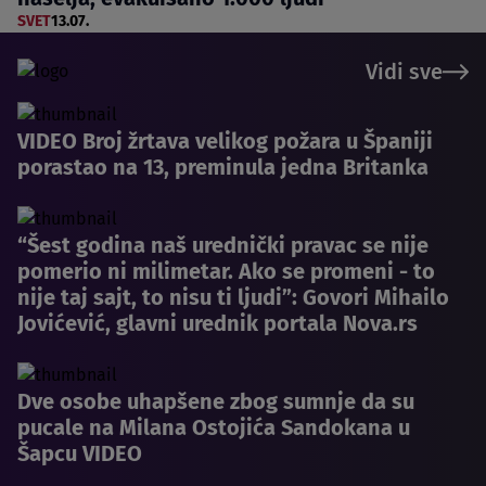
SVET
13.07.
Vidi sve
VIDEO Broj žrtava velikog požara u Španiji
porastao na 13, preminula jedna Britanka
“Šest godina naš urednički pravac se nije
pomerio ni milimetar. Ako se promeni - to
nije taj sajt, to nisu ti ljudi”: Govori Mihailo
Jovićević, glavni urednik portala Nova.rs
Dve osobe uhapšene zbog sumnje da su
pucale na Milana Ostojića Sandokana u
Šapcu VIDEO