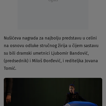
Nušićeva nagrada za najbolju predstavu u celini
na osnovu odluke stručnog žirija u čijem sastavu
su bili dramski umetnici Ljubomir Bandović,
(predsednik) i Miloš Đorđević, i rediteljka Jovana
Tomić.