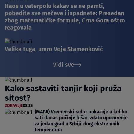
Haos u vaterpolu kakav se ne pamti,
pobedite sve mečeve i ispadnete: Presedan
zbog matematičke formule, Crna Gora oštro
reagovala
Velika tuga, umro Voja Stamenković
Vidi sve
Kako sastaviti tanjir koji pruža
sitost?
ZDRAVLJE
08:35
(MAPA) Vremenski radar pokazuje u koliko
sati danas počinje kiša: Izdato upozorenje
za jedan grad u Srbiji zbog ekstremnih
temperatura