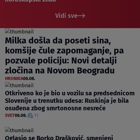
Vidi sve
Milka došla da poseti sina,
komšije čule zapomaganje, pa
pozvale policiju: Novi detalji
zločina na Novom Beogradu
HRONIKA
06.08.
Otkriveno ko je bio u vozilu sa predsednicom
Slovenije u trenutku udesa: Ruskinja je bila
osuđena zbog smrtonosne nesreće
SVET
06.08.
11
Oglasio se Borko Drašković, smenjeni