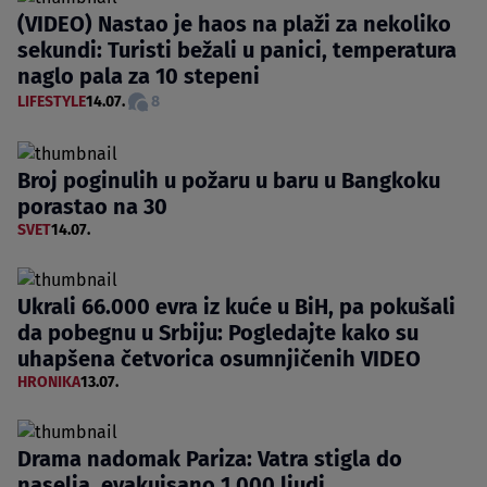
(VIDEO) Nastao je haos na plaži za nekoliko
sekundi: Turisti bežali u panici, temperatura
naglo pala za 10 stepeni
LIFESTYLE
14.07.
8
Broj poginulih u požaru u baru u Bangkoku
porastao na 30
SVET
14.07.
Ukrali 66.000 evra iz kuće u BiH, pa pokušali
da pobegnu u Srbiju: Pogledajte kako su
uhapšena četvorica osumnjičenih VIDEO
HRONIKA
13.07.
Drama nadomak Pariza: Vatra stigla do
naselja, evakuisano 1.000 ljudi