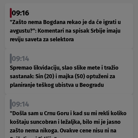
09:16
"Zašto nema Bogdana rekao je da će igrati u
avgustu?": Komentari na spisak Srbije imaju
reviju saveta za selektora
09:14
Spremao likvidaciju, slao slike mete i tražio
sastanak: Sin (20) i majka (50) optuženi za
planiranje teškog ubistva u Beogradu
09:14
"Došla sam u Crnu Goru i kad su mi rekli koliko
koštaju suncobran i ležaljka, bilo mi je jasno
zašto nema nikoga. Ovakve cene nisu ni na