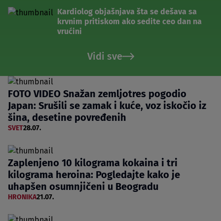
Kardiolog objašnjava šta se dešava sa
krvnim pritiskom ako sedite ceo dan na
vrućini
Vidi sve
FOTO VIDEO Snažan zemljotres pogodio
Japan: Srušili se zamak i kuće, voz iskočio iz
šina, desetine povređenih
SVET
28.07.
Zaplenjeno 10 kilograma kokaina i tri
kilograma heroina: Pogledajte kako je
uhapšen osumnjičeni u Beogradu
HRONIKA
21.07.