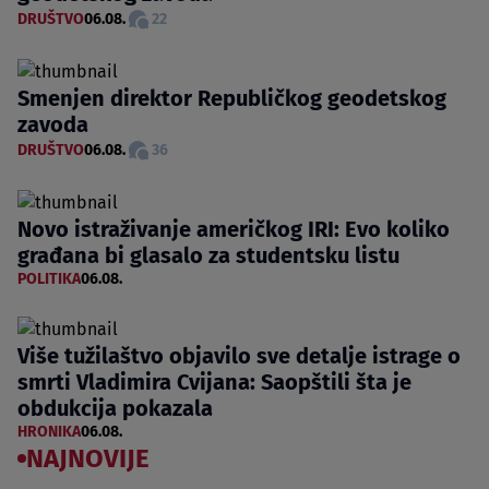
DRUŠTVO
06.08.
22
Smenjen direktor Republičkog geodetskog
zavoda
DRUŠTVO
06.08.
36
Novo istraživanje američkog IRI: Evo koliko
građana bi glasalo za studentsku listu
POLITIKA
06.08.
Više tužilaštvo objavilo sve detalje istrage o
smrti Vladimira Cvijana: Saopštili šta je
obdukcija pokazala
HRONIKA
06.08.
NAJNOVIJE