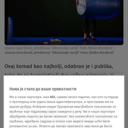
Jovana Gavrilović, predstava "Obraćanje naciji" Foto: Boško Đorđević
|
Jovana Gavrilović, predstava "Obraćanje naciji" Foto: Boško Đorđević
Ovaj komad kao najbolji, odabrao je i publika,
tako da su kompletirali dva važna priznanja. U
predstavi, koja je od premijernog izvođenja, hit u
Нама је стало до ваше приватности
Ateljeu 212, igraju: Gordan Kičić, Jovana Gavrilović
Ми и наши партнери, њих
603
, чувамо личне податке, као што су подаци
, Gorica Popović, Isidora Minić, Katarina Žutić,
о прегледању или јединствени идентификатори, и приступамо им на
вашем уређају. Избором опције Прихватам омогућићете технологије за
Dejan Dedić , Ivan Mihailović, Ivan Jevtović,
праћење које подржавају сврхе наведене у делу "ми и наши партнери
обрађујемо податке да бисмо пружили". Ако онемогућите технологије за
Branislav Zeremski, Aleksandar Srećković i Miona
праћење, одређени садржај и огласи које видите можда неће бити
релевантни за вас. Можете да поново прикажете овај мени да бисте