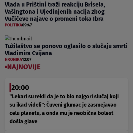
Vlada u Prištini traži reakciju Brisela,
Vašingtona i Ujedinjenih nacija zbog
Vučićeve najave o promeni toka Ibra
POLITIKA
09:47
Tužilaštvo se ponovo oglasilo o slučaju smrti
Vladimira Cvijana
HRONIKA
12:07
NAJNOVIJE
20:00
"Lekari su rekli da je to bio najgori slučaj koji
su ikad videli": Čuveni glumac je zasmejavao
celu planetu, a onda mu je neobična bolest
došla glave