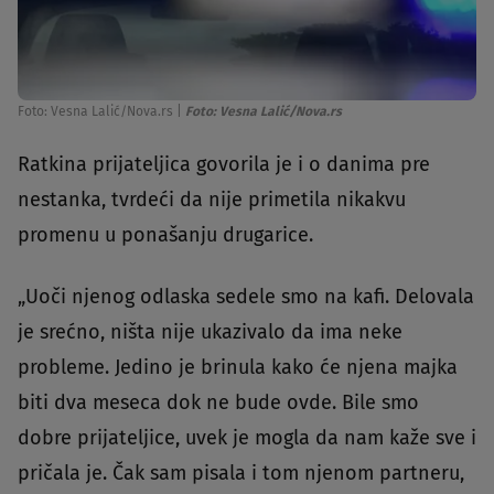
Foto: Vesna Lalić/Nova.rs
|
Foto: Vesna Lalić/Nova.rs
Ratkina prijateljica govorila je i o danima pre
nestanka, tvrdeći da nije primetila nikakvu
promenu u ponašanju drugarice.
„Uoči njenog odlaska sedele smo na kafi. Delovala
je srećno, ništa nije ukazivalo da ima neke
probleme. Jedino je brinula kako će njena majka
biti dva meseca dok ne bude ovde. Bile smo
dobre prijateljice, uvek je mogla da nam kaže sve i
pričala je. Čak sam pisala i tom njenom partneru,