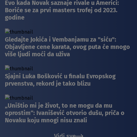
Evo kada Novak saznaje rivale u Americi:
Boriće se za prvi masters trofej od 2023.
godine
Gledajte Jokića i Vembanjamu za "siću":
Objavljene cene karata, ovog puta će mnogo
više ljudi moći da uživa
Sjajni Luka Bošković u finalu Evropskog
prvenstva, rekord je tako blizu
„Uništio mi je život, to ne mogu da mu
oprostim“: Ivanišević otvorio dušu, priča o
Novaku koju mnogi nisu znali
Vidi sve