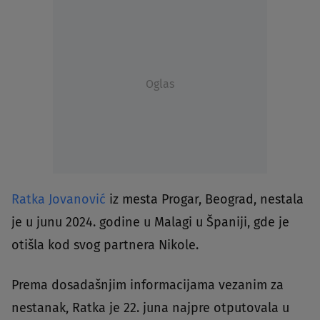
Oglas
Ratka Jovanović
iz mesta Progar, Beograd, nestala
je u junu 2024. godine u Malagi u Španiji, gde je
otišla kod svog partnera Nikole.
Prema dosadašnjim informacijama vezanim za
nestanak, Ratka je 22. juna najpre otputovala u