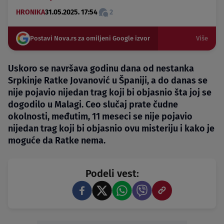
HRONIKA
31.05.2025. 17:54
2
Postavi Nova.rs za omiljeni Google izvor
Više
Uskoro se navršava godinu dana od nestanka
Srpkinje Ratke Jovanović u Španiji, a do danas se
nije pojavio nijedan trag koji bi objasnio šta joj se
dogodilo u Malagi. Ceo slučaj prate čudne
okolnosti, međutim, 11 meseci se nije pojavio
nijedan trag koji bi objasnio ovu misteriju i kako je
moguće da Ratke nema.
Podeli vest: