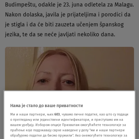
Budimpeštu, odakle je 23. juna odletela za Malagu.
Nakon dolaska, javila je prijateljima i porodici da
je stigla i da će biti zauzeta učenjem španskog
jezika, te da se neće javljati nekoliko dana.
Нама је стало до ваше приватности
Ми и наши партнери, њих
603
, чувамо личне податке, као што су подаци
о прегледању или јединствени идентификатори, и приступамо им на
вашем уређају. Избором опције Прихватам омогућићете технологије за
праћење које подржавају сврхе наведене у делу "ми и наши партнери
обрађујемо податке да бисмо пружили". Ако онемогућите технологије за