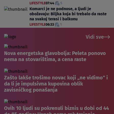
LIFESTYLE
07:44
5
Komarci je ne podnose, a ljudi je
obožavaju: Biljka koja bi trebalo da raste
na svakoj terasi i balkonu
LIFESTYLE
06:33
1
Vidi sve
Nova energetska glavobolja: Peleta ponovo
nema na stovarištima, a cena raste
Zašto lakše trošimo novac koji „ne vidimo“ i
da li je impulsivna kupovina oblik
zavisničkog ponašanja
Ovih 10 ljudi su pokrenuli biznis u dobi od 44