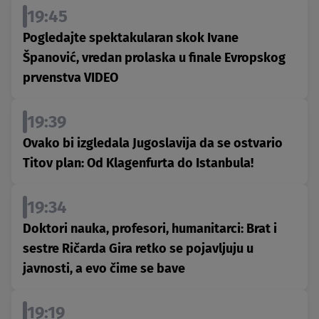
19:45
Pogledajte spektakularan skok Ivane
Španović, vredan prolaska u finale Evropskog
prvenstva VIDEO
19:39
Ovako bi izgledala Jugoslavija da se ostvario
Titov plan: Od Klagenfurta do Istanbula!
19:34
Doktori nauka, profesori, humanitarci: Brat i
sestre Ričarda Gira retko se pojavljuju u
javnosti, a evo čime se bave
19:19