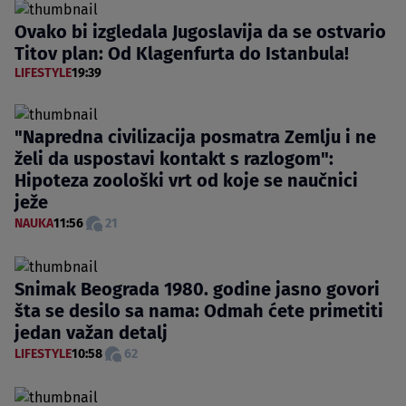
Ovako bi izgledala Jugoslavija da se ostvario
Titov plan: Od Klagenfurta do Istanbula!
LIFESTYLE
19:39
"Napredna civilizacija posmatra Zemlju i ne
želi da uspostavi kontakt s razlogom":
Hipoteza zoološki vrt od koje se naučnici
ježe
NAUKA
11:56
21
Snimak Beograda 1980. godine jasno govori
šta se desilo sa nama: Odmah ćete primetiti
jedan važan detalj
LIFESTYLE
10:58
62