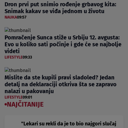
Dron prvi put snimio rođenje grbavog kita:
Snimak kakav se viđa jednom u životu
NAUKA
09:57
Pomračenje Sunca stiže u Srbiju 12. avgusta:
Evo u koliko sati počinje i gde će se najbolje
videti
LIFESTYLE
09:33
Mislite da ste kupili pravi sladoled? Jedan
detalj na deklaraciji otkriva šta se zapravo
nalazi u pakovanju
LIFESTYLE
09:01
NAJČITANIJE
"Lekari su rekli da je to bio najgori slučaj