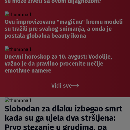
se može živeti sa ovom dijagnozom?
Ovu improvizovanu "magičnu" kremu modeli
su tražili pre svakog snimanja, a onda je
postala globalna beauty ikona
Dnevni horoskop za 10. avgust: Vodolije,
važno je da pravilno procenite nečije
emotivne namere
Vidi sve
Slobodan za dlaku izbegao smrt
kada su ga ujela dva stršljena:
Prvo stezanje u grudima, pa