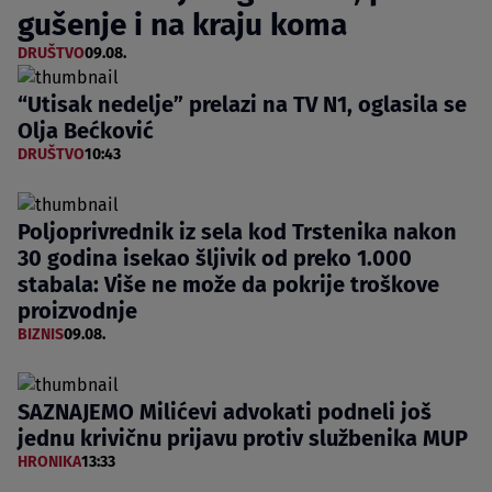
gušenje i na kraju koma
DRUŠTVO
09.08.
“Utisak nedelje” prelazi na TV N1, oglasila se
Olja Bećković
DRUŠTVO
10:43
Poljoprivrednik iz sela kod Trstenika nakon
30 godina isekao šljivik od preko 1.000
stabala: Više ne može da pokrije troškove
proizvodnje
BIZNIS
09.08.
SAZNAJEMO Milićevi advokati podneli još
jednu krivičnu prijavu protiv službenika MUP
HRONIKA
13:33