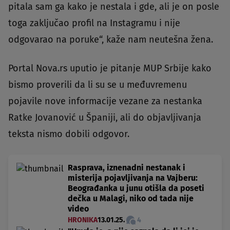
pitala sam ga kako je nestala i gde, ali je on posle
toga zaključao profil na Instagramu i nije
odgovarao na poruke“, kaže nam neutešna žena.
Portal Nova.rs uputio je pitanje MUP Srbije kako
bismo proverili da li su se u međuvremenu
pojavile nove informacije vezane za nestanka
Ratke Jovanović u Španiji, ali do objavljivanja
teksta nismo dobili odgovor.
Rasprava, iznenadni nestanak i
misterija pojavljivanja na Vajberu:
Beograđanka u junu otišla da poseti
dečka u Malagi, niko od tada nije
video
HRONIKA
13.01.25.
4