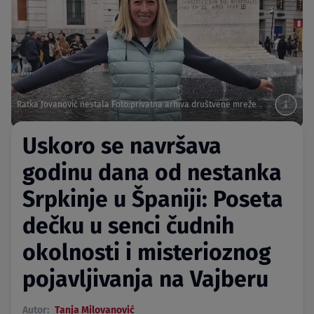
Ratka Jovanović nestala Foto:privatna arhiva društvene mreže
Uskoro se navršava
godinu dana od nestanka
Srpkinje u Španiji: Poseta
dečku u senci čudnih
okolnosti i misterioznog
pojavljivanja na Vajberu
Autor:
Tanja Milovanović