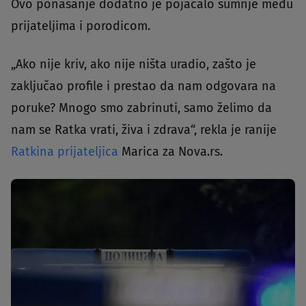
Ovo ponašanje dodatno je pojačalo sumnje među
prijateljima i porodicom.
„Ako nije kriv, ako nije ništa uradio, zašto je
zaključao profile i prestao da nam odgovara na
poruke? Mnogo smo zabrinuti, samo želimo da
nam se Ratka vrati, živa i zdrava“, rekla je ranije
Ratkina prijateljica
Marica za Nova.rs.