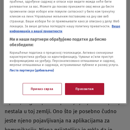
праћење, одређени садржај и огласи које видите можда неће бити
Ratka Jovanović nestala Foto:Privatna arhiva/Društvene mreže
|
Ratka
релевантни за вас. Можете да поново прикажете овај мени да бисте
Jovanović nestala Foto:Privatna arhiva/Društvene mreže
променили своје изборе или повукли сагласност у било ком тренутку
кликом на линк Управљање жељеним поставкама на дну ове веб
Međutim, od tada nije bilo nikakvih informacija o
странице. Ваши избори ће се примењивати како је описано у делу: Wеб
локација. За више детаља погледајте нашу политику приватности.
Више
njenoj sudbini.
информација о вашој приватности
Ми и наши партнери обрађујемо податке да бисмо
обезбедили:
Komunikacija i zabrinutost
Коришћење података о прецизној геолокацији. Активно скенирање
prijatelja
карактеристика уређаја за идентификацију. Чување и/или приступ
информацијама на уређају. Персонализовано оглашавање и садржај,
мерење оглашавања и садржаја, истраживање публике и развој услуга.
Листа партнера (добављача)
Kako je naš portal piao, Ratka se navodno jednoj
drugarici javila 30. juna, a drugoj 1. jula. Nakon
Приказ сврха
Прихватам
toga više niko nije čuo Ratku, a za njom, sem
srpske, traga i španska policija jer je ova Srpkinja
nestala u toj zemlji. Ono što je posebno čudno
jeste njeno pojavljivanja na aplikacijama za
komunikaciju. Njena prijateljica je rekla da je