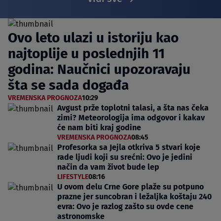
Ovo leto ulazi u istoriju kao
najtoplije u poslednjih 11
godina: Naučnici upozoravaju
šta se sada događa
VREMENSKA PROGNOZA
10:29
Avgust prže toplotni talasi, a šta nas čeka
zimi? Meteorologija ima odgovor i kakav
će nam biti kraj godine
VREMENSKA PROGNOZA
08:45
Profesorka sa Jejla otkriva 5 stvari koje
rade ljudi koji su srećni: Ovo je jedini
način da vam život bude lep
LIFESTYLE
08:16
U ovom delu Crne Gore plaže su potpuno
prazne jer suncobran i ležaljka koštaju 240
evra: Ovo je razlog zašto su ovde cene
astronomske