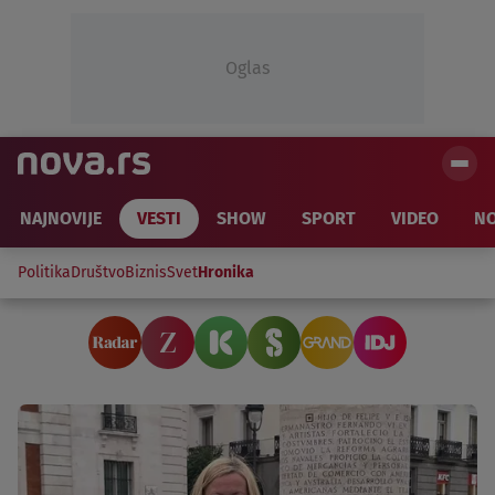
Oglas
NAJNOVIJE
VESTI
SHOW
SPORT
VIDEO
NO
Politika
Društvo
Biznis
Svet
Hronika