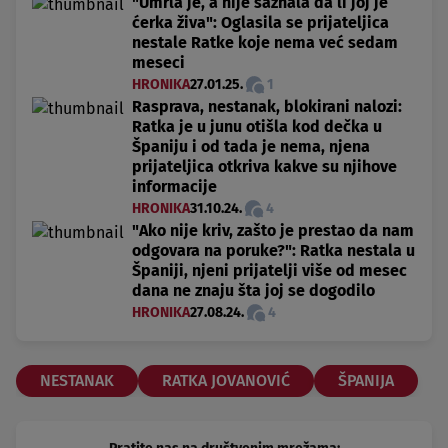
"Umrla je, a nije saznala da li joj je
ćerka živa": Oglasila se prijateljica
nestale Ratke koje nema već sedam
meseci
HRONIKA
27.01.25.
1
Rasprava, nestanak, blokirani nalozi:
Ratka je u junu otišla kod dečka u
Španiju i od tada je nema, njena
prijateljica otkriva kakve su njihove
informacije
HRONIKA
31.10.24.
4
"Ako nije kriv, zašto je prestao da nam
odgovara na poruke?": Ratka nestala u
Španiji, njeni prijatelji više od mesec
dana ne znaju šta joj se dogodilo
HRONIKA
27.08.24.
4
NESTANAK
RATKA JOVANOVIĆ
ŠPANIJA