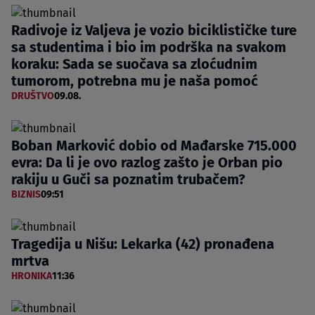
Radivoje iz Valjeva je vozio biciklističke ture
sa studentima i bio im podrška na svakom
koraku: Sada se suočava sa zloćudnim
tumorom, potrebna mu je naša pomoć
DRUŠTVO
09.08.
Boban Marković dobio od Mađarske 715.000
evra: Da li je ovo razlog zašto je Orban pio
rakiju u Guči sa poznatim trubačem?
BIZNIS
09:51
Tragedija u Nišu: Lekarka (42) pronađena
mrtva
HRONIKA
11:36