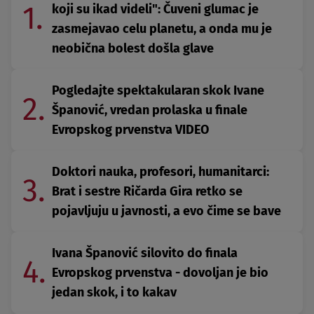
1.
koji su ikad videli": Čuveni glumac je
zasmejavao celu planetu, a onda mu je
neobična bolest došla glave
Pogledajte spektakularan skok Ivane
2.
Španović, vredan prolaska u finale
Evropskog prvenstva VIDEO
Doktori nauka, profesori, humanitarci:
3.
Brat i sestre Ričarda Gira retko se
pojavljuju u javnosti, a evo čime se bave
Ivana Španović silovito do finala
4.
Evropskog prvenstva - dovoljan je bio
jedan skok, i to kakav