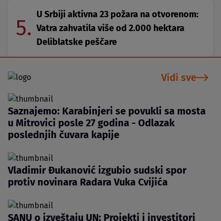
U Srbiji aktivna 23 požara na otvorenom:
5.
Vatra zahvatila više od 2.000 hektara
Deliblatske peščare
Vidi sve
Saznajemo: Karabinjeri se povukli sa mosta
u Mitrovici posle 27 godina - Odlazak
poslednjih čuvara kapije
Vladimir Đukanović izgubio sudski spor
protiv novinara Radara Vuka Cvijića
SANU o izveštaju UN: Projekti i investitori