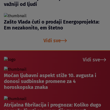
važniji od ljudi
Zašto Vlada ćuti o prodaji Energoprojekta:
Em nezakonito, em štetno
Vidi sve
Vidi sve
Moćan ljubavni aspekt stiže 10. avgusta i
donosi sudbinske promene za 4
horoskopska znaka
Atrijalna fibrilacija i prognoza: Koliko dugo