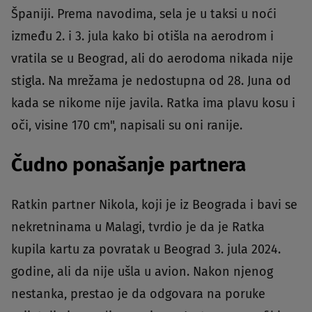
Španiji. Prema navodima, sela je u taksi u noći
između 2. i 3. jula kako bi otišla na aerodrom i
vratila se u Beograd, ali do aerodoma nikada nije
stigla. Na mrežama je nedostupna od 28. Juna od
kada se nikome nije javila. Ratka ima plavu kosu i
oči, visine 170 cm", napisali su oni ranije.
Čudno ponašanje partnera
Ratkin partner Nikola, koji je iz Beograda i bavi se
nekretninama u Malagi, tvrdio je da je Ratka
kupila kartu za povratak u Beograd 3. jula 2024.
godine, ali da nije ušla u avion. Nakon njenog
nestanka, prestao je da odgovara na poruke