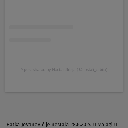
A post shared by Nestali Srbija (@nestali_srbija)
"Ratka Jovanović je nestala 28.6.2024 u Malagi u