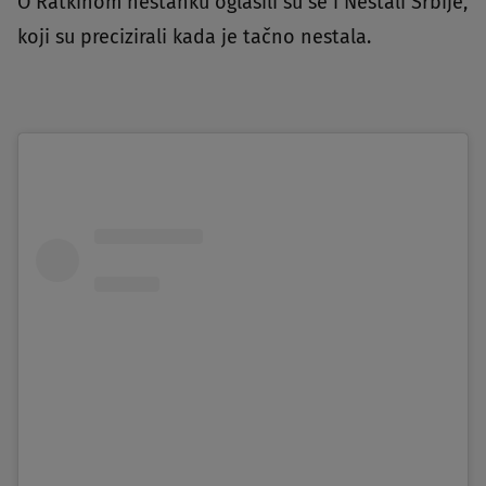
O Ratkinom nestanku oglasili su se i Nestali Srbije,
koji su precizirali kada je tačno nestala.